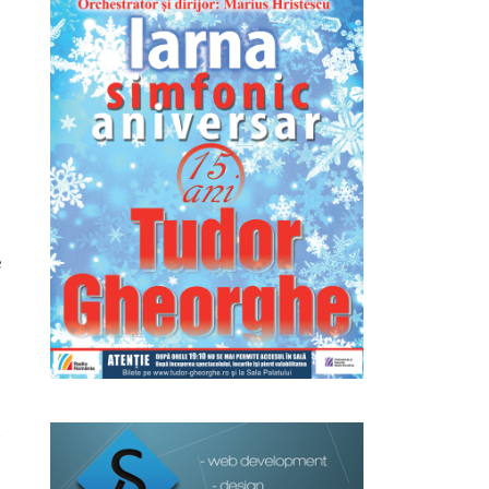
l
e
i