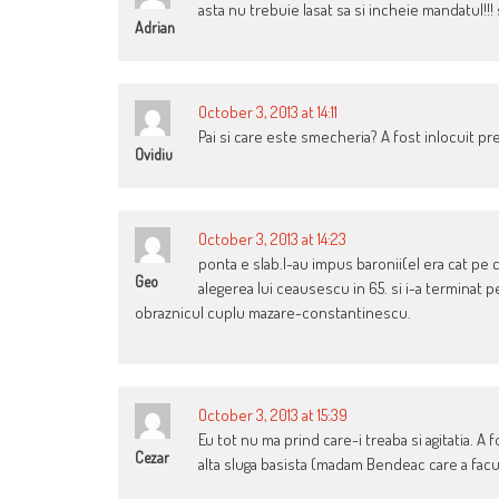
asta nu trebuie lasat sa si incheie mandatul!!!
Adrian
October 3, 2013 at 14:11
Pai si care este smecheria? A fost inlocuit pr
Ovidiu
October 3, 2013 at 14:23
ponta e slab.l-au impus baronii(el era cat pe c
Geo
alegerea lui ceausescu in 65. si i-a terminat 
obraznicul cuplu mazare-constantinescu.
October 3, 2013 at 15:39
Eu tot nu ma prind care-i treaba si agitatia. A 
Cezar
alta sluga basista (madam Bendeac care a facu