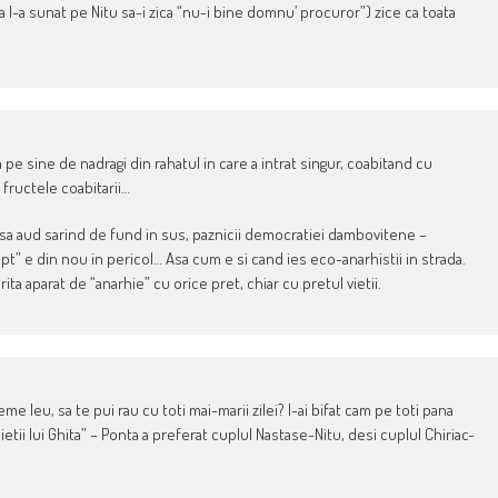
ca l-a sunat pe Nitu sa-i zica “nu-i bine domnu’ procuror”) zice ca toata
a pe sine de nadragi din rahatul in care a intrat singur, coabitand cu
 fructele coabitarii…
sa aud sarind de fund in sus, paznicii democratiei dambovitene –
t” e din nou in pericol… Asa cum e si cand ies eco-anarhistii in strada.
a aparat de “anarhie” cu orice pret, chiar cu pretul vietii.
eme leu, sa te pui rau cu toti mai-marii zilei? I-ai bifat cam pe toti pana
etii lui Ghita” – Ponta a preferat cuplul Nastase-Nitu, desi cuplul Chiriac-