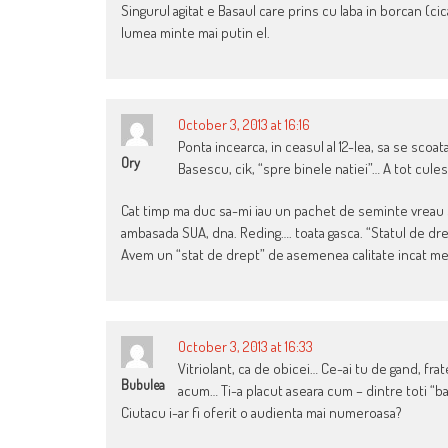
Singurul agitat e Basaul care prins cu laba in borcan (ci
lumea minte mai putin el.
October 3, 2013 at 16:16
Ponta incearca, in ceasul al 12-lea, sa se scoat
Ory
Basescu, cik, “spre binele natiei”… A tot cules
Cat timp ma duc sa-mi iau un pachet de seminte vreau 
ambasada SUA, dna. Reding…. toata gasca. “Statul de drep
Avem un “stat de drept” de asemenea calitate incat merit
October 3, 2013 at 16:33
Vitriolant, ca de obicei… Ce-ai tu de gand, frat
Bubulea
acum… Ti-a placut aseara cum – dintre toti “bai
Ciutacu i-ar fi oferit o audienta mai numeroasa?