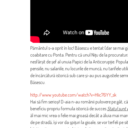
Pământul s-a oprit în loc! Băsescu e tentat (dar se mai g
coabitare cu Ponta. Pentru că unul Nițu de la procuratură 
nesfârșit de șef al unuia Papici de la Anticorupție. Popul
pensiile, nu salariile, nu locurile de muncă, nu tarifele uti
de încărcătură istorică sub care și-au pus augustele semn
Băsescu.
http://www.youtube.com/watch?v=HIic76YY_sk
Hai să fim serioși! D-aia n-au românii pulovere pe gât, că 
beneficiu propriu formula istorică de succes
Statul sunt 
ăl mai mic vrea o felie mai groasă decât a ăluia mai mare din
de pe stradă, își vor da șpițuri la gioale, se vor terfeli pe si