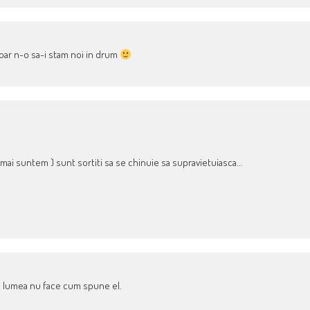
doar n-o sa-i stam noi in drum
 mai suntem ) sunt sortiti sa se chinuie sa supravietuiasca…
nd lumea nu face cum spune el.