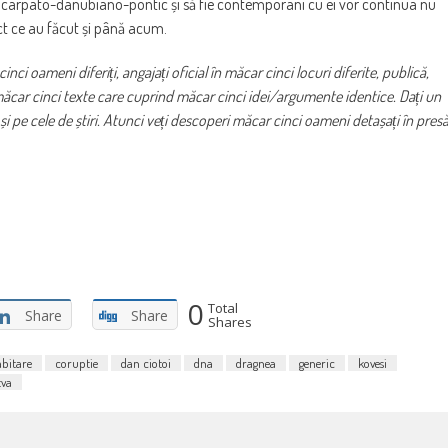
iul carpato-danubiano-pontic și să fie contemporani cu ei vor continua nu
act ce au făcut și până acum.
 oameni diferiți, angajați oficial în măcar cinci locuri diferite, publică,
, măcar cinci texte care cuprind măcar cinci idei/argumente identice. Dați un
și pe cele de știri. Atunci veți descoperi măcar cinci oameni detașați în pres
0
Total
Share
Share
Shares
bitare
coruptie
dan ciotoi
dna
dragnea
generic
kovesi
tva