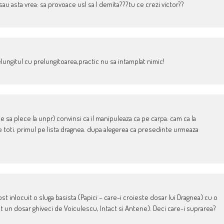
 sau asta vrea: sa provoace usl sa l demita???tu ce crezi victor??
elungitul cu prelungitoarea,practic nu sa intamplat nimic!
e sa plece la unpr) convinsi ca il manipuleaza ca pe carpa. cam ca la
pe toti. primul pe lista dragnea. dupa alegerea ca presedinte urmeaza
fost inlocuit o sluga basista (Papici – care-i croieste dosar lui Dragnea) cu o
t un dosar ghiveci de Voiculescu, Intact si Antene). Deci care-i suprarea?