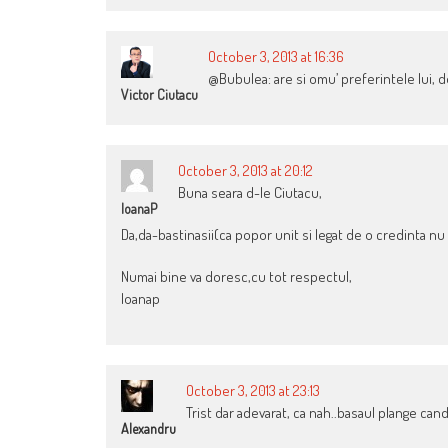
October 3, 2013 at 16:36
@Bubulea: are si omu’ preferintele lui, 
Victor Ciutacu
October 3, 2013 at 20:12
Buna seara d-le Ciutacu,
IoanaP
Da,da-bastinasii(ca popor unit si legat de o credinta nu
Numai bine va doresc,cu tot respectul,
Ioanap
October 3, 2013 at 23:13
Trist dar adevarat, ca nah..basaul plange ca
Alexandru