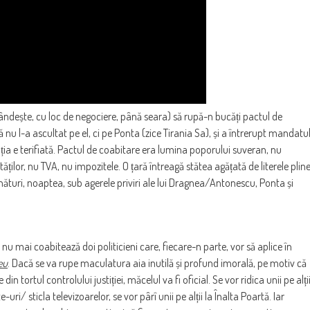
ândește, cu loc de negociere, până seara) să rupă-n bucăți pactul de
nu l-a ascultat pe el, ci pe Ponta (zice Tirania Sa), și a întrerupt mandatu
ația e terifiată. Pactul de coabitare era lumina poporului suveran, nu
lităților, nu TVA, nu impozitele. O țară întreagă stătea agățată de literele plin
ături, noaptea, sub agerele priviri ale lui Dragnea/Antonescu, Ponta și
nu mai coabitează doi politicieni care, fiecare-n parte, vor să aplice în
eu
. Dacă se va rupe maculatura aia inutilă și profund imorală, pe motiv că
 tortul controlului justiției, măcelul va fi oficial. Se vor ridica unii pe alți
te-uri/ sticla televizoarelor, se vor pârî unii pe alții la Înalta Poartă. Iar