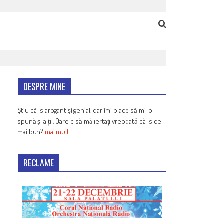
DESPRE MINE
3
Știu că-s arogant și genial, dar îmi place să mi-o
spună și alții. Oare o să mă iertați vreodată că-s cel
mai bun?
mai mult
RECLAME