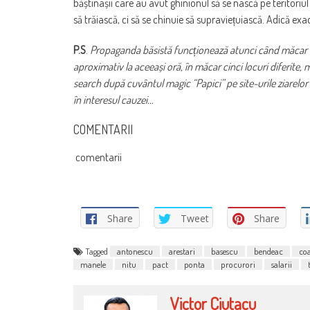
băștinașii care au avut ghinionul să se nască pe teritor
să trăiască, ci să se chinuie să supraviețuiască. Adică ex
P.S
.
Propaganda băsistă funcționează atunci când măcar cinci
aproximativ la aceeași oră, în măcar cinci locuri diferite
search după cuvântul magic “Papici” pe site-urile ziarelor 
în interesul cauzei…
COMENTARII
comentarii
Share
Tweet
Share
Tagged
antonescu
arestari
basescu
bendeac
coa
manele
nitu
pact
ponta
procurori
salarii
Victor Ciutacu