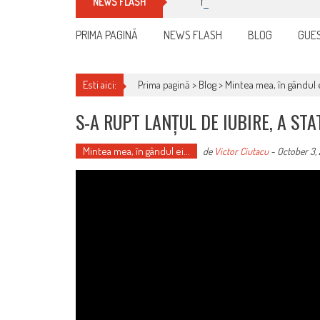
Manualul micului cititor de fa
NEWS FLASH
PRIMA PAGINĂ
NEWS FLASH
BLOG
GUES
Esti aici:
Prima pagină >
Blog
>
Mintea mea, în gândul e
S-A RUPT LANȚUL DE IUBIRE, A ST
Mintea mea, în gândul ei...
de
Victor Ciutacu
-
October 3,