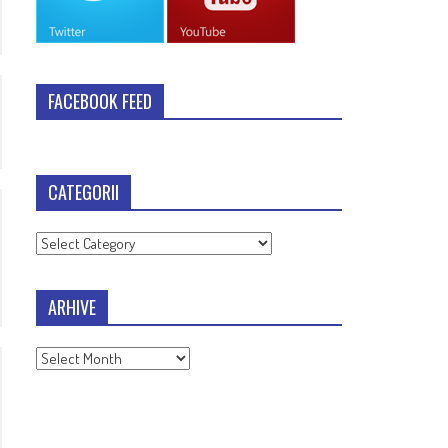
FACEBOOK FEED
CATEGORII
Categorii
ARHIVE
Arhive