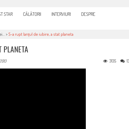
cturi: nu plăti nimic până nu verifici tot
T STAR
CĂLĂTORII
INTERVIURI
DESPRE
i...
>
S-a rupt lanțul de iubire, a stat planeta
AT PLANETA
3135
1
 2013