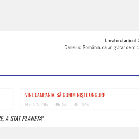
Urmatorul articol
Daneliuc: România, ca un grătar de mic
VINE CAMPANIA, SĂ GONIM NIŞTE UNGURI!
March 12, 2014
24
3974
E, A STAT PLANETA
”