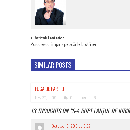
POST
Articolul anterior
Voiculescu, împins pe scările brutăriei
NAVIGATION
SIMILAR POSTS
FUGA DE PARTID
May 26, 2009
69
6198
13 THOUGHTS ON “
S-A RUPT LANȚUL DE IUBIR
October 3, 2013 at 13:55