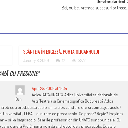
Urmatorul articol
Bei, nu bei, vremea succesurilor trece
SCÂNTEIA ÎN ENGLEZĂ. POHTA OLIGARHULUI
January 6, 2009
12
3277
DAMĂ CU PRESIUNE
”
April 25, 2009 at 19:44
Adica IATC=UNATC? Adica Universitatea Nationala de
Dan
Arta Teatrala si Cinematografica Bucuresti? Adica
intreb ce a predat asta acolo si mai ales cand are ore si cum a ajus acolo?
i Universitati, LEGAL, el nu are ce preda acolo. Ce preda? Regie? Imagine?
an – si l-a bagat acolo. Salariile profesorilor din UNATC sunt bunicele. Eu
care o are la Pro Cinema nu ii da si dreptul de a preda acolo. Exista o