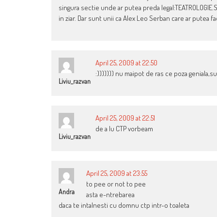
singura sectie unde ar putea preda legal:TEATROLOGIE.Sa 
in ziar. Dar sunt unii ca Alex Leo Serban care ar putea fa
April 25, 2009 at 22:50
:))))))) nu maipot de ras ce poza geniala,su
Liviu_razvan
April 25, 2009 at 22:51
de a lu CTP vorbeam
Liviu_razvan
April 25, 2009 at 23:55
to pee or not to pee
Andra
asta e-ntrebarea
daca te intalnesti cu domnu ctp intr-o toaleta