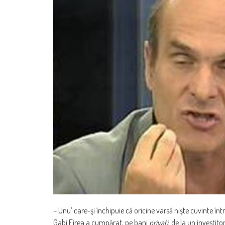
– Unu’ care-şi închipuie că oricine varsă nişte cuvinte într
Gabi Firea a cumpărat, pe bani
privaţi
, de la un investito