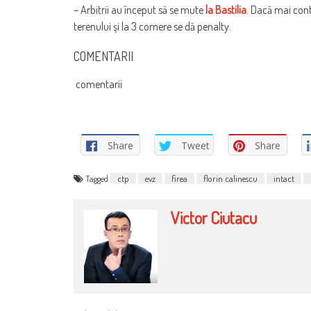
– Arbitrii au început să se mute
la Bastilia
. Dacă mai cont
terenului şi la 3 cornere se dă penalty.
COMENTARII
comentarii
Share
Tweet
Share
Tagged
ctp
evz
firea
florin calinescu
intact
Victor Ciutacu