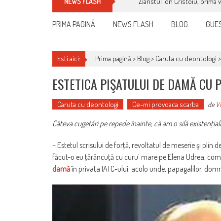
Ziaristul Ion Cristoiu, prima 
NEWS FLASH
PRIMA PAGINĂ
NEWS FLASH
BLOG
GUES
Esti aici:
Prima pagină >
Blog
>
Caruta cu deontologi
ESTETICA PIŞATULUI DE DAMĂ CU 
Caruta cu deontologi
Ce-mi provoaca scarba
de
Vi
Câteva cugetări pe repede înainte, că am o silă existenţia
– Estetul scrisului de forţă, revoltatul de meserie şi plin
făcut-o eu ţărăncuţă cu curu’ mare pe Elena Udrea, comi
damă
în privata IATC-ului; acolo unde, papagalilor, dom