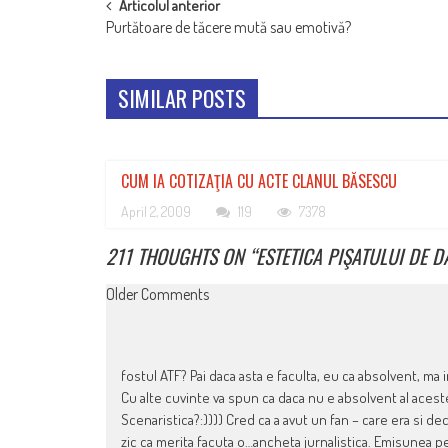
POST
Articolul anterior
Purtătoare de tăcere mută sau emotivă?
NAVIGATION
SIMILAR POSTS
CUM IA COTIZAŢIA CU ACTE CLANUL BĂSESCU
April 2, 2009
119
7378
211 THOUGHTS ON “
ESTETICA PIŞATULUI DE 
COMMENT
Older Comments
NAVIGATION
fostul ATF? Pai daca asta e faculta, eu ca absolvent, ma 
Cu alte cuvinte va spun ca daca nu e absolvent al aceste
Scenaristica?:)))) Cred ca a avut un fan – care era si dec
zic ca merita facuta o…ancheta jurnalistica. Emisunea pe 