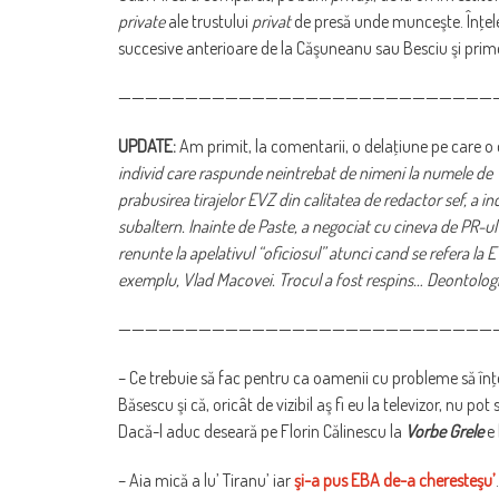
private
ale trustului
privat
de presă unde munceşte. Înţeleg 
succesive anterioare de la Căşuneanu sau Besciu şi prim
————————————————————————————
UPDATE:
Am primit, la comentarii, o delaţiune pe care o d
individ care raspunde neintrebat de nimeni la numele de
prabusirea tirajelor EVZ din calitatea de redactor sef, a i
subaltern. Inainte de Paste, a negociat cu cineva de PR-ul
renunte la apelativul “oficiosul” atunci cand se refera la EV
exemplu, Vlad Macovei. Trocul a fost respins… Deontologie
————————————————————————————
– Ce trebuie să fac pentru ca oamenii cu probleme să înţe
Băsescu şi că, oricât de vizibil aş fi eu la televizor, nu po
Dacă-l aduc deseară pe Florin Călinescu la
Vorbe Grele
e 
– Aia mică a lu’ Tiranu’ iar
şi-a pus EBA de-a cheresteşu’