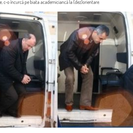
le, c-o încurcă pe biata academiciancă la (dez)orientare.