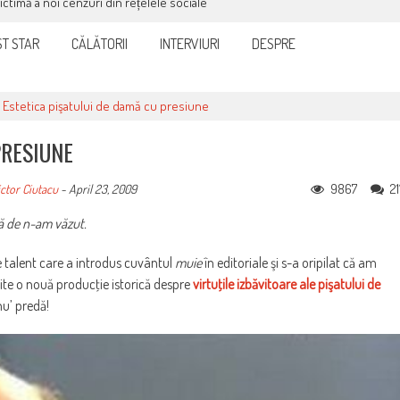
victimă a noi cenzuri din rețelele sociale
T STAR
CĂLĂTORII
INTERVIURI
DESPRE
>
Estetica pişatului de damă cu presiune
PRESIUNE
9867
21
ctor Ciutacu
-
April 23, 2009
lă de n-am văzut.
 de talent care a introdus cuvântul
muie
în editoriale şi s-a oripilat că am
te o nouă producţie istorică despre
virtuţile izbăvitoare ale pişatului de
nu’ predă!