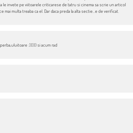
le invete pe viitoarele criticarese de tatru si cinema sa scrie un articol
ce mai multa treaba ca el. Dar daca preda la alta sectie…e de verificat.
perba,uluitoare :))))) si acum rad