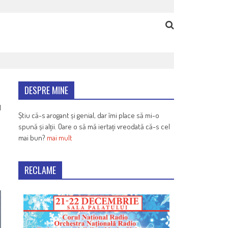
DESPRE MINE
1
Știu că-s arogant și genial, dar îmi place să mi-o
spună și alții. Oare o să mă iertați vreodată că-s cel
mai bun?
mai mult
RECLAME