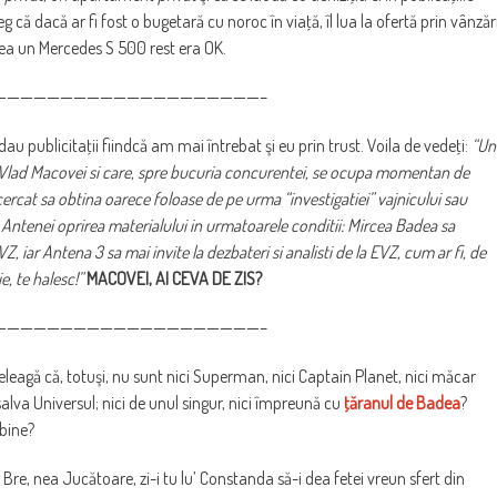
că dacă ar fi fost o bugetară cu noroc în viaţă, îl lua la ofertă prin vânzăr
ea un Mercedes S 500 rest era OK.
————————————————————–
au publicitaţii fiindcă am mai întrebat şi eu prin trust. Voila de vedeţi:
“Un
 Vlad Macovei si care, spre bucuria concurentei, se ocupa momentan de
ncercat sa obtina oarece foloase de pe urma “investigatiei” vajnicului sau
 Antenei oprirea materialului in urmatoarele conditii: Mircea Badea sa
Z, iar Antena 3 sa mai invite la dezbateri si analisti de la EVZ, cum ar fi, de
, te halesc!”
MACOVEI, AI CEVA DE ZIS?
————————————————————–
leagă că, totuşi, nu sunt nici Superman, nici Captain Planet, nici măcar
t salva Universul; nici de unul singur, nici împreună cu
ţăranul de Badea
?
bine?
. Bre, nea Jucătoare, zi-i tu lu’ Constanda să-i dea fetei vreun sfert din