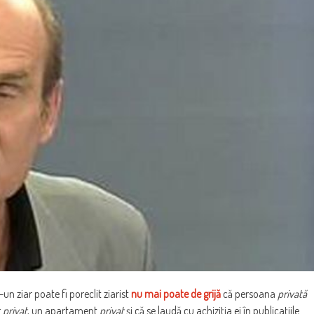
-un ziar poate fi poreclit ziarist
nu mai poate de grijă
că persoana
privată
r
privat
, un apartament
privat
şi că se laudă cu achiziţia ei în publicaţiile