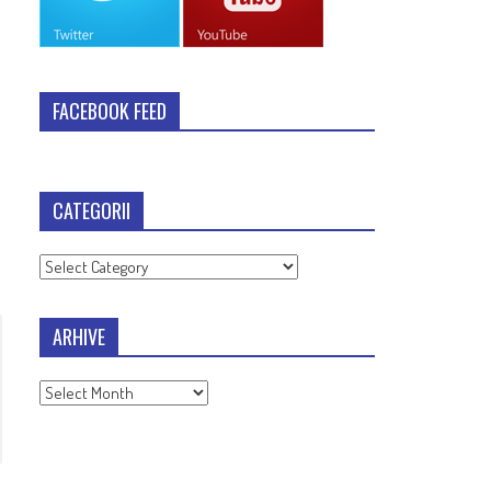
FACEBOOK FEED
CATEGORII
Categorii
ARHIVE
Arhive