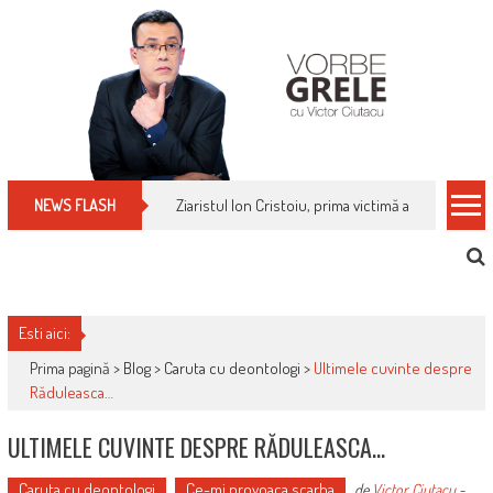
Skip
to
content
Ziaristul Ion Cristoiu, prima victimă a noi cenzuri 
NEWS FLASH
Esti aici:
Prima pagină >
Blog
>
Caruta cu deontologi
>
Ultimele cuvinte despre
Răduleasca…
ULTIMELE CUVINTE DESPRE RĂDULEASCA…
Caruta cu deontologi
Ce-mi provoaca scarba
de
Victor Ciutacu
-