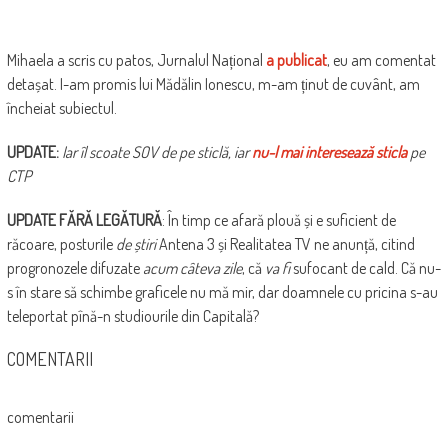
Mihaela a scris cu patos, Jurnalul Național
a publicat
, eu am comentat
detașat. I-am promis lui Mădălin Ionescu, m-am ținut de cuvânt, am
încheiat subiectul.
UPDATE:
Iar îl scoate SOV de pe sticlă, iar
nu-l mai interesează sticla
pe
CTP
UPDATE FĂRĂ LEGĂTURĂ
: În timp ce afară plouă și e suficient de
răcoare, posturile
de știri
Antena 3 și Realitatea TV ne anunță, citind
progronozele difuzate
acum câteva zile
, că
va fi
sufocant de cald. Că nu-
s în stare să schimbe graficele nu mă mir, dar doamnele cu pricina s-au
teleportat pînă-n studiourile din Capitală?
COMENTARII
comentarii