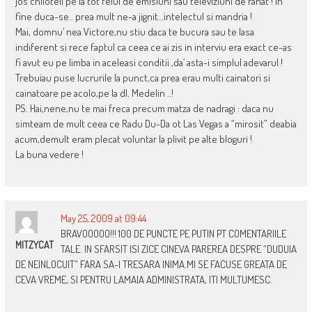
jos chiloteii pe la tot felul de emisiuni sau televiziuni de rahat ! In
fine duca-se.. prea mult ne-a jignit…intelectul si mandria !
Mai, domnu’ nea Victore,nu stiu daca te bucura sau te lasa
indiferent si rece faptul ca ceea ce ai zis in interviu era exact ce-as
fi avut eu pe limba in aceleasi conditii ,da’ asta-i simplul adevarul !
Trebuiau puse lucrurile la punct,ca prea erau multi cainatori si
cainatoare pe acolo,pe la dl. Medelin ..!
PS. Hai,nene,nu te mai freca precum matza de nadragi : daca nu
simteam de mult ceea ce Radu Du-Da ot Las Vegas a “mirosit” deabia
acum,demult eram plecat voluntar la plivit pe alte bloguri !
La buna vedere !
May 25, 2009 at 09:44
BRAVOOOOO!!! 100 DE PUNCTE PE PUTIN PT COMENTARIILE
MITZYCAT
TALE. IN SFARSIT ISI ZICE CINEVA PAREREA DESPRE “DUDUIA
DE NEINLOCUIT” FARA SA-I TRESARA INIMA.MI SE FACUSE GREATA DE
CEVA VREME, SI PENTRU LAMAIA ADMINISTRATA, ITI MULTUMESC.