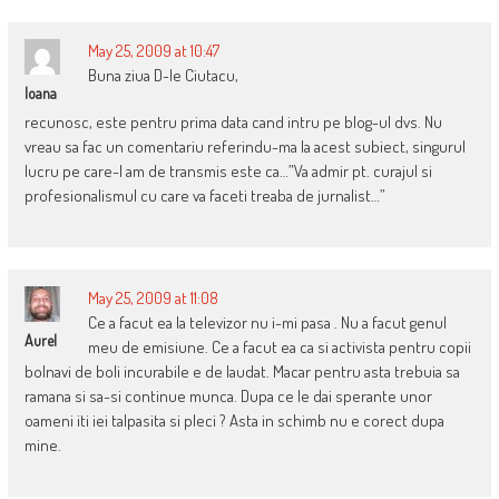
May 25, 2009 at 10:47
Buna ziua D-le Ciutacu,
Ioana
recunosc, este pentru prima data cand intru pe blog-ul dvs. Nu
vreau sa fac un comentariu referindu-ma la acest subiect, singurul
lucru pe care-l am de transmis este ca…”Va admir pt. curajul si
profesionalismul cu care va faceti treaba de jurnalist…”
May 25, 2009 at 11:08
Ce a facut ea la televizor nu i-mi pasa . Nu a facut genul
Aurel
meu de emisiune. Ce a facut ea ca si activista pentru copii
bolnavi de boli incurabile e de laudat. Macar pentru asta trebuia sa
ramana si sa-si continue munca. Dupa ce le dai sperante unor
oameni iti iei talpasita si pleci ? Asta in schimb nu e corect dupa
mine.