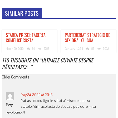
SIMILAR POSTS
STAREA PRESEI: TĂCEREA
PARTENERIAT STRATEGIC DE
COMPLICE COSTĂ
SEX ORAL CU SUA
March 29, 2010
94
6782
January 11, 2011
89
6022
110 THOUGHTS ON “
ULTIMELE CUVINTE DESPRE
RĂDULEASCA…
”
COMMENT
Older Comments
NAVIGATION
May 24, 2009 at 20:16
Mai lasa dracu tigarile si hai la”miscare contra
Mery
statului”dilimacul asta de Badea a pus de-o mica
revolutie:-))