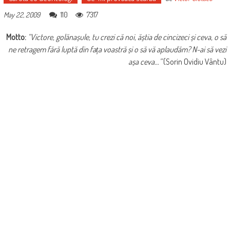
110
7317
May 22, 2009
Motto:
“Victore, golănașule, tu crezi că noi, ăștia de cincizeci și ceva, o să
ne retragem fără luptă din fața voastră și o să vă aplaudăm? N-ai să vezi
așa ceva…”
(Sorin Ovidiu Vântu)