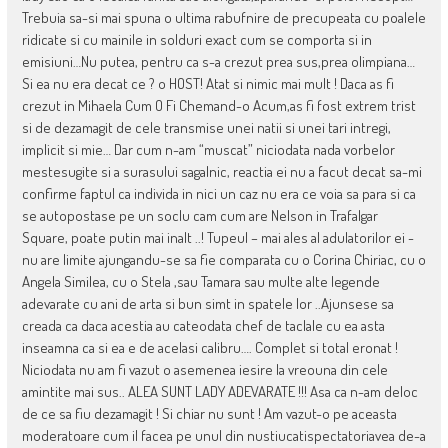
Trebuia sa-si mai spuna o ultima rabufnire de precupeata cu poalele
ridicate si cu mainile in solduri exact cum se comporta si in
emisiuni…Nu putea, pentru ca s-a crezut prea sus,prea olimpiana…
Si ea nu era decat ce ? o HOST! Atat si nimic mai mult ! Daca as fi
crezut in Mihaela Cum O Fi Chemand-o Acum,as fi fost extrem trist
si de dezamagit de cele transmise unei natii si unei tari intregi,
implicit si mie… Dar cum n-am “muscat” niciodata nada vorbelor
mestesugite si a surasului sagalnic, reactia ei nu a facut decat sa-mi
confirme faptul ca individa in nici un caz nu era ce voia sa para si ca
se autopostase pe un soclu cam cum are Nelson in Trafalgar
Square, poate putin mai inalt ..! Tupeul – mai ales al adulatorilor ei -
nu are limite ajungandu-se sa fie comparata cu o Corina Chiriac, cu o
Angela Similea, cu o Stela ,sau Tamara sau multe alte legende
adevarate cu ani de arta si bun simt in spatele lor ..Ajunsese sa
creada ca daca acestia au cateodata chef de taclale cu ea asta
inseamna ca si ea e de acelasi calibru…. Complet si total eronat !
Niciodata nu am fi vazut o asemenea iesire la vreouna din cele
amintite mai sus.. ALEA SUNT LADY ADEVARATE !!! Asa ca n-am deloc
de ce sa fiu dezamagit ! Si chiar nu sunt ! Am vazut-o pe aceasta
moderatoare cum il facea pe unul din nustiucatispectatoriavea de-a