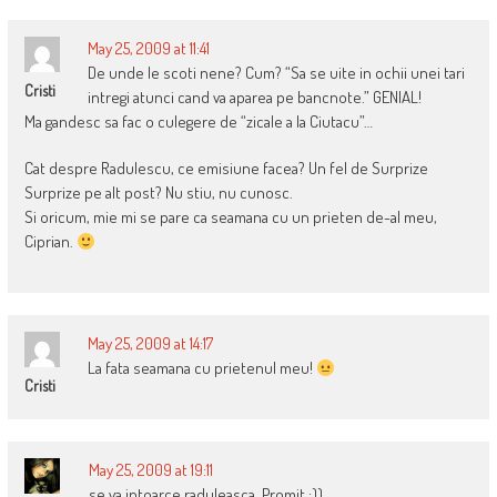
May 25, 2009 at 11:41
De unde le scoti nene? Cum? “Sa se uite in ochii unei tari
Cristi
intregi atunci cand va aparea pe bancnote.” GENIAL!
Ma gandesc sa fac o culegere de “zicale a la Ciutacu”…
Cat despre Radulescu, ce emisiune facea? Un fel de Surprize
Surprize pe alt post? Nu stiu, nu cunosc.
Si oricum, mie mi se pare ca seamana cu un prieten de-al meu,
Ciprian.
May 25, 2009 at 14:17
La fata seamana cu prietenul meu!
Cristi
May 25, 2009 at 19:11
se va intoarce raduleasca. Promit :))