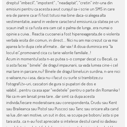
dreptul “imbecil”, “impotent” , “neadaptat”, “cretin” intr-una din
emisiuni pentru ca acesta a avut curajul sa-i scrie un SMS in care
era de parere ca ar fi fost totusi mai bine daca-si alegea alta
vestimentatie, avand in vedere caracterul emisiunii,ca statea pe un
scaun inalt si ca fusta era cam cat o palma de lunga…era numai o
opinie a cuiva… Reactia cucoanei a fost hiperexagerata,de o violenta
verbala iesita din comun, in direct…. Nici nu am mai crezut ca va mai
aparea la tv dupa cele afirmate… dar vax ! A doua duminica era “la
locul ei”,promovand cica cu tarie valorile familiale…!
Acum in momentul asta n-as putea s-o compar decat cu Becali, ca
si asta facea ” binele” de dragul impaunarii, sa vada lumea cine-i cel
mai tare in parcare,nu? Binele de dragul binelui,in surdina, n-are nici
o valoare,nu-i asa, daca nu-i facut cu surle si trambitze,cu
fotografi,tv-uri, cascatori de gura si pupatori de dos e
valabil….pentru ca asa apar “vedetele” pentru o parte din Romanika !
Hai ca m-am lansat prea tare…dar simt ca dupa acesta
individa,fiecare moderatoare,sau corespondenta, Crudu sau Kent
sau Braileanca sau Pistol sau Puscoci sau Tanc sau oricare alta cand
va lua ,din vari motive, un sut in dos, va scuipa pe boboru’ asta si pe
tara asta…ca n-au fost apreciate si intelese destul cand isi dadeau