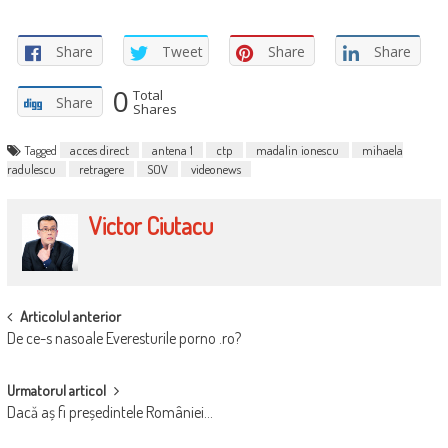
Share
Tweet
Share
Share
0
Total
Share
Shares
Tagged
acces direct
antena 1
ctp
madalin ionescu
mihaela
radulescu
retragere
SOV
videonews
Victor Ciutacu
POST
Articolul anterior
De ce-s nasoale Everesturile porno .ro?
NAVIGATION
Urmatorul articol
Dacă aș fi președintele României…