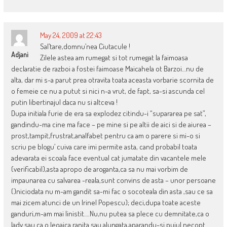
May 24, 2009 at 22:43
Sal’tare,domnu’nea Ciutacule !
Adjani
Zilele astea am rumegat si tot rumegat la faimoasa
declaratie de razboi a fostei faimoase Maicahela ot Barzoi…nu de
alta, dar mi s-a parut prea otravita toata aceasta vorbarie scornita de
o femeie ce nu a putut si nici n-a vrut, de fapt, sa-si ascunda cel
putin libertinajul daca nu si altceva !
Dupa initiala furie de era sa explodez citindu-i “supararea pe sat”,
gandindu-ma cine ma face – pe mine si pe altii de aici si de aiurea –
prost,tampit,frustrat,analfabet pentru ca am o parere si mi-o si
scriu pe blogu’ cuiva care imi permite asta, cand probabil toata
adevarata ei scoala face eventual cat jumatate din vacantele mele
(verificabil),asta apropo de aroganta,ca sa nu mai vorbim de
impaunarea cu salvarea -reala,sunt convins de asta – unor persoane
()niciodata nu m-am gandit sa-mi fac o socoteala din asta ,sau ce sa
mai zicem atunci de un Irinel Popescu); deci,dupa toate aceste
ganduri,m-am mai linistit….Nu,nu putea sa plece cu demnitate,ca o
lady sau ca o leoaica ranita sau alungata,aparandu-si puiul necopt…