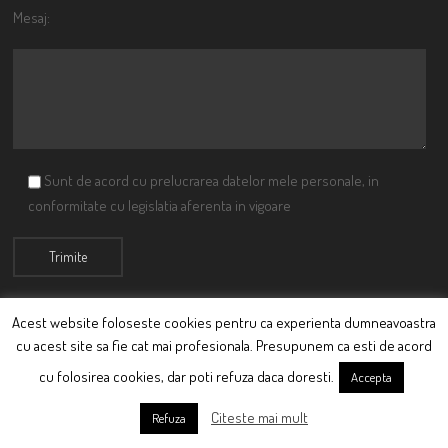
Mesaj:
Sunt de acord cu prelucrarea datelor mele personale, in
conformitate cu legislatia aferenta in vigoare
Acest website foloseste cookies pentru ca experienta dumneavoastra
cu acest site sa fie cat mai profesionala. Presupunem ca esti de acord
© Ciutacu 2015 Parte a Imperiului Ciutacesc.
cu folosirea cookies, dar poti refuza daca doresti.
Accepta
Powered By
Scriptics
Citeste mai mult
Refuza