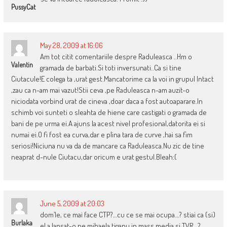
PussyCat
May 28, 2009 at 16:06
Am tot citit comentariile despre Raduleasca ..Hm o
Valentin
gramada de barbati.Si toti inversunati..Ca si tine
Ciutacule!E colega ta ,urat gest.Mancatorime ca la voi in grupul Intact
,zau ca n-am mai vazut!Stii ceva ,pe Raduleasca n-am auzit-o
niciodata vorbind urat de cineva ,doar daca a fost autoaparare.In
schimb voi sunteti o sleahta de hiene care castigati o gramada de
bani de pe urma ei.A ajuns la acest nivel profesional,datorita ei si
numai ei.O fi fost ea curva,dar e plina tara de curve ,hai sa fim
seriosi!Niciuna nu va da de mancare ca Raduleasca.Nu zic de tine
neaprat d-nule Ciutacu,dar oricum e urat gestul.Bleah:(
June 5, 2009 at 20:03
dom’le, ce mai face CTP?…cu ce se mai ocupa…? stiai ca (si)
Burlaka
el a lansat-o pe mihaela tiganu in mass media si TVR…?