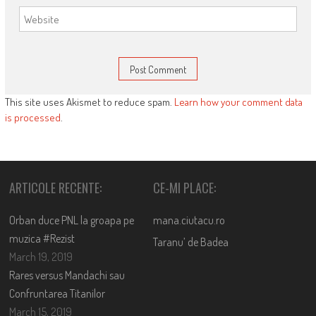
This site uses Akismet to reduce spam.
Learn how your comment data
is processed
.
ARTICOLE RECENTE:
CE-MI PLACE:
Orban duce PNL la groapa pe
mana.ciutacu.ro
muzica #Rezist
Taranu’ de Badea
March 19, 2019
Rares versus Mandachi sau
Confruntarea Titanilor
March 15, 2019