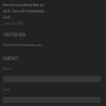
Moroiul care bântuie liber pe
sticlă. Tare urât îmbătrânești,
Cristi….
June 20, 2017
TWITTER FEED
Could not authenticate you.
CONTACT
Nume:
Email: