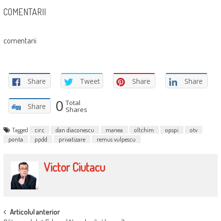
COMENTARII
comentarii
Share
Tweet
Share
Share
0
Total
Share
Shares
Tagged
circ
dan diaconescu
manea
oltchim
opspi
otv
ponta
ppdd
privatizare
remus vulpescu
Victor Ciutacu
POST
Articolul anterior