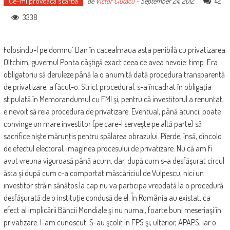
Ce-mi provoaca scarba
42
de
Victor Ciutacu
-
September 24, 2012
3338
Folosindu-l pe domnu’ Dan în cacealmaua asta penibilă cu privatizarea
Oltchim, guvernul Ponta câştigă exact ceea ce avea nevoie: timp. Era
obligatoriu să deruleze până la o anumită dată procedura transparentă
de privatizare, a făcut-o. Strict procedural, s-a încadrat în obligaţia
stipulată în Memorandumul cu FMI şi, pentru că investitorul a renunţat,
e nevoit să reia procedura de privatizare. Eventual, până atunci, poate
convinge un mare investitor (pe care-l serveşte pe altă parte) să
sacrifice nişte mărunţis pentru spălarea obrazului. Pierde, însă, dincolo
de efectul electoral, imaginea procesului de privatizare. Nu că am fi
avut vreuna viguroasă până acum, dar, după cum s-a desfăşurat circul
ăsta şi după cum c-a comportat măscăriciul de Vulpescu, nici un
investitor străin sănătos la cap nu va participa vreodată la o procedură
desfăşurată de o instituţie condusă de el. În România au existat, ca
efect al implicării Băncii Mondiale şi nu numai, foarte buni meseriaşi în
privatizare. I-am cunoscut. S-au şcolit în FPS şi, ulterior, APAPS, iar o