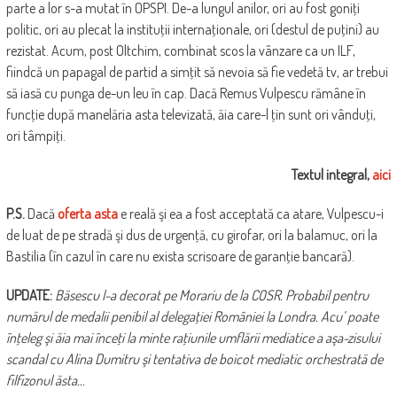
parte a lor s-a mutat în OPSPI. De-a lungul anilor, ori au fost goniţi
politic, ori au plecat la instituţii internaţionale, ori (destul de puţini) au
rezistat. Acum, post Oltchim, combinat scos la vânzare ca un ILF,
fiindcă un papagal de partid a simţit să nevoia să fie vedetă tv, ar trebui
să iasă cu punga de-un leu în cap. Dacă Remus Vulpescu rămâne în
funcţie după manelăria asta televizată, ăia care-l ţin sunt ori vânduţi,
ori tâmpiţi.
Textul integral,
aici
P.S.
Dacă
oferta asta
e reală şi ea a fost acceptată ca atare, Vulpescu-i
de luat de pe stradă şi dus de urgenţă, cu girofar, ori la balamuc, ori la
Bastilia (în cazul în care nu exista scrisoare de garanţie bancară).
UPDATE:
Băsescu l-a decorat pe Morariu de la COSR. Probabil pentru
numărul de medalii penibil al delegaţiei României la Londra. Acu’ poate
înţeleg şi ăia mai înceţi la minte raţiunile umflării mediatice a aşa-zisului
scandal cu Alina Dumitru şi tentativa de boicot mediatic orchestrată de
filfizonul ăsta…