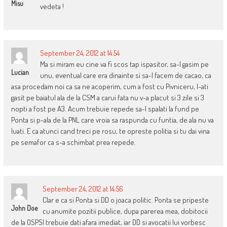
Misu
vedeta !
September 24, 2012 at 14:54
Ma si miram eu cine va fi scos tap ispasitor, sa-l gasim pe
Lucian
unu, eventual care era dinainte si sa-l facem de cacao, ca
asa procedam noi ca sa ne acoperim, cum a fost cu Pivniceru, l-ati
gasit pe baiatul ala de la CSM a carui fata nu v-a placut si 3 zile si 3
nopti a fost pe A3. Acum trebuie repede sa-l spalati la fund pe
Ponta si p-ala de la PNL care vroia sa raspunda cu funtia, de ala nu va
luati. E ca atunci cand treci pe rosu, te opreste politia si tu dai vina
pe semafor ca s-a schimbat prea repede.
September 24, 2012 at 14:56
Clar e ca si Ponta si DD o joaca politic. Ponta se pripeste
John Doe
cu anumite pozitii publice, dupa parerea mea, dobitocii
de la OSPSI trebuie dati afara imediat, iar DD si avocatii lui vorbesc