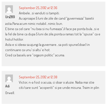
September 25, 2012 at 12:36
Ambele…si vanduti si tampiti.
Urs289
Au aproape 5 luni de zile de cand “guverneaza” baietii
astia.Pana acum nimic notabil…nimic bun.
E bine ca cel care “nu bea si nu fumeaza”,il face pe ponta bula…si e
la fel de bine ca dupa 5 luni de zile,ponta a ramas tot la “spuse” ca e
hotul hotilor.
Asta e si ideea sa ajungi la guvernare…sa poti spune(doar) in
continuare ca unu’ si altu’ e hot.
Cred ca baselu are “orgasm politic” acuma.
September 25, 2012 at 12:38
Victor, n-a fost o acuza, ci doar o aluzie. Naiba mai stie
Adi
citi/care sunt “acoperiti” si pe unde misuna. Traim in plin
Orwell.