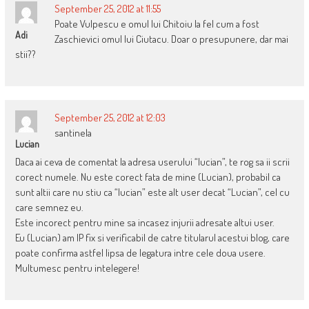
September 25, 2012 at 11:55
Poate Vulpescu e omul lui Chitoiu la fel cum a fost
Adi
Zaschievici omul lui Ciutacu. Doar o presupunere, dar mai
stii??
September 25, 2012 at 12:03
santinela
Lucian
Daca ai ceva de comentat la adresa userului “lucian”, te rog sa ii scrii
corect numele. Nu este corect fata de mine (Lucian), probabil ca
sunt altii care nu stiu ca “lucian” este alt user decat “Lucian”, cel cu
care semnez eu.
Este incorect pentru mine sa incasez injurii adresate altui user.
Eu (Lucian) am IP fix si verificabil de catre titularul acestui blog, care
poate confirma astfel lipsa de legatura intre cele doua usere.
Multumesc pentru intelegere!