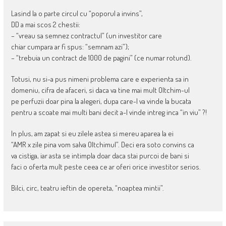
Lasind la o parte circul cu “poporul a invins”,
DD a mai scos 2 chestii:
– “vreau sa semnez contractul” (un investitor care
chiar cumpara ar fi spus: “semnam azi”);
– “trebuia un contract de 1000 de pagini” (ce numar rotund).
Totusi, nu si-a pus nimeni problema care e experienta sa in
domeniu, cifra de afaceri, si daca va tine mai mult Oltchim-ul
pe perfuzii doar pina la alegeri, dupa care-l va vinde la bucata
pentru a scoate mai multi bani decit a-l vinde intreg inca “in viu” ?!
In plus, am zapat si eu zilele astea si mereu aparea la ei
“AMR x zile pina vom salva Oltchimul”. Deci era soto convins ca
va cistiga, iar asta se intimpla doar daca stai purcoi de bani si
faci o oferta mult peste ceea ce ar oferi orice investitor serios.
Bilci, circ, teatru ieftin de opereta, “noaptea mintii”.