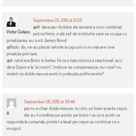
September 25, 2012 at 21:20
@Al: daca aia-i licitatie de vanzare a unui combinat
Victor Ciutacu
petrochimic si ala sef de institutie care se ocupa cu
privatizarea, eu sunt James Bond
@Radu: da, ne-au plecat valorile la capsuni si nu mai are cine
privatiza prin tara
@A: cand era Botis in belea, fix ca o tata isterica a reactionat. acu’,
daca Cepoi e la “ai nostri”, trebuie sa cumpaneasca, nu-i asa? nu
vedeti ce dubla masura aveti in judecata politicienilor?
September 26, 2012 at 00:46
pai nu e chiar dubla masura. nu stiu ce hram poarta cepoi,
A
dar eu il creditez pe ponta. pe botis l-au pus acolo sa
raspunda la comanda, ponta l-a lasat pe cepoi sa continue ce a
inceput.