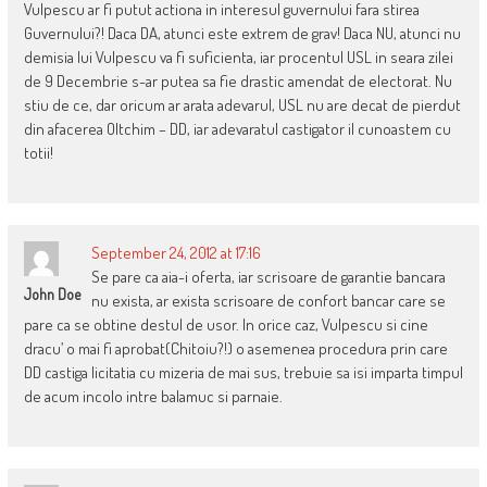
Vulpescu ar fi putut actiona in interesul guvernului fara stirea
Guvernului?! Daca DA, atunci este extrem de grav! Daca NU, atunci nu
demisia lui Vulpescu va fi suficienta, iar procentul USL in seara zilei
de 9 Decembrie s-ar putea sa fie drastic amendat de electorat. Nu
stiu de ce, dar oricum ar arata adevarul, USL nu are decat de pierdut
din afacerea Oltchim – DD, iar adevaratul castigator il cunoastem cu
totii!
September 24, 2012 at 17:16
Se pare ca aia-i oferta, iar scrisoare de garantie bancara
John Doe
nu exista, ar exista scrisoare de confort bancar care se
pare ca se obtine destul de usor. In orice caz, Vulpescu si cine
dracu’ o mai fi aprobat(Chitoiu?!) o asemenea procedura prin care
DD castiga licitatia cu mizeria de mai sus, trebuie sa isi imparta timpul
de acum incolo intre balamuc si parnaie.