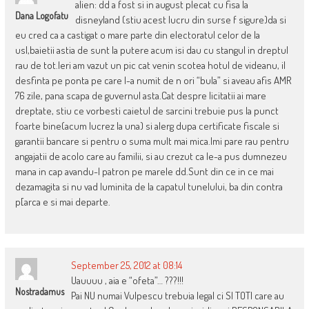
alien: dd a fost si in august plecat cu fisa la
Dana Logofatu
disneyland (stiu acest lucru din surse f sigure)da si
eu cred ca a castigat o mare parte din electoratul celor de la
usl,baietii astia de sunt la putere acum isi dau cu stangul in dreptul
rau de tot.Ieri am vazut un pic cat venin scotea hotul de videanu, il
desfinta pe ponta pe care l-a numit de n ori “bula” si aveau afis AMR
76 zile, pana scapa de guvernul asta.Cat despre licitatii ai mare
dreptate, stiu ce vorbesti caietul de sarcini trebuie pus la punct
foarte bine(acum lucrez la una) si alerg dupa certificate fiscale si
garantii bancare si pentru o suma mult mai mica.Imi pare rau pentru
angajatii de acolo care au familii, si au crezut ca le-a pus dumnezeu
mana in cap avandu-l patron pe marele dd.Sunt din ce in ce mai
dezamagita si nu vad luminita de la capatul tunelului, ba din contra
p[arca e si mai departe.
September 25, 2012 at 08:14
Uauuuu , aia e “ofeta”… ???!!!
Nostradamus
Pai NU numai Vulpescu trebuia legal ci SI TOTI care au