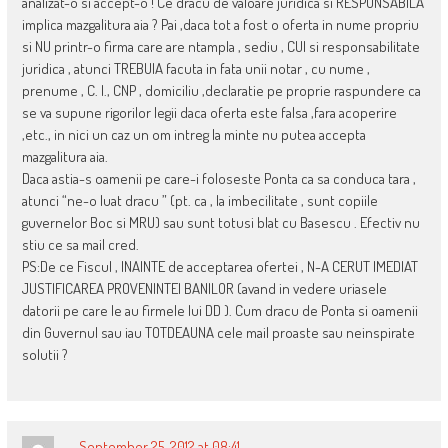
analizat-o si accept-o ! Ce dracu de valoare juridica si RESPONSABILA
implica mazgalitura aia ? Pai ,daca tot a fost o oferta in nume propriu
si NU printr-o firma care are ntampla , sediu , CUI si responsabilitate
juridica , atunci TREBUIA facuta in fata unii notar , cu nume ,
prenume , C. I., CNP , domiciliu ,declaratie pe proprie raspundere ca
se va supune rigorilor legii daca oferta este falsa ,fara acoperire
,etc., in nici un caz un om intreg la minte nu putea accepta
mazgalitura aia.
Daca astia-s oamenii pe care-i foloseste Ponta ca sa conduca tara ,
atunci “ne-o luat dracu ” (pt. ca , la imbecilitate , sunt copiile
guvernelor Boc si MRU) sau sunt totusi blat cu Basescu . Efectiv nu
stiu ce sa mail cred.
PS:De ce Fiscul , INAINTE de acceptarea ofertei , N-A CERUT IMEDIAT
JUSTIFICAREA PROVENINTEI BANILOR (avand in vedere uriasele
datorii pe care le au firmele lui DD ). Cum dracu de Ponta si oamenii
din Guvernul sau iau TOTDEAUNA cele mail proaste sau neinspirate
solutii ?
September 25, 2012 at 08:41