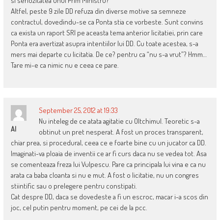
si seriozitatea unui Prim Ministru?
Altfel, peste 9 zile DD refuza din diverse motive sa semneze
contractul, dovedindu-se ca Ponta stia ce vorbeste. Sunt convins
ca exista un raport SRI pe aceasta tema anterior licitatiei, prin care
Ponta era avertizat asupra intentiilor lui DD. Cu toate acestea, s-a
mers mai departe cu licitatia. De ce? pentru ca “nu s-a vrut”? Hmm…
Tare mi-e ca nimic nu e ceea ce pare.
September 25, 2012 at 19:33
Nu inteleg de ce atata agitatie cu Oltchimul. Teoretic s-a
Al
obtinut un pret nesperat. A fost un proces transparent,
chiar prea, si procedural, ceea ce e foarte bine cu un jucator ca DD.
Imaginati-va ploaia de inventii ce ar fi curs daca nu se vedea tot. Asa
se comenteaza freza lui Vulpescu. Pare ca principala lui vina e ca nu
arata ca baba cloanta si nu e mut. A fost o licitatie, nu un congres
stiintific sau o prelegere pentru constipati.
Cat despre DD, daca se dovedeste a fi un escroc, macar i-a scos din
joc, cel putin pentru moment, pe cei de la pcc.