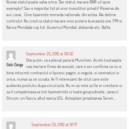
Numai statul poate salva orice. Dar statul, mai are BNR-ul spre
exemplu? Sau e majoritar tot al unor investitori privati? Rexerva de
aur, ceva… Cine tipareste moneda nationala, din astea. Ala detine
controlul. Nu cred ca statul mai are vreo putere la aceasta ora. FMI si
Banca Mondiala rup tot. Guvernul Mondial, dobanda etc. Bafta.
September 25, 2012 at 06:52
Stai putin, ca a plecat pana la Munchen. Acolo il asteapta
Gabi Oarga
cea mai tare firma de avocati, care ii vor confirma ca nu e
bine intocmit contractul si lipsesc pagini, si virgule, si semnaturi si
orice, numai sa se scoata. Ar fi interesant de stiut care este
audienta postului dupa circul asta. Nu m-as mira sa fie in crestere si
sa il compatimeasca toti taximetristii si toate gospodinele…saracu’.
Oricum, un fiasco, altul marca USL. Asteptam privatizarea Tarom….
September 25, 2012 at 07:17