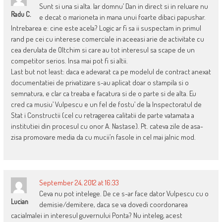
Sunt si una si alta. Iar domnu’ Dan in direct si in reluare nu
Radu C.
e decat o marioneta in mana unui foarte dibaci papushar.
Intrebarea e: cine este acela? Logic ar fi sa ii suspectam in primul
rand pe cei cu interese comerciale in aceeasi arie de activitate cu
cea derulata de Oltchim si care au tot interesul sa scape de un
competitor serios. Insa mai pot fi si altii.
Last but not least: daca e adevarat ca pe modelul de contract anexat
documentatiei de privatizare s-au aplicat doar o stampila si o
semnatura, e clar ca treaba e facatura si de o parte si de alta. Eu
cred ca musiu’ Vulpescu e un fel de fostu’ de la Inspectoratul de
Stat i Constructii (cel cu retragerea calitatii de parte vatamata a
institutiei din procesul cu onor A. Nastase). Pt. cateva zile de asa-
zisa promovare media da cu mucii’n fasole in cel mai jalnic mod.
September 24, 2012 at 16:33
Ceva nu pot intelege. De ce s-ar face dator Vulpescu cu o
Lucian
demisie/demitere, daca se va dovedi coordonarea
cacialmalei in interesul guvernului Ponta? Nu inteleg, acest