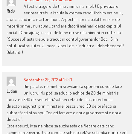
A fost o tragere de timp , nimic mai mult ! O privatizare
Radu
serioasa trebuia facuta la vremea cand Oltchim era pe + ,
atunci cand inca mai functiona Arpechim ,principalul furnizor de
materii prime , nu acum …cand are datorii mai mari decat capitalul
social . Cand ajungi in sapa de lemn nu se uita nimeni in curtea ta !
“Succesul” asta trebuie trecut in contul guvernarilor Boc . Si in
cotul jucatorului cu J…mare ! Jocul de-a industria …Heheheeeee!!!
Diletanti !
September 25, 2012 at 10:30
Din pacate, ne mintim si evitam sa spunem cu voce tare
Lucian
un lucru. Nu poti sa aduci o echipa de 20 de ministri si
inca vreo 500 de secretari/subsecretari de stat, directori si
directori adjuncti prin ministere, basca vreo 130 de prefecti si
subprefecti si sa spui “de azi tara are o noua guvernare si o noua
directie”.
Este absurd, insa ne place sa auzim asta de fiecare data cand
schimbam guvernul (sau cand se schimba el/se schimba ei intre ei).