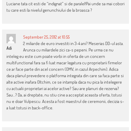
Luciane tata cit esti de “indignat” si de paralel!Pai unde sa mai cobori
tu care esti la nivelul genunchiului de la broasca ?
September 25, 2012 at 10:55
2 miliarde de euro investiti in 3-4 ani? Meserias DD-ul asta.
Adi
Arunca cu miliardele zici ca-s pepeni. Pe urma ce nu
inteleg eu este cum poate vorbi in oferta de un concern
multifunctional fara sa fi luat macar legatura cu proprietarii firmelor
ce ar face parte din acel concern (OMV, in cazul Arpechim). Adica
daca planul prevedere o platforma integrata din care sa faca parte si
alte active inafara Oltchim, ce se intampla daca nu pica la intelegere
cu actualii proprietari ai acelor active? Sau are planuri de rezerva?
Sau…? Da, ai dreptate, nu stiu cine a acceptat aceasta oferta, totusi
nu e doar Vulpescu. Acesta a fost maestrul de ceremonii, decizia s-
a luat totusi in back-office.