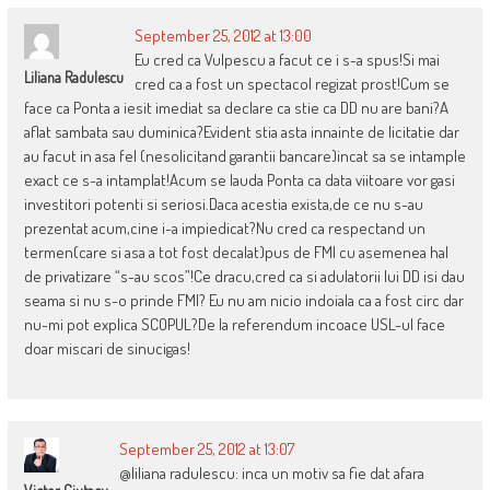
September 25, 2012 at 13:00
Eu cred ca Vulpescu a facut ce i s-a spus!Si mai
Liliana Radulescu
cred ca a fost un spectacol regizat prost!Cum se
face ca Ponta a iesit imediat sa declare ca stie ca DD nu are bani?A
aflat sambata sau duminica?Evident stia asta innainte de licitatie dar
au facut in asa fel (nesolicitand garantii bancare)incat sa se intample
exact ce s-a intamplat!Acum se lauda Ponta ca data viitoare vor gasi
investitori potenti si seriosi.Daca acestia exista,de ce nu s-au
prezentat acum,cine i-a impiedicat?Nu cred ca respectand un
termen(care si asa a tot fost decalat)pus de FMI cu asemenea hal
de privatizare “s-au scos”!Ce dracu,cred ca si adulatorii lui DD isi dau
seama si nu s-o prinde FMI? Eu nu am nicio indoiala ca a fost circ dar
nu-mi pot explica SCOPUL?De la referendum incoace USL-ul face
doar miscari de sinucigas!
September 25, 2012 at 13:07
@liliana radulescu: inca un motiv sa fie dat afara