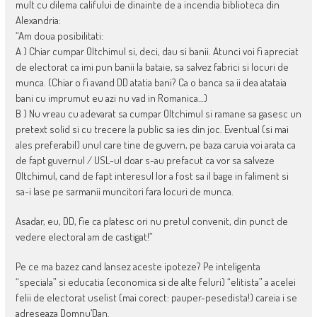
mult cu dilema califului de dinainte de a incendia biblioteca din
Alexandria:
“Am doua posibilitati:
A ) Chiar cumpar Oltchimul si, deci, dau si banii. Atunci voi fi apreciat
de electorat ca imi pun banii la bataie, sa salvez fabrici si locuri de
munca. (Chiar o fi avand DD atatia bani? Ca o banca sa ii dea atataia
bani cu imprumut eu azi nu vad in Romanica…)
B ) Nu vreau cu adevarat sa cumpar Oltchimul si ramane sa gasesc un
pretext solid si cu trecere la public sa ies din joc. Eventual (si mai
ales preferabil) unul care tine de guvern, pe baza caruia voi arata ca
de fapt guvernul / USL-ul doar s-au prefacut ca vor sa salveze
Oltchimul, cand de fapt interesul lor a fost sa il bage in faliment si
sa-i lase pe sarmanii muncitori fara locuri de munca.
Asadar, eu, DD, fie ca platesc ori nu pretul convenit, din punct de
vedere electoral am de castigat!”
Pe ce ma bazez cand lansez aceste ipoteze? Pe inteligenta
“speciala” si educatia (economica si de alte feluri) “elitista” a acelei
felii de electorat uselist (mai corect: pauper-pesedista!) careia i se
adreseaza Domnu’Dan.