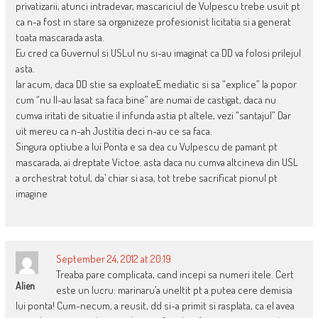
privatizarii, atunci intradevar, mascariciul de Vulpescu trebe usuit pt
ca n-a fost in stare sa organizeze profesionist licitatia si a generat
toata mascarada asta.
Eu cred ca Guvernul si USLul nu si-au imaginat ca DD va folosi prilejul
asta.
Iar acum, daca DD stie sa exploateE mediatic si sa “explice” la popor
cum “nu ll-au lasat sa faca bine” are numai de castigat, daca nu
cumva iritati de situatie il infunda astia pt altele, vezi “santajul” Dar
uit mereu ca n-ah Justitia deci n-au ce sa faca.
Singura optiube a lui Ponta e sa dea cu Vulpescu de pamant pt
mascarada, ai dreptate Victoe. asta daca nu cumva altcineva din USL
a orchestrat totul, da’ chiar si asa, tot trebe sacrificat pionul pt
imagine
September 24, 2012 at 20:19
Treaba pare complicata, cand incepi sa numeri itele. Cert
Alien
este un lucru: marinaru’a uneltit pt a putea cere demisia
lui ponta! Cum-necum, a reusit, dd si-a primit si rasplata, ca el avea