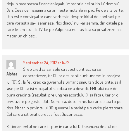
deja in pasareasca financiar-legala, improprie cel putin lu’ domnu’
Dan. Ceea ce inseamna ca primeste mutarile in plic. Pe de alta parte,
Dan este convingator cand vorbeste despre kktul de contract pe
care vor astia sa-l semneze. Nici dracu’ nu l-ar semna, din datele pe
care le-am auzit la TV. Iar pe Vulpescu nu l-as lasa sa privatizeze nici
macar un chiosc…
September 24, 2012 at 14:57
Si eu cred ca sansele ca acest contract sa se
Alphas
concretizeze, iar DD sa dea banii sunt undeva in preajma
lui “0”. Si, la fel, cred ca guvernul a urmarit simultan doua tinte: sa il
lase pe DD sa isi rupa gatul si, odata ce a dovedit FMI-ului ca e de
buna credinta (rezultat: prelungirea acordului!), sa faca ulterior o
privatizare pe gustul USL. Numai ca, dupa mine, lucrurile stau fix pe
dos. Macar in privinta lui DD: guvernul a pariat pe o carte pierzatoare.
Cel care a rationat corect a fost Diaconescu.
Rationamentul pe care i-l pun in carca lui DD seamana destul de