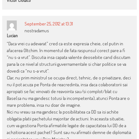
Victor Ciutacu
September 25, 2012 at 13:31
nostradamus
Lucian
“Daca vrei cu adevarat” cred ca este expresia cheie, cel putin in
afacerea Oltchim. In momentul de fata raspunsul corect pare a fi
“nu s-a vrut”. Discutia insa capata valente deosebite cand discutam
pana la ce nivel al structurii guvernamentale si chiar politice se va
dovedi ca “nu s-a vrut”.
Clar, nu prim ministrul se ocupa direct, tehnic, de o privatizare, deci
nu il pot acuza pe Ponta de reacredinta, insa daca colaboratorii sai
apropiati se fac vinovati de reavointa sau/si complot/blat cu
Base(sa nu ma gandesc totusi la incompetenta), atunci Ponta are o
mare problema, insa nu doar de imagine.
Nici nu vreau sa ma gandesc la posibilitatea ca DD sa isi achite
obligatia platii pachetului majoritar de actiuni. In aceasta situatie,
cum va gestiona Ponta afirmatiile legate de capacitatea lui DD de a
achzitiona acest pachet? Sunt sau nu afirmatii demne de diplomatia