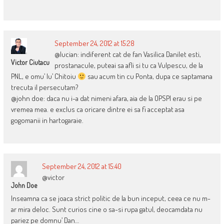
September 24, 2012 at 15:28
@lucian: indiferent cat de fan Vasilica Danilet esti,
Victor Ciutacu
prostanacule, puteai sa afli si tu ca Vulpescu, de la
PNL, e omu’ lu’ Chitoiu
sau acum tin cu Ponta, dupa ce saptamana
trecuta il persecutam?
@john doe: daca nu i-a dat nimeni afara, aia de la OPSPI erau si pe
vremea mea. e exclus ca oricare dintre ei sa fi acceptat asa
gogomanii in hartogaraie.
September 24, 2012 at 15:40
@victor
John Doe
Inseamna ca se joaca strict politic de la bun inceput, ceea ce nu m-
ar mira deloc. Sunt curios cine o sa-si rupa gatul, deocamdata nu
pariez pe domnu’ Dan…