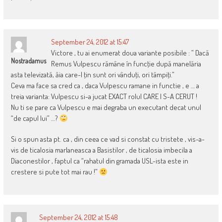
September 24, 2012 at 15:47
Victore , tu ai enumerat doua variante posibile : ” Dacă
Nostradamus
Remus Vulpescu rămâne în funcţie după manelăria
asta televizată, ăia care-l ţin sunt ori vânduţi, ori tâmpiţi.”
Ceva ma face sa cred ca , daca Vulpescu ramane in functie , e … a
treia varianta: Vulpescu si-a jucat EXACT rolul CARE I S-A CERUT !
Nu ti se pare ca Vulpescu e mai degraba un executant decat unul
“de capul lui” …?
Si o spun asta pt. ca , din ceea ce vad si constat cu tristete , vis-a-
vis de ticalosia marlaneasca a Basistilor , de ticalosia imbecila a
Diaconestilor , faptul ca “rahatul din gramada USL-ista este in
crestere si pute tot mai rau !”
September 24, 2012 at 15:48