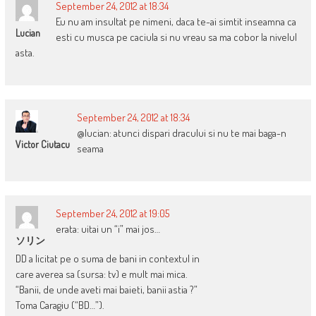
September 24, 2012 at 18:34
Eu nu am insultat pe nimeni, daca te-ai simtit inseamna ca
Lucian
esti cu musca pe caciula si nu vreau sa ma cobor la nivelul
asta.
September 24, 2012 at 18:34
@lucian: atunci dispari dracului si nu te mai baga-n
Victor Ciutacu
seama
September 24, 2012 at 19:05
erata: uitai un “i” mai jos…
ソリン
DD a licitat pe o suma de bani in contextul in
care averea sa (sursa: tv) e mult mai mica.
“Banii, de unde aveti mai baieti, banii astia ?”
Toma Caragiu (“BD…”).