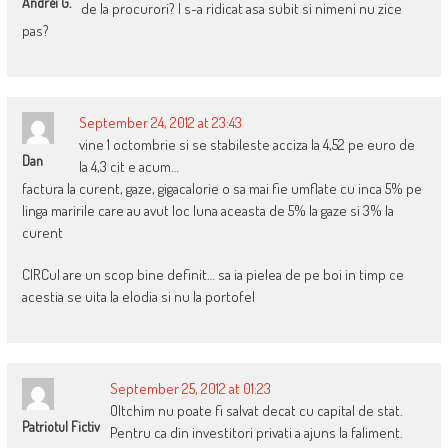
Andrei G.
de la procurori? I s-a ridicat asa subit si nimeni nu zice
pas?
September 24, 2012 at 23:43
vine 1 octombrie si se stabileste acciza la 4,52 pe euro de
Dan
la 4,3 cit e acum…
factura la curent, gaze, gigacalorie o sa mai fie umflate cu inca 5% pe
linga maririle care au avut loc luna aceasta de 5% la gaze si 3% la
curent
CIRCul are un scop bine definit… sa ia pielea de pe boi in timp ce
acestia se uita la elodia si nu la portofel
September 25, 2012 at 01:23
Oltchim nu poate fi salvat decat cu capital de stat.
Patriotul Fictiv
Pentru ca din investitori privati a ajuns la faliment.