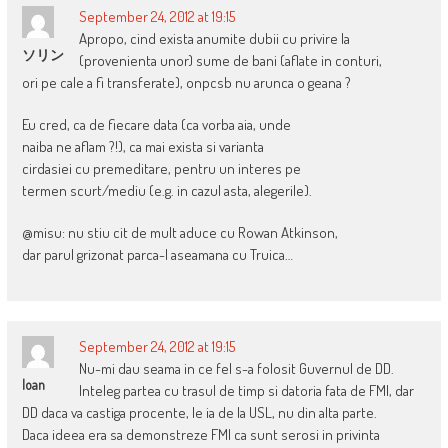
September 24, 2012 at 19:15
Apropo, cind exista anumite dubii cu privire la
ソリン
(provenienta unor) sume de bani (aflate in conturi,
ori pe cale a fi transferate), onpcsb nu arunca o geana ?
Eu cred, ca de fiecare data (ca vorba aia, unde
naiba ne aflam ?!), ca mai exista si varianta
cirdasiei cu premeditare, pentru un interes pe
termen scurt/mediu (e.g. in cazul asta, alegerile).
@misu: nu stiu cit de mult aduce cu Rowan Atkinson,
dar parul grizonat parca-l aseamana cu Truica…
September 24, 2012 at 19:15
Nu-mi dau seama in ce fel s-a folosit Guvernul de DD.
Ioan
Inteleg partea cu trasul de timp si datoria fata de FMI, dar
DD daca va castiga procente, le ia de la USL, nu din alta parte.
Daca ideea era sa demonstreze FMI ca sunt serosi in privinta