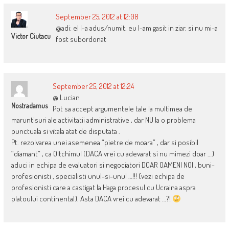
September 25, 2012 at 12:08
@adi: el l-a adus/numit. eu l-am gasit in ziar. si nu mi-a
Victor Ciutacu
fost subordonat
September 25, 2012 at 12:24
@ Lucian
Nostradamus
Pot sa accept argumentele tale la multimea de
maruntisuri ale activitatii administrative , dar NU la o problema
punctuala si vitala atat de disputata .
Pt. rezolvarea unei asemenea “pietre de moara” , dar si posibil
“diamant” , ca Oltchimul (DACA vrei cu adevarat si nu mimezi doar …)
aduci in echipa de evaluatori si negociatori DOAR OAMENI NOI , buni-
profesionisti , specialisti unul-si-unul …!!! (vezi echipa de
profesionisti care a castigat la Haga procesul cu Ucraina aspra
platoului continental). Asta DACA vrei cu adevarat …?!