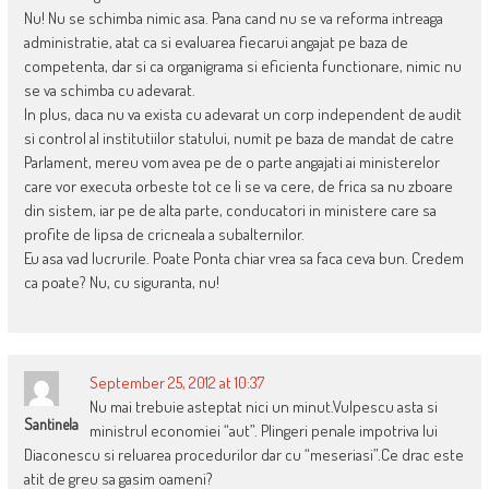
Nu! Nu se schimba nimic asa. Pana cand nu se va reforma intreaga
administratie, atat ca si evaluarea fiecarui angajat pe baza de
competenta, dar si ca organigrama si eficienta functionare, nimic nu
se va schimba cu adevarat.
In plus, daca nu va exista cu adevarat un corp independent de audit
si control al institutiilor statului, numit pe baza de mandat de catre
Parlament, mereu vom avea pe de o parte angajati ai ministerelor
care vor executa orbeste tot ce li se va cere, de frica sa nu zboare
din sistem, iar pe de alta parte, conducatori in ministere care sa
profite de lipsa de cricneala a subalternilor.
Eu asa vad lucrurile. Poate Ponta chiar vrea sa faca ceva bun. Credem
ca poate? Nu, cu siguranta, nu!
September 25, 2012 at 10:37
Nu mai trebuie asteptat nici un minut.Vulpescu asta si
Santinela
ministrul economiei “aut”. Plingeri penale impotriva lui
Diaconescu si reluarea procedurilor dar cu “meseriasi”.Ce drac este
atit de greu sa gasim oameni?