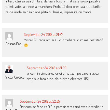
interdictie sa iasa din tara, dar azi a fost la infatisare si-surpriza!- a
primit voie sa plece la munchen. Probabil doar o escala spre tarile
calde unde sa bea o apa plata cu lamaie, impreuna cu manta!
September 24, 2012 at 21:27
Mister Ciutacu, am si eu o intrebare: cum mai rezistati?
Cristian Pop
September 24, 2012 at 21:29
@ioan: in simularea unei privatizari pe care n-avea
Victor Ciutacu
timp s-o faca bine. da, pierde electoral USL
September 24, 2012 at 22:55
Dar cum se face ca D.D. a parasit tara cand avea interdictie