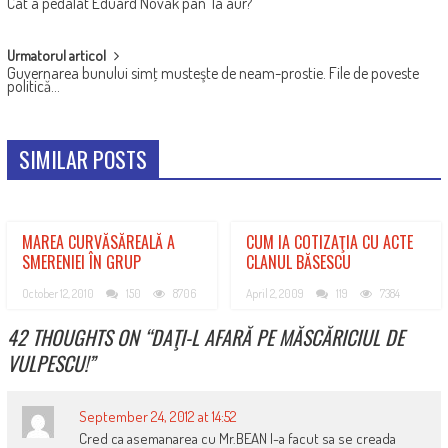
Cât a pedalat Eduard Novak pân’ la aur?
NAVIGATION
Urmatorul articol
Guvernarea bunului simţ musteşte de neam-prostie. File de poveste
politică…
SIMILAR POSTS
MAREA CURVĂSĂREALĂ A
CUM IA COTIZAŢIA CU ACTE
SMERENIEI ÎN GRUP
CLANUL BĂSESCU
October 12, 2010
150
8706
April 2, 2009
119
7384
42 THOUGHTS ON “
DAŢI-L AFARĂ PE MĂSCĂRICIUL DE
VULPESCU!
”
September 24, 2012 at 14:52
Cred ca asemanarea cu Mr.BEAN l-a facut sa se creada