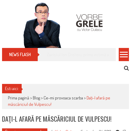
Skip
to
content
Cum îți schimbi, rapid, gratuit și eficient, furniz
NEWS FLASH
Esti aici:
Prima pagină >
Blog
>
Ce-mi provoaca scarba
>
Daţi-l afară pe
măscăriciul de Vulpescu!
DAŢI-L AFARĂ PE MĂSCĂRICIUL DE VULPESCU!