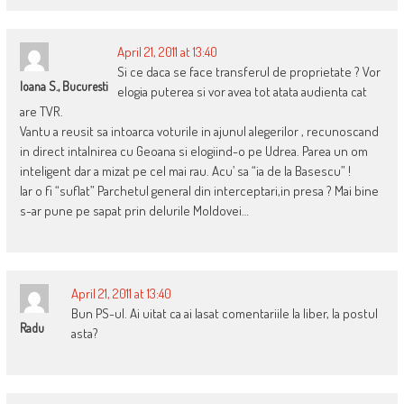
April 21, 2011 at 13:40
Si ce daca se face transferul de proprietate ? Vor
Ioana S., Bucuresti
elogia puterea si vor avea tot atata audienta cat
are TVR.
Vantu a reusit sa intoarca voturile in ajunul alegerilor , recunoscand
in direct intalnirea cu Geoana si elogiind-o pe Udrea. Parea un om
inteligent dar a mizat pe cel mai rau. Acu’ sa “ia de la Basescu” !
Iar o fi “suflat” Parchetul general din interceptari,in presa ? Mai bine
s-ar pune pe sapat prin delurile Moldovei…
April 21, 2011 at 13:40
Bun PS-ul. Ai uitat ca ai lasat comentariile la liber, la postul
Radu
asta?