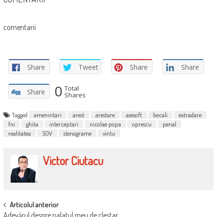
comentarii
Share
Tweet
Share
Share
0
Total
Share
Shares
Tagged
amenintari
arest
arestare
asesoft
becali
extradare
fni
ghita
interceptari
nicolae popa
oprescu
penal
realitatea
SOV
stenograme
vintu
Victor Ciutacu
POST
Articolul anterior
Adevărul despre palatul meu de cleştar