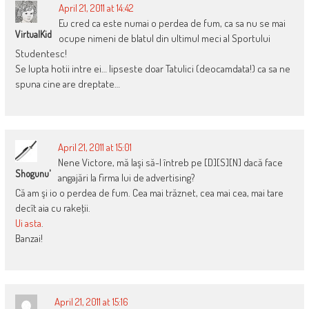
April 21, 2011 at 14:42
Eu cred ca este numai o perdea de fum, ca sa nu se mai
VirtualKid
ocupe nimeni de blatul din ultimul meci al Sportului
Studentesc!
Se lupta hotii intre ei… lipseste doar Tatulici (deocamdata!) ca sa ne
spuna cine are dreptate…
April 21, 2011 at 15:01
Nene Victore, mă laşi să-l întreb pe [D][S][N] dacă face
Shogunu'
angajări la firma lui de advertising?
Că am şi io o perdea de fum. Cea mai trăznet, cea mai cea, mai tare
decît aia cu rakeţii.
Ui asta
.
Banzai!
April 21, 2011 at 15:16