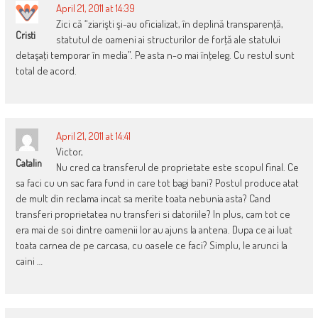
April 21, 2011 at 14:39
Zici că “ziarişti şi-au oficializat, în deplină transparenţă,
Cristi
statutul de oameni ai structurilor de forţă ale statului
detaşaţi temporar în media”. Pe asta n-o mai înţeleg. Cu restul sunt
total de acord.
April 21, 2011 at 14:41
Victor,
Catalin
Nu cred ca transferul de proprietate este scopul final. Ce
sa faci cu un sac fara fund in care tot bagi bani? Postul produce atat
de mult din reclama incat sa merite toata nebunia asta? Cand
transferi proprietatea nu transferi si datoriile? In plus, cam tot ce
era mai de soi dintre oamenii lor au ajuns la antena. Dupa ce ai luat
toata carnea de pe carcasa, cu oasele ce faci? Simplu, le arunci la
caini …