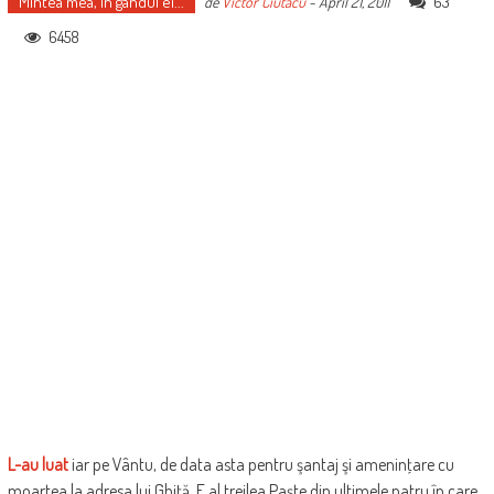
Mintea mea, în gândul ei...
63
de
Victor Ciutacu
-
April 21, 2011
6458
L-au luat
iar pe Vântu, de data asta pentru şantaj şi ameninţare cu
moartea la adresa lui Ghiţă. E al treilea Paşte din ultimele patru în care