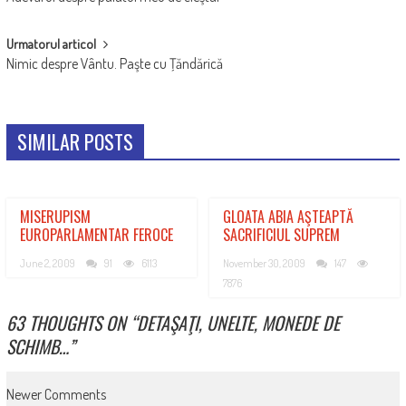
NAVIGATION
Urmatorul articol
Nimic despre Vântu. Paşte cu Ţăndărică
SIMILAR POSTS
MISERUPISM
GLOATA ABIA AŞTEAPTĂ
EUROPARLAMENTAR FEROCE
SACRIFICIUL SUPREM
June 2, 2009
91
6113
November 30, 2009
147
7876
63 THOUGHTS ON “
DETAŞAŢI, UNELTE, MONEDE DE
SCHIMB…
”
COMMENT
Newer Comments