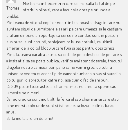
Mie teama in fiecare zi in care se mai salta 1 altul de pe
Thomas
strada in plina zi, care a facut si a dres pe oriunde a
umblat.
Mie teama de viitorul copiilor nostri in tara noastra draga in care nu
suntem siguri de urmatoarele salarii pe care urmeaza sa le castigam
si aflam din ziare si reportaje ca cei ce ne conduc sunt in posturi
sus puse, sunt corupti, santajeaza ca la usa cortului, ca ultimii
smenari de la coltul blocului care fura si bat pentru doza zilnica.
Mie sila, teama dar abia astept sa cada de pe pidestalul de pe care s-
a instalat si sa se poata publica, verifica mai atent dosarele, trecutul
dragului nostru carmaci, pun pariu ca ne vom ingrozi cu totii la
unison sa vedem ca acest tip de oameni sunt acolo sus si surad in
coltul gurii dispretuitori catre noi, asa cum o fac de ani buni.
Ca SOV poate toate astea si chiar mai mult nu cred ca sperie sau
uimeste pe nimeni.
Dar eu cred ca sunt multi altii la fel ca el sau chiar mai rai care stau
bine mersi acolo unde sunt si isi incaseaza lozurile zilnic, lunar,
anual.
Bafta multa si urari de bine!