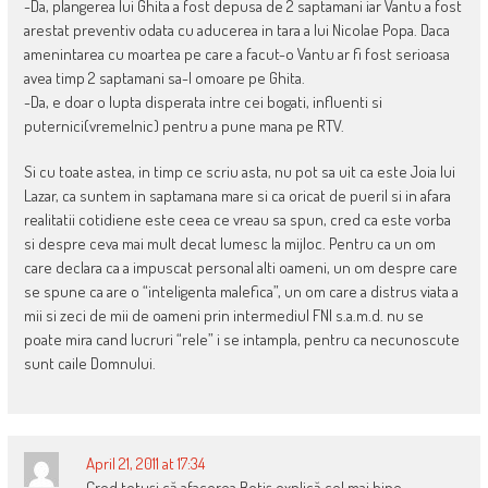
-Da, plangerea lui Ghita a fost depusa de 2 saptamani iar Vantu a fost
arestat preventiv odata cu aducerea in tara a lui Nicolae Popa. Daca
amenintarea cu moartea pe care a facut-o Vantu ar fi fost serioasa
avea timp 2 saptamani sa-l omoare pe Ghita.
-Da, e doar o lupta disperata intre cei bogati, influenti si
puternici(vremelnic) pentru a pune mana pe RTV.
Si cu toate astea, in timp ce scriu asta, nu pot sa uit ca este Joia lui
Lazar, ca suntem in saptamana mare si ca oricat de pueril si in afara
realitatii cotidiene este ceea ce vreau sa spun, cred ca este vorba
si despre ceva mai mult decat lumesc la mijloc. Pentru ca un om
care declara ca a impuscat personal alti oameni, un om despre care
se spune ca are o “inteligenta malefica”, un om care a distrus viata a
mii si zeci de mii de oameni prin intermediul FNI s.a.m.d. nu se
poate mira cand lucruri “rele” i se intampla, pentru ca necunoscute
sunt caile Domnului.
April 21, 2011 at 17:34
Cred totuși că afacerea Botiș explică cel mai bine