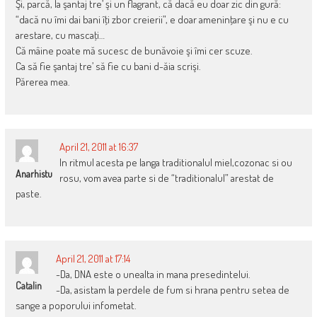
Şi, parcă, la şantaj tre’ şi un flagrant, că dacă eu doar zic din gură:
“dacă nu îmi dai bani îţi zbor creierii”, e doar ameninţare şi nu e cu
arestare, cu mascaţi…
Că mâine poate mă sucesc de bunăvoie şi îmi cer scuze.
Ca să fie şantaj tre’ să fie cu bani d-ăia scrişi.
Părerea mea.
April 21, 2011 at 16:37
In ritmul acesta pe langa traditionalul miel,cozonac si ou
Anarhistu
rosu, vom avea parte si de “traditionalul” arestat de
paste.
April 21, 2011 at 17:14
-Da, DNA este o unealta in mana presedintelui.
Catalin
-Da, asistam la perdele de fum si hrana pentru setea de
sange a poporului infometat.