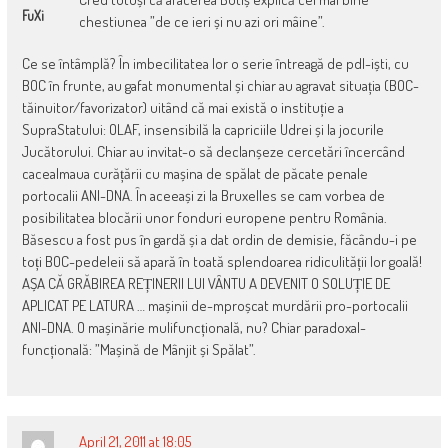
FuXi
chestiunea ”de ce ieri și nu azi ori mâine”.
Ce se întâmplă? În imbecilitatea lor o serie întreagă de pdl-iști, cu
BOC în frunte, au gafat monumental și chiar au agravat situația (BOC-
tăinuitor/favorizator) uitând că mai există o instituție a
SupraStatului: OLAF, insensibilă la capriciile Udrei și la jocurile
Jucătorului. Chiar au invitat-o să declanșeze cercetări încercând
cacealmaua curățării cu mașina de spălat de păcate penale
portocalii ANI-DNA. În aceeași zi la Bruxelles se cam vorbea de
posibilitatea blocării unor fonduri europene pentru România.
Băsescu a fost pus în gardă și a dat ordin de demisie, făcându-i pe
toți BOC-pedeleii să apară în toată splendoarea ridiculității lor goală!
AȘA CĂ GRĂBIREA REȚINERII LUI VÂNTU A DEVENIT O SOLUȚIE DE
APLICAT PE LATURA … mașinii de-mproșcat murdării pro-portocalii
ANI-DNA. O mașinărie mulifuncțională, nu? Chiar paradoxal-
funcțională: ”Mașină de Mânjit și Spălat”.
April 21, 2011 at 18:05