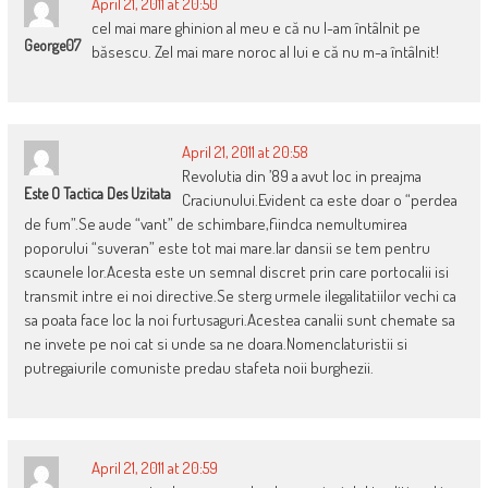
April 21, 2011 at 20:50
cel mai mare ghinion al meu e că nu l-am întâlnit pe
George07
băsescu. Zel mai mare noroc al lui e că nu m-a întâlnit!
April 21, 2011 at 20:58
Revolutia din ’89 a avut loc in preajma
Este O Tactica Des Uzitata
Craciunului.Evident ca este doar o “perdea
de fum”.Se aude “vant” de schimbare,fiindca nemultumirea
poporului “suveran” este tot mai mare.Iar dansii se tem pentru
scaunele lor.Acesta este un semnal discret prin care portocalii isi
transmit intre ei noi directive.Se sterg urmele ilegalitatiilor vechi ca
sa poata face loc la noi furtusaguri.Acestea canalii sunt chemate sa
ne invete pe noi cat si unde sa ne doara.Nomenclaturistii si
putregaiurile comuniste predau stafeta noii burghezii.
April 21, 2011 at 20:59