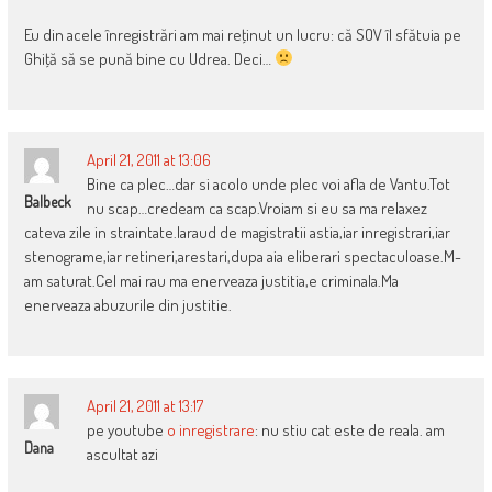
Eu din acele înregistrări am mai reţinut un lucru: că SOV îl sfătuia pe
Ghiţă să se pună bine cu Udrea. Deci…
April 21, 2011 at 13:06
Bine ca plec…dar si acolo unde plec voi afla de Vantu.Tot
Balbeck
nu scap…credeam ca scap.Vroiam si eu sa ma relaxez
cateva zile in straintate.Iaraud de magistratii astia,iar inregistrari,iar
stenograme,iar retineri,arestari,dupa aia eliberari spectaculoase.M-
am saturat.Cel mai rau ma enerveaza justitia,e criminala.Ma
enerveaza abuzurile din justitie.
April 21, 2011 at 13:17
pe youtube
o inregistrare
: nu stiu cat este de reala. am
Dana
ascultat azi