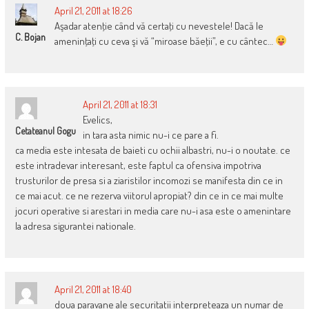
April 21, 2011 at 18:26
Aşadar atenţie când vă certaţi cu nevestele! Dacă le
C. Bojan
ameninţaţi cu ceva şi vă “miroase băeţii”, e cu cântec…
April 21, 2011 at 18:31
Evelics,
Cetateanul Gogu
in tara asta nimic nu-i ce pare a fi.
ca media este intesata de baieti cu ochii albastri, nu-i o noutate. ce
este intradevar interesant, este faptul ca ofensiva impotriva
trusturilor de presa si a ziaristilor incomozi se manifesta din ce in
ce mai acut. ce ne rezerva viitorul apropiat? din ce in ce mai multe
jocuri operative si arestari in media care nu-i asa este o amenintare
la adresa sigurantei nationale.
April 21, 2011 at 18:40
doua paravane ale securitatii interpreteaza un numar de