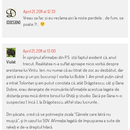
NAVIGATION
April 21, 2011 at 12:33
Vreau sa fac si eu reclama aici la niste perdele… de fum, se
[D][S][N]
poate ?!…
April 21, 2011 at 13:00
În sprijinul afirmaţiei din P.S. stă faptul evident că, anul
Violet
trecut, Realitatea n-a suflat aproape nicio vorbă despre
arestarea lui Vîntu. Ieri, nu numai că au titrat de zor, au dezbătut, dar
parcă erau şi un pic bucuroşi ( vorba lui Buble ). Am privit puţin când
a intrat Tolontan şi am putut constata că, atât Drăgotescu, cât şi Oana
Dobre, erau deranjate de insinuările/afirmaţiile acestuia legate de
distanţa prea mică dintre biroul lui Ghiţă şi studio. Dacă pe Oana n-o
suspectez ( încă ), la Drăgotescu, altfel stau lucrurile…
Din păcate, cred că se potriveşte zicala “Câinele care latră nu
muşcă”, şi în cazul lui SOV. Afirmaţia legată de împuşcarea a sute de
rakeţi e de-a dreptul hilară.