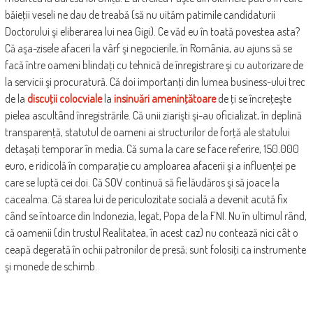
băieţii veseli ne dau de treabă (să nu uităm patimile candidaturii
Doctorului şi eliberarea lui nea Gigi). Ce văd eu în toată povestea asta?
Că aşa-zisele afaceri la vârf şi negocierile, în România, au ajuns să se
facă între oameni blindaţi cu tehnică de înregistrare şi cu autorizare de
la servicii şi procuratură. Că doi importanţi din lumea business-ului trec
de la
discuţii colocviale
la
insinuări ameninţătoare
de ţi se încreţeşte
pielea ascultând înregistrările. Că unii ziarişti şi-au oficializat, în deplină
transparenţă, statutul de oameni ai structurilor de forţă ale statului
detaşaţi temporar în media. Că suma la care se face referire, 150.000
euro, e ridicolă în comparaţie cu amploarea afacerii şi a influenţei pe
care se luptă cei doi. Că SOV continuă să fie lăudăros şi să joace la
cacealma. Că starea lui de periculozitate socială a devenit acută fix
când se întoarce din Indonezia, legat, Popa de la FNI. Nu în ultimul rând,
că oamenii (din trustul Realitatea, în acest caz) nu contează nici cât o
ceapă degerată în ochii patronilor de presă; sunt folosiţi ca instrumente
şi monede de schimb.