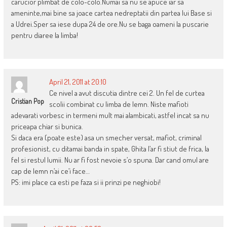
carucior plimbat de colo-colo.Numai sa nu se apuce iar sa
ameninte,mai bine sa joace cartea nedreptatii din partea lui Base si
a Udrei.Sper sa iese dupa 24 de ore.Nu se baga oameni la puscarie
pentru diaree la limba!
April 21, 2011 at 20:10
Ce nivel a avut discutia dintre cei 2. Un fel de curtea
Cristian Pop
scolii combinat cu limba de lemn. Niste mafioti
adevarati vorbesc in termeni mult mai alambicati, astfel incat sa nu
priceapa chiar si bunica.
Si daca era (poate este) asa un smecher versat, mafiot, criminal
profesionist, cu ditamai banda in spate, Ghita l’ar fi stiut de frica, la
fel si restul lumii. Nu ar fi fost nevoie s’o spuna. Dar cand omul are
cap de lemn n’ai ce’i face…
PS: imi place ca esti pe faza si ii prinzi pe neghiobi!