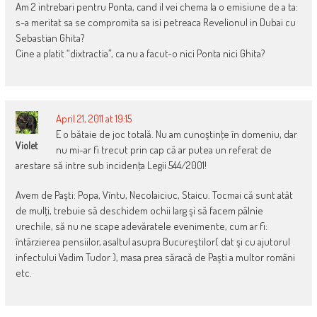
Am 2 intrebari pentru Ponta, cand il vei chema la o emisiune de a ta:
s-a meritat sa se compromita sa isi petreaca Revelionul in Dubai cu
Sebastian Ghita?
Cine a platit “dixtractia”, ca nu a facut-o nici Ponta nici Ghita?
April 21, 2011 at 19:15
E o bătaie de joc totală. Nu am cunoştinţe în domeniu, dar
Violet
nu mi-ar fi trecut prin cap că ar putea un referat de
arestare să intre sub incidenţa Legii 544/2001!
Avem de Paşti: Popa, Vîntu, Necolaiciuc, Staicu. Tocmai că sunt atât
de mulţi, trebuie să deschidem ochii larg şi să facem pâlnie
urechile, să nu ne scape adevăratele evenimente, cum ar fi:
întârzierea pensiilor, asaltul asupra Bucureştilor( dat şi cu ajutorul
infectului Vadim Tudor ), masa prea săracă de Paşti a multor români
etc.