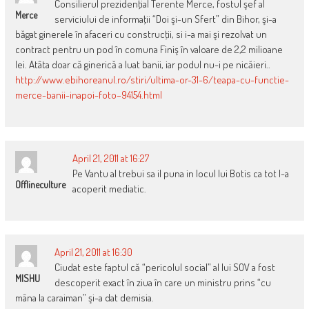
Consilierul prezidenţial Terente Merce, fostul şef al
Merce
serviciului de informaţii “Doi şi-un Sfert” din Bihor, şi-a
băgat ginerele în afaceri cu construcţii, si i-a mai şi rezolvat un
contract pentru un pod în comuna Finiş în valoare de 2,2 milioane
lei. Atâta doar că ginerică a luat banii, iar podul nu-i pe nicăieri..
http://www.ebihoreanul.ro/stiri/ultima-or-31-6/teapa-cu-functie-
merce-banii-inapoi-foto–94154.html
April 21, 2011 at 16:27
Pe Vantu al trebui sa il puna in locul lui Botis ca tot l-a
Offlineculture
acoperit mediatic.
April 21, 2011 at 16:30
Ciudat este faptul că “pericolul social” al lui SOV a fost
MISHU
descoperit exact în ziua în care un ministru prins “cu
mâna la caraiman” şi-a dat demisia.