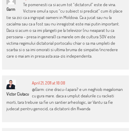
Te pomenesti ca si acum tot “dictatorul” este de vina.
Garm
Victore omul a spus “cu subiect si predicat” cum iti place
tie sa zici ca a ingropat oameni in Moldova. Ca a jucat sau nu la
cacialma sau ca a fost sau nu inregistrat este mai putin important.
Daca si acum o sa imi plangeti pe la televizor (nu neaparat tu ca
persoana – presa in general) ca marele om de cultura SOV este
victima regimului dictatorial portocaliu chiar o sa ma umpleti de
scarba si o sa imi omorati si ultima bruma de simpatie/incredere
care o mai am in presa asta asa-zis independenta.
April 21, 2011 at 18:08
@Garm: cine dracu-l apara? e un neghiob megaloman
Victor Ciutacu
cu gura mare. daca a umplut dealurile cu racketi
morti, tara trebuie sa fie un santier arheologic, iar Vantu sa fie
judecat pentru genocid, ca dictatorii din Rwanda