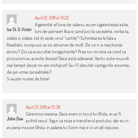
April 21, 2011 at 13:22
A garantat el luna de salariu, acum ii garanteaza astia,
Ica St. O. Victor
luni de parnaie! Asa e cand joci la cacealma, vorba ta,
odata si odata, tot iti vede unul “cartile”! Schimbarea la fata a
Realitatii, incepuse sa se observe de mult. De ce n-a reactionat
atunci? Zici ca ai ascultat inregistrarile? Prea nu-mi vine sa cred ca
procurorii au aceste dovezi! Daca este adevarat, Vantu este muuult
mai tampit decat mi-am inchipuit! Sa-l fi derutat castigurile enorme,
de pe urma cacealmalei?
S-auzim numai de bine!
April 21, 2011 at 13:38
Caterinca maxima. Daca eram in locul lui Ghita, m-ar fi
John Doe
pufnit rasul. Sigur ca miza e transferul postului, dar eu n-
as paria inca pe Ghita, in palaria lui Sorin mai e si un alt iepuras.