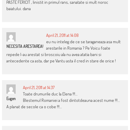
PASTE FERICIT , linistit in primul rans, sanatate si mult noroc
baiatului. dana
April 21, 2011 at 14:08
eu nu inteleg de ce se taraganeaza asa mult
NECESITA ARESTAREA!
arestarile in Romania ? Pe Voicu foate
repede l-au arestat si broscoiu ala nu avea atatia bani si
antecedente ca asta, dar pe Vantu asta il cred in stare de orice !
April 21, 2011 at 14:37
Toate drumurile duc la Elena !!!…
Eugen
Blestemul Romaniei a fost dintotdeauna acest nume !!!…
A planat de secole ca o cobe !!!…