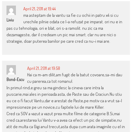
April 21, 2011 at 19:44
ma asteptam de la vantu sa fie cu ochii in patru x4 si cu
Liviu
urechile pilnie odata ce l-a refuzat pe imparat. ori nu e in
pas cu tehnologia, ori e blat, ori s-a ramolit. nu zic ca ma
dezamageste, dar il credeam un pic mai smart. clar nu are nici o
strategie, doar puterea banilor pe care cred ca nu-i mai are.
April 21, 2011 at 19:58
Hai ca m-am dilit,am fugit de la batut covoare,sa-mi dau
Bond-Escu
cu parerea,ca tot romanul.
In primul rind,e greu sa ma gindesc la cineva care intra la
puscarie,mai ales in perioada asta, de Paste sau de Craciun.Nu stiu
eu ce o fi facut Vantu,dar e arestat de Paste,pe motiv ca a vrut sa-l
impresioneze pe un novice,cu faptele lui de mare Killer.
Cred ca SOV a vazut a vazut prea multe filme de categorie B.Si,mai
cred ca,arestarea lui Vantu v-a avea ca efect un pic de simpatie,nu
atit de multa ca Gigi anul trecut,asta dupa cum arata imaginile cu el in