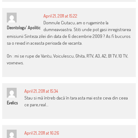
April 21, 2011 at 15:22
Domnule Ciutacu, am o rugaminte la
Deontologu' Apolitic
dumneavoastra. Stiti unde pot gasi inregistrarea
emisiunii Sinteza zilei din data de 6 decembrie 2009 ? As fi bucuros
sa o revad in aceasta perioada de vacanta.
On : mi se rupe de Vantu, Voiculescu, Ghita, RTV, A3, A2, B1 TV, 10 TV,
voxnews.
April 21, 2011 at 15:34
Stau si mă întreb dacă în tara asta mai este ceva din ceea
Evelics
ce pare,real…
April 21, 2011 at 16:26