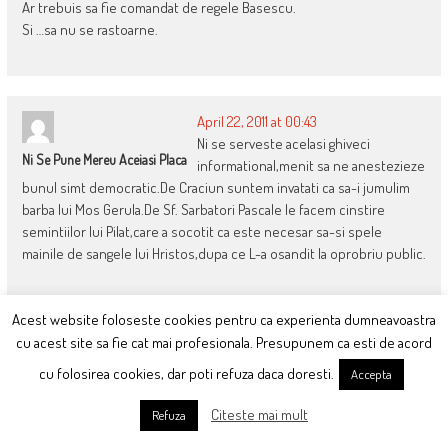
Ar trebuis sa fie comandat de regele Basescu.
Si …sa nu se rastoarne.
April 22, 2011 at 00:43
Ni se serveste acelasi ghiveci
Ni Se Pune Mereu Aceiasi Placa
informational,menit sa ne anestezieze
bunul simt democratic.De Craciun suntem invatati ca sa-i jumulim
barba lui Mos Gerula.De Sf. Sarbatori Pascale le facem cinstire
semintiilor lui Pilat,care a socotit ca este necesar sa-si spele
mainile de sangele lui Hristos,dupa ce L-a osandit la oprobriu public.
Acest website foloseste cookies pentru ca experienta dumneavoastra
cu acest site sa fie cat mai profesionala. Presupunem ca esti de acord
April 22, 2011 at 01:20
Prea multe spectacole deodată,la ce să ne uităm mai
cu folosirea cookies, dar poti refuza daca doresti.
Accepta
Friv
întăi?
Citeste mai mult
Refuza