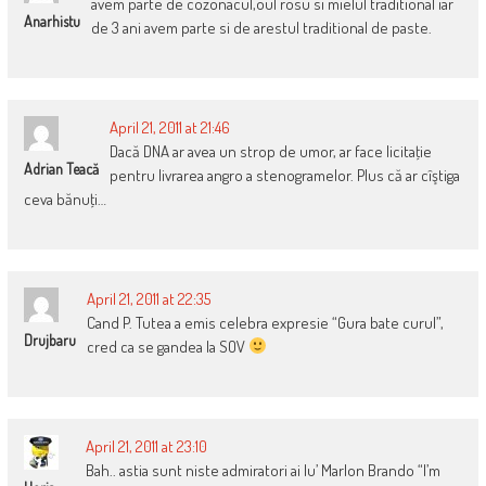
avem parte de cozonacul,oul rosu si mielul traditional iar
Anarhistu
de 3 ani avem parte si de arestul traditional de paste.
April 21, 2011 at 21:46
Dacă DNA ar avea un strop de umor, ar face licitaţie
Adrian Teacă
pentru livrarea angro a stenogramelor. Plus că ar cîştiga
ceva bănuţi…
April 21, 2011 at 22:35
Cand P. Tutea a emis celebra expresie “Gura bate curul”,
Drujbaru
cred ca se gandea la SOV
April 21, 2011 at 23:10
Bah.. astia sunt niste admiratori ai lu’ Marlon Brando “I’m