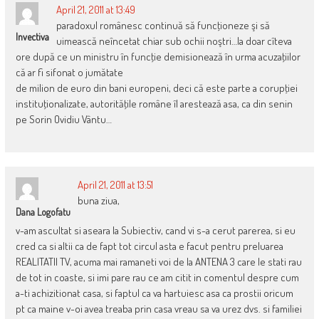
April 21, 2011 at 13:49
paradoxul românesc continuă să funcţioneze şi să
Invectiva
uimească neîncetat chiar sub ochii noştri…la doar cîteva
ore după ce un ministru în funcţie demisionează în urma acuzaţiilor
că ar fi sifonat o jumătate
de milion de euro din bani europeni, deci că este parte a corupţiei
instituţionalizate, autorităţile române îl arestează asa, ca din senin
pe Sorin Ovidiu Vântu…
April 21, 2011 at 13:51
buna ziua,
Dana Logofatu
v-am ascultat si aseara la Subiectiv, cand vi s-a cerut parerea, si eu
cred ca si altii ca de fapt tot circul asta e facut pentru preluarea
REALITATII TV, acuma mai ramaneti voi de la ANTENA 3 care le stati rau
de tot in coaste, si imi pare rau ce am citit in comentul despre cum
a-ti achizitionat casa, si faptul ca va hartuiesc asa ca prostii oricum
pt ca maine v-oi avea treaba prin casa vreau sa va urez dvs. si familiei