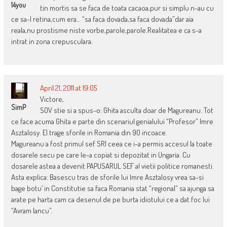
14you
tin mortis sa se faca de toata cacaoa,pur si simplu n-au cu
ce sa-l retina,cum era… “sa faca dovada,sa faca dovada”dar aia
reala,nu prostisme niste vorbe,parole,parole.Realitatea e ca s-a
intrat in zona crepusculara.
April 21, 2011 at 19:05
Victore,
SimP
SOV stie si a spus-o: Ghita asculta doar de Magureanu. Tot
ce face acuma Ghita e parte din scenariul genialului “Profesor” Imre
Asztalosy. El trage sforile in Romania din 90 incoace.
Magureanu a fost primul sef SRI ceea ce i-a permis accesul la toate
dosarele secu pe care le-a copiat si depozitat in Ungaria. Cu
dosarele astea a devenit PAPUSARUL SEF al vietii politice romanesti.
Asta explica: Basescu tras de sforile lui Imre Asztalosy vrea sa-si
bage botu’ in Constitutie sa faca Romania stat “regional” sa ajunga sa
arate pe harta cam ca desenul de pe burta idiotului ce a dat foc lui
“Avram Iancu”.