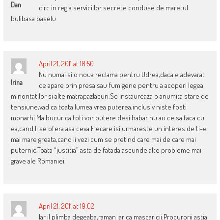
Dan
circ in regia serviciilor secrete conduse de maretul
bulibasa baselu
April 21, 2011 at 18:50
Nu numai si o noua reclama pentru Udrea,daca e adevarat
Irina
ce apare prin presa sau fumigene pentru a acoperi legea
minoritatilor si alte matrapazlacuri.Se instaureaza o anumita stare de
tensiune,vad ca toata lumea vrea puterea,inclusiv niste fosti
monarhi.Ma bucur ca toti vor putere desi habar nu au ce sa faca cu
ea,cand li se ofera asa ceva.Fiecare isi urmareste un interes de ti-e
mai mare greata,cand ii vezi cum se pretind care mai de care mai
puternic.Toata “justitia” asta de fatada ascunde alte probleme mai
grave ale Romaniei.
April 21, 2011 at 19:02
Iar il plimba degeaba,raman iar ca mascaricii.Procurorii astia