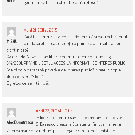
Horia
gonna make him an offer he can’t refuse.”
April 21, 2011 at 23:15
Dacă fac cerere la Parchetul General că vreau rechizitoriul
MISHU
din dosarul “Flota”, credeţi că primesc un “mail” sau un
glonţ în cap?
Că deja HotNews a stabilit precedentul, deci, conform Legii
544/2001, PRIVIND LIBERUL ACCES LA INFORMAŢII DE INTERES PUBLIC
(de când o persoană privată e de interes public?) vreau o copie
după dosarul “Flota”…
E greţos ce se întâmplă.
April 22, 2011 at 00:07
In libertate pentru santaj. De amenintare nici vorba.
Alex.dumitrascu
Si Basescu pleaca la Constanta, fiindca maine , in
vinerea mare ca la nebuni pleaca regele Ferdinand in misiune.