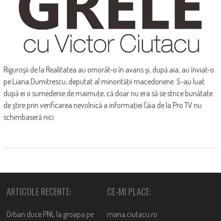
Riguroşii de la Realitatea au omorât-o în avans şi, după aia, au înviat-o
pe Liana Dumitrescu, deputat al minorităţii macedonene. S-au luat
după ei o sumedenie de maimuţe, că doar nu era să se strice bunătate
de ştire prin verificarea nevolnică a informaţiei (ăia de la Pro TV nu
schimbaseră nici
ARTICOLE RECENTE:
CE-MI PLACE:
Orban duce PNL la groapa pe
mana.ciutacu.ro