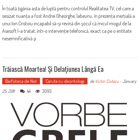
În toată ţigănia asta de luptă pentru controlul Realitatea TV, cel care a
sesizat nuanţa a fost Andrei Gheorghe, labeunu, în prezenţa inerţială a
unui Ion Cristoiu incapabil să-şi revină din şocul că micul mogul de la
Asesoft l-a tratat, într-o intervenţie telefonică, exact ca pe o entitate
nesemnificativă şi
Trăiască Moartea! Şi Delaţiunea Lângă Ea
Barfoteca de Net
Caruta cu deontologi
de
Victor Ciutacu
-
January
44
3093
25, 2011