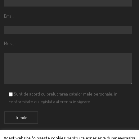
Email:
Mesaj:
Sunt de acord cu prelucrarea datelor mele personale, in
conformitate cu legislatia aferenta in vigoare
Acest website foloseste cookies pentru ca experienta dumneavoastra