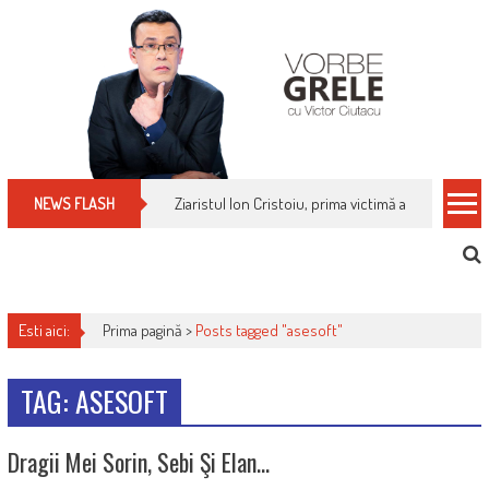
Skip
to
content
Ziaristul Ion Cristoiu, prima victimă a noi cenzuri 
NEWS FLASH
Esti aici:
Prima pagină >
Posts tagged "asesoft"
TAG: ASESOFT
Dragii Mei Sorin, Sebi Şi Elan…