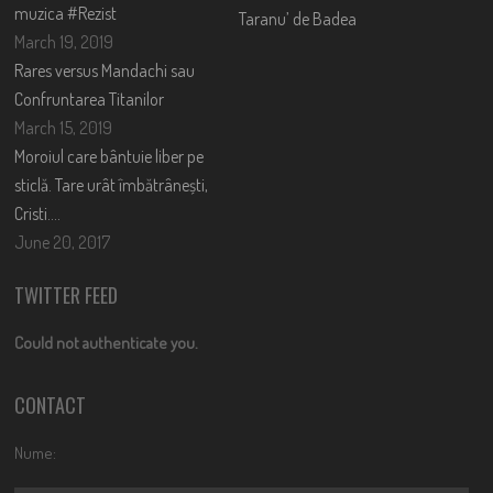
muzica #Rezist
Taranu’ de Badea
March 19, 2019
Rares versus Mandachi sau
Confruntarea Titanilor
March 15, 2019
Moroiul care bântuie liber pe
sticlă. Tare urât îmbătrânești,
Cristi….
June 20, 2017
TWITTER FEED
Could not authenticate you.
CONTACT
Nume: