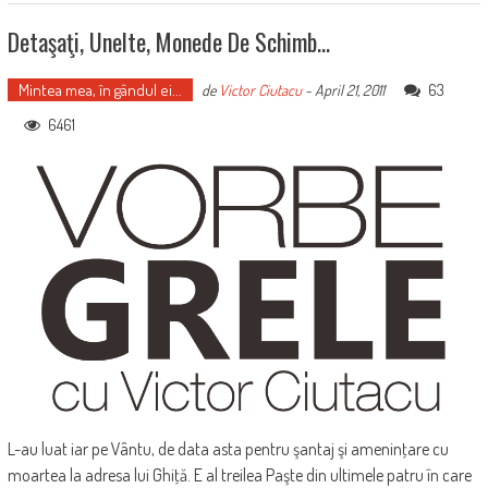
Detaşaţi, Unelte, Monede De Schimb…
Mintea mea, în gândul ei...
63
de
Victor Ciutacu
-
April 21, 2011
6461
L-au luat iar pe Vântu, de data asta pentru şantaj şi ameninţare cu
moartea la adresa lui Ghiţă. E al treilea Paşte din ultimele patru în care