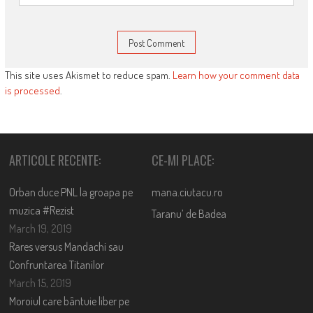
This site uses Akismet to reduce spam.
Learn how your comment data
is processed
.
ARTICOLE RECENTE:
CE-MI PLACE:
Orban duce PNL la groapa pe
mana.ciutacu.ro
muzica #Rezist
Taranu’ de Badea
March 19, 2019
Rares versus Mandachi sau
Confruntarea Titanilor
March 15, 2019
Moroiul care bântuie liber pe