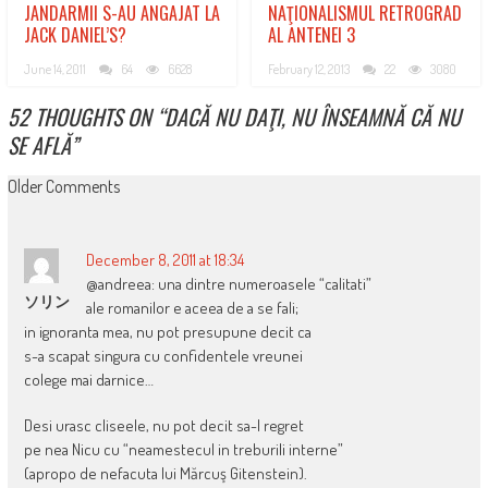
JANDARMII S-AU ANGAJAT LA
NAŢIONALISMUL RETROGRAD
JACK DANIEL’S?
AL ANTENEI 3
June 14, 2011
64
6628
February 12, 2013
22
3080
52 THOUGHTS ON “
DACĂ NU DAŢI, NU ÎNSEAMNĂ CĂ NU
SE AFLĂ
”
COMMENT
Older Comments
NAVIGATION
December 8, 2011 at 18:34
@andreea: una dintre numeroasele “calitati”
ソリン
ale romanilor e aceea de a se fali;
in ignoranta mea, nu pot presupune decit ca
s-a scapat singura cu confidentele vreunei
colege mai darnice…
Desi urasc cliseele, nu pot decit sa-l regret
pe nea Nicu cu “neamestecul in treburili interne”
(apropo de nefacuta lui Mărcuş Gitenstein).