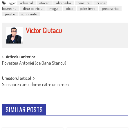
Tagged
adevarul
afaceri
alex nedea
cenzura
cristian
boureanu
dinu patriciu
moguli
obae
peter imre
presa scrisa
prostie
sorin vintu
Victor Ciutacu
POST
Articolul anterior
Povestea Antoniei (de Oana Stancu)
NAVIGATION
Urmatorul articol
Scrisoarea unui domn către un nimeni
SIMILAR POSTS