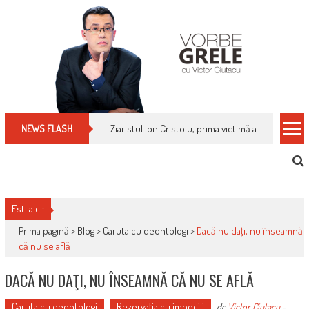
Skip
to
content
Ziaristul Ion Cristoiu, prima victimă a noi cenzuri 
NEWS FLASH
Esti aici:
Prima pagină >
Blog
>
Caruta cu deontologi
>
Dacă nu daţi, nu înseamnă
că nu se află
DACĂ NU DAŢI, NU ÎNSEAMNĂ CĂ NU SE AFLĂ
Caruta cu deontologi
Rezervaţia cu imbecili
de
Victor Ciutacu
-