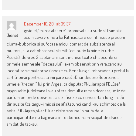
December 10, 2011 at 09:37
@violet,”marea afacere” promovata su surle si trambite
Jeanot
acum ceva vreme a lui Patriciu,care se intinsese precum
ciuma-bubonica si sufocase micul comert de subzistenta al
multora ,si-a dat obstescul sfarsit (cel putin la mine in urbe-
Pitesti). de vreo 2 saptamani sunt inchise toate chisocurile si
primele semne ale “decesului” le-am observat prin vara,cand au
incetat sa se mai aprovizioneze cu Kent lung si tot scadeau pretul la
carti(numai pentru asta imi pare rau)..:D. iar despre Boureanu…
urmele “trecerii” lui prin Arges ,ca deputat PNL ,iar apoi PDL(sef
organizatie judeteana) s-au sters demult;a ramas doar asa,un iz de
parfum pe unde obisnuia sa se afiseze cu consoarta-i longilina.Si
din auzite (ca targu’-i mic si se afla),atunci cand l-au schimbat de la
sefia PDL-Arges,si-ar fi luat niste scaune in mufa de la
participanti(dar nu bag mana in foc);oricum,am scapat de dracu si
am dat de tac-su!