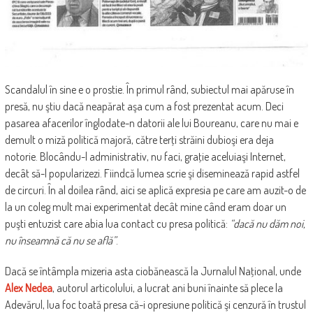
Scandalul în sine e o prostie. În primul rând, subiectul mai apăruse în
presă, nu ştiu dacă neapărat aşa cum a fost prezentat acum. Deci
pasarea afacerilor înglodate-n datorii ale lui Boureanu, care nu mai e
demult o miză politică majoră, către terţi străini dubioşi era deja
notorie. Blocându-l administrativ, nu faci, graţie aceluiaşi Internet,
decât să-l popularizezi. Fiindcă lumea scrie şi diseminează rapid astfel
de circuri. În al doilea rând, aici se aplică expresia pe care am auzit-o de
la un coleg mult mai experimentat decât mine când eram doar un
puşti entuzist care abia lua contact cu presa politică:
“dacă nu dăm noi,
nu înseamnă că nu se află”
.
Dacă se întâmpla mizeria asta ciobănească la Jurnalul Naţional, unde
Alex Nedea
, autorul articolului, a lucrat ani buni înainte să plece la
Adevărul, lua foc toată presa că-i opresiune politică şi cenzură în trustul