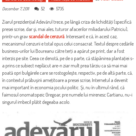
52
5735
December 7, 2011
Ziarul prezidenţial Adevărul trece, pe lângă criza de lichidităţi (specifică
presei scrise, dar şi, mai ales, tuturor afacerilor miliadarului Patriciu),
printr-un grav
scandal de cenzură
. Interesant e că, în acest caz,
mecanismul cenzurii e total opus celui consacrat. Textul despre cedările
business-urilor lui Boureanu către terţi a apărut pe print, dar a fost
interzis pe site. Ceea ce denotă, pe de o parte, că stăpânirea plantaţiei s-
a prins ce subiect neplăcut are-n ziar mult prea târziu ca să mai mai
poată opri bulgărele care se rostogoleşte, respectiv, pe de altă parte, că,
în contextul prăbuşirii ameţitoare a presei scrise, Internetul a devenit
mai important în economia jocului politic. Şi, nu în ultimul rând, că
faimosul onomatopeic Gregoar, pre numele lui mirenesc Cartianu, nu-i
singurul imbecil plătit degeaba acolo.