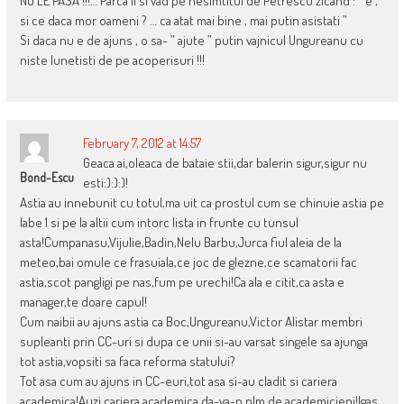
NU LE PASA !!!… Parca il si vad pe nesimtitul de Petrescu zicand : ” e ,
si ce daca mor oameni ? … ca atat mai bine , mai putin asistati ”
Si daca nu e de ajuns , o sa- ” ajute ” putin vajnicul Ungureanu cu
niste lunetisti de pe acoperisuri !!!
February 7, 2012 at 14:57
Geaca ai,oleaca de bataie stii,dar balerin sigur,sigur nu
Bond-Escu
esti:):):)!
Astia au innebunit cu totul,ma uit ca prostul cum se chinuie astia pe
labe 1 si pe la altii cum intorc lista in frunte cu tunsul
asta!Cumpanasu,Vijulie,Badin,Nelu Barbu,Jurca fiul aleia de la
meteo,bai omule ce frasuiala,ce joc de glezne,ce scamatorii fac
astia,scot pangligi pe nas,fum pe urechi!Ca ala e citit,ca asta e
manager,te doare capul!
Cum naibii au ajuns astia ca Boc,Ungureanu,Victor Alistar membri
supleanti prin CC-uri si dupa ce unii si-au varsat singele sa ajunga
tot astia,vopsiti sa faca reforma statului?
Tot asa cum au ajuns in CC-euri,tot asa si-au cladit si cariera
academica!Auzi,cariera academica,da-va-n plm de academicieni!Igas