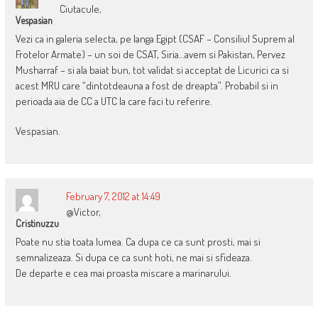
Ciutacule,
Vespasian
Vezi ca in galeria selecta, pe langa Egipt (CSAF – Consiliul Suprem al
Frotelor Armate) – un soi de CSAT, Siria…avem si Pakistan, Pervez
Musharraf – si ala baiat bun, tot validat si acceptat de Licurici ca si
acest MRU care “dintotdeauna a fost de dreapta”. Probabil si in
perioada aia de CC a UTC la care faci tu referire.
Vespasian.
February 7, 2012 at 14:49
@Victor,
Cristinuzzu
Poate nu stia toata lumea. Ca dupa ce ca sunt prosti, mai si
semnalizeaza. Si dupa ce ca sunt hoti, ne mai si sfideaza.
De departe e cea mai proasta miscare a marinarului.