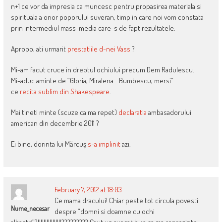
n+1 ce vor da impresia ca muncesc pentru propasirea materiala si
spirituala a onor poporului suveran, timp in care noi vom constata
prin intermediul mass-media care-s de fapt rezultatele.
Apropo, ati urmarit
prestatiile d-nei Vass
?
Mi-am facut cruce in dreptul ochiului precum Dem Radulescu.
Mi-aduc aminte de “Gloria, Miralena… Bumbescu, mersi”
ce
recita sublim din Shakespeare
.
Mai tineti minte (scuze ca ma repet)
declaratia
ambasadorului
american din decembrie 2011 ?
Ei bine, dorinta lui Mărcuş
s-a implinit
azi.
February 7, 2012 at 18:03
Ce mama dracului! Chiar peste tot circula povesti
Nume_necesar
despre “domni si doamne cu ochi