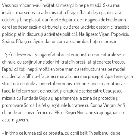
Vass nici măcar n-au învăţat să meargă bine pe stradă. S-au mai
întâlnit mai serios cu administraţia Drăgoi (băiat deştept, din tată
celebru şi bine plasat, dar foarte departe de imaginea de Friedmann
care i se desenează-n cărbune) şi cu Berca (activist destoinic, traseisit
politic plat în discurs şi activitate politică). Mai lipsesc Vişan, Popoviciu.
Spânu, EBa şi cu Syda, dar oricum au schimbat hoţii cu proştii.
– Şeful desemnat şi îngâmfat al acestei adunături caricaturale se tot
chinuie, cu sprijinul uneltelor infiltrate în presă, să-şi coafeze trecutul.
Faptul că toţi inepţii molfăie vorbe mari cu restructurarea pe model
occidental a SIE nu-l face nici mai alb, nici mai priceput. Apartenenţa la
structura centrală a tineretul comunist rămâne, orice scamatorii ar
face, la fel cum sunt de neuitat şi efuziunile scrise către Ceauşescu,
mizeria cu Fundaţia Gojdu şi apartenenţa la zona de protecţie şi
promovare Soros. La fel şi legăturile lucrative cu Corina Vinţan. Ar fi
chiar de un cinism feroce ca PR-ul Roşiei Montane să ajungă, iar, cu
acte-n guvern.
– În timp ce lumea stă ca proasta, cu ochii beliţi în galbenul de pe