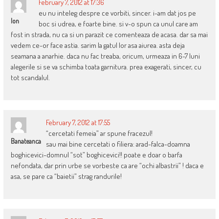
February 7, 2012 at 17:36
eu nu inteleg despre ce vorbiti, sincer. i-am dat jos pe
Ion
boc si udrea, e foarte bine. si v-o spun ca unul care am
fost in strada, nu ca si un parazit ce comenteaza de acasa. dar sa mai
vedem ce-or face astia. sarim la gatul lor asa aiurea. asta deja
seamana a anarhie. daca nu fac treaba, oricum, urmeaza in 6-7 luni
alegerile si se va schimba toata garnitura. prea exagerati, sincer, cu
tot scandalul.
February 7, 2012 at 17:55
“cercetati femeia” ar spune fracezul!
Banateanca
sau mai bine cercetati o filiera: arad-falca-doamna
boghicevici-domnul “sot” boghicevici!! poate e doar o barfa
nefondata, dar prin urbe se vorbeste ca are “ochi albastrii” ! daca e
asa, se pare ca “baietii” strag randurile!