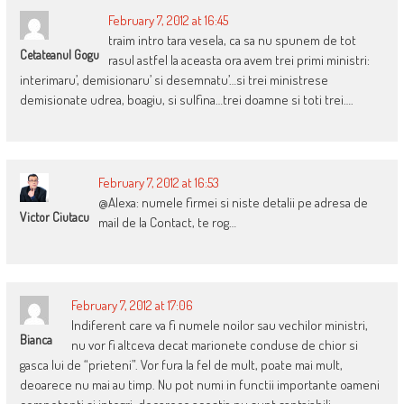
February 7, 2012 at 16:45
traim intro tara vesela, ca sa nu spunem de tot
Cetateanul Gogu
rasul astfel la aceasta ora avem trei primi ministri:
interimaru’, demisionaru’ si desemnatu’…si trei ministrese
demisionate udrea, boagiu, si sulfina…trei doamne si toti trei….
February 7, 2012 at 16:53
@Alexa: numele firmei si niste detalii pe adresa de
Victor Ciutacu
mail de la Contact, te rog…
February 7, 2012 at 17:06
Indiferent care va fi numele noilor sau vechilor ministri,
Bianca
nu vor fi altceva decat marionete conduse de chior si
gasca lui de “prieteni”. Vor fura la fel de mult, poate mai mult,
deoarece nu mai au timp. Nu pot numi in functii importante oameni