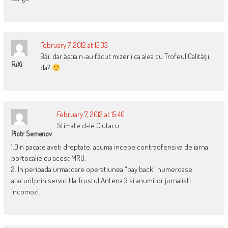
February 7, 2012 at 15:33
Băi, dar ăștia n-au făcut mizerii ca alea cu Trofeul Calității,
FuXi
da?
February 7, 2012 at 15:40
Stimate d-le Ciutacu
Piotr Semenov
1.Din pacate aveti dreptate, acuma incepe contraofensiva de iarna
portocalie cu acest MRU.
2. In perioada urmatoare operatiunea “pay back” numeroase
atacuri(prin servici) la Trustul Antena 3 si anumitor jurnalisti
incomozi.