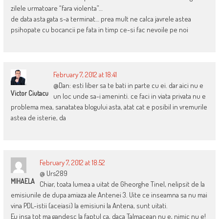
zilele urmatoare “fara violenta”…
de data asta gata s-a terminat… prea mult ne calca javrele astea
psihopate cu bocancii pe fata in timp ce-si fac nevoile pe noi
February 7, 2012 at 18:41
@Dan: esti liber sa te bati in parte cu ei. dar aici nu e
Victor Ciutacu
un loc unde sa-i ameninti. ce faci in viata privata nu e
problema mea, sanatatea blogului asta, atat cat e posibil in vremurile
astea de isterie, da
February 7, 2012 at 18:52
@ Urs289
MIHAELA
Chiar, toata lumea a uitat de Gheorghe Tinel, nelipsit de la
emisiunile de dupa amiaza ale Antenei 3. Uite ce inseamna sa nu mai
vina PDL-istii (aceiasi) la emisiuni la Antena, sunt uitati.
Eu insa tot ma gandesc la faptul ca, daca Talmacean nu e, nimic nu e!