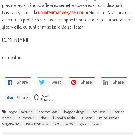
plasme, aşteptând să afle vreo semeţie, Kovesi execută îndicaţia lui
Băsescu şi-i mai dă
un interimat de şase luni
lui Morar la DNA. Dacă nici
asta nu-i o probă că ţara asta e stăpânită prin teroare, cu procuratura
şi serviciile, eu sunt prim solist la Balşoi Teatr.
COMENTARII
comentarii
Share
Tweet
Share
Share
0
Total
Share
Shares
Tagged
activist
andreea vass
bogdan dragoi
ceausescu
corina
vintan
cutremur
eba
fundatia gojdu
guvern
mihai razvan
ungureanu
rosia montana
sie
soros
syda
utc