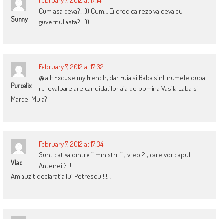
February 7, 2012 at 17:14
Cum asa ceva?! :)) Cum… Ei cred ca rezolva ceva cu
Sunny
guvernul asta?! :))
February 7, 2012 at 17:32
@ all: Excuse my French, dar Fuia si Baba sint numele dupa
Purcelix
re-evaluare are candidatilor aia de pomina Vasila Laba si
Marcel Muia?
February 7, 2012 at 17:34
Sunt cativa dintre ” ministrii ” , vreo 2 , care vor capul
Vlad
Antenei 3 !!!
Am auzit declaratia lui Petrescu !!!…