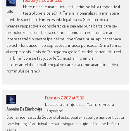
February 7, 2012 at 15:22
Ehee,neica…e mare lucru sa fii prim-solist la respectivul
Leto
teatru(opera,balet)..:)…Tinereii nominalizati la ministere
sunt de sacrificiu…E interesanta legatura cu Soros(cred ca la
vremea respectiva a considerat ca e cea mai buna barca care sa-l
propulseze mai sus)…Faza cu tinerii comunisti nu cred ca mai
intereseaza(din pacate)pe cei mai tineri(care nu au apucat sa vada
cu ochii lor,clar,cum se supravetuia in acea perioada)…Si ma tem ca
ai dreptate vis-a-vis de “retragerea greilor”(ca deh,batranii stiu cel
mai bine “cum se fac jocurile”)…mda,traim vremuri
interesante(da’cu multe negative care lasa urme adanci in pielea
romanului de rand).
February 7, 2012 at 15:32
De aseară am înțeles că Marinarul vrea la
Anonim De Dâmbovița
Târgoviște!
Sper sincer să cadă Securistul ăsta…poate-n coaliție mai sunt câțiva
care înțeleg că anticipatele sunt singura soluție…altfel…se lasă cu
sânge!