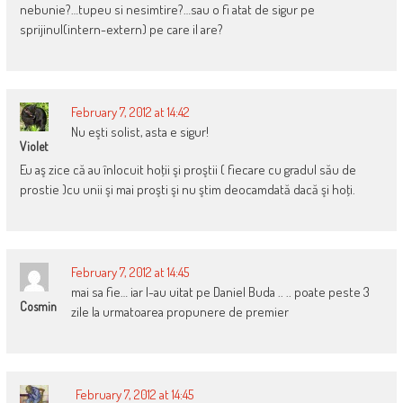
nebunie?…tupeu si nesimtire?…sau o fi atat de sigur pe
sprijinul(intern-extern) pe care il are?
February 7, 2012 at 14:42
Nu eşti solist, asta e sigur!
Violet
Eu aş zice că au înlocuit hoţii şi proştii ( fiecare cu gradul său de
prostie )cu unii şi mai proşti şi nu ştim deocamdată dacă şi hoţi.
February 7, 2012 at 14:45
mai sa fie… iar l-au uitat pe Daniel Buda .. .. poate peste 3
Cosmin
zile la urmatoarea propunere de premier
February 7, 2012 at 14:45