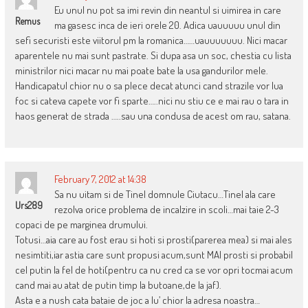
Eu unul nu pot sa imi revin din neantul si uimirea in care
Remus
ma gasesc inca de ieri orele 20. Adica uauuuuu unul din
sefi securisti este viitorul pm la romanica……uauuuuuuu. Nici macar
aparentele nu mai sunt pastrate. Si dupa asa un soc, chestia cu lista
ministrilor nici macar nu mai poate bate la usa gandurilor mele.
Handicapatul chior nu o sa plece decat atunci cand strazile vor lua
foc si cateva capete vor fi sparte…..nici nu stiu ce e mai rau o tara in
haos generat de strada …..sau una condusa de acest om rau, satana.
February 7, 2012 at 14:38
Sa nu uitam si de Tinel domnule Ciutacu…Tinel ala care
Urs289
rezolva orice problema de incalzire in scoli…mai taie 2-3
copaci de pe marginea drumului.
Totusi…aia care au fost erau si hoti si prosti(parerea mea) si mai ales
nesimtiti,iar astia care sunt propusi acum,sunt MAI prosti si probabil
cel putin la fel de hoti(pentru ca nu cred ca se vor opri tocmai acum
cand mai au atat de putin timp la butoane,de la jaf).
Asta e a nush cata bataie de joc a lu’ chior la adresa noastra…