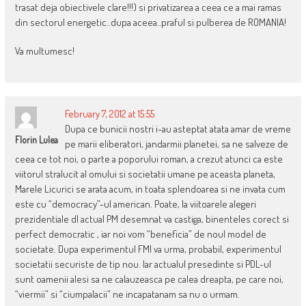
trasat deja obiectivele clare!!!) si privatizarea a ceea ce a mai ramas
din sectorul energetic..dupa aceea..praful si pulberea de ROMANIA!
Va multumesc!
February 7, 2012 at 15:55
Dupa ce bunicii nostri i-au asteptat atata amar de vreme
Florin Lulea
pe marii eliberatori, jandarmii planetei, sa ne salveze de
ceea ce tot noi, o parte a poporului roman, a crezut atunci ca este
viitorul stralucit al omului si societatii umane pe aceasta planeta,
Marele Licurici se arata acum, in toata splendoarea si ne invata cum
este cu “democracy”-ul american. Poate, la viitoarele alegeri
prezidentiale dl actual PM desemnat va castiga, binenteles corect si
perfect democratic , iar noi vom “beneficia” de noul model de
societate. Dupa experimentul FMI va urma, probabil, experimentul
societatii securiste de tip nou. Iar actualul presedinte si PDL-ul
sunt oamenii alesi sa ne calauzeasca pe calea dreapta, pe care noi,
“viermii” si “ciumpalacii” ne incapatanam sa nu o urmam.