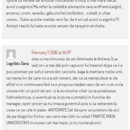
spuna ca minele de la Rosia Montana au o miza si mai mare decat
aurul si argintul.Ma refer la celelalte elemente rare:wolframul,argint,
arseniu, crom, vanadiu, galiu,nichel,molibden, , cobalt si chiar
uraniu…Toate aceste metale rare fac de 4 ori cat aurul si argintul !!!
Astept reactii la toate aceste vanzari de tara,prin anchete.
February 7, 2012 at 16:07
stau si ma minunez de azi dimineata la Antena 3,sa
Logofatu Dana
vad ce i-a mai dat prin capusor lui traianel dupa ce l-a
pus premier pe seful serviciilor secrete, baga la inaintare niste unii,
vai mama lor de care nu a auzit nimeni, dar ca sa manipuleze ei de
altfel si in continuare.Vad ca e propusa madam vass de wc cum scria
cineva intr-un post de ieri, si la economie chiar ca sa privatizeze
hidroelectrica, si eventual sa isi puna cumnatul in functie de
manager, sper sincer sa nu treaca guvernul asta si sa ramanem la
ceea ce se urla in piata- ANTICIPATE.Cat despre voi prieteni de aici
de pe blogul lui Victor, sau care mai cititi nu uitati 1 MARTIE PIATA
UNIVERSITATII in numar cat mai mare, si nu numai atunci.