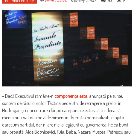
Polemici Politice
93
6111
de
Victor Ciutacu
-
February 7, 2012
– Dacă Executivul rămâne-n
componenţa asta
, anunţată pe surse,
suntem de râsul curcilor. Tactica pedelistă, de retragere a greilor în
Modrogan şi concentrarea lor pe campania electorală, în ideea că
media nu-i va toca pe alde nimeni în drum ăia nominalizaţi, o ajuta
oarecum partidul, dar n-are nici o legătură cu guvernarea, fie ea bună
sau proastă. Alde Boghicevici, Fuia, Baba, Nazare, Mustea, Petrescu sau