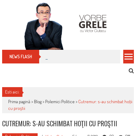
Skip
to
content
Cum îți schimbi, rapid, gratuit și eficient, furniz
NEWS FLASH
Esti aici:
Prima pagină >
Blog
>
Polemici Politice
>
Cutremur: s-au schimbat hoţii
cu proştii
CUTREMUR: S-AU SCHIMBAT HOŢII CU PROŞTII