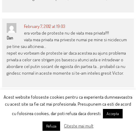
February 7, 2012 at 19:03
era vorba de proteste nu de viata mea privata!!!!
Dan
viata mea privata ma priveste numai pe mine si nicidecum
pe tine sau altcineva…
repet eu vorbeam de proteste iar daca acestea au ajuns problema
privata a celor care strigam jos basescu atunci asta e intradevar o
abordare cel putin socant de egoista din partea ta… probabil ca nu
gindesc normal in aceste momente si te-am inteles gresit Victor.
Acest website foloseste cookies pentru ca experienta dumneavoastra
February 7, 2012 at 19:09
cu acest site sa fie cat mai profesionala. Presupunem ca esti de acord
1) legat de Petrescu: am avut electricieni in guvern, de ce
Danp
cu folosirea cookies, dar poti refuza daca doresti.
Accepta
nu am avea si mecanici?
2) legat de Rosia Montana: MRU a cerut UDMR sa-si schimbe
Citeste mai mult
Refuza
ministrii. O avea legatura cu faptul ca Borbely nu dadea avizul de
mediu pt Rosia Montana? Ca UNPR-ului nu a cerut schimbarea lui