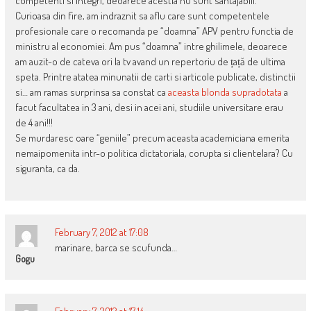
competenti si integri, deoarece acestia nu sunt santajabili.
Curioasa din fire, am indraznit sa aflu care sunt competentele
profesionale care o recomanda pe “doamna” APV pentru functia de
ministru al economiei. Am pus “doamna” intre ghilimele, deoarece
am auzit-o de cateva ori la tv avand un repertoriu de țață de ultima
speta. Printre atatea minunatii de carti si articole publicate, distinctii
si… am ramas surprinsa sa constat ca
aceasta blonda supradotata
a
facut facultatea in 3 ani, desi in acei ani, studiile universitare erau
de 4 ani!!!
Se murdaresc oare “geniile” precum aceasta academiciana emerita
nemaipomenita intr-o politica dictatoriala, corupta si clientelara? Cu
siguranta, ca da.
February 7, 2012 at 17:08
marinare, barca se scufunda…
Gogu