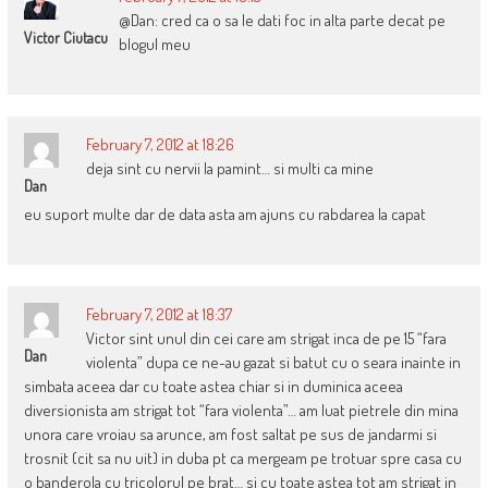
@Dan: cred ca o sa le dati foc in alta parte decat pe
Victor Ciutacu
blogul meu
February 7, 2012 at 18:26
deja sint cu nervii la pamint… si multi ca mine
Dan
eu suport multe dar de data asta am ajuns cu rabdarea la capat
February 7, 2012 at 18:37
Victor sint unul din cei care am strigat inca de pe 15 “fara
Dan
violenta” dupa ce ne-au gazat si batut cu o seara inainte in
simbata aceea dar cu toate astea chiar si in duminica aceea
diversionista am strigat tot “fara violenta”… am luat pietrele din mina
unora care vroiau sa arunce, am fost saltat pe sus de jandarmi si
trosnit (cit sa nu uit) in duba pt ca mergeam pe trotuar spre casa cu
o banderola cu tricolorul pe brat… si cu toate astea tot am strigat in