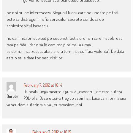
gurvernul securist al psihopatului basescu…
pe noi nu ne intereseaza. Singurul lucru care ne uneste pe toti
este sa distrugem mafia serviciilor secrete condusa de
schizofrenicul basescu
nu dam nici un scuipat pe securistii astia ordinari care macelaresc
tara pe fata… dar o sa le dam foc pina mai la urma.
sa se mai incalzeasca afara si s-a terminat cu “fara violenta”. De data
asta o sa le dam foc securistilor
February 7, 2012 at 18:14
Da,boala lunga moarte sigura,la ,,cancerul,,de care sufera
Dorubr
PDL-ul si Base ei,,si-o trag cu aspirina,,. Lasa ca in primavara
va scurtam suferinta si va ,,eutanasiem,,noi.
February 7, 2012 at 18:15