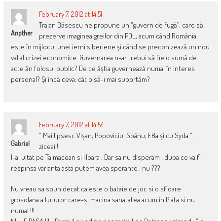
February 7, 2012 at 14:51
Traian Băsescu ne propune un “guvern de fugă”, care să
Anpther
prezerve imaginea greilor din PDL, acum când România
este în mijlocul unei ierni siberiene şi când se preconizează un nou
val al crizei economice. Guvernarea n-ar trebui să fie o sumă de
acte ăn folosul public? De ce ăştia guvernează numai în interes
personal? Şi încă ceva: cât o să-i mai suportăm?
February 7, 2012 at 14:54
” Mai lipsesc Vişan, Popoviciu. Spânu, EBa şi cu Syda ” …
Gabriel
ziceai !
I-ai uitat pe Talmacean si Hoara . Dar sa nu disperam : dupa ce va fi
respinsa varianta asta putem avea sperante , nu ???
Nu vreau sa spun decat ca este o bataie de joc si o sfidare
grosolana a tuturor care-si macina sanatatea acum in Piata si nu
numai !!!