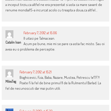
a inceput tirziu,ca altfel ne era prezentat si asta ca mare savant de
renume mondial!S-a incurcat acolo cu treapta a doua,ca altfel…
February 7, 2012 at 15:06
Il uitasi pe Talmacean.
Catalin Ioan
Acum pe bune, mie mi se pare ca astia fac misto. Sau oi
avea eu o problema de perceptie.
February 7, 2012 at 15:21
Boghicevici, Fuia, Baba, Nazare, Mustea, Petrescu WTF?!
MilesTeg
Poate fi la fel de bine primul 11 de la Rulmentul Barlad. La
fel de necunoscuti dar mai putin utili.