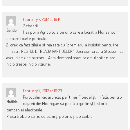
February 7, 2012 at 16:14
2 chestii:
Sandu
1. sa pui la Agricultura pe unu care a lucrat la Monsanto mi
se pare foarte periculos
2. cred ca faza zilei e stirea asta cu “premierul a insistat pentu trei
ministri, RESTUL E TREABA PARTIDELOR”. Deci cumva ca la Steaua – sa
asculti ce zice patronul. Asta demonstreaza ca omul chiar n-are
nicio treaba, nicio viziune.
February 7, 2012 at 16:23
Portocaliii i-au aruncat pe “tinerii” pedelişti în faţă, pentru
Matilda
ca greii din Modrogan să poată trage liniştiţi sforile
campaniei electorale.
Presa trebuie să fie cu ochii şi pe unii, şi pe ceilalţi !