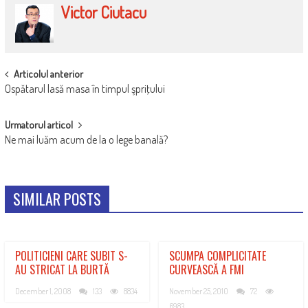
Victor Ciutacu
POST
Articolul anterior
Ospătarul lasă masa în timpul şpriţului
NAVIGATION
Urmatorul articol
Ne mai luăm acum de la o lege banală?
SIMILAR POSTS
POLITICIENI CARE SUBIT S-
SCUMPA COMPLICITATE
AU STRICAT LA BURTĂ
CURVEASCĂ A FMI
December 1, 2008
133
8834
November 25, 2010
72
6983