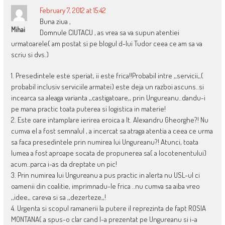
February 7, 2012 at 15:42
Buna ziua ,
Mihai
Domnule CIUTACU , as vrea sa va supun atentiei
urmatoarele( am postat si pe blogul d-lui Tudor ceea ce am sa va
scriu si dvs.)
1. Presedintele este speriat, ii este frica!!Probabil intre ,,servicii,,(
probabil inclusiv serviciile armatei) este deja un razboi ascuns..si
incearca sa aleaga varianta ,,castigatoare,, prin Ungureanu..dandu-i
pe mana practic toata puterea si logistica in materie!
2. Este oare intamplare ierirea eroica a lt. Alexandru Gheorghe?! Nu
cumva el a fost semnalul , a incercat sa atraga atentia a ceea ce urma
sa faca presedintele prin numirea lui Ungureanu?! Atunci, toata
lumea a fost aproape socata de propunerea sa( a locotenentului)
acum..parca i-as da dreptate un pic!
3. Prin numirea lui Ungureanu a pus practic in alerta nu USL-ul ci
oamenii din coalitie, imprimnadu-le frica ..nu cumva sa aiba vreo
,,idee,, careva si sa ,,dezerteze,,!
4. Urgenta si scopul ramanerii la putere il reprezinta de fapt ROSIA
MONTANA( a spus-o clar cand l-a prezentat pe Ungureanu si i-a