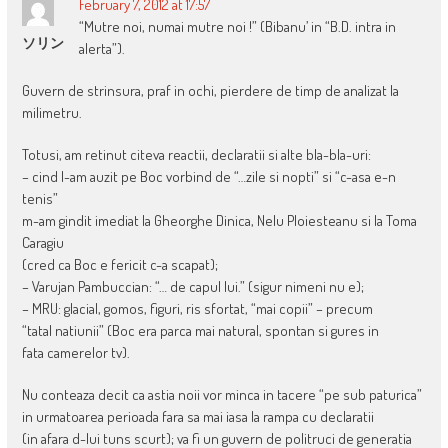
February 7, 2012 at 17:57
“Mutre noi, numai mutre noi !” (Bibanu’ in “B.D. intra in
ソリン
alerta”).
Guvern de strinsura, praf in ochi, pierdere de timp de analizat la
milimetru.
Totusi, am retinut citeva reactii, declaratii si alte bla-bla-uri:
– cind l-am auzit pe Boc vorbind de “…zile si nopti” si “c-asa e-n
tenis”
m-am gindit imediat la Gheorghe Dinica, Nelu Ploiesteanu si la Toma
Caragiu
(cred ca Boc e fericit c-a scapat);
– Varujan Pambuccian: “… de capul lui.” (sigur nimeni nu e);
– MRU: glacial, gomos, figuri, ris sfortat, “mai copii” – precum
“tatal natiunii” (Boc era parca mai natural, spontan si gures in
fata camerelor tv).
Nu conteaza decit ca astia noii vor minca in tacere “pe sub paturica”
in urmatoarea perioada fara sa mai iasa la rampa cu declaratii
(in afara d-lui tuns scurt); va fi un guvern de politruci de generatia