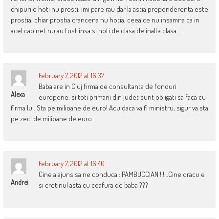
chipurile hoti nu prosti. imi pare rau dar la astia preponderenta este
prostia, chiar prostia crancena nu hotia, ceea ce nu insamna ca in
acel cabinet nu au fost insa si hoti de clasa de inalta clasa….
February 7, 2012 at 16:37
Baba are in Cluj firma de consultanta de fonduri
Alexa
europene, si toti primarii din judet sunt obligati sa faca cu
firma lui. Sta pe milioane de euro! Acu daca va fi ministru, sigur va sta
pe zeci de milioane de euro.
February 7, 2012 at 16:40
Cine a ajuns sa ne conduca : PAMBUCCIAN !!!…Cine dracu e
Andrei
si cretinul asta cu coafura de baba ???