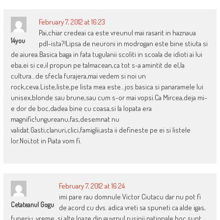
February 7, 2012 at 16:23
Pai,chiar credeai ca este vreunul mai rasarit in haznaua
14you
pdl-ista?!Lipsa de neuroni in modrogan este bine stiuta si
de aiurea.Basica baga in fata tugulanii scoliti in scoala de idioti ai lui
eba,ei si ce,il propun pe talmacean,ca tot s-a amintit de el,la
cultura…de sfecla furajera,mai vedem si noi un
rock,ceva.Liste,liste,pe lista mea este…jos basica si panaramele lui
unisex,blonde sau brune,sau cum s-or mai vopsi.Ca Mircea,deja mi-
e dor de boc,dadea bine cu coasa,si la lopata era
magnific!ungureanu,fas,desemnat nu
validat.Gasti,clanuri,clici,famiglii,asta ii defineste pe ei si listele
lor.Noi,tot in Piata vom fi.
February 7, 2012 at 16:24
imi pare rau domnule Victor Ciutacu dar nu pot fi
Cetateanul Gogu
de acord cu dvs. adica vreti sa spuneti ca alde igas,
funeriu, vreme, si alte loaze din guvrnul rusinii nationale boc sunt