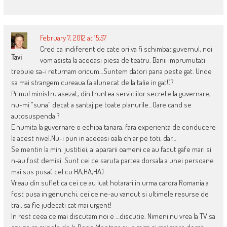
February 7, 2012 at 15:57
Cred ca indiferent de cate ori va fi schimbat guvernul, noi
Tavi
vom asista la aceeasi piesa de teatru. Banii imprumutati
trebuie sa-i returnam oricum…Suntem datori pana peste gat. Unde
sa mai strangem cureaua (a alunecat de la talie in gat!)?
Primul ministru asezat, din fruntea serviciilor secrete la guvernare,
nu-mi “suna” decat a santaj pe toate planurile…Oare cand se
autosuspenda ?
E numita la guvernare o echipa tanara, fara experienta de conducere
la acest nivel.Nu-i pun in aceeasi oala chiar pe toti, dar…
Se mentin la min. justitiei, al apararii oameni ce au facut gafe mari si
n-au fost demisi. Sunt cei ce saruta partea dorsala a unei persoane
mai sus pusa( cel cu HA,HA,HA).
Vreau din suflet ca cei ce au luat hotarari in urma carora Romania a
fost pusa in genunchi, cei ce ne-au vandut si ultimele resurse de
trai, sa fie judecati cat mai urgent!
In rest ceea ce mai discutam noi e …discutie. Nimeni nu vrea la TV sa