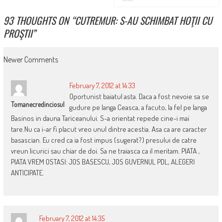
93 THOUGHTS ON “
CUTREMUR: S-AU SCHIMBAT HOŢII CU
PROŞTII
”
COMMENT
Newer Comments
NAVIGATION
February 7, 2012 at 14:33
Oportunist baiatul asta. Daca a fost nevoie sa se
Tomanecredinciosul
gudure pe langa Ceasca, a facuto, la fel pe langa
Basinos in dauna Tariceanului. S-a orientat repede cine-i mai
tare.Nu ca i-ar fi placut vreo unul dintre acestia. Asa ca are caracter
basascian. Eu cred ca ia fost impus (sugerat?) presului de catre
vreun licurici sau chiar de doi. Sa ne traiasca ca il meritam. PIATA ,
PIATA VREM OSTASI: JOS BASESCU, JOS GUVERNUL PDL, ALEGERI
ANTICIPATE.
February 7, 2012 at 14:35