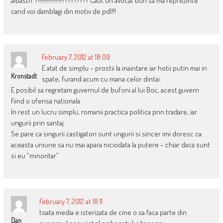
albastri”?!!!!!!!!!!!!!!!!????????? Caut un avocat bun sa ma reprezinte
cand voi damblagi din motiv de pdl!!!
February 7, 2012 at 18:09
E atat de simplu – prostii la inaintare iar hotii putin mai in
Kronstadt
spate, furand acum cu mana celor dintai.
E posibil sa regretam guvernul de bufoni al lui Boc, acest guvern
fiind o ofensa nationala.
In rest un lucru simplu, romanii practica politica prin tradare, iar
ungurii prin santaj.
Se pare ca singurii castigatori sunt ungurii si sincer imi doresc ca
aceasta uniune sa nu mai apara niciodata la putere – chiar daca sunt
si eu “minoritar”
February 7, 2012 at 18:11
toata media e isterizata de cine o sa faca parte din
Dan