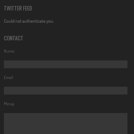
TWITTER FEED
Could not authenticate you.
CONTACT
Nume:
Email:
Mesaj: