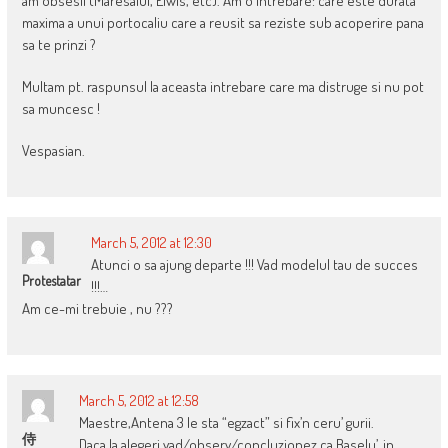
am obsesii (Maresalul, Elwis, etc). Am o intrebare: care este durata
maxima a unui portocaliu care a reusit sa reziste sub acoperire pana
sa te prinzi ?
Multam pt. raspunsul la aceasta intrebare care ma distruge si nu pot
sa muncesc !
Vespasian.
March 5, 2012 at 12:30
Atunci o sa ajung departe !!! Vad modelul tau de succes
Protestatar
!!!…
Am ce-mi trebuie , nu ???
March 5, 2012 at 12:58
Maestre,Antena 3 le sta “egzact” si fix’n ceru’ gurii.
侍
Daca la alegeri vad/observ/concluzionez ca Baselu’, in