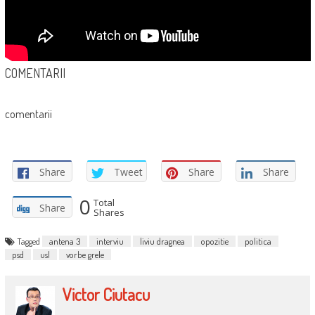
COMENTARII
comentarii
Share
Tweet
Share
Share
0
Total
Share
Shares
Tagged
antena 3
interviu
liviu dragnea
opozitie
politica
psd
usl
vorbe grele
Victor Ciutacu