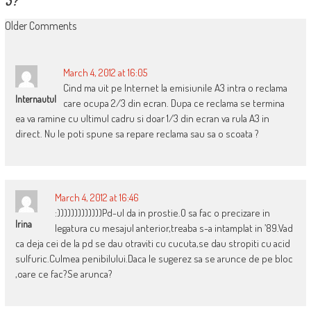
COMMENT
Older Comments
NAVIGATION
March 4, 2012 at 16:05
Cind ma uit pe Internet la emisiunile A3 intra o reclama
Internautul
care ocupa 2/3 din ecran. Dupa ce reclama se termina
ea va ramine cu ultimul cadru si doar 1/3 din ecran va rula A3 in
direct. Nu le poti spune sa repare reclama sau sa o scoata ?
March 4, 2012 at 16:46
:)))))))))))))Pd-ul da in prostie.O sa fac o precizare in
Irina
legatura cu mesajul anterior,treaba s-a intamplat in ’89.Vad
ca deja cei de la pd se dau otraviti cu cucuta,se dau stropiti cu acid
sulfuric.Culmea penibilului.Daca le sugerez sa se arunce de pe bloc
,oare ce fac?Se arunca?