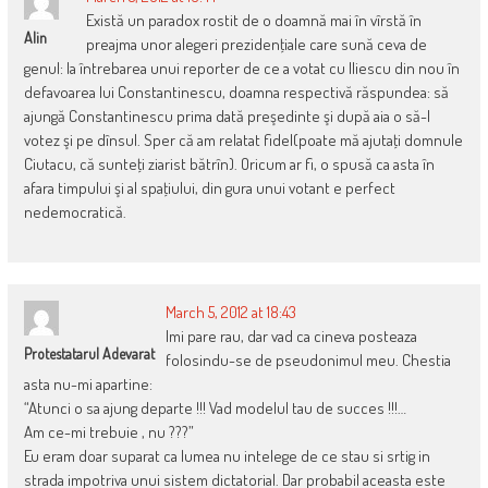
Există un paradox rostit de o doamnă mai în vîrstă în
Alin
preajma unor alegeri prezidenţiale care sună ceva de
genul: la întrebarea unui reporter de ce a votat cu Iliescu din nou în
defavoarea lui Constantinescu, doamna respectivă răspundea: să
ajungă Constantinescu prima dată preşedinte şi după aia o să-l
votez şi pe dînsul. Sper că am relatat fidel(poate mă ajutaţi domnule
Ciutacu, că sunteţi ziarist bătrîn). Oricum ar fi, o spusă ca asta în
afara timpului şi al spaţiului, din gura unui votant e perfect
nedemocratică.
March 5, 2012 at 18:43
Imi pare rau, dar vad ca cineva posteaza
Protestatarul Adevarat
folosindu-se de pseudonimul meu. Chestia
asta nu-mi apartine:
“Atunci o sa ajung departe !!! Vad modelul tau de succes !!!…
Am ce-mi trebuie , nu ???”
Eu eram doar suparat ca lumea nu intelege de ce stau si srtig in
strada impotriva unui sistem dictatorial. Dar probabil aceasta este