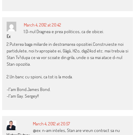
March 4, 2012 at 20:42
1.D-nul Dragnea e prea politicos, ca de obicei.
Ex
2.Puterea baga miliarde in destramarea opozitiei.Construieste noi
partidulete, noi tv apropiate ei, Gâgă, H2o, digi24sd etc. mai trebuia si
Stan Tv?dupa ce va vor scoate din grila, unde o sa mai atace d-nul
Stan opozitia.
2.Un banc cu spioni, ca tot is la moda.
-I”am Bond.James Bond.
-I”am Gay. Sergey!!
March 4, 2012 at 20:57
@ex: n-am inteles, Stan are vreun contract sa nu