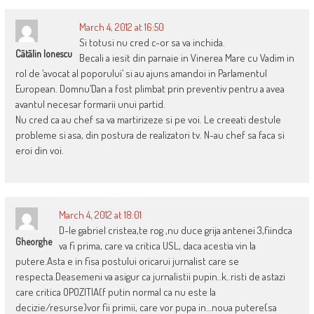
March 4, 2012 at 16:50
Si totusi nu cred c-or sa va inchida.
Cãtãlin Ionescu
Becali a iesit din parnaie in Vinerea Mare cu Vadim in
rol de ‘avocat al poporului’ si au ajuns amandoi in Parlamentul
European. Domnu’Dan a fost plimbat prin preventiv pentru a avea
avantul necesar formarii unui partid.
Nu cred ca au chef sa va martirizeze si pe voi. Le creeati destule
probleme si asa, din postura de realizatori tv. N-au chef sa faca si
eroi din voi.
March 4, 2012 at 18:01
D-le gabriel cristea,te rog ,nu duce grija antenei 3,fiindca
Gheorghe
va fi prima, care va critica USL, daca acestia vin la
putere.Asta e in fisa postului oricarui jurnalist care se
respecta.Deasemeni va asigur ca jurnalistii pupin..k..risti de astazi
care critica OPOZITIA(f putin normal ca nu este la
decizie/resurse)vor fii primii, care vor pupa in…noua putere(sa