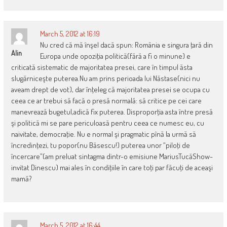
March 5, 2012 at 16:19
Nu cred că mă înşel dacă spun: România e singura ţară din
Alin
Europa unde opoziţia politică(fără a fi o minune) e
criticată sistematic de majoritatea presei, care în timpul ăsta
slugărniceşte puterea.Nu am prins perioada lui Năstase(nici nu
aveam drept de vot), dar înţeleg că majoritatea presei se ocupa cu
ceea ce ar trebui să facă o presă normală: să critice pe cei care
manevrează bugetul,adică fix puterea. Disproporţia asta între presă
şi politică mi se pare periculoasă pentru ceea ce numesc eu, cu
naivitate, democraţie. Nu e normal şi pragmatic pînă la urmă să
încredinţezi, tu popor(nu Băsescu!) puterea unor “piloţi de
încercare”(am preluat sintagma dintr-o emisiune MariusTucăShow-
invitat Dinescu) mai ales în condiţiile în care toţi par făcuţi de aceaşi
mamă?
March 5, 2012 at 16:44