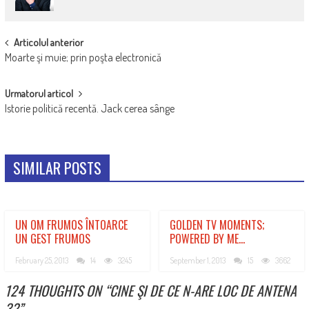
POST
Articolul anterior
Moarte şi muie; prin poşta electronică
NAVIGATION
Urmatorul articol
Istorie politică recentă. Jack cerea sânge
SIMILAR POSTS
UN OM FRUMOS ÎNTOARCE
GOLDEN TV MOMENTS;
UN GEST FRUMOS
POWERED BY ME…
February 25, 2013
14
3245
September 1, 2013
15
3662
124 THOUGHTS ON “
CINE ŞI DE CE N-ARE LOC DE ANTENA
3?
”