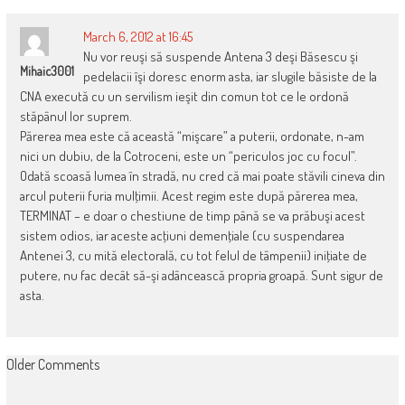
March 6, 2012 at 16:45
Nu vor reuşi să suspende Antena 3 deşi Băsescu şi
Mihaic3001
pedelacii îşi doresc enorm asta, iar slugile băsiste de la
CNA execută cu un servilism ieşit din comun tot ce le ordonă
stăpânul lor suprem.
Părerea mea este că această “mişcare” a puterii, ordonate, n-am
nici un dubiu, de la Cotroceni, este un “periculos joc cu focul”.
Odată scoasă lumea în stradă, nu cred că mai poate stăvili cineva din
arcul puterii furia mulţimii. Acest regim este după părerea mea,
TERMINAT – e doar o chestiune de timp până se va prăbuşi acest
sistem odios, iar aceste acţiuni demenţiale (cu suspendarea
Antenei 3, cu mită electorală, cu tot felul de tâmpenii) iniţiate de
putere, nu fac decât să-şi adâncească propria groapă. Sunt sigur de
asta.
COMMENT
Older Comments
NAVIGATION