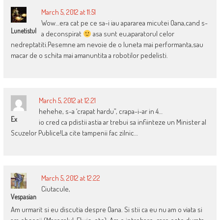
March 5, 2012 at 11:51
Wow…era cat pe ce sa-i iau apararea micutei Oana,cand s-
Lunetistul
a deconspirat
asa sunt eu,aparatorul celor
nedreptatiti.Pesemne am nevoie de o luneta mai performanta,sau
macar de o schita mai amanuntita a robotilor pedelisti.
March 5, 2012 at 12:21
hehehe, s-a ‘crapat hardu”, crapa-i-ar in 4…
Ex
io cred ca pdistii astia ar trebui sa infiinteze un Minister al
Scuzelor Publice!La cite tampenii fac zilnic…
March 5, 2012 at 12:22
Ciutacule,
Vespasian
Am urmarit si eu discutia despre Oana. Si stii ca eu nu am o viata si