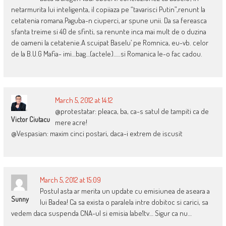
netarmurita lui inteligenta, il copiiaza pe “tavarisci Putin”,renunt la
cetatenia romana.Paguba-n ciuperci, ar spune unii. Da sa fereasca
sfanta treime si 40 de sfinti, sa renunte inca mai mult de o duzina
de oameni la cetatenie.A scuipat Baselu’ pe Romnica, eu-vb. celor
de la B.U.G Mafia- imi…bag…(actele)…..si Romanica le-o fac cadou.
March 5, 2012 at 14:12
@protestatar: pleaca, ba, ca-s satul de tampiti ca de
Victor Ciutacu
mere acre!
@Vespasian: maxim cinci postari, daca-i extrem de iscusit
March 5, 2012 at 15:09
Postul asta ar merita un update cu emisiunea de aseara a
Sunny
lui Badea! Ca sa exista o paralela intre dobitoc si carici, sa
vedem daca suspenda CNA-ul si emisia labe1tv… Sigur ca nu…