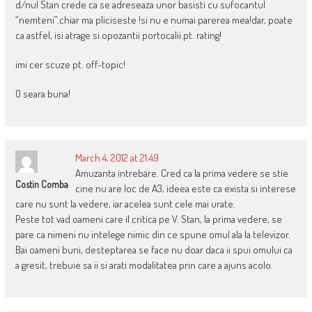
d/nul Stan crede ca se adreseaza unor basisti cu sufocantul
“nemteni”.chiar ma pliciseste !si nu e numai parerea mea!dar, poate
ca astfel, isi atrage si opozantii portocalii.pt. rating!
imi cer scuze pt. off-topic!
O seara buna!
March 4, 2012 at 21:49
Amuzanta intrebare. Cred ca la prima vedere se stie
Costin Comba
cine nu are loc de A3, ideea este ca exista si interese
care nu sunt la vedere, iar acelea sunt cele mai urate.
Peste tot vad oameni care il critica pe V. Stan, la prima vedere, se
pare ca nimeni nu intelege nimic din ce spune omul ala la televizor.
Bai oameni buni, desteptarea se face nu doar daca ii spui omului ca
a gresit, trebuie sa ii si arati modalitatea prin care a ajuns acolo.