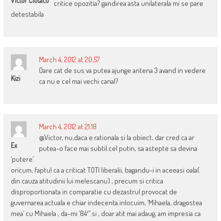
Victor Ciutacu
critice opozitia? gandirea asta unilaterala mi se pare
detestabila
March 4, 2012 at 20:57
Oare cat de sus va putea ajunge antena 3 avand in vedere
Kizi
ca nu e cel mai vechi canal?
March 4, 2012 at 21:18
@Victor, nu,daca e rationala si la obiect, dar cred ca ar
Ex
putea-o face mai subtil.cel putin, sa astepte sa devina
‘putere’.
oricum, faptul ca a criticat TOTI liberalii, bagandu-i in aceeasi oala(
din cauza atitudinii lui melescanu) , precum si critica
disproportionata in comparatie cu dezastrul provocat de
guvernarea actuala e chiar indecenta.inlocuim, ‘Mihaela, dragostea
mea’ cu Mihaela , da-mi ’84′”.si , doar atit mai adaug, am impresia ca