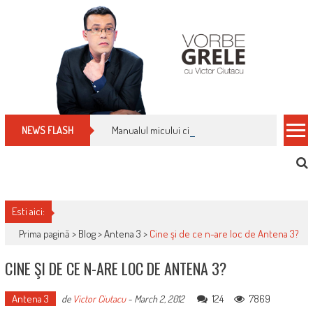
Skip
to
content
Manualul micului cititor de facturi: nu plăti nimic 
NEWS FLASH
Esti aici:
Prima pagină >
Blog
>
Antena 3
>
Cine şi de ce n-are loc de Antena 3?
CINE ŞI DE CE N-ARE LOC DE ANTENA 3?
Antena 3
124
7869
de
Victor Ciutacu
-
March 2, 2012