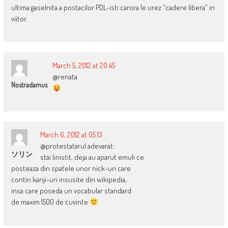
ultima gaselnita a postacilor PDL-isti carora le urez “cadere libera” in
viitor.
March 5, 2012 at 20:45
@renata
Nostradamus
March 6, 2012 at 05:13
@protestatarul adevarat:
ソリン
stai linistit, deja au aparut emuli ce
posteaza din spatele unor nick-uri care
contin kanji-uri insusite din wikipedia,
insa care poseda un vocabular standard
de maxim 1500 de cuvinte