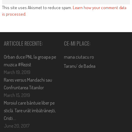
This site uses Akismet to reduce spam.
Learn how your comment data
is processed
.
ARTICOLE RECENTE:
CE-MI PLACE:
Orban duce PNL la groapa pe
mana.ciutacu.ro
muzica #Rezist
Taranu’ de Badea
March 19, 2019
Rares versus Mandachi sau
Confruntarea Titanilor
March 15, 2019
Moroiul care bântuie liber pe
sticlă. Tare urât îmbătrânești,
Cristi….
June 20, 2017