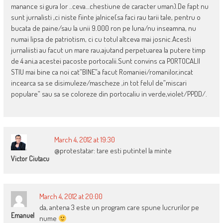
manance si gura lor ..ceva…chestiune de caracter uman).De fapt nu
sunt jurnalisti ,ci niste fiinte jalnice(sa faci rau tarii tale, pentru o
bucata de paine/sau la unii 9.000 ron pe luna/nu inseamna, nu
numai lipsa de patriotism, ci cu totul altceva mai josnic.Acesti
jurnaliisti au facut un mare rau,ajutand perpetuarea la putere timp
de 4 ani,a acestei pacoste portocalii.Sunt convins ca PORTOCALII
STIU mai bine ca noi cat”BINE”a facut Romaniei/romanilor,incat
incearca sa se disimuleze/mascheze ,in tot felul de”miscari
populare” sau sa se coloreze din portocaliu in verde,violet/PPDD/.
March 4, 2012 at 19:30
@protestatar: tare esti putintel la minte
Victor Ciutacu
March 4, 2012 at 20:00
da, antena 3 este un program care spune lucrurilor pe
Emanuel
nume