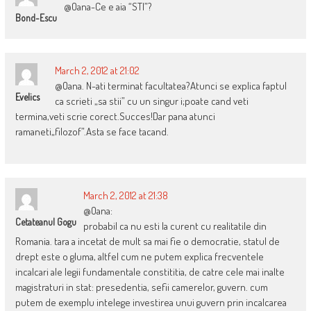
@Oana-Ce e aia “STI”?
Bond-Escu
March 2, 2012 at 21:02
@Oana. N-ati terminat facultatea?Atunci se explica faptul
Evelics
ca scrieti „sa stii” cu un singur i;poate cand veti
termina,veti scrie corect.Succes!Dar pana atunci
ramaneti„filozof”.Asta se face tacand.
March 2, 2012 at 21:38
@Oana:
Cetateanul Gogu
probabil ca nu esti la curent cu realitatile din
Romania. tara a incetat de mult sa mai fie o democratie, statul de
drept este o gluma, altfel cum ne putem explica frecventele
incalcari ale legii fundamentale constititia, de catre cele mai inalte
magistraturi in stat: presedentia, sefii camerelor, guvern. cum
putem de exemplu intelege investirea unui guvern prin incalcarea