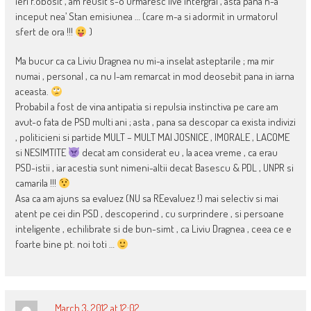
ieri f.obosit , am reusit s-o urmaresc live intergral , asta pana n-a
inceput nea’ Stan emisiunea … (care m-a si adormit in urmatorul
sfert de ora !!!
)
Ma bucur ca ca Liviu Dragnea nu mi-a inselat asteptarile ; ma mir
numai , personal , ca nu l-am remarcat in mod deosebit pana in iarna
aceasta.
Probabil a fost de vina antipatia si repulsia instinctiva pe care am
avut-o fata de PSD multi ani ; asta , pana sa descopar ca exista indivizi
, politicieni si partide MULT – MULT MAI JOSNICE , IMORALE , LACOME
si NESIMTITE
decat am considerat eu , la acea vreme , ca erau
PSD-istii , iar acestia sunt nimeni-altii decat Basescu & PDL , UNPR si
camarila !!!
Asa ca am ajuns sa evaluez (NU sa REevaluez !) mai selectiv si mai
atent pe cei din PSD , descoperind , cu surprindere , si persoane
inteligente , echilibrate si de bun-simt , ca Liviu Dragnea , ceea ce e
foarte bine pt. noi toti …
March 3, 2012 at 12:02