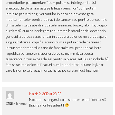
procedurilor parlamentare? cum putem sa intelegem furtul
efectuat de d-na r.a.anastase la legea pensiilor? cum putem
intelege pasivitatea guvernantilor in ceea ce priveste griza
medicamentelor pentru bolnavii de cancer sau pentru persoanele
din satele inzapezite din judetele vreancea, buzau, ialomita, giurgiu
si calarasi? cum sa intelegem renuntarea la statul social decat prin
genocid la adresa saracilor dar in special a celor ce nu se pot apara
singuri, batrani si copii? si atunci cum as putea crede ca traiesc
intrun stat democratic cand de fapt traim mai prost decat intro
republica bananiera? si atunci de ce sa ma mir daca acesti
guvernanti intrun exces de zel pentru a placea sefului ar inchide A3
fara sa se impideice in fleacuri numite peste tot in lume legi, dar
care la noi nu valoreaza nici cat hartia pe care au fost tiparite?
March 2, 2012 at 23:02
Macar nu-s singurul care-si doreste inchiderea A3.
Cãtãlin Ionescu
Dragnea for President!!