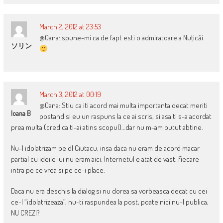
March 2, 2012 at 23:53
@Oana: spune-mi ca de fapt esti o admiratoare a Nuţicăi
ソリン
March 3, 2012 at 00:19
@Oana: Stiu ca iti acord mai multa importanta decat meriti
Ioana B
postand si eu un raspuns la ce ai scris, si asa ti s-a acordat
prea multa (cred ca ti-ai atins scopul)…dar nu m-am putut abtine.
Nu-l idolatrizam pe dl Ciutacu, insa daca nu eram de acord macar
partial cu ideile lui nu eram aici. Internetul e atat de vast, fiecare
intra pe ce vrea si pe ce-i place.
Daca nu era deschis la dialog si nu dorea sa vorbeasca decat cu cei
ce-l “idolatrizeaza”, nu-ti raspundea la post, poate nici nu-l publica,
NU CREZI?