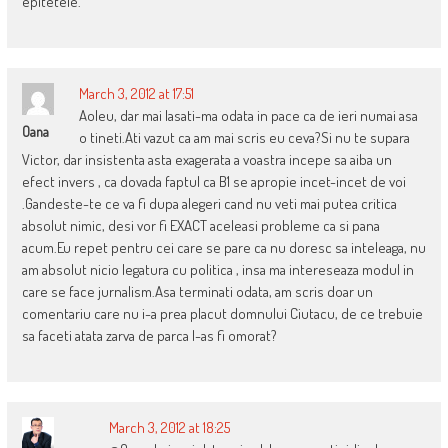
epitetele.
March 3, 2012 at 17:51
Aoleu, dar mai lasati-ma odata in pace ca de ieri numai asa
Oana
o tineti.Ati vazut ca am mai scris eu ceva?Si nu te supara
Victor, dar insistenta asta exagerata a voastra incepe sa aiba un
efect invers , ca dovada faptul ca B1 se apropie incet-incet de voi
.Gandeste-te ce va fi dupa alegeri cand nu veti mai putea critica
absolut nimic, desi vor fi EXACT aceleasi probleme ca si pana
acum.Eu repet pentru cei care se pare ca nu doresc sa inteleaga, nu
am absolut nicio legatura cu politica , insa ma intereseaza modul in
care se face jurnalism.Asa terminati odata, am scris doar un
comentariu care nu i-a prea placut domnului Ciutacu, de ce trebuie
sa faceti atata zarva de parca l-as fi omorat?
March 3, 2012 at 18:25