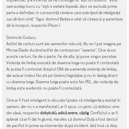
cam acelaşi lucru cu “eşti o vietate bipedă, deci se excludă prima
parte a definiţiei, în consecinţă rămâne
care este lipsit de inteligență
sau de bun-simț
“. Sigur, domnul Badea a uitat să citească şi paranteza
de la început, respectiv (Peior.)
Domnule Ciutacu,
Astfel de certuri sunt ale oamenilor mărunţi. Nu mi-l pot imagina pe
Mircea Eliade ducând astfel de contraziceri “savante”. Cine duce
aceste certuri, fie de o parte, fie de alta, îşi pune singur pecetea.
Violenţa de limbaj evocată de doamna Iorga nu poate fi contestată.
Ar putea fi contestat dreptul CNA de a amenda violenţa de limbaj…
dar asta ar trebui făcută pe tărâmul legislaţiei şi nu în dialog direct
cu doamna Iorga. Doamna Iorga poate este fan PDL, dar violenţa de
limbaj este evidentă, nu poate fi contestată.
Cine ar fi fost inteligent în discuţie (poate că inteligenţa a existat în
oameni, dar nu s-a manifestat), ar fi spus, cu şarm, că dobitoc vine
din slavă, respectiv
dobytukŭ, adică avere, câștig
. Conflictul s-ar fi
aplanat că ar fi dat în glumă, mai ales că domnul Duţă a fost destul
de pacifist în prima sa intervenţie după incident. Iată însă că deşi