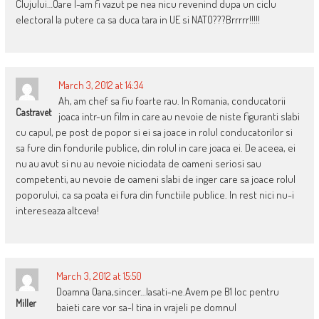
Clujului…Oare l-am fi vazut pe nea nicu revenind dupa un ciclu
electoral la putere ca sa duca tara in UE si NATO???Brrrrr!!!!!
March 3, 2012 at 14:34
Ah, am chef sa fiu foarte rau. In Romania, conducatorii
Castravet
joaca intr-un film in care au nevoie de niste figuranti slabi
cu capul, pe post de popor si ei sa joace in rolul conducatorilor si
sa fure din fondurile publice, din rolul in care joaca ei. De aceea, ei
nu au avut si nu au nevoie niciodata de oameni seriosi sau
competenti, au nevoie de oameni slabi de inger care sa joace rolul
poporului, ca sa poata ei fura din functiile publice. In rest nici nu-i
intereseaza altceva!
March 3, 2012 at 15:50
Doamna Oana,sincer…lasati-ne.Avem pe B1 loc pentru
Miller
baieti care vor sa-l tina in vrajeli pe domnul