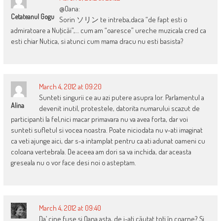
@Oana:
Cetateanul Gogu
Sorin ソリン te intreba,daca “de fapt esti o
admiratoare a Nuţicăi”,… cum am “oaresce” ureche muzicala cred ca
esti chiar Nutica, si atunci cum mama dracu nu esti basista?
March 4, 2012 at 09:20
Sunteti singurii ce au azi putere asupra lor. Parlamentul a
Alina
devenit inutil, protestele, datorita numarului scazut de
participanti la fel,nici macar primavara nu va avea forta, dar voi
sunteti sufletul si vocea noastra. Poate niciodata nu v-ati imaginat
ca veti ajunge aici, dar s-a intamplat pentru ca ati adunat oameni cu
coloana vertebrala. De aceea am dori sa va inchida, dar aceasta
greseala nu o vor face desi noi o asteptam.
March 4, 2012 at 09:40
Da’ cine fuse şi Oana asta, de i-aţi căutat toţi în coarne? Şi