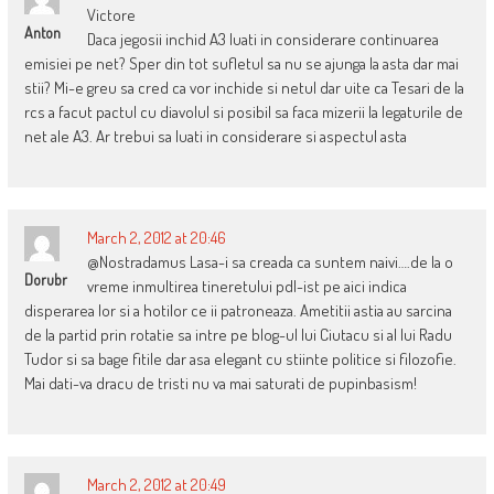
Victore
Anton
Daca jegosii inchid A3 luati in considerare continuarea
emisiei pe net? Sper din tot sufletul sa nu se ajunga la asta dar mai
stii? Mi-e greu sa cred ca vor inchide si netul dar uite ca Tesari de la
rcs a facut pactul cu diavolul si posibil sa faca mizerii la legaturile de
net ale A3. Ar trebui sa luati in considerare si aspectul asta
March 2, 2012 at 20:46
@Nostradamus Lasa-i sa creada ca suntem naivi….de la o
Dorubr
vreme inmultirea tineretului pdl-ist pe aici indica
disperarea lor si a hotilor ce ii patroneaza. Ametitii astia au sarcina
de la partid prin rotatie sa intre pe blog-ul lui Ciutacu si al lui Radu
Tudor si sa bage fitile dar asa elegant cu stiinte politice si filozofie.
Mai dati-va dracu de tristi nu va mai saturati de pupinbasism!
March 2, 2012 at 20:49