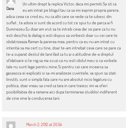
Un ultim drept la replica Victor, daca imi permiti:Sa sti ca
Oana
eu am intrat pe blogul tau ca sa imi exprim propria parere,
adica ceea ce cred eu, nu ca altii care se vede ca te iubesc din
suflet , te adora si sunt de acord cu tot ce spui tu de parca ai fi
Dumnezeu.Eu doar am vrut sa te intreb ceva dar se pare ca tu nu
esti deschis la dialog si esti dispus sa vorbesti doar cu cei care te
idolatrizeaza.Raman la parerea mea, pentru ca eu nu am intrat cu
intentia sa ma cert cu tine, doar te-am intrebat ceva care se pare ca
te-a suparat destul de tare.Vad ca tu ai o atitudine de-a dreptul
sfidatoare si te rog sa ma scuzi ca nu esti idolul meu si ca vorbele
tale nu sunt lege pentru mine.Si pentru cei care incearca sa
gaseasca ei explicatii si sa-mi analizeze cuvintele, va spun sa stati
linistiti, sunt o simpla fata care nu are absolut nicio legatura cu
politica, doar vreau sa cred ca tara in care traiesc imi va oferi
posibilitatea de a ramane aici dupa terminarea studiilor indiferent
de cine vine la conducerea tarii.
March 2, 2012 at 20:54