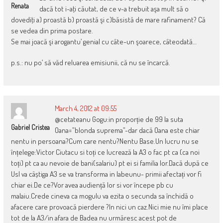
Renata
dacă tot i-aţi căutat, de ce v-a trebuit aşa mult să o
dovediţi a) proastă b) proastă şi c)băsistă de mare rafinament? Că
se vedea din prima postare.
Se mai joacă şi arogantu’ genial cu câte-un şoarece, câteodată…
p.s.: nu po’ să văd reluarea emisiunii, că nu se încarcă.
March 4, 2012 at 09:55
@cetateanu Gogu:in proporție de 99 la suta
Gabriel Cristea
Oana=”blonda suprema”-dar dacă Oana este chiar
nentu in persoana?Cum care nentu?Nentu Base.Un lucru nu se
înțelege:Victor Ciutacu si toți ce lucrează la A3 o fac pt ca (ca noi
toți) pt ca au nevoie de bani(salariu) pt ei si familia lor.Dacă după ce
Usl va câștiga A3 se va transforma in labeunu- primii afectați vor fi
chiar ei.De ce?Vor avea audiență lor si vor începe pb cu
malaiu.Crede cineva ca mogulu va ezita o secunda sa închidă o
afacere care provoacă pierdere ?In nici un caz.Nici mie nu îmi place
tot de la A3/in afara de Badea nu urmăresc acest pot de