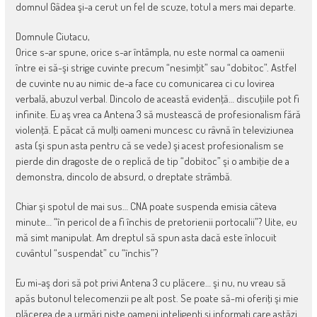
domnul Gâdea şi-a cerut un fel de scuze, totul a mers mai departe.
Domnule Ciutacu,
Orice s-ar spune, orice s-ar întâmpla, nu este normal ca oamenii
între ei să-şi strige cuvinte precum “nesimţit” sau “dobitoc”. Astfel
de cuvinte nu au nimic de-a face cu comunicarea ci cu lovirea
verbală, abuzul verbal. Dincolo de această evidenţă… discuţiile pot fi
infinite. Eu aş vrea ca Antena 3 să mustească de profesionalism fără
violenţă. E păcat că mulţi oameni muncesc cu râvnă în televiziunea
asta (şi spun asta pentru că se vede) şi acest profesionalism se
pierde din dragoste de o replică de tip “dobitoc” şi o ambiţie de a
demonstra, dincolo de absurd, o dreptate strâmbă.
Chiar şi spotul de mai sus… CNA poate suspenda emisia câteva
minute… “în pericol de a fi închis de pretorienii portocalii”? Uite, eu
mă simt manipulat. Am dreptul să spun asta dacă este înlocuit
cuvântul “suspendat” cu “închis”?
Eu mi-aş dori să pot privi Antena 3 cu plăcere… şi nu, nu vreau să
apăs butonul telecomenzii pe alt post. Se poate să-mi oferiţi şi mie
plăcerea de a urmări nişte oameni inteligenţi şi informaţi care astăzi