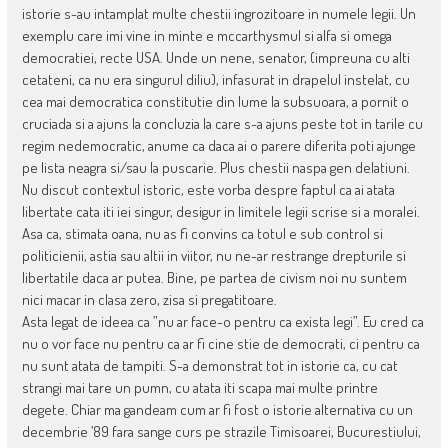
istorie s-au intamplat multe chestii ingrozitoare in numele legii. Un
exemplu care imi vine in minte e mccarthysmul si alfa si omega
democratiei, recte USA. Unde un nene, senator, (impreuna cu alti
cetateni, ca nu era singurul diliu), infasurat in drapelul instelat, cu
cea mai democratica constitutie din lume la subsuoara, a pornit o
cruciada si a ajuns la concluzia la care s-a ajuns peste tot in tarile cu
regim nedemocratic, anume ca daca ai o parere diferita poti ajunge
pe lista neagra si/sau la puscarie. Plus chestii naspa gen delatiuni.
Nu discut contextul istoric, este vorba despre faptul ca ai atata
libertate cata iti iei singur, desigur in limitele legii scrise si a moralei.
Asa ca, stimata oana, nu as fi convins ca totul e sub control si
politicienii, astia sau altii in viitor, nu ne-ar restrange drepturile si
libertatile daca ar putea. Bine, pe partea de civism noi nu suntem
nici macar in clasa zero, zisa si pregatitoare.
Asta legat de ideea ca ”nu ar face-o pentru ca exista legi”. Eu cred ca
nu o vor face nu pentru ca ar fi cine stie de democrati, ci pentru ca
nu sunt atata de tampiti. S-a demonstrat tot in istorie ca, cu cat
strangi mai tare un pumn, cu atata iti scapa mai multe printre
degete. Chiar ma gandeam cum ar fi fost o istorie alternativa cu un
decembrie ’89 fara sange curs pe strazile Timisoarei, Bucurestiului,