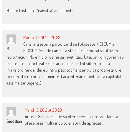
Hai c-o fost faina “naivutza” asta spoita .
March 3, 2012 at 20:22
Oana, intreaba la partid cand se foloseste NICI CUM si
R
NICICUM. Sau de cand s-a stabilit ca e musai sa utilizam
nicio/niciun. Nu e nicio rusine sa inveti, zau. Uite, unii din guvern au
masterate si doctorate cacalau, e pacat, ai tot viitorul in fata.
In alta ordine de idei eu intru p’aci tocmai pentru ca proprietaru’ e
oricum, dar nu bun si cuminte. Daca intervin modificari la capitolul
asta ma car urgent.:)
March 3, 2012 at 20:23
Antena 3 chiar ca stie sa ofere ceva interesant fara sa
Sebastian
ofere prea multa incultura, sunt de apreciati.