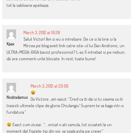
tot la sabloane apeleaza.
March 3, 2012 at 19:28
Salut Victor! Am si eu o intrebare. De ce si la tine si la
Kpax
Mircea pe blog aveti link catre site-ul lui Dan Andronic, un
ULTRA-MEGA-GIGA basist profesionist? L-as fi intrebat si pe nebun,
da’ are comment-urile blocate. In rest, toate bune!
March 3, 2012 at 20:06
Nostradamus
Da Victore , am vazut: “Cred ca iti dai si tu seama ca iti
traiesti ultimele clipe de glorie.Chiulangiu’ Suprem te va baga intr-o
fundatura.”
Exact cum ziceai : “… oricat v-ati camula, tot scoateti la un
moment dat frazele-tip din voi. va spala astia pe creier.”