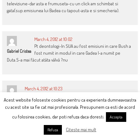
televiziune-dar asta e frumuseta-cu un click am schimbat si
gata(sup.emisiunea lui Badea cu tapout-asta e si smecheria).
March 4, 2012 at 10:02
Pt deontologi-In SUA au fost emisiuni in care Bush a
Gabriel Cristea
fost numit in modul in care Gadea l-a numit pe
Duta.S-a mai făcut atâta vâlvă ?nu
March 4, 2012 at 10:23
Victor, am observat un lucru ciudat in legatura cu toate
Acest website foloseste cookies pentru ca experienta dumneavoastra
Dan
televiziunile de la noi inclusiv Antena3 si anume despre
cu acest site sa fie cat mai profesionala. Presupunem ca esti de acord
Siria nu se mai da nici macar o secunda de stire macar la rubrica
diverse in timp ce pe toate televiziunile internationale masacrul
cu folosirea cookies, dar poti refuza daca doresti.
Accepta
facut de psihopatul ala assad (pretenul lui basescu) reprezinta
Citeste mai mult
prime time. Opresiunea de acolo fiind absolut dementa si
Refuza
infioratoare…