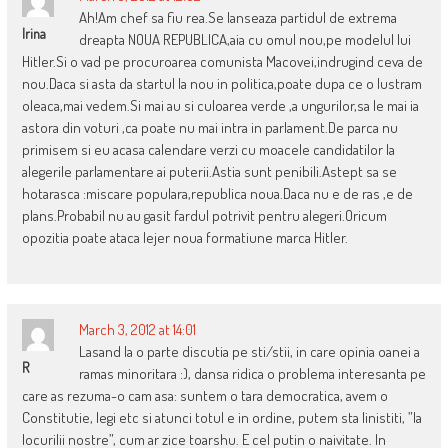
Ah!Am chef sa fiu rea.Se lanseaza partidul de extrema
Irina
dreapta NOUA REPUBLICA,aia cu omul nou,pe modelul lui
Hitler.Si o vad pe procuroarea comunista Macovei,indrugind ceva de
nou.Daca si asta da startul la nou in politica,poate dupa ce o lustram
oleaca,mai vedem.Si mai au si culoarea verde ,a ungurilor,sa le mai ia
astora din voturi ,ca poate nu mai intra in parlament.De parca nu
primisem si eu acasa calendare verzi cu moacele candidatilor la
alegerile parlamentare ai puterii.Astia sunt penibili.Astept sa se
hotarasca :miscare populara,republica noua.Daca nu e de ras ,e de
plans.Probabil nu au gasit fardul potrivit pentru alegeri.Oricum
opozitia poate ataca lejer noua formatiune marca Hitler.
March 3, 2012 at 14:01
Lasand la o parte discutia pe sti/stii, in care opinia oanei a
R
ramas minoritara :), dansa ridica o problema interesanta pe
care as rezuma-o cam asa: suntem o tara democratica, avem o
Constitutie, legi etc si atunci totul e in ordine, putem sta linistiti, ”la
locurilii nostre”, cum ar zice toarshu. E cel putin o naivitate. In