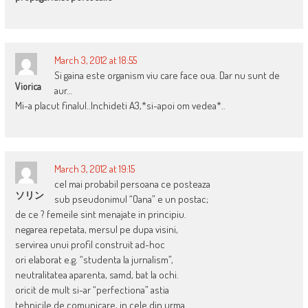
March 3, 2012 at 18:55
Si gaina este organism viu care face oua. Dar nu sunt de
Viorica
aur…
Mi-a placut finalul..Inchideti A3,*si-apoi om vedea*..
March 3, 2012 at 19:15
cel mai probabil persoana ce posteaza
ソリン
sub pseudonimul “Oana” e un postac;
de ce ? femeile sint menajate in principiu.
negarea repetata, mersul pe dupa visini,
servirea unui profil construit ad-hoc
ori elaborat e.g. “studenta la jurnalism”,
neutralitatea aparenta, samd, bat la ochi.
oricit de mult si-ar “perfectiona” astia
tehnicile de comunicare, in cele din urma