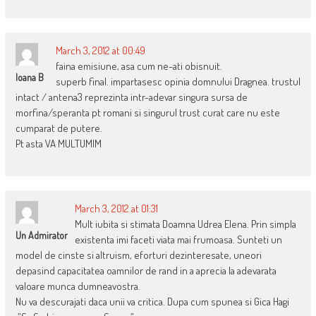
March 3, 2012 at 00:49
faina emisiune, asa cum ne-ati obisnuit.
Ioana B
superb final. impartasesc opinia domnului Dragnea. trustul
intact / antena3 reprezinta intr-adevar singura sursa de
morfina/speranta pt romani si singurul trust curat care nu este
cumparat de putere.
Pt asta VA MULTUMIM
March 3, 2012 at 01:31
Mult iubita si stimata Doamna Udrea Elena. Prin simpla
Un Admirator
existenta imi faceti viata mai frumoasa. Sunteti un
model de cinste si altruism, eforturi dezinteresate, uneori
depasind capacitatea oamnilor de rand in a aprecia la adevarata
valoare munca dumneavostra.
Nu va descurajati daca unii va critica. Dupa cum spunea si Gica Hagi