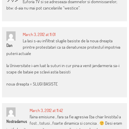
Euforia TV si se adreseaza doamnelor si domnisoarelor;
btw: d-aia nu mai pot cancelariile “westice”.
March 3, 2012 at 11:01
La Iasi s-au infiltrat slugile basiste de la noua dreapta
Dan
printre protestatari ca sa denatureze protestul impotriva
puterii actuale
la Universitate i-am luat la suturi in cur pina a venit jandarmeria sa-i
scape de bataie pe sclavii astia basisti
noua dreapta = SLUGI BASISTE
March 3, 2012 at 11:42
Faina emisiune , fara sa fie agresiva (ba chiar linistita) a
Nostradamus
fost , totusi , foarte dinamica si concisa .
Desi eram