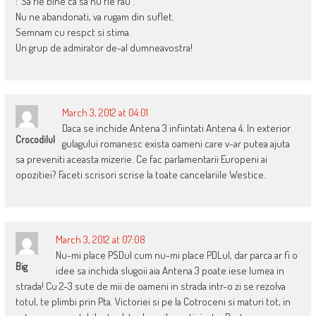
:”Sa fie bine ca sa nu fie rau”.
Nu ne abandonati, va rugam din suflet.
Semnam cu respct si stima.
Un grup de admirator de-al dumneavostra!
March 3, 2012 at 04:01
Daca se inchide Antena 3 infiintati Antena 4. In exterior
Crocodilul
gulagului romanesc exista oameni care v-ar putea ajuta
sa preveniti aceasta mizerie. Ce fac parlamentarii Europeni ai
opozitiei? Faceti scrisori scrise la toate cancelariile Westice.
March 3, 2012 at 07:08
Nu-mi place PSDul cum nu-mi place PDLul, dar parca ar fi o
Big
idee sa inchida slugoii aia Antena 3 poate iese lumea in
strada! Cu 2-3 sute de mii de oameni in strada intr-o zi se rezolva
totul, te plimbi prin Pta. Victoriei si pe la Cotroceni si maturi tot, in