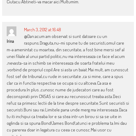
Ciutacu.Abtineti-va macar aici.Multumim.
March 3, 2012 at 16:48
@Dan:acum am observat si sunt datoare cu un
Irina
raspuns.Draguta,nu-mi spune tu de securisti,omul care
m-a amenintat cu moartea, din securitate, a fost bine mersi sef al
unei filiale al unui partid politic,nu ma intereseaza ce face el acum
,nevasta-sa in schimb se intereseaza de soarta fratelui meu
,vorbind de propriul copil.Are si asta un baiat.Mai mult, am cunoscut
fost sef de tribunal,cu rude in securitate ,ca si mine, care a spus
clar ca in functia respectiva se ocupa si cu altceva.Ca asa e
procedura.In plus ,cunosc nume de judecatori care au fost
deconspirati prin CNSAS si care au recunoscut treaba asta.Deci
refuz sa primesc lectii de la tine despre securitate.Sunt securisti si
securisti.Buni sau rai.Limitele pana unde merg ma intereseaza.Daca
tu iti inchipui ca treaba lor e sa stea intr-un birou si sa se uite in
oglinda si sa spuna:Bond!James Bond!,atunci e problema ta.Imi dau
cu parerea doar in legatura cu ceea ce cunosc.Mai usor cu