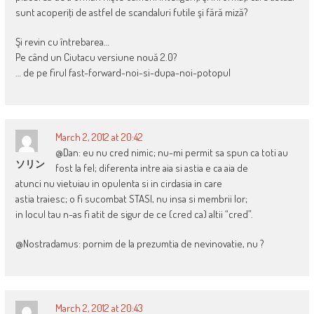
sunt acoperiţi de astfel de scandaluri futile şi fără miză?
Şi revin cu întrebarea…
Pe când un Ciutacu versiune nouă 2.0?
… de pe firul fast-forward-noi-si-dupa-noi-potopul
March 2, 2012 at 20:42
@Dan: eu nu cred nimic; nu-mi permit sa spun ca toti au
ソリン
fost la fel; diferenta intre aia si astia e ca aia de
atunci nu vietuiau in opulenta si in cirdasia in care
astia traiesc; o fi sucombat STASI, nu insa si membrii lor;
in locul tau n-as fi atit de sigur de ce (cred ca) altii “cred”.
@Nostradamus: pornim de la prezumtia de nevinovatie, nu ?
March 2, 2012 at 20:43