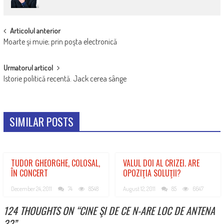
POST
Articolul anterior
Moarte şi muie; prin poşta electronică
NAVIGATION
Urmatorul articol
Istorie politică recentă. Jack cerea sânge
SIMILAR POSTS
TUDOR GHEORGHE, COLOSAL,
VALUL DOI AL CRIZEI. ARE
ÎN CONCERT
OPOZIŢIA SOLUŢII?
December 24, 2011
74
8548
August 12, 2011
85
6647
124 THOUGHTS ON “
CINE ŞI DE CE N-ARE LOC DE ANTENA
3?
”