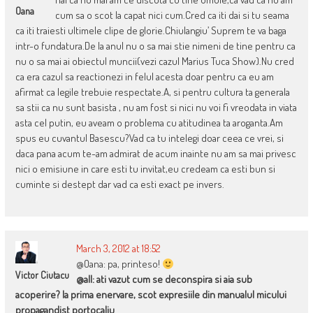
Oana
cum sa o scot la capat nici cum.Cred ca iti dai si tu seama
ca iti traiesti ultimele clipe de glorie.Chiulangiu’ Suprem te va baga
intr-o fundatura.De la anul nu o sa mai stie nimeni de tine pentru ca
nu o sa mai ai obiectul muncii(vezi cazul Marius Tuca Show).Nu cred
ca era cazul sa reactionezi in felul acesta doar pentru ca eu am
afirmat ca legile trebuie respectate.A, si pentru cultura ta generala
sa stii ca nu sunt basista , nu am fost si nici nu voi fi vreodata in viata
asta cel putin, eu aveam o problema cu atitudinea ta aroganta.Am
spus eu cuvantul Basescu?Vad ca tu intelegi doar ceea ce vrei, si
daca pana acum te-am admirat de acum inainte nu am sa mai privesc
nici o emisiune in care esti tu invitat,eu credeam ca esti bun si
cuminte si destept dar vad ca esti exact pe invers.
March 3, 2012 at 18:52
@Oana: pa, printeso!
Victor Ciutacu
@all: ati vazut cum se deconspira si aia sub
acoperire? la prima enervare, scot expresiile din manualul micului
propagandist portocaliu