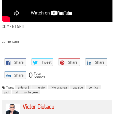
COMENTARII
comentarii
Share
Tweet
Share
Share
0
Total
Share
Shares
Tagged
antena 3
interviu
liviu dragnea
opozitie
politica
psd
usl
vorbe grele
Victor Ciutacu