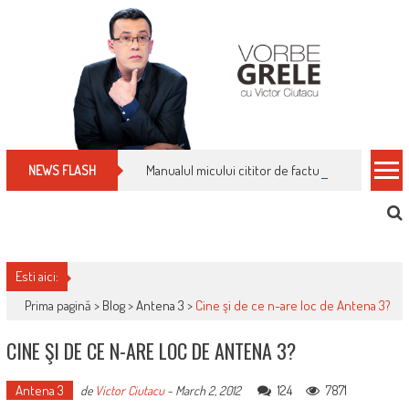
Skip
to
content
Manualul micului cititor de facturi: nu plăti nimic 
NEWS FLASH
Esti aici:
Prima pagină >
Blog
>
Antena 3
>
Cine şi de ce n-are loc de Antena 3?
CINE ŞI DE CE N-ARE LOC DE ANTENA 3?
Antena 3
124
7871
de
Victor Ciutacu
-
March 2, 2012