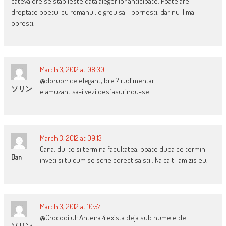
cateva ore se stabileste data alegerilor anticipate. Poate are
dreptate poetul cu romanul, e greu sa-l pornesti, dar nu-l mai
opresti.
March 3, 2012 at 08:30
@dorubr: ce elegant, bre ? rudimentar.
ソリン
e amuzant sa-i vezi desfasurindu-se.
March 3, 2012 at 09:13
Oana: du-te si termina facultatea. poate dupa ce termini
Dan
inveti si tu cum se scrie corect sa stii. Na ca ti-am zis eu.
March 3, 2012 at 10:57
@Crocodilul: Antena 4 exista deja sub numele de
ソリン