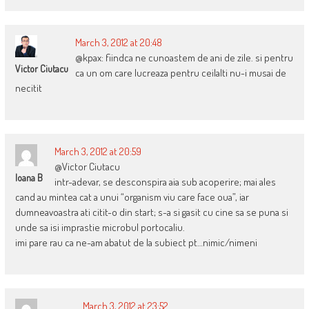
March 3, 2012 at 20:48
@kpax: fiindca ne cunoastem de ani de zile. si pentru
Victor Ciutacu
ca un om care lucreaza pentru ceilalti nu-i musai de
necitit
March 3, 2012 at 20:59
@Victor Ciutacu
Ioana B
intr-adevar, se desconspira aia sub acoperire; mai ales
cand au mintea cat a unui “organism viu care face oua”, iar
dumneavoastra ati citit-o din start; s-a si gasit cu cine sa se puna si
unde sa isi imprastie microbul portocaliu.
imi pare rau ca ne-am abatut de la subiect pt…nimic/nimeni
March 3, 2012 at 23:52