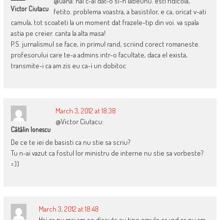
@Oana: hai c-ai dat-o si-n labeunu. esti ridicola,
Victor Ciutacu
fetito. problema voastra, a basistilor, e ca, oricat v-ati
camula, tot scoateti la un moment dat frazele-tip din voi. va spala
astia pe creier. canta la alta masa!
P.S. jurnalismul se face, in primul rand, scriind corect romaneste.
profesorului care te-a admins intr-o facultate, daca el exista,
transmite-i ca am zis eu ca-i un dobitoc
March 3, 2012 at 18:38
@Victor Ciutacu:
Cãtãlin Ionescu
De ce te iei de basisti ca nu stie sa scriu?
Tu n-ai vazut ca fostul lor ministru de interne nu stie sa vorbeste?
=))
March 3, 2012 at 18:48
Hai ca nu mai am ce discuta cu tine omule,ca vad ca nu am