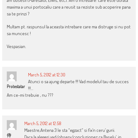
am obsesii (Maresalul, Elwis, etc). Am o intrebare: care este durata
maxima a unui portocaliu care a reusit sa reziste sub acoperire pana
sa te prinzi ?
Multam pt. raspunsul la aceasta intrebare care ma distruge si nu pot
sa muncesc !
Vespasian.
March 5, 2012 at 12:30
Atunci o sa ajung departe !!! Vad modelul tau de succes
Protestatar
!!!…
Am ce-mi trebuie , nu ???
March 5, 2012 at 12:58
Maestre,Antena 3 le sta “egzact” si fix’n ceru’ gurii.
侍
Daca la alegeri vad/observ/concluzionez ca Baselu’, in