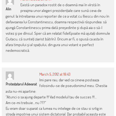
Există un paradox rostit de o doamnă mai în vîrstă în
Alin
preajma unor alegeri prezidenţiale care sună ceva de
genul: la întrebarea unui reporter de ce a votat cu Iliescu din nou în
defavoarea lui Constantinescu, doamna respectivă răspundea: să
ajungă Constantinescu prima dată preşedinte şi după aia o să-l
votez şi pe dînsul. Sper că am relatat fidel(poate mă ajutaţi domnule
Ciutacu, că sunteţi ziarist bătrîn). Oricum ar fi, o spusă ca asta în
afara timpului şi al spaţiului, din gura unui votant e perfect
nedemocratică.
March 5, 2012 at 18:43
Imi pare rau, dar vad ca cineva posteaza
Protestatarul Adevarat
folosindu-se de pseudonimul meu. Chestia
asta nu-mi apartine:
“Atunci o sa ajung departe !!! Vad modelul tau de succes !!!…
Am ce-mi trebuie , nu ???”
Eu eram doar suparat ca lumea nu intelege de ce stau si srtig in
strada impotriva unui sistem dictatorial. Dar probabil aceasta este