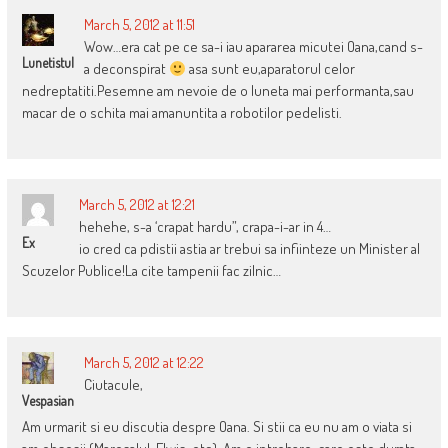
March 5, 2012 at 11:51
Wow…era cat pe ce sa-i iau apararea micutei Oana,cand s-
Lunetistul
a deconspirat
asa sunt eu,aparatorul celor
nedreptatiti.Pesemne am nevoie de o luneta mai performanta,sau
macar de o schita mai amanuntita a robotilor pedelisti.
March 5, 2012 at 12:21
hehehe, s-a ‘crapat hardu”, crapa-i-ar in 4…
Ex
io cred ca pdistii astia ar trebui sa infiinteze un Minister al
Scuzelor Publice!La cite tampenii fac zilnic…
March 5, 2012 at 12:22
Ciutacule,
Vespasian
Am urmarit si eu discutia despre Oana. Si stii ca eu nu am o viata si