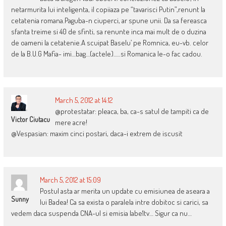
netarmurita lui inteligenta, il copiiaza pe “tavarisci Putin”,renunt la
cetatenia romana.Paguba-n ciuperci, ar spune unii. Da sa fereasca
sfanta treime si 40 de sfinti, sa renunte inca mai mult de o duzina
de oameni la cetatenie.A scuipat Baselu’ pe Romnica, eu-vb. celor
de la B.U.G Mafia- imi…bag…(actele)…..si Romanica le-o fac cadou.
March 5, 2012 at 14:12
@protestatar: pleaca, ba, ca-s satul de tampiti ca de
Victor Ciutacu
mere acre!
@Vespasian: maxim cinci postari, daca-i extrem de iscusit
March 5, 2012 at 15:09
Postul asta ar merita un update cu emisiunea de aseara a
Sunny
lui Badea! Ca sa exista o paralela intre dobitoc si carici, sa
vedem daca suspenda CNA-ul si emisia labe1tv… Sigur ca nu…