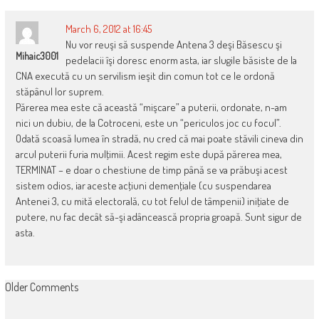
March 6, 2012 at 16:45
Nu vor reuşi să suspende Antena 3 deşi Băsescu şi
Mihaic3001
pedelacii îşi doresc enorm asta, iar slugile băsiste de la
CNA execută cu un servilism ieşit din comun tot ce le ordonă
stăpânul lor suprem.
Părerea mea este că această “mişcare” a puterii, ordonate, n-am
nici un dubiu, de la Cotroceni, este un “periculos joc cu focul”.
Odată scoasă lumea în stradă, nu cred că mai poate stăvili cineva din
arcul puterii furia mulţimii. Acest regim este după părerea mea,
TERMINAT – e doar o chestiune de timp până se va prăbuşi acest
sistem odios, iar aceste acţiuni demenţiale (cu suspendarea
Antenei 3, cu mită electorală, cu tot felul de tâmpenii) iniţiate de
putere, nu fac decât să-şi adâncească propria groapă. Sunt sigur de
asta.
COMMENT
Older Comments
NAVIGATION