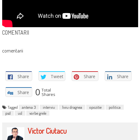
COMENTARII
comentarii
Share
Tweet
Share
Share
0
Total
Share
Shares
Tagged
antena 3
interviu
liviu dragnea
opozitie
politica
psd
usl
vorbe grele
Victor Ciutacu