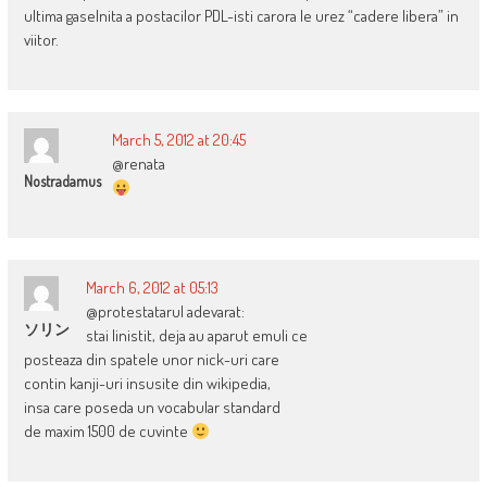
ultima gaselnita a postacilor PDL-isti carora le urez “cadere libera” in
viitor.
March 5, 2012 at 20:45
@renata
Nostradamus
March 6, 2012 at 05:13
@protestatarul adevarat:
ソリン
stai linistit, deja au aparut emuli ce
posteaza din spatele unor nick-uri care
contin kanji-uri insusite din wikipedia,
insa care poseda un vocabular standard
de maxim 1500 de cuvinte