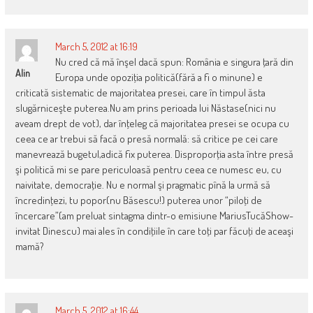
March 5, 2012 at 16:19
Nu cred că mă înşel dacă spun: România e singura ţară din
Alin
Europa unde opoziţia politică(fără a fi o minune) e
criticată sistematic de majoritatea presei, care în timpul ăsta
slugărniceşte puterea.Nu am prins perioada lui Năstase(nici nu
aveam drept de vot), dar înţeleg că majoritatea presei se ocupa cu
ceea ce ar trebui să facă o presă normală: să critice pe cei care
manevrează bugetul,adică fix puterea. Disproporţia asta între presă
şi politică mi se pare periculoasă pentru ceea ce numesc eu, cu
naivitate, democraţie. Nu e normal şi pragmatic pînă la urmă să
încredinţezi, tu popor(nu Băsescu!) puterea unor “piloţi de
încercare”(am preluat sintagma dintr-o emisiune MariusTucăShow-
invitat Dinescu) mai ales în condiţiile în care toţi par făcuţi de aceaşi
mamă?
March 5, 2012 at 16:44