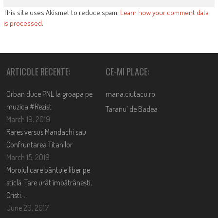
This site uses Akismet to reduce spam.
Learn how your comment data
is processed
.
ARTICOLE RECENTE:
CE-MI PLACE:
Orban duce PNL la groapa pe
mana.ciutacu.ro
muzica #Rezist
Taranu’ de Badea
March 19, 2019
Rares versus Mandachi sau
Confruntarea Titanilor
March 15, 2019
Moroiul care bântuie liber pe
sticlă. Tare urât îmbătrânești,
Cristi….
June 20, 2017