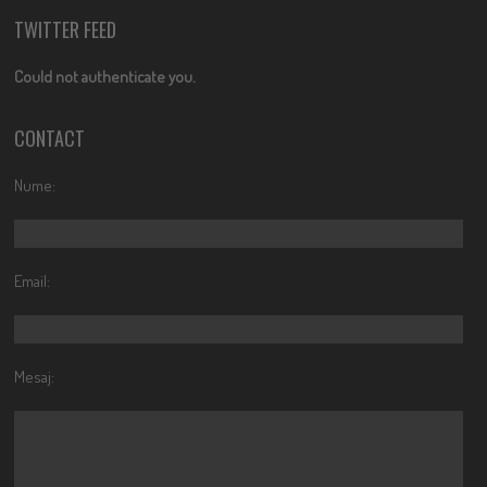
TWITTER FEED
Could not authenticate you.
CONTACT
Nume:
Email:
Mesaj: