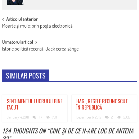
POST
Articolul anterior
Moarte şi muie; prin poşta electronică
NAVIGATION
Urmatorul articol
Istorie politică recentă. Jack cerea sânge
SIMILAR POSTS
SENTIMENTUL LUCRULUI BINE
HAGI, REGELE RECUNOSCUT
FACUT
ÎN REPUBLICĂ
January 14, 2011
117
7511
December 6, 2012
21
2982
124 THOUGHTS ON “
CINE ŞI DE CE N-ARE LOC DE ANTENA
3?
”