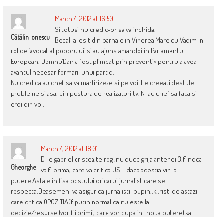
March 4, 2012 at 16:50
Si totusi nu cred c-or sa va inchida.
Cãtãlin Ionescu
Becali a iesit din parnaie in Vinerea Mare cu Vadim in
rol de ‘avocat al poporului’ si au ajuns amandoi in Parlamentul
European. Domnu’Dan a fost plimbat prin preventiv pentru a avea
avantul necesar formarii unui partid.
Nu cred ca au chef sa va martirizeze si pe voi. Le creeati destule
probleme si asa, din postura de realizatori tv. N-au chef sa faca si
eroi din voi.
March 4, 2012 at 18:01
D-le gabriel cristea,te rog ,nu duce grija antenei 3,fiindca
Gheorghe
va fi prima, care va critica USL, daca acestia vin la
putere.Asta e in fisa postului oricarui jurnalist care se
respecta.Deasemeni va asigur ca jurnalistii pupin..k..risti de astazi
care critica OPOZITIA(f putin normal ca nu este la
decizie/resurse)vor fii primii, care vor pupa in…noua putere(sa