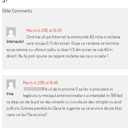
COMMENT
Older Comments
NAVIGATION
March 4, 2012 at 16:05
Cind ma uit pe Internet la emisiunile A3 intra o reclama
Internautul
care ocupa 2/3 din ecran. Dupa ce reclama se termina
ea va ramine cu ultimul cadru si doar 1/3 din ecran va rula A3 in
direct. Nu le poti spune sa repare reclama sau sa o scoata ?
March 4, 2012 at 16:46
:)))))))))))))Pd-ul da in prostie.O sa fac o precizare in
Irina
legatura cu mesajul anterior,treaba s-a intamplat in ’89.Vad
ca deja cei de la pd se dau otraviti cu cucuta,se dau stropiti cu acid
sulfuric.Culmea penibilului.Daca le sugerez sa se arunce de pe bloc
,oare ce fac?Se arunca?