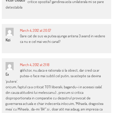
Victor Ciutacu
critice opozitia? gandirea asta unilaterala mi se pare
detestabila
March 4, 2012 at 20:57
Oare cat de sus va putea ajunge antena 3 avand in vedere
Kizi
ca nu e cel mai vechi canal?
March 4, 2012 at 21:18
@Victor, nu,daca e rationala si la obiect, dar cred ca ar
Ex
putea-o face mai subtil.cel putin, sa astepte sa devina
‘putere’.
oricum, faptul ca a criticat TOTI liberalii, bagandu-i in aceeasi oala(
din cauza atitudinii lui melescanu) , precum si critica
disproportionata in comparatie cu dezastrul provocat de
guvernarea actuala e chiar indecenta.inlocuim, ‘Mihaela, dragostea
mea’ cu Mihaela , da-mi ’84′”.si , doar atit mai adaug, am impresia ca