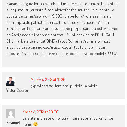
manance si gura lor ..ceva…chestiune de caracter uman).De fapt nu
sunt jurnalisti ,ci niste fiinte jalnice(sa faci rau tarii tale, pentru o
bucata de paine/sau la unii 9.000 ron pe luna/nu inseamna, nu
numai lipsa de patriotism, ci cu totul altceva mai josnic.Acesti
jurnaliisti au facut un mare rau,ajutand perpetuarea la putere timp
de 4 ani,a acestei pacoste portocalii.Sunt convins ca PORTOCALII
STIU mai bine ca noi cat”BINE”a facut Romaniei/romanilor,incat
incearca sa se disimuleze/mascheze ,in tot felul de”miscari
populare” sau sa se coloreze din portocaliu in verde,violet/PPDD/.
March 4, 2012 at 19:30
@protestatar: tare esti putintel la minte
Victor Ciutacu
March 4, 2012 at 20:00
da, antena 3 este un program care spune lucrurilor pe
Emanuel
nume