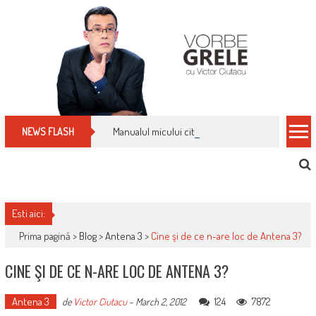
Skip
to
content
Manualul micului cititor de facturi: nu plăti nimic 
NEWS FLASH
Esti aici:
Prima pagină >
Blog
>
Antena 3
>
Cine şi de ce n-are loc de Antena 3?
CINE ŞI DE CE N-ARE LOC DE ANTENA 3?
Antena 3
124
7872
de
Victor Ciutacu
-
March 2, 2012