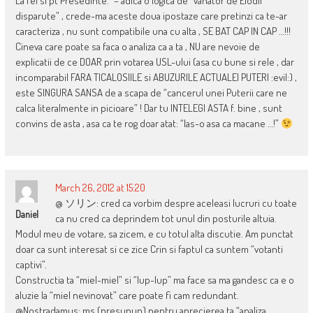
La fel si pt Presedinte.” – adica o logica de “vanator de Elodii
disparute” , crede-ma aceste doua ipostaze care pretinzi ca te-ar
caracteriza , nu sunt compatibile una cu alta , SE BAT CAP IN CAP …!!!
Cineva care poate sa faca o analiza ca a ta , NU are nevoie de
explicatii de ce DOAR prin votarea USL-ului (asa cu bune si rele , dar
incomparabil FARA TICALOSIILE si ABUZURILE ACTUALEI PUTERI :evil:) ,
este SINGURA SANSA de a scapa de “cancerul unei Puterii care ne
calca literalmente in picioare” ! Dar tu INTELEGI ASTA f. bine , sunt
convins de asta , asa ca te rog doar atat: “las-o asa ca macane …!”
March 26, 2012 at 15:20
@ ソリン: cred ca vorbim despre aceleasi lucruri cu toate
Daniel
ca nu cred ca deprindem tot unul din posturile altuia.
Modul meu de votare, sa zicem, e cu totul alta discutie. Am punctat
doar ca sunt interesat si ce zice Crin si faptul ca suntem “votanti
captivi”.
Constructia ta “miel-miel” si “lup-lup” ma face sa ma gandesc ca e o
aluzie la “miel nevinovat” care poate fi cam redundant.
@Nostradamus: ms (presupun) pentru aprecierea ta “analiza