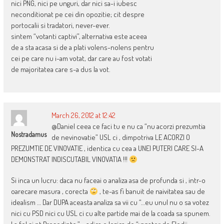
nici PNG, nici pe unguri, dar nici sa-i iubesc
neconditionat pe cei din opozitie; cit despre
portocalii si tradatori, never-ever.
sintem “votanti captivi”, alternativa este aceea
de a sta acasa si de a plati volens-nolens pentru
cei pe care nu i-am votat, dar care au fost votati
de majoritatea care s-a dus la vot.
March 26, 2012 at 12:42
@Daniel ceea ce faci tu e nu ca “nu acorzi prezumtia
Nostradamus
de nevinovatie” USL ci , dimpotriva LE ACORZI O
PREZUMTIE DE VINOVATIE , identica cu cea a UNEI PUTERI CARE SI-A
DEMONSTRAT INDISCUTABIL VINOVATIA !!!
Si inca un lucru: daca nu faceai o analiza asa de profunda si , intr-o
oarecare masura , corecta
, te-as fi banuit de naivitatea sau de
idealism … Dar DUPA aceasta analiza sa vii cu “…eu unul nu o sa votez
nici cu PSD nici cu USL ci cu alte partide mai de la coada sa spunem.