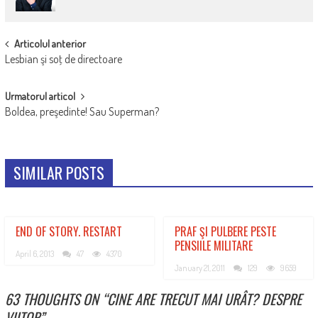
POST
Articolul anterior
Lesbian şi soţ de directoare
NAVIGATION
Urmatorul articol
Boldea, preşedinte! Sau Superman?
SIMILAR POSTS
END OF STORY. RESTART
PRAF ŞI PULBERE PESTE
PENSIILE MILITARE
April 6, 2013
47
4370
January 21, 2011
129
9659
63 THOUGHTS ON “
CINE ARE TRECUT MAI URÂT? DESPRE
VIITOR
”