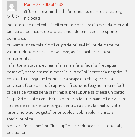
March 26, 2012 at 19:43
@Daniel: revenind la d-l Antonescu, eu n-o sa resping
ソリン
niciodata,
indiferent de context si indiferent de postura din care da interviul
(aceea de politician, de profesionist, de om), ceea ce spune
domnia sa;
nu l-am auzit sa bata cimpii cu gratie ori sa-l injure de mama pe
vreunul, dupa care sa-l reevalueze, astfel incit sa-mi para
nefrecventabil.
referitor la scapari, eu ma refeream la “a isi face” si “receptia
negativa”; poate era mai nimerit “a-si face” si “perceptia negativa” ?
ce spui tu e dragut in teorie, dar a scapa din chingile realitatii
de votant (consumator) captiv si a fi convins (bagind mina in foc)
ca ceea ce votezi se va si intimpla, presupune sa creezi un partid
(dupa 20 de ani e cam tirziu, taberele-s facute, oamenii de valoare
au ales de ce parte sa mearga), pentru ca altfel, faramitezi votul,
“aruncind orzul pe giste” unor papleci sub nivelul marii ca si
aparitii publice.
sintagma “miel-miel” ori “lup-lup” nu-s redundante, ci tonalitati,
degradeuri.