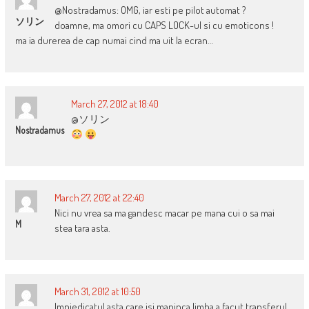
@Nostradamus: OMG, iar esti pe pilot automat ?
ソリン
doamne, ma omori cu CAPS LOCK-ul si cu emoticons !
ma ia durerea de cap numai cind ma uit la ecran…
March 27, 2012 at 18:40
@ソリン
Nostradamus
March 27, 2012 at 22:40
Nici nu vrea sa ma gandesc macar pe mana cui o sa mai
M
stea tara asta.
March 31, 2012 at 10:50
Impiedicatul asta care isi maninca limba a facut transferul