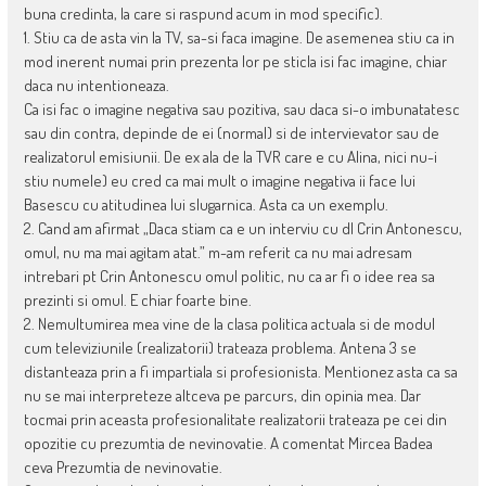
buna credinta, la care si raspund acum in mod specific).
1. Stiu ca de asta vin la TV, sa-si faca imagine. De asemenea stiu ca in
mod inerent numai prin prezenta lor pe sticla isi fac imagine, chiar
daca nu intentioneaza.
Ca isi fac o imagine negativa sau pozitiva, sau daca si-o imbunatatesc
sau din contra, depinde de ei (normal) si de intervievator sau de
realizatorul emisiunii. De ex ala de la TVR care e cu Alina, nici nu-i
stiu numele) eu cred ca mai mult o imagine negativa ii face lui
Basescu cu atitudinea lui slugarnica. Asta ca un exemplu.
2. Cand am afirmat „Daca stiam ca e un interviu cu dl Crin Antonescu,
omul, nu ma mai agitam atat.” m-am referit ca nu mai adresam
intrebari pt Crin Antonescu omul politic, nu ca ar fi o idee rea sa
prezinti si omul. E chiar foarte bine.
2. Nemultumirea mea vine de la clasa politica actuala si de modul
cum televiziunile (realizatorii) trateaza problema. Antena 3 se
distanteaza prin a fi impartiala si profesionista. Mentionez asta ca sa
nu se mai interpreteze altceva pe parcurs, din opinia mea. Dar
tocmai prin aceasta profesionalitate realizatorii trateaza pe cei din
opozitie cu prezumtia de nevinovatie. A comentat Mircea Badea
ceva Prezumtia de nevinovatie.