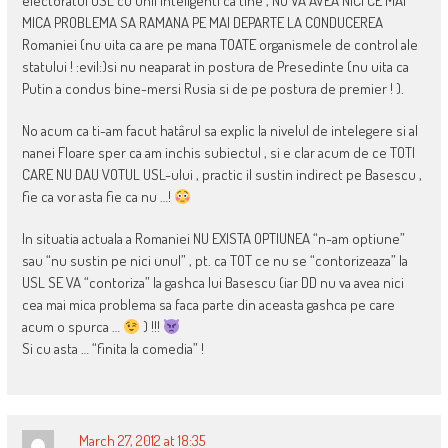
electoratul USL cu unii inteligenti ca tine , NU VA AVEA NICI CE MAI
MICA PROBLEMA SA RAMANA PE MAI DEPARTE LA CONDUCEREA
Romaniei (nu uita ca are pe mana TOATE organismele de control ale
statului ! :evil:)si nu neaparat in postura de Presedinte (nu uita ca
Putin a condus bine-mersi Rusia si de pe postura de premier ! ).
No acum ca ti-am facut hatârul sa explic la nivelul de intelegere si al
nanei Floare sper ca am inchis subiectul , si e clar acum de ce TOTI
CARE NU DAU VOTUL USL-ului , practic il sustin indirect pe Basescu ,
fie ca vor asta fie ca nu …!
In situatia actuala a Romaniei NU EXISTA OPTIUNEA “n-am optiune”
sau “nu sustin pe nici unul” , pt. ca TOT ce nu se “contorizeaza” la
USL SE VA “contoriza” la gashca lui Basescu (iar DD nu va avea nici
cea mai mica problema sa faca parte din aceasta gashca pe care
acum o spurca …
) !!!
Si cu asta … “finita la comedia” !
March 27, 2012 at 18:35