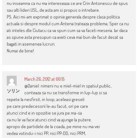
nu inseamna ca nu ma intereseaza ce are Crin Antonescu de spus
sau alti lideri USL, de asta am si propus o intrebare.
PS. Aici mi-am exprimat o opinie generala despre clasa politica
actuala si despre modul cum Antena trateaza problema. Sper ca nu
ati inteles dle Ciutacu ca va spun cum sa va faceti meseria. Iar daca
as spune asta presupun ca aveti ceva mai bun de facut decat sa
bagati in asemenea lucruri.
Numai de bine!
March 26, 2012 at 00:15
@Daniel: nimeni nu e miel-miel in spatiul public,
ソリン
conteaza sa nu se transforme in lup-lup si sa
repete la nesfirsit, in loop, aceleasi greseli
pe care predecesorii le-au facut, ori pe care
atunci cind e in opozitie se jura pe ma-sa
ca nu le va face atunci cind va ajunge la putere.
apropo de partidele de la coada, pe mine nu ma vei
vedea votindu-i nici PP, nici PP-DD, nici PRM,