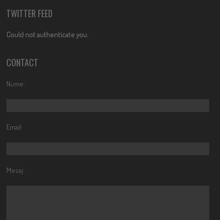
TWITTER FEED
Could not authenticate you.
CONTACT
Nume:
Email:
Mesaj: