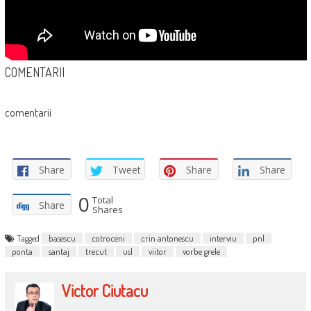
COMENTARII
comentarii
Share
Tweet
Share
Share
0
Total
Share
Shares
Tagged
basescu
cotroceni
crin antonescu
interviu
pnl
ponta
santaj
trecut
usl
viitor
vorbe grele
Victor Ciutacu