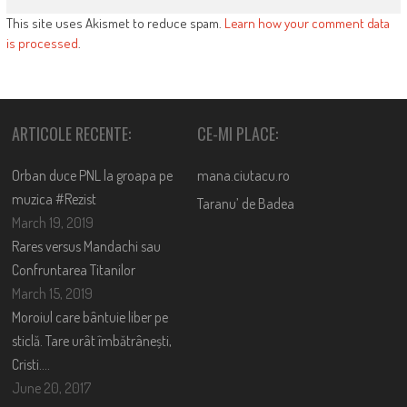
This site uses Akismet to reduce spam.
Learn how your comment data
is processed
.
ARTICOLE RECENTE:
CE-MI PLACE:
Orban duce PNL la groapa pe
mana.ciutacu.ro
muzica #Rezist
Taranu’ de Badea
March 19, 2019
Rares versus Mandachi sau
Confruntarea Titanilor
March 15, 2019
Moroiul care bântuie liber pe
sticlă. Tare urât îmbătrânești,
Cristi….
June 20, 2017