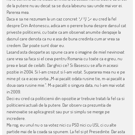
de la putere nu au decat sa se duca labeunu sau unde mai vor ei.
Parerea mea.
Daca e sa ne rezumam la un caz concret ソリン eu cred la fel
despre Crin Antonescu, adica am o perere buna despre dansul cat
priveste politicenii, cu toate ca am observat anumite derapaje la
dasnul care denota ca nu e asa de buna credinta cum ar vrea sa
credem. Dar poate sunt doar eu.
Lasand asta deoparte as spune ca are o imagine de miel nevinovat
care vrea sa faca si el ceva pentru Romania cu toate ca e greu, nu
prea e lasat de ceilalti. Dar ghici ce? Si Basescu se afla in aceasi
pozitie in 2004. Si l-am crezut si l-am votat. Supararea mea nu e pe
mine pt ca e acea vorba „M-ai pacalit odata rusine tie, m-ai pacalit a
doua oara rusine mie.”. M-a pacalit o singura data, nu l-am mai votat
in 2009.
Deci eu cred ca politicienii din opozitie ar trebuie tratati la fel ca si
politicienii actuali de la putere. Dar observ ca prezumtia de
nevinovatie se aplica gresit sau pur si simplu se merge pe
incredere.
Ma rog, eu unul nu o sa votez nici cu PSD nici cu USL ci cu alte
partide mai de la coada sa spunem. La fel si pt Presedinte. Dar asta