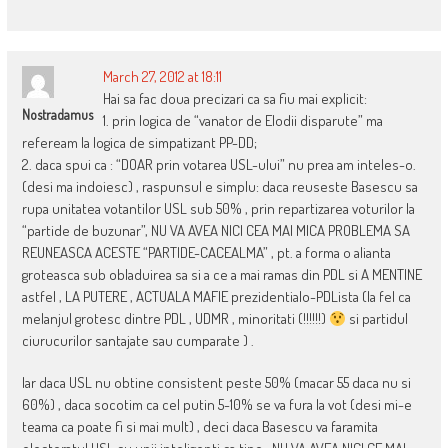
March 27, 2012 at 18:11
Hai sa fac doua precizari ca sa fiu mai explicit:
Nostradamus
1. prin logica de “vanator de Elodii disparute” ma
refeream la logica de simpatizant PP-DD;
2. daca spui ca : “DOAR prin votarea USL-ului” nu prea am inteles-o.
(desi ma indoiesc) , raspunsul e simplu: daca reuseste Basescu sa
rupa unitatea votantilor USL sub 50% , prin repartizarea voturilor la
“partide de buzunar”, NU VA AVEA NICI CEA MAI MICA PROBLEMA SA
REUNEASCA ACESTE “PARTIDE-CACEALMA” , pt. a forma o alianta
groteasca sub obladuirea sa si a ce a mai ramas din PDL si A MENTINE
astfel , LA PUTERE , ACTUALA MAFIE prezidentialo-PDLista (la fel ca
melanjul grotesc dintre PDL , UDMR , minoritati (!!!!!!)
si partidul
ciurucurilor santajate sau cumparate ) .
Iar daca USL nu obtine consistent peste 50% (macar 55 daca nu si
60%) , daca socotim ca cel putin 5-10% se va fura la vot (desi mi-e
teama ca poate fi si mai mult) , deci daca Basescu va faramita