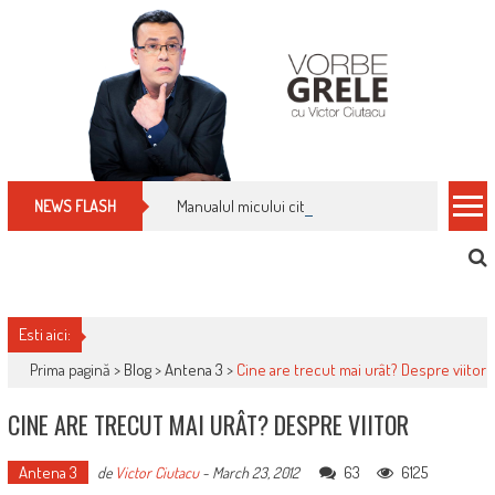
Skip
to
content
Manualul micului cititor de facturi: nu plăti nimic 
NEWS FLASH
Esti aici:
Prima pagină >
Blog
>
Antena 3
>
Cine are trecut mai urât? Despre viitor
CINE ARE TRECUT MAI URÂT? DESPRE VIITOR
Antena 3
63
6125
de
Victor Ciutacu
-
March 23, 2012