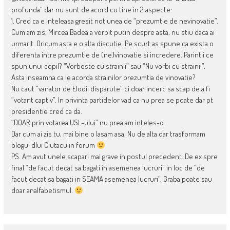
profunda” dar nu sunt de acord cu tine in 2 aspecte:
1. Cred ca e inteleasa gresit notiunea de “prezumtie de nevinovatie”.
Cum am zis, Mircea Badea a vorbit putin despre asta, nu stiu daca ai
urmarit. Oricum asta e o alta discutie. Pe scurt as spune ca exista o
diferenta intre prezumtie de (ne)vinovatie si incredere. Parintii ce
spun unui copil? “Vorbeste cu strainii” sau “Nu vorbi cu strainii”.
Asta inseamna ca le acorda strainilor prezumtia de vinovatie?
Nu caut “vanator de Elodii disparute” ci doar incerc sa scap de a fi
“votant captiv”. In privinta partidelor vad ca nu prea se poate dar pt
presidentie cred ca da.
“DOAR prin votarea USL-ului” nu prea am inteles-o.
Dar cum ai zis tu, mai bine o lasam asa. Nu de alta dar trasformam
blogul dlui Ciutacu in forum
PS. Am avut unele scapari mai grave in postul precedent. De ex spre
final “de facut decat sa bagati in asemenea lucruri” in loc de “de
facut decat sa bagati in SEAMA asemenea lucruri”. Graba poate sau
doar analfabetismul.