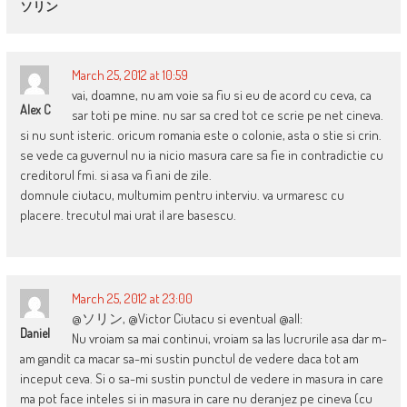
ソリン
March 25, 2012 at 10:59
vai, doamne, nu am voie sa fiu si eu de acord cu ceva, ca
Alex C
sar toti pe mine. nu sar sa cred tot ce scrie pe net cineva.
si nu sunt isteric. oricum romania este o colonie, asta o stie si crin.
se vede ca guvernul nu ia nicio masura care sa fie in contradictie cu
creditorul fmi. si asa va fi ani de zile.
domnule ciutacu, multumim pentru interviu. va urmaresc cu
placere. trecutul mai urat il are basescu.
March 25, 2012 at 23:00
@ソリン, @Victor Ciutacu si eventual @all:
Daniel
Nu vroiam sa mai continui, vroiam sa las lucrurile asa dar m-
am gandit ca macar sa-mi sustin punctul de vedere daca tot am
inceput ceva. Si o sa-mi sustin punctul de vedere in masura in care
ma pot face inteles si in masura in care nu deranjez pe cineva (cu