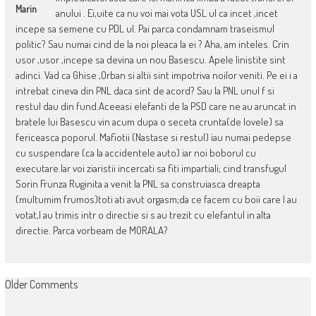
Marin
anului . Ei,uite ca nu voi mai vota USL ul ca incet ,incet
incepe sa semene cu PDL ul. Pai parca condamnam traseismul
politic? Sau numai cind de la noi pleaca la ei ? Aha, am inteles. Crin
usor ,usor ,incepe sa devina un nou Basescu. Apele linistite sint
adinci. Vad ca Ghise ,Orban si altii sint impotriva noilor veniti. Pe ei i a
intrebat cineva din PNL daca sint de acord? Sau la PNL unul f si
restul dau din fund.Aceeasi elefanti de la PSD care ne au aruncat in
bratele lui Basescu vin acum dupa o seceta crunta(de lovele) sa
fericeasca poporul. Mafiotii (Nastase si restul) iau numai pedepse
cu suspendare (ca la accidentele auto) iar noi boborul cu
executare.Iar voi ziaristii incercati sa fiti impartiali; cind transfugul
Sorin Frunza Ruginita a venit la PNL sa construiasca dreapta
(multumim frumos)toti ati avut orgasm;da ce facem cu boii care l au
votat,l au trimis intr o directie si s au trezit cu elefantul in alta
directie. Parca vorbeam de MORALA?
COMMENT
Older Comments
NAVIGATION