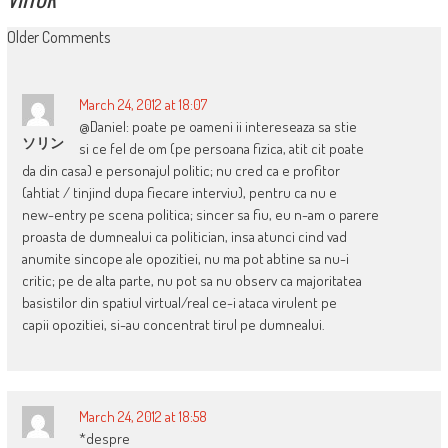
COMMENT
Older Comments
NAVIGATION
March 24, 2012 at 18:07
@Daniel: poate pe oameni ii intereseaza sa stie
ソリン
si ce fel de om (pe persoana fizica, atit cit poate
da din casa) e personajul politic; nu cred ca e profitor
(ahtiat / tinjind dupa fiecare interviu), pentru ca nu e
new-entry pe scena politica; sincer sa fiu, eu n-am o parere
proasta de dumnealui ca politician, insa atunci cind vad
anumite sincope ale opozitiei, nu ma pot abtine sa nu-i
critic; pe de alta parte, nu pot sa nu observ ca majoritatea
basistilor din spatiul virtual/real ce-i ataca virulent pe
capii opozitiei, si-au concentrat tirul pe dumnealui.
March 24, 2012 at 18:58
*despre