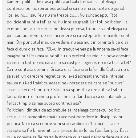
Oamenii politici din clasa politica actuala trebuie sa inteleaga
contextul politic romanesc actual si sa nu vina cu texte de genul:
“pai eu nu…” sau “eu nu am treaba cu…”. Nu sunt adeptul “toti
politicienii sunt la fel” sa nu fiu inteles gresit. Dar toti politicienii, si
in mod special cei care candideaza pt ceva, trebuie sa inteleaga ca
din start au un vot de ne-incredere si ca asteptarile romanilor sunt
mari. Din puncutul meu de vedere, nu asa mult in privinta la ce o sa
faca ci cum o sa faca. PDL-ul in trecut venea pe la Antena sa-si faca
imagine nu? Pe urma au venit cu un pretext stupid. E cineva convins
ca cei din USL de ex, daca ei o sa castige alegerile, nu o sa faca la fel?
Eu nu sunt asa convins. Si daca o sa faca si ei la fel, dle Ciutacu nu o
sa aveti un oarecare regret ca nu le-ati adresat anumite intrebari
sau ca nu i-ati tratat cu aceasi ne-incredere de care se “bucura”
acum si cei de la putere? Stiu, o sa spuneti ca urmariti sa tratati
lucrurile intr-o maniera profesionista. Dar daca o sa se intample la
fel cat timp o sa mai puteti continua asa?
Politicienii din ziua de azi trebuie sa inteleaga contextul politic
actual si ca oamenii nu mai au aceeasi incredere in disciplina lor
politica. Nu e ca si cum ar veni si ar candida in “Utopia” si sa se
astepte sa fie bineveniti ca si precedentii lor au fost fair-play. Daca
nu le convine sa fie tratati la Antena cu aceasi neincredere ca si cei