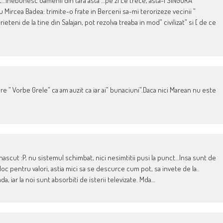
at…inebunesc oamenii din tara asta …pe zi ce trece, asta-i SINGURA
 Mircea Badea: trimite-o frate in Berceni sa-mi terorizeze vecinii ”
ieteni de la tine din Salajan, pot rezolva treaba in mod” civilizat” si [ de ce
 ” Vorbe Grele” ca am auzit ca iar ai” bunaciuni”.Daca nici Marean nu este
nenascut :P, nu sistemul schimbat, nici nesimtitii pusi la punct…Insa sunt de
 loc pentru valori, astia mici sa se descurce cum pot, sa invete de la..
a, iar la noi sunt absorbiti de isterii televizate. Mda…