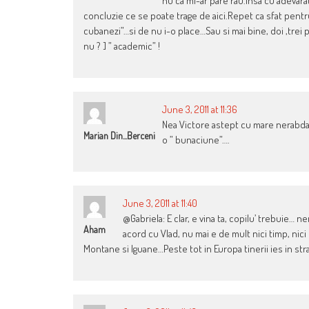
nu ca mi-ar pare rau.Insa cu adevar
concluzie ce se poate trage de aici.Repet ca sfat pentru
cubanezi”…si de nu i-o place…Sau si mai bine, doi ,trei pr
nu ? ] ” academic” !
June 3, 2011 at 11:36
Nea Victore astept cu mare nerabdare
Marian Din...Berceni
o ” bunaciune”….
June 3, 2011 at 11:40
@Gabriela: E clar, e vina ta, copilu’ trebuie… 
Aham
acord cu Vlad, nu mai e de mult nici timp, nici
Montane si Iguane…Peste tot in Europa tinerii ies in strad