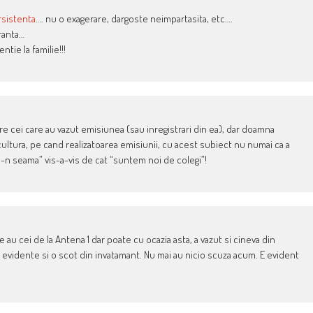
rsistenta
…. nu o exagerare, dargoste neimpartasita, etc….
iranta…
ntie la familie!!!
re cei care au vazut emisiunea (sau inregistrari din ea), dar doamna
ultura, pe cand realizatoarea emisiunii, cu acest subiect nu numai ca a
-n seama” vis-a-vis de cat “suntem noi de colegi”!
e au cei de la Antena 1 dar poate cu ocazia asta, a vazut si cineva din
evidente si o scot din invatamant. Nu mai au nicio scuza acum. E evident