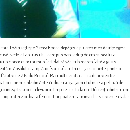
 care-l hărţuieşte pe Mircea Badea depăşeşte puterea mea de înţelegere.
vă) vedete tv a trustului, care prin banii aduşi de emisiunea lui a
cu un cinism cum rar mi-a fost dat să văd, sub masca falsă a grijii şi
dreptăm. Absolut întâmplător (sau nu) am trecut şi eu, înainte, printr-o
-a făcut vedetă Radu Moraru). Mai mult decât atât, cu doar vreo trei
iat bun pe holurile din Antenă, doar că agaţamentul nu era pe bază de
o înregistrau prin televizor în timp ce se uita la noi. Diferenţa dintre mine
s-o populatizez pe biata femeie. Dar poate m-am învechit şi e vremea să las