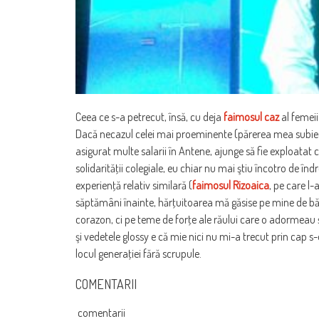
Ceea ce s-a petrecut, însă, cu deja
faimosul caz
al femeii
Dacă necazul celei mai proeminente (părerea mea subiecti
asigurat multe salarii în Antene, ajunge să fie exploatat 
solidarităţii colegiale, eu chiar nu mai ştiu încotro de în
experienţă relativ similară (
faimosul Rizoaica
, pe care l
săptămâni înainte, hărţuitoarea mă găsise pe mine de bă
corazon, ci pe teme de forţe ale răului care o adormeau şi 
şi vedetele glossy e că mie nici nu mi-a trecut prin cap 
locul generaţiei fără scrupule.
COMENTARII
comentarii