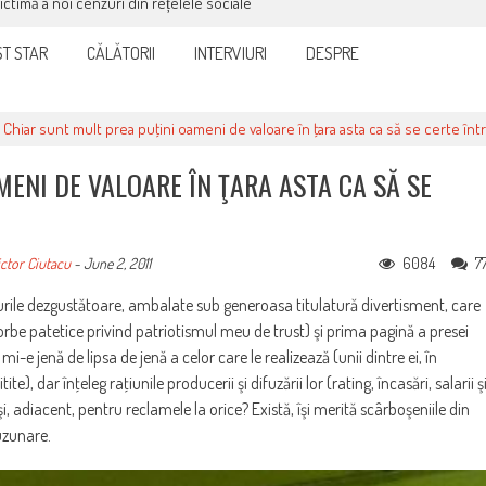
victimă a noi cenzuri din rețelele sociale
T STAR
CĂLĂTORII
INTERVIURI
DESPRE
>
Chiar sunt mult prea puţini oameni de valoare în ţara asta ca să se certe într
MENI DE VALOARE ÎN ŢARA ASTA CA SĂ SE
6084
7
ctor Ciutacu
-
June 2, 2011
rile dezgustătoare, ambalate sub generoasa titulatură divertisment, care
vorbe patetice privind patriotismul meu de trust) şi prima pagină a presei
-e jenă de lipsa de jenă a celor care le realizează (unii dintre ei, în
ite), dar înţeleg raţiunile producerii şi difuzării lor (rating, încasări, salarii ş
i, adiacent, pentru reclamele la orice? Există, îşi merită scârboşeniile din
uzunare.