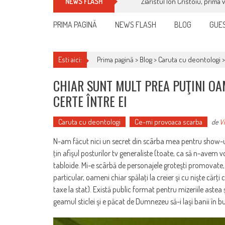
Ziaristul Ion Cristoiu, prima 
NEWS FLASH
PRIMA PAGINĂ
NEWS FLASH
BLOG
GUES
Esti aici:
Prima pagină >
Blog
>
Caruta cu deontologi
CHIAR SUNT MULT PREA PUŢINI OA
CERTE ÎNTRE EI
Caruta cu deontologi
Ce-mi provoaca scarba
de
Vi
N-am făcut nici un secret din scârba mea pentru show-u
ţin afişul posturilor tv generaliste (toate, ca să n-avem 
tabloide. Mi-e scârbă de personajele groteşti promovate, mi
particular, oameni chiar spălaţi la creier şi cu nişte cărţi cit
taxe la stat). Există public format pentru mizeriile astea ş
geamul sticlei şi e păcat de Dumnezeu să-i laşi banii în b