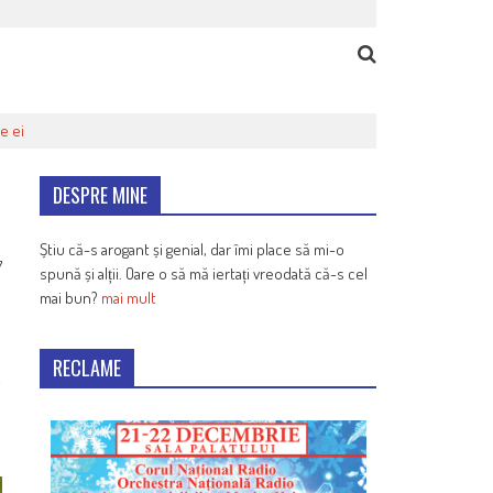
e ei
DESPRE MINE
Știu că-s arogant și genial, dar îmi place să mi-o
7
spună și alții. Oare o să mă iertați vreodată că-s cel
mai bun?
mai mult
RECLAME
i