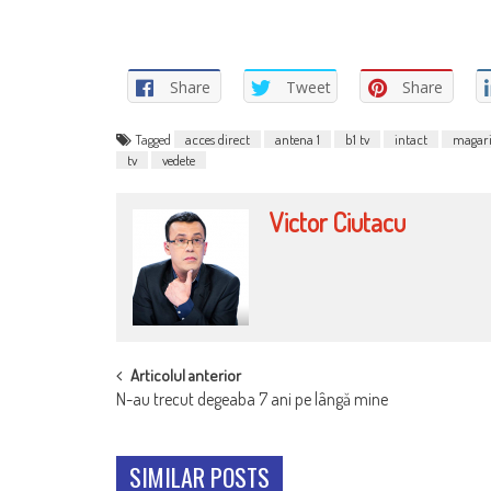
Share
Tweet
Share
Tagged
acces direct
antena 1
b1 tv
intact
magar
tv
vedete
Victor Ciutacu
POST
Articolul anterior
N-au trecut degeaba 7 ani pe lângă mine
NAVIGATION
SIMILAR POSTS