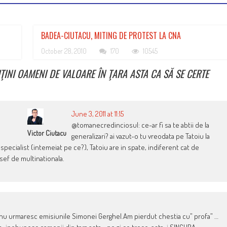
BADEA-CIUTACU, MITING DE PROTEST LA CNA
October 28, 2010
170
10545
INI OAMENI DE VALOARE ÎN ŢARA ASTA CA SĂ SE CERTE
June 3, 2011 at 11:15
@tomanecredinciosul: ce-ar fi sa te abtii de la
Victor Ciutacu
generalizari? ai vazut-o tu vreodata pe Tatoiu la
specialist (intemeiat pe ce?), Tatoiu are in spate, indiferent cat de
e sef de multinationala.
a nu urmaresc emisiunile Simonei Gerghel.Am pierdut chestia cu” profa” …