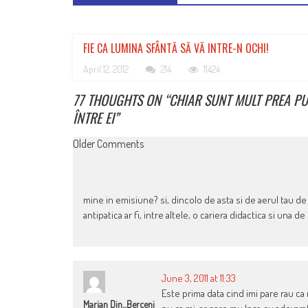
FIE CA LUMINA SFÂNTĂ SĂ VĂ INTRE-N OCHI!
April 12, 2012
214
11424
77 THOUGHTS ON “
CHIAR SUNT MULT PREA PUŢ
ÎNTRE EI
”
COMMENT
Older Comments
NAVIGATION
mine in emisiune? si, dincolo de asta si de aerul tau de 
antipatica ar fi, intre altele, o cariera didactica si una d
June 3, 2011 at 11:33
Este prima data cind imi pare rau c
Marian Din...Berceni