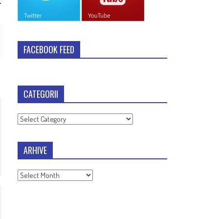
FACEBOOK FEED
CATEGORII
Categorii
ARHIVE
Arhive