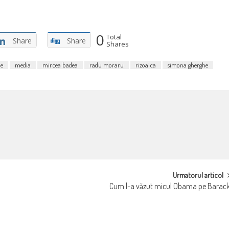
0
Total
Share
Share
Shares
ie
media
mircea badea
radu moraru
rizoaica
simona gherghe
Urmatorul articol
Cum l-a văzut micul Obama pe Barac