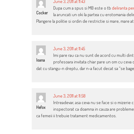
June 3, 2011 at 11:43
Dupa cum a spus si MB este o tb
deliranta pe
Cocker
Ia aruncati un oki la partea cu erotomania del
Plangere la politie si ordin de restrictie si mare, mare ate
June 3, 2011 at 11:45
Imi pare rau ca nu sunt de acord cu multi dint
Ioana
profesoara invitata chiar pare un om cu ceva c
dat cu stangu-n dreptu, dar n-a facut decat sa “se bage
June 3, 2011 at 11:58
Intreadevar, asa ceva nu se face si o mizerie c
Hefox
inspectorat ca doamna in cauza are probleme 
ca femeii ii trebuie tratament medicamentos.