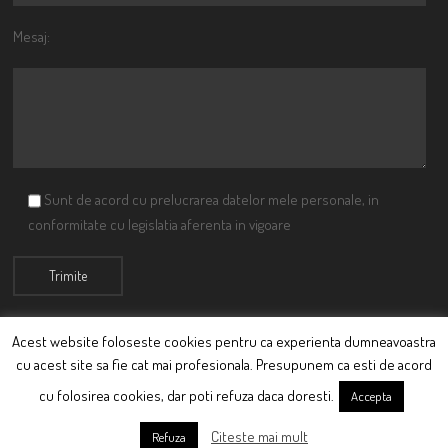
Mesaj:
Sunt de acord cu prelucrarea datelor mele personale, in
conformitate cu legislatia aferenta in vigoare
Acest website foloseste cookies pentru ca experienta dumneavoastra
cu acest site sa fie cat mai profesionala. Presupunem ca esti de acord
© Ciutacu 2015 Parte a Imperiului Ciutacesc.
cu folosirea cookies, dar poti refuza daca doresti.
Accepta
Powered By
Scriptics
Citeste mai mult
Refuza