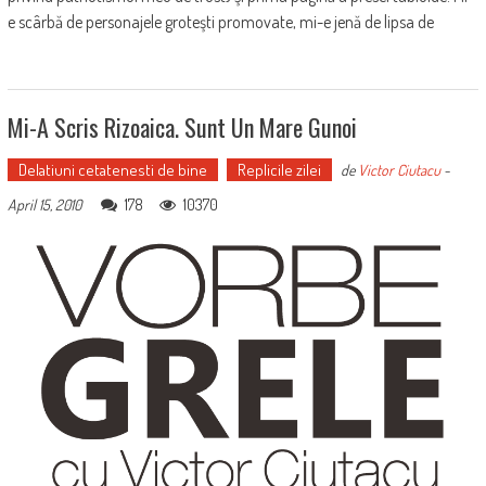
e scârbă de personajele groteşti promovate, mi-e jenă de lipsa de
Mi-A Scris Rizoaica. Sunt Un Mare Gunoi
Delatiuni cetatenesti de bine
Replicile zilei
de
Victor Ciutacu
-
178
10370
April 15, 2010