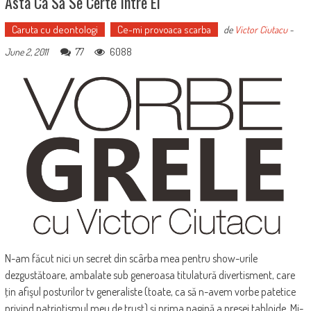
Asta Ca Să Se Certe Între Ei
Caruta cu deontologi
Ce-mi provoaca scarba
de
Victor Ciutacu
-
77
6088
June 2, 2011
N-am făcut nici un secret din scârba mea pentru show-urile
dezgustătoare, ambalate sub generoasa titulatură divertisment, care
ţin afişul posturilor tv generaliste (toate, ca să n-avem vorbe patetice
privind patriotismul meu de trust) şi prima pagină a presei tabloide. Mi-