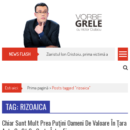
Skip
to
content
Ziaristul Ion Cristoiu, prima victimă a noi cenzuri 
NEWS FLASH
Esti aici:
Prima pagină >
Posts tagged "rizoaica"
TAG: RIZOAICA
Chiar Sunt Mult Prea Puţini Oameni De Valoare În Ţara