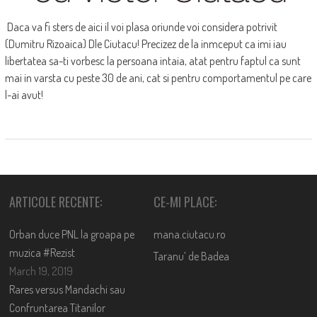
Daca va fi sters de aici il voi plasa oriunde voi considera potrivit
(Dumitru Rizoaica) Dle Ciutacu! Precizez de la inmceput ca imi iau
libertatea sa-ti vorbesc la persoana intaia, atat pentru faptul ca sunt
mai in varsta cu peste 30 de ani, cat si pentru comportamentul pe care
l-ai avut!
ARTICOLE RECENTE:
CE-MI PLACE:
Orban duce PNL la groapa pe
mana.ciutacu.ro
muzica #Rezist
Taranu’ de Badea
March 19, 2019
Rares versus Mandachi sau
Confruntarea Titanilor