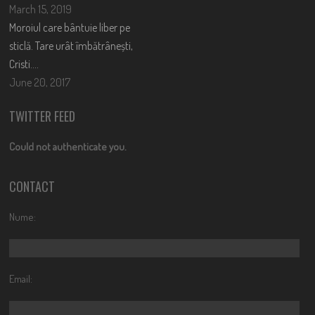
March 15, 2019
Moroiul care bântuie liber pe
sticlă. Tare urât îmbătrânești,
Cristi….
June 20, 2017
TWITTER FEED
Could not authenticate you.
CONTACT
Nume:
Email: