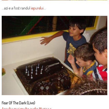
…azi
e
a fost randul
iepurelui
…
Fear Of The Dark (Live)
Asculta mai multe audio Muzica »