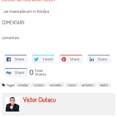
…iar maine plecam in Antalya
COMENTARII
comentarii
Share
Tweet
Share
Share
0
Total
Share
Shares
Tagged
antalya
ciutacii
concediu
mana
sarbatori
vladut
Victor Ciutacu