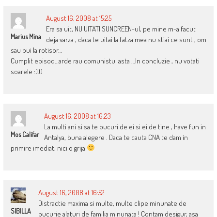
August 16, 2008 at 15:25
Era sa uit, NU UITATI SUNCREEN-ul, pe mine m-a facut
Marius Mina
deja varza , daca te uitai la fatza mea nu stiai ce sunt , om
sau pui la rotisor…
Cumplit episod…arde rau comunistul asta …In concluzie , nu votati
soarele :)))
August 16, 2008 at 16:23
La multi ani si sa te bucuri de ei si ei de tine , have fun in
Mos Califar
Antalya, buna alegere . Daca te cauta CNA te dam in
primire imediat, nici o grija
August 16, 2008 at 16:52
Distractie maxima si multe, multe clipe minunate de
SIBILLA
bucurie alaturi de familia minunata ! Contam desigur, asa