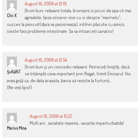
August 16, 2008 at 12:19
Drum bun, relaxare totala, bronzare si jocuri de apa cit mai
Chi-X
agreabile, lipsa oricaror vise cu si despre “marinelu”,
succes la pescuit(daca va pasioneaza), intilniri placute cu amicii,
sieste fara probleme intestinale. Sa va intoarceti sanatos!
August 16, 2008 at 12:54
Drum bun şi un concediu relaxant. Petreceţi liniştiţi, dacă
ŞuKăRiT
se întâmplă ceva important prin Regat, trimit Emisarul. Voi
avea grijă ca, de data aceasta, barca să reziste la furtună…
(Ne veţi lipsi!)
August 16, 2008 at 15:22
Multi ani , sanatate maxima , vacanta imperturbabila!
Marius Mina