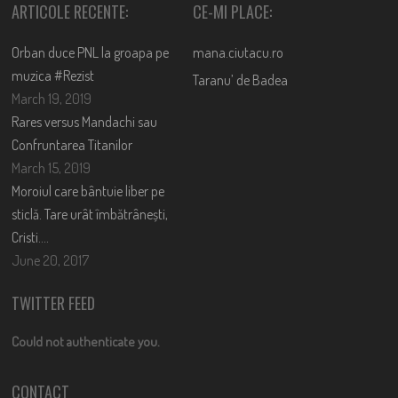
ARTICOLE RECENTE:
CE-MI PLACE:
Orban duce PNL la groapa pe
mana.ciutacu.ro
muzica #Rezist
Taranu’ de Badea
March 19, 2019
Rares versus Mandachi sau
Confruntarea Titanilor
March 15, 2019
Moroiul care bântuie liber pe
sticlă. Tare urât îmbătrânești,
Cristi….
June 20, 2017
TWITTER FEED
Could not authenticate you.
CONTACT