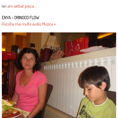
Ieri
am serbat pisica
…
ENYA – ORINOCO FLOW
Asculta mai multe audio Muzica »