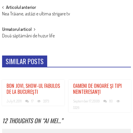
POST
Articolul anterior
Nea Trăiane, astăzi e ultima strigare tv
NAVIGATION
Urmatorul articol
Două săptămâni de huzur life
SIMILAR POSTS
BON JOVI, SHOW-UL FABULOS
OAMENI DE ONOARE ŞI TIPI
DE LA BUCUREŞTI
NEINTERESANŢI
July 11, 2011
17
3373
September 17, 2009
80
5326
12 THOUGHTS ON “
AI MEI…
”