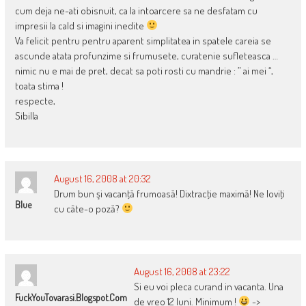
cum deja ne-ati obisnuit, ca la intoarcere sa ne desfatam cu
impresii la cald si imagini inedite
Va felicit pentru pentru aparent simplitatea in spatele careia se
ascunde atata profunzime si frumusete, curatenie sufleteasca …
nimic nu e mai de pret, decat sa poti rosti cu mandrie : ” ai mei “,
toata stima !
respecte,
Sibilla
August 16, 2008 at 20:32
Drum bun şi vacanţă frumoasă! Dixtracţie maximă! Ne loviţi
Blue
cu câte-o poză?
August 16, 2008 at 23:22
Si eu voi pleca curand in vacanta. Una
FuckYouTovarasi.blogspot.com
de vreo 12 luni. Minimum !
->