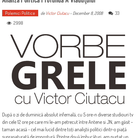
Polemici Politice
33
de
Victor Ciutacu
-
December 8, 2008
2998
După o zi de duminică absolut infernală, cu 5 ore-n diverse studiouri tv
din cele 12 ore pe care mi le-am petrecut între Antene si JN, am găsit -
taman acasă - cel mai lucid dintre toţi analiştii politici dintr-o piaţă
suprasaturată de impostură. Printre două îmbucături, am purtat un