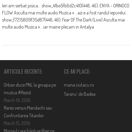
Ieri am serbat pisica... show_41be5fb6d2c410(448, 46); ENYA - ORINOCO
FLOW Asculta mai multe audio Muzica » ...azi e a fost randul iepurelui...
show_f7215809f35d87(448, 46); Fear Of The Dark (Live) Asculta mai
multe audio Muzica » ...iar maine plecam in Antalya
ARTICOLE RECENTE:
CE-MI PLACE:
Orban duce PNL la groapa pe
mana.ciutacu.ro
muzica #Rezist
Taranu’ de Badea
March 19, 2019
Rares versus Mandachi sau
Confruntarea Titanilor
March 15, 2019
Moroiul care bântuie liber pe