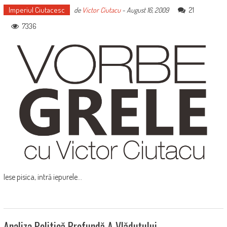
Imperiul Ciutacesc
21
de
Victor Ciutacu
-
August 16, 2009
7336
Iese pisica, intră iepurele...
Analiza Politică Profundă A Vlăduţului