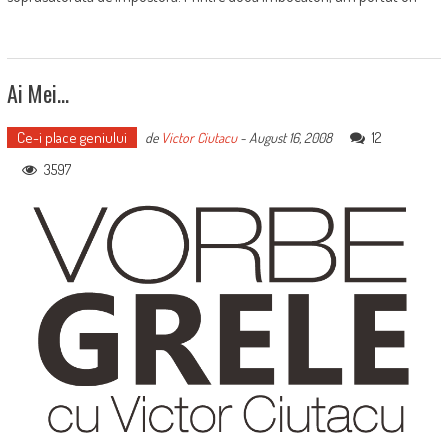
Ai Mei…
Ce-i place geniului
12
de
Victor Ciutacu
-
August 16, 2008
3597