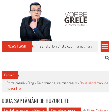
Skip
to
content
Cum îți schimbi, rapid, gratuit și eficient, furniz
NEWS FLASH
Esti aici:
Prima pagină >
Blog
>
Ce dixtractie, ce mishteaux
>
Două săptămâni de
huzur life
DOUĂ SĂPTĂMÂNI DE HUZUR LIFE
Ce dixtractie, ce mishteaux
Ce-i place geniului
de
Victor Ciutacu
-