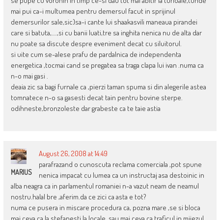
se pupe cu voronin in timp ce-si dau tot mai abitir la turloaie,(unde
mai pui ca-i multumea pentru demersul facut in sprijinul
demersurilor sale,sic)sa-i cante lui shaakasvili maneaua pirandei
care si batuta,….,si cu banii luati,tre sa inghita nenica nu de alta dar
nu poate sa discute despre eveniment decat cu siluitorul.
si uite cum se-alese prafu de pardalnica de independenta
energetica ,tocmai cand se pregatea sa traga clapa lui ivan .numa ca
n-o mai gasi .
deaia zic sa bagi furnale ca ,pierzi taman spuma si din alegerile astea
tomnatece n-o sa gasesti decat tain pentru bovine sterpe.
odihneste,bronzoleste dar grabeste ca te taie astia
August 26, 2008 at 14:49
parafrazand o cunoscuta reclama comerciala ,pot spune
MARIUS
nenica impacat cu lumea ca un instructaj asa destoinic in
alba neagra ca in parlamentul romaniei n-a vazut neam de neamul
nostru.halal bre ,aferim.da ce zici ca asta e tot?
numa ce pusera in miscare procedura ca, pozna mare ,se si bloca
mai ceva ca la stefanesti la locale ,sau mai ceva ca traficul in miiezul