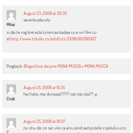
August 23, 2008 at 00:33
vacanta placuta
Mihai
si dai te rog link asta lu’mircea badea ca e un film cu
el:
http://www.trilulilu.ro/adolfutz/2691b960516067
Pingback:
Blogosfera despre MONA MUSCA « MONA MUSCA
August 25, 2008 at 16:24
hai frate, mai dureaza????? cat mai stai?? :p
Cristi
August 25, 2008 at 18:07
nu stiu de ce sar unii ca arsi,cand vad pozele copilului ucis
C