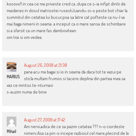
kosovo!!.in cea ce ma priveste cred ca ,dupa ce s-ia infipt dintii de
maidanez in dosul matriostei rusesti,luandu-si-o peste bot chiar la
summitul din cetatea lui bucur,poa sa latre cat pofteste ca nu-l va
mai baga nimeni in seama. a inceput ca o mare sansa de schimbare
si a sfarsit ca un mare fas dambovitean.
om trai si om vedea.
August 26, 2008 at 21:38
pana acu ma bagai si io in seama da daca tot te vazui pe
MARIUS
sticla multam frumos si tacere deplina din partea mea.sa
vaz ce mintos te-nturnasi
s-auzim numa de bine
August 27, 2008 at 17:42
Am nervi,adica de ce sa pazim cetatea ??? n-o ciordeste
Mihail
nimeni.Asa ca pin-o incepe razboiul cel mare,plecind de la