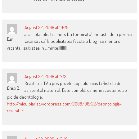
August 22, 2008 at 10:29
asa ciutacule, ti.a mers bn tonomatu’ anu’ asta de.ti permiti
Dan
vacanta , da’ la publicitatea facuta p blog , se merita o
vacanta!! sa.ti stea in …minte!!!!!!!!!
August 22, 2008 at 17:12
Realitatea TV a pus pozele copilului ucis la Bistrita de
Cristi C.
asistentul maternal. Este cumplit, oamenii acestia nu au
pic de deontologie:
http://miculpiarist.wordpress.com/2008/08/22/deontologia-
realitatii/