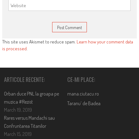
This site uses Akismet to reduce spam.
Learn how your comment data
is processed
.
ARTICOLE RECENTE:
CE-MI PLACE:
Orban duce PNL la groapa pe
mana.ciutacu.ro
muzica #Rezist
Taranu’ de Badea
March 19, 2019
Rares versus Mandachi sau
Confruntarea Titanilor
March 15, 2019