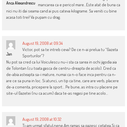
Anca Alexandrescu
mancarea ca e pericol mare…Este atat de buna ca
nici nu iti dai seama cand ai pus cateva kilograme. Sa veniti cu bine
acasa toti trei! Va pupam cu drag.
August 19, 2008 at 09:34
Victor, pot sa te intreb ceva? De ce n-ai prelua tu “Gazeta
Jan
Sporturilor”?
Nu pot sa cred ca lui Voiculescu nu-i sta ca sarea in ochi jigodia aia
de Tolontan (cu toata gasca de centru-dreapta de acolo). Cred ca
de-abia asteapta sa-i mature, numai ca n-o face inca pentru ca n-
are ce sa puna in loc. Si atunci, un tip ca tine, care are verb, placere
de-a comenta, pricepere la sport… Pe bune, as intra cu placere pe
site-ul Gazetei (nu ca acum) daca te-as regasi pe tine acolo…
August 19, 2008 at 10:32
Ti-am urmat sfatul,nene.Am ramas sa pazesc cetatea.Si ca