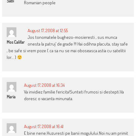
Sabi
Romanian people
August 17, 2008 at 12:55
Jos tonomatele bughezo-mosieresti , sus munca
Mos Califar
onesta la patruj’ de grade !!! Hai odihna placuta, stay safe
, be safe si vrem poze ( ca sa nu se mai oboseasca astia cu satelitii
lor… )
August 17, 2008 at 16:34
Va invidiez familie fericita!Sunteti frumosi si destepti.Va
Maria
doresc o vacanta minunata.
August 17, 2008 at 16:41
E bine nene.Huzuresti pe banii mogulului.Noi nu am primit