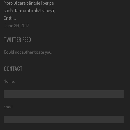
Moroiul care bântuie liber pe
sticlă. Tare urât îmbătrânești,
Cristi….
June 20, 2017
TWITTER FEED
Could not authenticate you.
CONTACT
Nume:
Email: