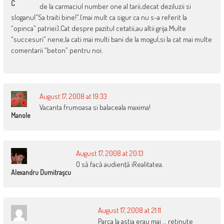
C
de la carmaciul number one al tarii,decat deziluzii si
sloganul”Sa traiti bine!”.(mai mult ca sigur ca nu s-a referit la
“opinca” patriei).Cat despre pazitul cetatii,au altii grija.Multe
“succesuri” nene,la cati mai multi bani de la mogul,si la cat mai multe
comentarii “beton” pentru noi.
August 17, 2008 at 19:33
Vacanta frumoasa si balaceala maxima!
Manole
August 17, 2008 at 20:13
O să facă audienţă iRealitatea.
Alexandru Dumitraşcu
August 17, 2008 at 21:11
Parca la astia erau mai … retinute