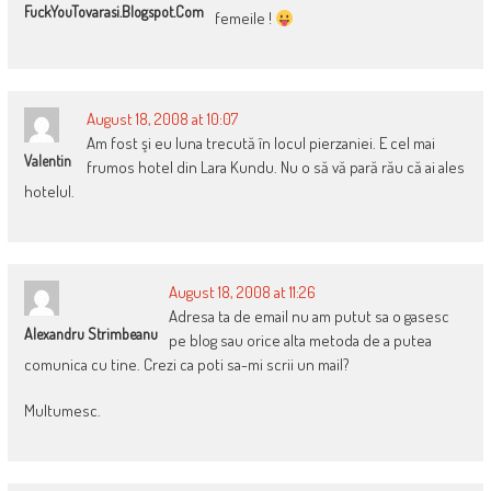
FuckYouTovarasi.blogspot.com
femeile !
August 18, 2008 at 10:07
Am fost şi eu luna trecută în locul pierzaniei. E cel mai
Valentin
frumos hotel din Lara Kundu. Nu o să vă pară rău că ai ales
hotelul.
August 18, 2008 at 11:26
Adresa ta de email nu am putut sa o gasesc
Alexandru Strimbeanu
pe blog sau orice alta metoda de a putea
comunica cu tine. Crezi ca poti sa-mi scrii un mail?
Multumesc.