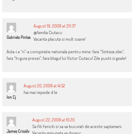
August 19, 2008 at 20:37
@familia Ciutacu
Gabriela Pintea
Vacanta placuta si mult soare!
Asta-i a “n”-a conspiratie nationala pentru mine: fara “Sinteza zilei”,
fara “In gura presei”, fara blogul lui Victor Ciutacu! Zile pustii si goale!
August 20, 2008 at 14:52
hai mai repede d le
Ion Cj
August 22, 2008 at 10:20
Sa fiti fericiti si sa va bucurati de aceste saptamani.
James Crissilv
Vacanta minunata va doresc