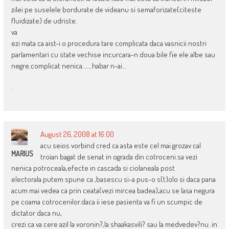
zilei pe suselele bordurate de videanu si semaforizate(citeste
fluidizate) de udriste.
va
ezi mata ca aist-i o procedura tare complicata daca vasnicii nostri
parlamentari cu state vechise incurcara-n doua bile fie ele albe sau
negre.complicat nenica…….habar n-ai…
.
August 26, 2008 at 16:00
acu seios vorbind cred ca asta este cel mai grozav cal
MARIUS
troian bagat de senat in ograda din cotroceni.sa vezi
nenica potroceala,efecte in cascada si ciolaneala post
electorala.putem spune ca ,basescu si-a pus-o s(t)olo si daca pana
acum mai vedea ca prin ceata(vezi mircea badea),acu se lasa negura
pe coama cotrocenilor.daca ii iese pasienta va fi un scumpic de
dictator daca nu,
crezi ca va cere azil la voronin?,la shaakasvili? sau la medvedev?nu. in