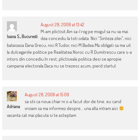
August 28, 2008 at 13:42
M-am plictisit.Am sa-l rog pe mogul sa nu va mai
Ioana S., Bucuresti
dea concediu la toti odata. Nici “Sinteza zilei”, nici
bataioasa Dana Grecu, nici R.Tudor, nici M.Badea.Ma obligati sa ma uit
la dulcegariile politice pe Realitatea.Noroc cu R.Dumitrescu care s-a
intors din concediu.In rest, plictiseala politica desi se apropie
campania electorala.Daca nu se trezesc acum, pierd startul.
August 28, 2008 at 15:09
sa stii ca noua chiar ni s-a facut dor de tine. eu cand
Adriana
vroiam sa ma informez despre… una alta intram aici
vacanta cat mai placuta si te asteptam