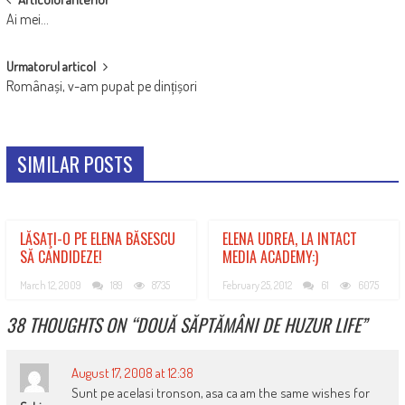
POST
Ai mei…
NAVIGATION
Urmatorul articol
Românași, v-am pupat pe dințișori
SIMILAR POSTS
LĂSAŢI-O PE ELENA BĂSESCU
ELENA UDREA, LA INTACT
SĂ CANDIDEZE!
MEDIA ACADEMY:)
March 12, 2009
189
8735
February 25, 2012
61
6075
38 THOUGHTS ON “
DOUĂ SĂPTĂMÂNI DE HUZUR LIFE
”
August 17, 2008 at 12:38
Sunt pe acelasi tronson, asa ca am the same wishes for