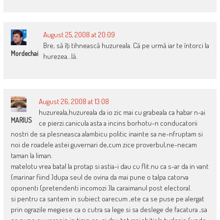
August 25, 2008 at 20:09
Bre, să îţi tihnească huzureala. Că pe urmă iar te întorci la
Mordechai
hurezea…lă.
August 26, 2008 at 13:08
huzureala,huzureala da io zic mai cu grabeala ca habar n-ai
MARIUS
ce pierzi.canicula asta a incins borhotu-n conducatorii
nostri de sa plesneasca alambicu politic inainte sa ne-nfruptam si
noi de roadele astei guvernari de,cum zice proverbul,ne-necam
taman la liman.
matelotu vrea batal la protap si astia-i dau cu flit.nu ca s-ar da in vant
(marinar fiind )dupa seul de ovina da mai pune o talpa catorva
oponenti (pretendenti incomozi )la caraimanul post electoral.
si pentru ca santem in subiect oarecum ,ete ca se puse pe alergat
prin ograzile megiese ca o cutra sa lege si sa deslege de facatura ,sa