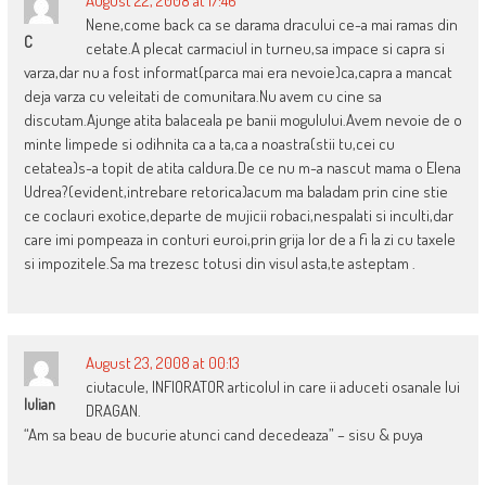
August 22, 2008 at 17:46
Nene,come back ca se darama dracului ce-a mai ramas din
C
cetate.A plecat carmaciul in turneu,sa impace si capra si
varza,dar nu a fost informat(parca mai era nevoie)ca,capra a mancat
deja varza cu veleitati de comunitara.Nu avem cu cine sa
discutam.Ajunge atita balaceala pe banii mogulului.Avem nevoie de o
minte limpede si odihnita ca a ta,ca a noastra(stii tu,cei cu
cetatea)s-a topit de atita caldura.De ce nu m-a nascut mama o Elena
Udrea?(evident,intrebare retorica)acum ma baladam prin cine stie
ce coclauri exotice,departe de mujicii robaci,nespalati si inculti,dar
care imi pompeaza in conturi euroi,prin grija lor de a fi la zi cu taxele
si impozitele.Sa ma trezesc totusi din visul asta,te asteptam .
August 23, 2008 at 00:13
ciutacule, INFIORATOR articolul in care ii aduceti osanale lui
Iulian
DRAGAN.
“Am sa beau de bucurie atunci cand decedeaza” – sisu & puya