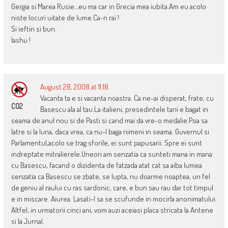
Gergia si Marea Rusie…eu ma car in Grecia mea iubita.Am eu acolo
niste locuri uitate de lume.Ca-n rai !
Si ieftin si bun.
Iashu !
August 28, 2008 at 11:18
Vacanta ta e si vacanta noastra. Ca ne-ai disperat, frate, cu
CO2
Basescu ala al tau.La italieni, presedintele tarii e bagat in
seama de anul nou si de Pasti si cand mai da vre-o medalie.Poa sa
latre si la luna, daca vrea, ca nu-l baga nimeni in seama. Guvernul si
Parlamentul,acolo se trag sforile, ei sunt papusarii. Spre ei sunt
indreptate mitralierele.Uneori am senzatia ca sunteti mana in mana
cu Basescu, facand o dizidenta de fatzada atat cat sa aiba lumea
senzatia ca Basescu se zbate, se lupta, nu doarme noaptea, un fel
de geniu al raului cu ras sardonic, care, e bun sau rau dar tot timpul
e in miscare. Aiurea. Lasati-l sa se scufunde in mocirla anonimatului.
Altfel, in urmatorii cinci ani, vom auzi aceiasi placa stricata la Antene
si la Jurnal.