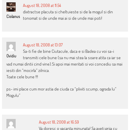
August 18, 2008 at 11:54
dixtractse placuta si cheltuieste si de la mogul si din
Ciolanus
tonomat si de unde mai ai si de unde mai poti!
August 18, 2008 at 13:07
Sa-ti fie de bine Ciutacule, daca e si Badea cu voi sa-i
Ovidiu
transmiti cele bune (sa nu mai stea la soare atita ca iar se
vad numai dintii cind vine).Si apoi mai meritati si voi concediu sa mai
iesiti din “mocirla” zilnica.
Toate cele bune !!!
ps- imi place cum mor astia de ciuda ca “pliviti scump, ograda lu”
Mogulu”
August 18, 2008 at 16:59
Va doresc o vacanta minunata! Sa aveti grija cu