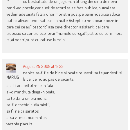
cu bestialitate de un jeg uman.Strang din dinti de nervi
cand vad pozele,dar sunt de acord sa se faca publice,numai asa
vedem adevarata fata a unor monstrii pusi,pe banii nostri,sa aduca
putina alinare unor suflete chinuite.Astept cu nerabdare poze in
care cei ce au” pastorit” asa ceva,directori,asistenti,cei care
trebuiau sa controleze lunar “mamele surogat”,platite cu banii mei,ai
tai,ai nostri,sunt cu catuse la maini.
August 25, 2008 at 18:23
nenica sa-ti fie de bine si poate reusesti sa te gandesti si
MARIUS
la cei ce nu au pas de vacanta.
sta-ti-ar spritul rece-n fata
si-o mandruta draga-n brata,
sa te dai la umbra muncii
sa-ti deschizi cutia mintii,
sa fii neica sanatos
si sa vii mult mai mintos
vacanta placuta