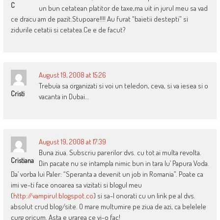
C
un bun cetatean platitor de taxe,ma uit in jurul meu sa vad
ce dracu am de pazit.Stupoare!!!! Au furat “baietii destepti” si
zidurile cetatii si cetatea.Ce e de facut?
August 19, 2008 at 15:26
Trebuia sa organizati si voi un teledon, ceva, si va iesea si o
Cristi
vacanta in Dubai…
August 19, 2008 at 17:39
Buna ziua. Subscriu parerilor dvs. cu tot ai multa revolta.
Cristiana
Din pacate nu se intampla nimic bun in tara lu’ Papura Voda.
Da’ vorba lui Paler: “Speranta a devenit un job in Romania”. Poate ca
imi ve-ti face onoarea sa vizitati si blogul meu
(
http://vampirul.blogspot.co
) si sa-l onorati cu un link pe al dvs.
absolut crud blog/site. O mare multumire pe ziua de azi, ca belelele
curg oricum. Asta e urarea ce vi-o fac!