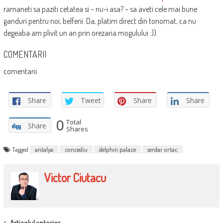
ramaneti sa paziti cetatea si – nu-i asa? – sa aveti cele mai bune
ganduri pentru noi, belferii. Da, platim direct din tonomat, ca nu
degeaba am plivit un an prin orezaria mogulului :))
COMENTARII
comentarii
Share
Tweet
Share
Share
0
Total
Share
Shares
Tagged
antalya
concediu
delphin palace
serdar ortac
Victor Ciutacu
Articolul anterior