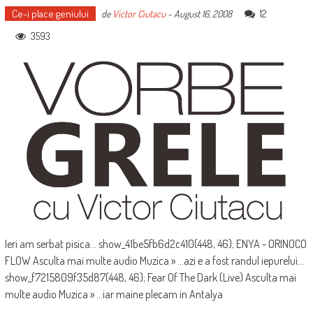
Ce-i place geniului
12
de
Victor Ciutacu
-
August 16, 2008
3593
Ieri am serbat pisica... show_41be5fb6d2c410(448, 46); ENYA - ORINOCO
FLOW Asculta mai multe audio Muzica » ...azi e a fost randul iepurelui...
show_f7215809f35d87(448, 46); Fear Of The Dark (Live) Asculta mai
multe audio Muzica » ...iar maine plecam in Antalya