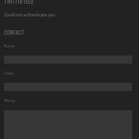
TWITTER FEED
Could not authenticate you.
CONTACT
Nume:
Email:
Mesaj: