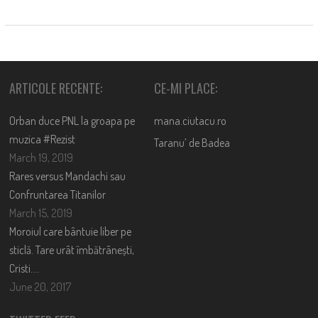
ARTICOLE RECENTE:
CE-MI PLACE:
Orban duce PNL la groapa pe
mana.ciutacu.ro
muzica #Rezist
Taranu’ de Badea
March 19, 2019
Rares versus Mandachi sau
Confruntarea Titanilor
March 15, 2019
Moroiul care bântuie liber pe
sticlă. Tare urât îmbătrânești,
Cristi….
June 20, 2017