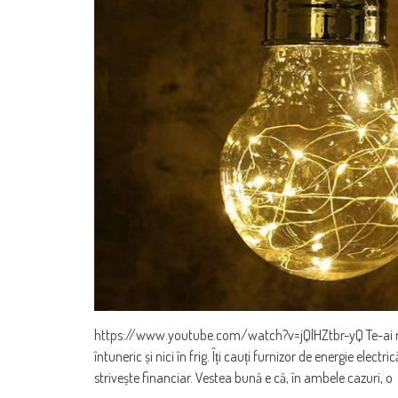
https://www.youtube.com/watch?v=jQlHZtbr-yQ Te-ai mutat
întuneric și nici în frig. Îți cauți furnizor de energie elec
strivește financiar. Vestea bună e că, în ambele cazuri, o