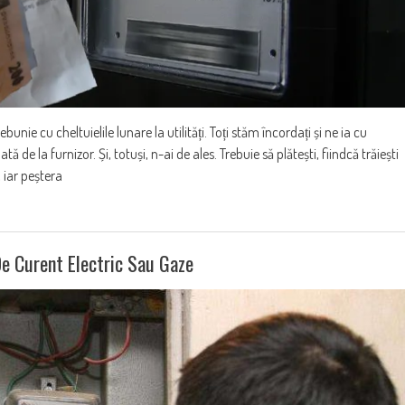
u cheltuielile lunare la utilități. Toți stăm încordați și ne ia cu
 de la furnizor. Și, totuși, n-ai de ales. Trebuie să plătești, fiindcă trăiești
 iar peștera
De Curent Electric Sau Gaze