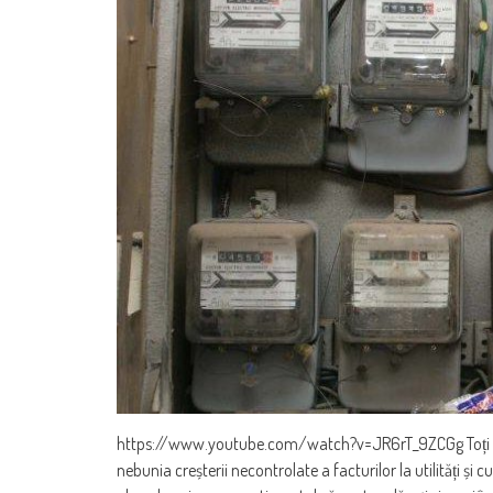
https://www.youtube.com/watch?v=JR6rT_9ZCGg Toți ne 
nebunia creșterii necontrolate a facturilor la utilități și 