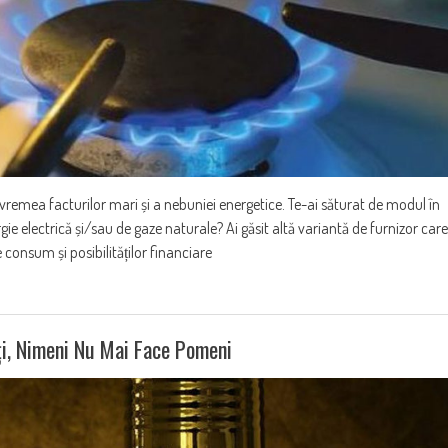
 facturilor mari și a nebuniei energetice. Te-ai săturat de modul în
gie electrică și/sau de gaze naturale? Ai găsit altă variantă de furnizor care
consum și posibilităților financiare
ți, Nimeni Nu Mai Face Pomeni