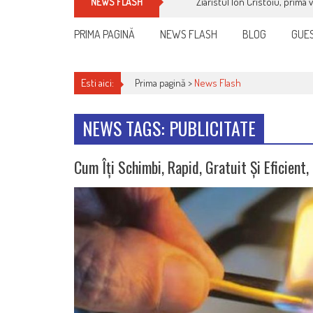
Cum îți schimbi, rapid, gratu
NEWS FLASH
PRIMA PAGINĂ
NEWS FLASH
BLOG
GUES
Esti aici:
Prima pagină >
News Flash
NEWS TAGS: PUBLICITATE
Cum Îți Schimbi, Rapid, Gratuit Și Eficient