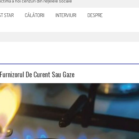
it și eficient, furnizorul de curent sau gaze
T STAR
CĂLĂTORII
INTERVIURI
DESPRE
, Furnizorul De Curent Sau Gaze