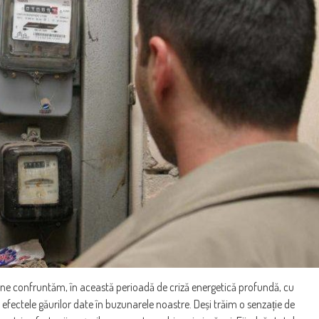
confruntăm, în această perioadă de criză energetică profundă, cu
cu efectele găurilor date în buzunarele noastre. Deși trăim o senzație de