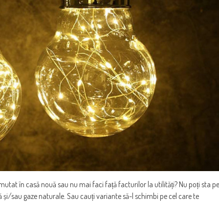
 în casă nouă sau nu mai faci față facturilor la utilități? Nu poți sta p
trică și/sau gaze naturale. Sau cauți variante să-l schimbi pe cel care te