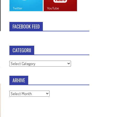
FACEBOOK FEED
CATEGORII
Categorii
ARHIVE
Arhive