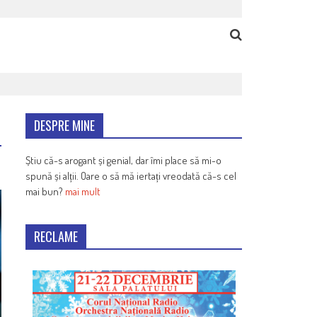
DESPRE MINE
Știu că-s arogant și genial, dar îmi place să mi-o
spună și alții. Oare o să mă iertați vreodată că-s cel
mai bun?
mai mult
RECLAME