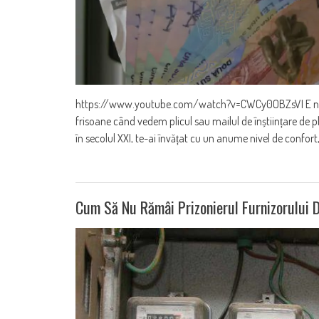
https://www.youtube.com/watch?v=CWCy0OBZsVI E nebunie c
frisoane când vedem plicul sau mailul de înștiințare de plată
în secolul XXI, te-ai învățat cu un anume nivel de confort,
Cum Să Nu Rămâi Prizonierul Furnizorului 