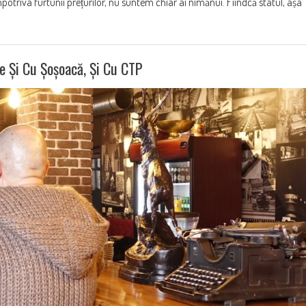
triva furtunii prețurilor, nu suntem chiar ai nimănui. Fiindcă statul, așa
e Și Cu Șoșoacă, Și Cu CTP