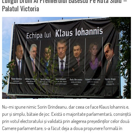
Palatul Victoria
Nu-mi spune nimic Sorin Grindeanu, dar ceea ce face Klaus Iohannis e,
pur și simplu, bătaie de joc. Există o majoritate parlamentară, consințită
prin votul electoratului și validată prin alegerea președinților celor două
Camere parlamentare, s-a făcut deja a doua propunere formală în