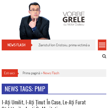
Skip
to
content
Ziaristul Ion Cristoiu, prima victimă a noi cenzuri 
NEWS FLASH
Esti aici:
Prima pagină >
News Flash
NEWS TAGS: PMP
I-Ați Umilit, I-Ați Ținut În Case, Le-Ați Furat