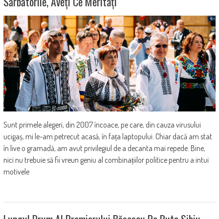
Sărbătorile, Aveți Ce Meritați
Sunt primele alegeri, din 2007 încoace, pe care, din cauza virusului
ucigaș, mi le-am petrecut acasă, în fața laptopului. Chiar dacă am stat
în live o gramadă, am avut privilegiul de a decanta mai repede. Bine,
nici nu trebuie să fii vreun geniu al combinațiilor politice pentru a intui
motivele
Lungul Drum Al Premierului Băsescu Pe Ruta Sibiu –