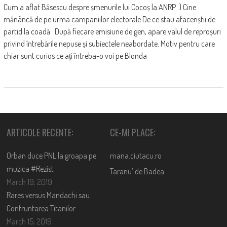
Cum a aflat Băsescu despre șmenurile lui Cocoș la ANRP :) Cine
mănâncă de pe urma campaniilor electorale De ce stau afaceriștii de
partid la coadă După fiecare emisiune de gen, apare valul de reproșuri
privind întrebările nepuse și subiectele neabordate. Motiv pentru care
chiar sunt curios ce ați întreba-o voi pe Blonda
ARTICOLE RECENTE:
CE-MI PLACE:
Orban duce PNL la groapa pe
mana.ciutacu.ro
muzica #Rezist
Taranu’ de Badea
March 19, 2019
Rares versus Mandachi sau
Confruntarea Titanilor
March 15, 2019