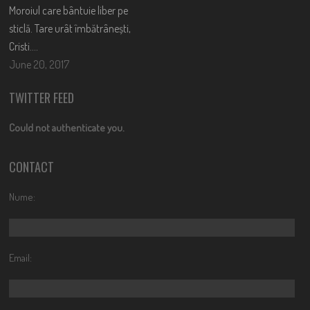
Moroiul care bântuie liber pe
sticlă. Tare urât îmbătrânești,
Cristi….
June 20, 2017
TWITTER FEED
Could not authenticate you.
CONTACT
Nume:
Email: