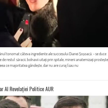
ul tonomat câteva ingrediente ale succesului Dianei Șoșoacă: - se duce
 de restul: săracii, bolnavii uitați prin spitale, minerii anatemizați prostește
i, ceea ce majoritatea gândește, dar nu are curaj (sau nu
r Al Revelației Politice AUR