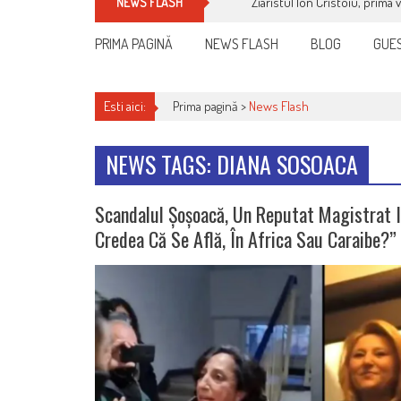
Cum îți schimbi, rapid, gratu
NEWS FLASH
PRIMA PAGINĂ
NEWS FLASH
BLOG
GUES
Esti aici:
Prima pagină >
News Flash
NEWS TAGS: DIANA SOSOACA
Scandalul Șoșoacă, Un Reputat Magistrat I
Credea Că Se Află, În Africa Sau Caraibe?”