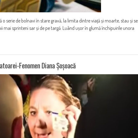
erie de bolnavi în stare gravă, la limita dintre viață și moarte, stau și se
ii mai sprinteni sar și de pe targă. Luând ușor în glumă închipuirile unora
natoarei-Fenomen Diana Șoșoacă