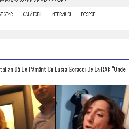
it și eficient, furnizorul de curent sau gaze
T STAR
CĂLĂTORII
INTERVIURI
DESPRE
talian Dă De Pământ Cu Lucia Goracci De La RAI: “unde