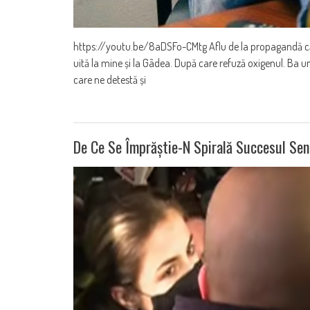
https://youtu.be/8aDSFo-CMtg Aflu de la propagandă că o s
uită la mine și la Gâdea. După care refuză oxigenul. Ba un
care ne detestă și
De Ce Se Împrăștie-N Spirală Succesul Se