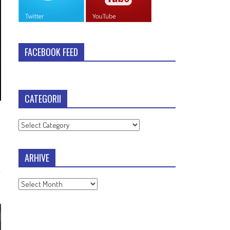
FACEBOOK FEED
CATEGORII
Categorii
ARHIVE
Arhive