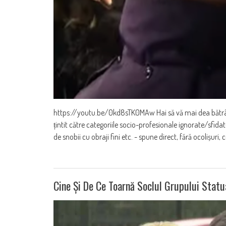
https://youtu.be/0kd8sTK0MAw Hai să vă mai dea bătrân
țintit către categoriile socio-profesionale ignorate/sfidate
de snobii cu obraji fini etc. - spune direct, fără ocolișur
Cine Și De Ce Toarnă Soclul Grupului Statua