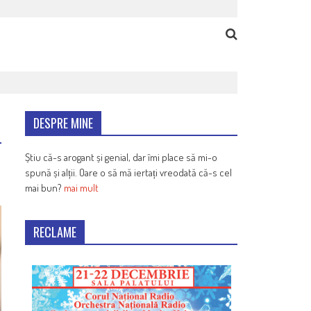
DESPRE MINE
Știu că-s arogant și genial, dar îmi place să mi-o
spună și alții. Oare o să mă iertați vreodată că-s cel
mai bun?
mai mult
RECLAME