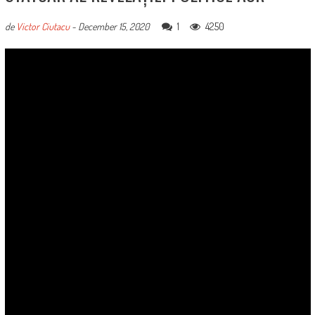
1
4250
de
Victor Ciutacu
-
December 15, 2020