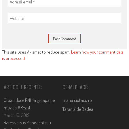
This site uses Akismet to reduce spam.
Learn how your comment data
is processed
.
ARTICOLE RECENTE:
CE-MI PLACE:
Orban duce PNL la groapa pe
mana.ciutacu.ro
muzica #Rezist
Taranu’ de Badea
March 19, 2019
Rares versus Mandachi sau