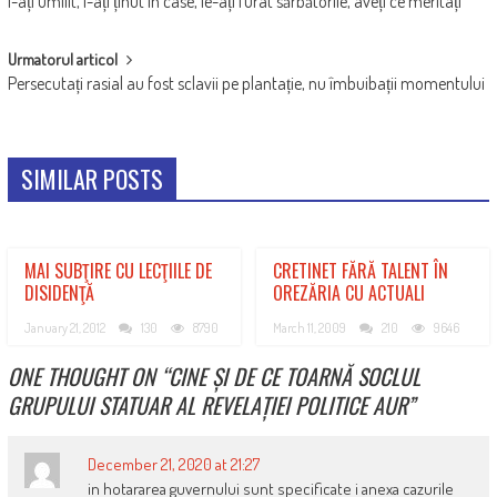
I-ați umilit, i-ați ținut în case, le-ați furat sărbătorile, aveți ce meritați
NAVIGATION
Urmatorul articol
Persecutați rasial au fost sclavii pe plantație, nu îmbuibații momentului
SIMILAR POSTS
MAI SUBŢIRE CU LECŢIILE DE
CRETINET FĂRĂ TALENT ÎN
DISIDENŢĂ
OREZĂRIA CU ACTUALI
January 21, 2012
130
8790
March 11, 2009
210
9646
ONE THOUGHT ON “
CINE ȘI DE CE TOARNĂ SOCLUL
GRUPULUI STATUAR AL REVELAȚIEI POLITICE AUR
”
December 21, 2020 at 21:27
in hotararea guvernului sunt specificate i anexa cazurile