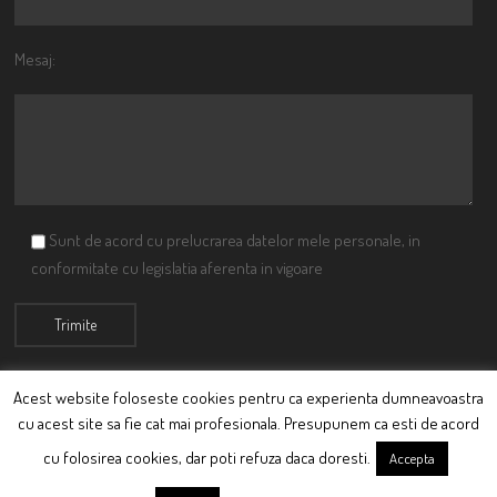
Mesaj:
Sunt de acord cu prelucrarea datelor mele personale, in
conformitate cu legislatia aferenta in vigoare
Acest website foloseste cookies pentru ca experienta dumneavoastra
cu acest site sa fie cat mai profesionala. Presupunem ca esti de acord
© Ciutacu 2015 Parte a Imperiului Ciutacesc.
cu folosirea cookies, dar poti refuza daca doresti.
Accepta
Powered By
Scriptics