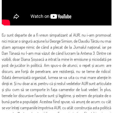
Eu sunt departe de a fi vreun simpatizant al AUR, nu i-am promovat
nici măcar o singură acțiune lui George Simion, de Claudiu Târziu nu mai
știam aproape nimic de când a plecat de la Jurnalul național, iar pe
Dan Tănasă nu l-am mai văzut de când lucram la Antena 3. Dintre cei
vizibili, doar Diana Șoșoacă a intrat la mine în emisiune și niciodată pe
post de jucător în politică. Am spus-o de atunci, o repet și acum: are
discurs, are forță de penetrare, are rezistență, nu se teme de ridicol.
Odată demonizată organizat, lumea se va uita cu mai mare atenție în
dinții ei. Și nu doar ai ei, pentru că și restul vedetelor AUR sunt articulate
și știu cum să se comporte în fața camerelor de luat vederi. În plus,
temele lor discursive favorite sunt și legitime, și extrem de prizate de o
bună parte a populației. Acestea fiind spuse, vă anunț de acum: cu cât
se vor înteți campaniile împotriva AUR, cu atât construcția asta politică