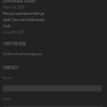
Confruntarea Titanilor
March 15, 2019
Moroiul care bântuie liber pe
sticlă. Tare urât îmbătrânești,
Cristi….
June 20, 2017
TWITTER FEED
Could not authenticate you.
CONTACT
Nume:
Email: