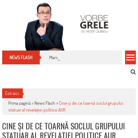
Skip
to
content
Manualul micului cititor de facturi: nu plăti nimic 
NEWS FLASH
Esti aici:
Prima pagină >
News Flash
>
Cine și de ce toarnă soclul grupului
statuar al revelației politice AUR
CINE ȘI DE CE TOARNĂ SOCLUL GRUPULUI
STATUAR AL REVELAȚIEI POLITICE AUR