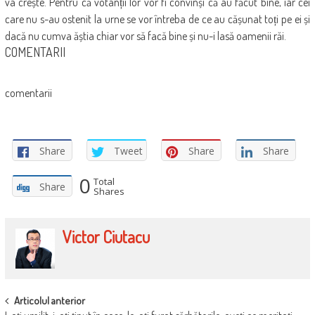
va crește. Pentru că votanții lor vor fi convinși că au făcut bine, iar cei
care nu s-au ostenit la urne se vor întreba de ce au cășunat toți pe ei și
dacă nu cumva ăștia chiar vor să facă bine și nu-i lasă oamenii răi.
COMENTARII
comentarii
Share
Tweet
Share
Share
0
Total
Share
Shares
Victor Ciutacu
POST
Articolul anterior