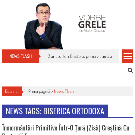
Skip
to
content
Ziaristul Ion Cristoiu, prima victimă a noi cenzuri 
NEWS FLASH
Esti aici:
Prima pagină >
News Flash
NEWS TAGS: BISERICA ORTODOXA
Înmormântări Primitive Într-O Țară (zisă) Creștină Cu