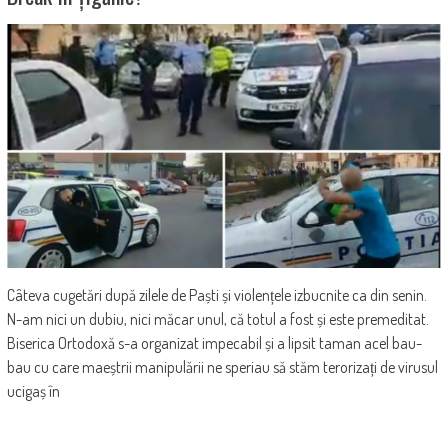
Câteva cugetări după zilele de Paști și violențele izbucnite ca din senin.
N-am nici un dubiu, nici măcar unul, că totul a fost și este premeditat.
Biserica Ortodoxă s-a organizat impecabil și a lipsit taman acel bau-
bau cu care maeștrii manipulării ne speriau să stăm terorizați de virusul
ucigaș în