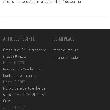
Băsescu ajunsese să nu mai iasă pe stradă de spaima
ARTICOLE RECENTE:
CE-MI PLACE:
Orban duce PNL la groapa pe
mana.ciutacu.ro
muzica #Rezist
Taranu’ de Badea
March 19, 2019
Rares versus Mandachi sau
Confruntarea Titanilor
March 15, 2019
Moroiul care bântuie liber pe
sticlă. Tare urât îmbătrânești,
Cristi….
June 20, 2017