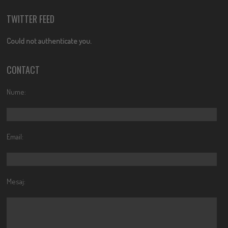
TWITTER FEED
Could not authenticate you.
CONTACT
Nume:
Email:
Mesaj: