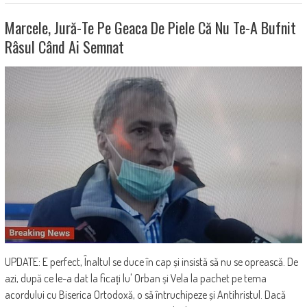
Marcele, Jură-Te Pe Geaca De Piele Că Nu Te-A Bufnit
Râsul Când Ai Semnat
UPDATE: E perfect, Înaltul se duce în cap și insistă să nu se oprească. De
azi, după ce le-a dat la ficați lu' Orban și Vela la pachet pe tema
acordului cu Biserica Ortodoxă, o să întruchipeze și Antihristul. Dacă