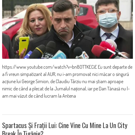
https://www.youtube.com/watch?v=bn8OTTKECiE Eu sunt departe de
a fi vreun simpatizant al AUR, nu i-am promovat nici măcar o singură
acțiune lui George Simion, de Claudiu Târziu nu mai știam aproape
nimic de când a plecat de la Jurnalul național, iar pe Dan Tănasă nu l-
am mai văzut de când lucram la Antena
Spartacus Și Frații Lui: Cine Vine Cu Mine La Un City
Break În Țigănie?