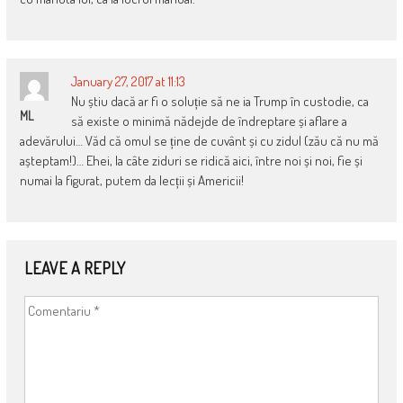
January 27, 2017 at 11:13
Nu știu dacă ar fi o soluție să ne ia Trump în custodie, ca
ML
să existe o minimă nădejde de îndreptare și aflare a
adevărului… Văd că omul se ține de cuvânt și cu zidul (zău că nu mă
așteptam!)… Ehei, la câte ziduri se ridică aici, între noi și noi, fie și
numai la figurat, putem da lecții și Americii!
LEAVE A REPLY