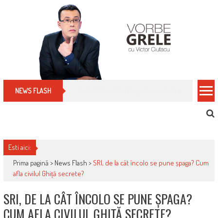
Skip
to
content
Cum îți schimbi, rapid, gratuit și eficient, furniz
NEWS FLASH
Esti aici:
Prima pagină >
News Flash
>
SRI, de la cât încolo se pune șpaga? Cum
afla civilul Ghiță secrete?
SRI, DE LA CÂT ÎNCOLO SE PUNE ȘPAGA?
CUM AFLA CIVILUL GHIȚĂ SECRETE?