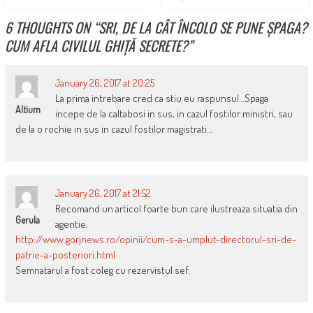
6 THOUGHTS ON “
SRI, DE LA CÂT ÎNCOLO SE PUNE ȘPAGA?
CUM AFLA CIVILUL GHIȚĂ SECRETE?
”
January 26, 2017 at 20:25
La prima intrebare cred ca stiu eu raspunsul…Spaga
Altium
incepe de la caltabosi in sus, in cazul fostilor ministri, sau
de la o rochie in sus in cazul fostilor magistrati…
January 26, 2017 at 21:52
Recomand un articol foarte bun care ilustreaza situatia din
Gerula
agentie.
http://www.gorjnews.ro/opinii/cum-s-a-umplut-directorul-sri-de-
patrie-a-posteriori.html
Semnatarul a fost coleg cu rezervistul sef.