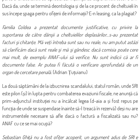
Dacă da, unde se termină deontologia și de la ce procent de cheltuieli în
sus începe șpaga pentru ofițerii de informații? E-n leasing, ca la plagiat?
Familia Coldea a prezentat documente justificative, cu privire la
suportarea de către dânşii a cheltuielilor deplasărilor…s-au prezentat
facturi şi chitanţe. Mă veţi întreba sunt sau nu reale, nu am putut astăzi
să clarificăm dacă sunt reale şi mă şi gândesc dacă comisia poate cere
mai mult, de exemplu ANAF-ului să verifice. Nu sunt indicii că ar fi
documente false. Ar putea fi făcută o verificare aprofundată de un
organ de cercetare penală.
(Adrian Țuțuianu)
La două săptămâni de la izbucnirea scandalului, statul român, unde SRI
este pilon (și) în lupta pentru combaterea evaziunii fiscale, ne anunță că
prim-adjunctul instituției nu a încălcat legea (d-aia a și fost repus pe
funcția de unde se suspendase înainte să-l treacă în rezervă) deși nu are
instrumentele necesare să afle dacă o factură a fiscalizată sau nu?
ANAF cu ce se mai ocupă?
Sebastian Ghiță nu a fost ofiţer acoperit, un argument adus de SRI e