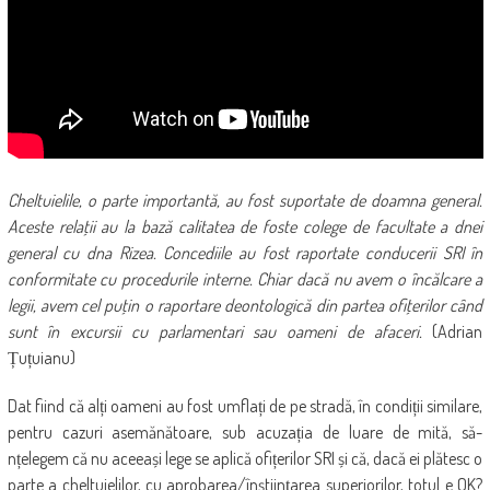
Cheltuielile, o parte importantă, au fost suportate de doamna general.
Aceste relaţii au la bază calitatea de foste colege de facultate a dnei
general cu dna Rizea. Concediile au fost raportate conducerii SRI în
conformitate cu procedurile interne. Chiar dacă nu avem o încălcare a
legii, avem cel puţin o raportare deontologică din partea ofiţerilor când
sunt în excursii cu parlamentari sau oameni de afaceri.
(Adrian
Țuțuianu)
Dat fiind că alți oameni au fost umflați de pe stradă, în condiții similare,
pentru cazuri asemănătoare, sub acuzația de luare de mită, să-
nțelegem că nu aceeași lege se aplică ofițerilor SRI și că, dacă ei plătesc o
parte a cheltuielilor, cu aprobarea/înștiințarea superiorilor, totul e OK?