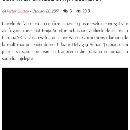
6
2318
de
Victor Ciutacu
-
January 26, 2017
Dincolo de faptul că au confirmat pas cu pas dezvăluirile înregistrate
ale fugarului inculpat Ghiță Aurelian Sebastian, audierile de ieri, de la
Comisia SRI, lasă câteva lucruri în aer. Până ce voi primi niște lămuriri de
la mult mai pricepuții domni Eduard Hellvig și Adrian Țuțuianu, îmi
permit să scriu cum văd eu traducerea din română în română a
spuselor înțelepte.