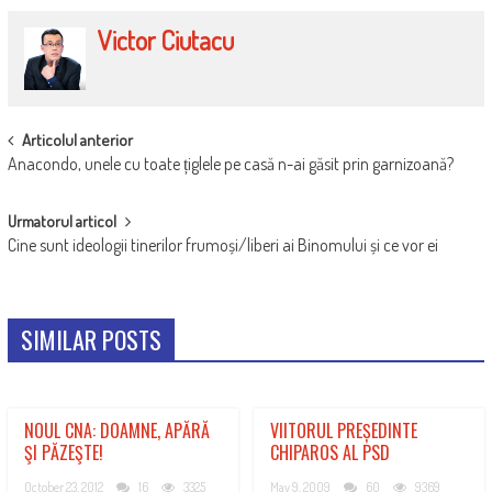
Victor Ciutacu
POST
Articolul anterior
Anacondo, unele cu toate țiglele pe casă n-ai găsit prin garnizoană?
NAVIGATION
Urmatorul articol
Cine sunt ideologii tinerilor frumoși/liberi ai Binomului și ce vor ei
SIMILAR POSTS
NOUL CNA: DOAMNE, APĂRĂ
VIITORUL PREȘEDINTE
ŞI PĂZEŞTE!
CHIPAROS AL PSD
October 23, 2012
16
3325
May 9, 2009
60
9369