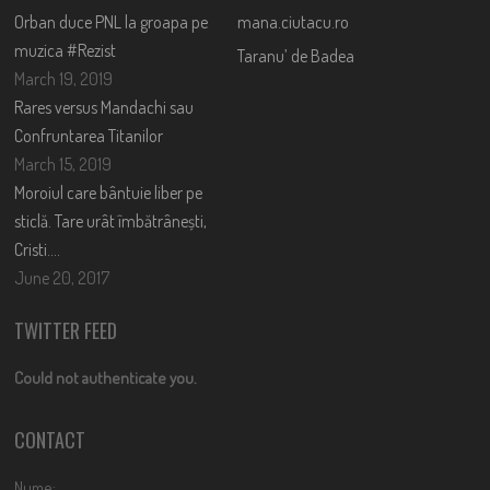
Orban duce PNL la groapa pe
mana.ciutacu.ro
muzica #Rezist
Taranu’ de Badea
March 19, 2019
Rares versus Mandachi sau
Confruntarea Titanilor
March 15, 2019
Moroiul care bântuie liber pe
sticlă. Tare urât îmbătrânești,
Cristi….
June 20, 2017
TWITTER FEED
Could not authenticate you.
CONTACT
Nume: