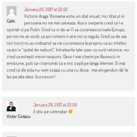
January 26, 2017 at 22:02
Victore draga, Romania este un stat esuat, nici dracul in
Calin
persoana nu ne mai salveaza. Asa o serparie cred ca l-a
speriat si pe Putin. Cred ca si de-ar fi sa cucereasca toata Europa,
pe noi ne-ar ocoli, ca aici nimeni n-are nici o regula, Cred ca de-aia
nici turcii nu au indraznit sa ne cucereasca la propriu ca au inteles
ca aici e “spital de nebuni”. Intrebarile tale sper ca sunt retorice, nu
cred ca astepti vreun raspuns. Daca-l mai chemi pe Basescu in
emisiune, poti sa-i transmiti ca e mic copil pe langa Werner. Si mai
cred ca de asta nu vom scapa cu una cu doua . mai am ganduri da’ le
las pe alta data. Succesuri !
January 26, 2017 at 22:59
il stiu pe semnatar
Victor Ciutacu