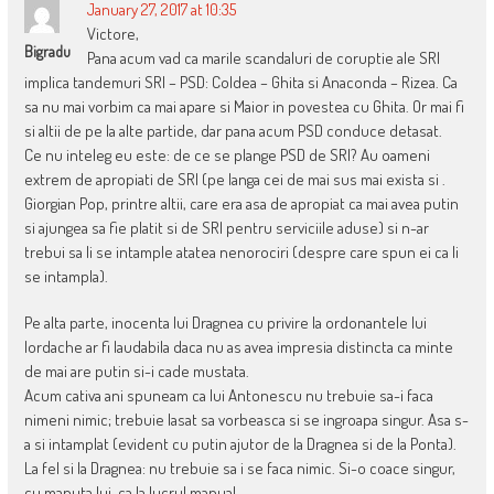
January 27, 2017 at 10:35
Victore,
Bigradu
Pana acum vad ca marile scandaluri de coruptie ale SRI
implica tandemuri SRI – PSD: Coldea – Ghita si Anaconda – Rizea. Ca
sa nu mai vorbim ca mai apare si Maior in povestea cu Ghita. Or mai fi
si altii de pe la alte partide, dar pana acum PSD conduce detasat.
Ce nu inteleg eu este: de ce se plange PSD de SRI? Au oameni
extrem de apropiati de SRI (pe langa cei de mai sus mai exista si .
Giorgian Pop, printre altii, care era asa de apropiat ca mai avea putin
si ajungea sa fie platit si de SRI pentru serviciile aduse) si n-ar
trebui sa li se intample atatea nenorociri (despre care spun ei ca li
se intampla).
Pe alta parte, inocenta lui Dragnea cu privire la ordonantele lui
Iordache ar fi laudabila daca nu as avea impresia distincta ca minte
de mai are putin si-i cade mustata.
Acum cativa ani spuneam ca lui Antonescu nu trebuie sa-i faca
nimeni nimic; trebuie lasat sa vorbeasca si se ingroapa singur. Asa s-
a si intamplat (evident cu putin ajutor de la Dragnea si de la Ponta).
La fel si la Dragnea: nu trebuie sa i se faca nimic. Si-o coace singur,
cu manuta lui, ca la lucrul manual.