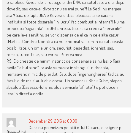
o sa plece Kovesi de-a rostogolul din DNA, ca sotul asteia era, deja,
dovedit, sau daca-ai divortat nu se mai pune?! La Sedil nu mergea
asa?! Sau, de fapt, DNA e Kovesi si daca pleaca asta se darama
institutia si toate dosarele “in lucru” fac combustie interna?! Nu ma
preocupa “siguranta” lui Ghita, vreau, totusi, sa cred ca “serviciile”
pe care le-a servit nu se vor dispensa de el ca in celelalte cazuri
(Marta si Condrea), pentru ca nu e normal sa luam in calcul aceasta
posibilitate, un om e un om, securist, pesedist, iohanist, sas,
roman, turco-tatar, sau evreu…Parerea mea…
P.S. E o chestie de minim instinct de conservare sa nu lasi o fiara
ranita “la butoane”, ca asta va musca in stanga si-n dreapta,
nemaiavand nimic de pierdut. Sau, dupa “ingenungherea” (adica, au
facut-o de ras si au luat-o acasa…) in scandalul Black Cube, stapanii
absoluti (Basescu-Iohanis plus serviciile “afiliate”) o pot duce in
lesa in directia dorita…
December 29, 2016 at 00:39
Ca sa nu polemizam pe bitii d-lui Ciutacu, o sa ignor p-
Daniel-Altul