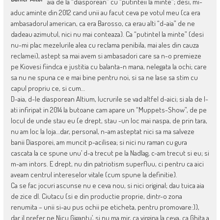
aia de la “diasporean” cu “putinteii la minte”; desi, mi-
aduc aminte din 2012 cand unii au facut ceva pe votul meu (ca era
ambasadorul american, ca era Barosso, ca erau alti “d-aia” de ne
dadeau azimutul, nici nu mai conteaza). Ca “putintel la minte” (desi
nu-mi plac mezelurile alea cu reclama penibila, mai ales din cauza
reclamei), astept sa mai avem si ambasadori care sa n-o premieze
pe Kiovesi fiindca e justitia cu balanta-n mana, nelegata la ochi; care
sa nu ne spuna ce e mai bine pentru noi, si sa ne lase sa stim cu
capul propriu ce, si cum…
D-aia, d-le diasporean Altium, lucrurile se vad altfel d-aici; si ala de l-
ati infiripat in 2014 la butoane cam apare un “Muppets-Show”, de pe
locul de unde stau eu (e drept, stau -un loc mai naspa, de prin tara,
nu am loc la loja…dar, personal, n-am asteptat nici sa ma salveze
banii Diasporei, am muncit p-acilisea; si nici nu raman cu gura
cascata la ce spune unu’ d-a trecut pe la Nadlag, c-am trecut si eu; si
m-am intors. E drept, nu din patriotism superfluu, ci pentru ca aici
aveam centrul intereselor vitale (cum spune la definitie).
Ca se fac jocuri ascunse nu e ceva nou, si nici original; dau tuica aia
de zice dl. Ciutacu (si e din productie proprie, dintr-o zona
renumita – unii si-au pus ochii pe eticheta, pentru promovare:)),
dar il prefer pe Nicu Gigantu’, si nu ma mir, ca virgina la ceva, ca Ghita a