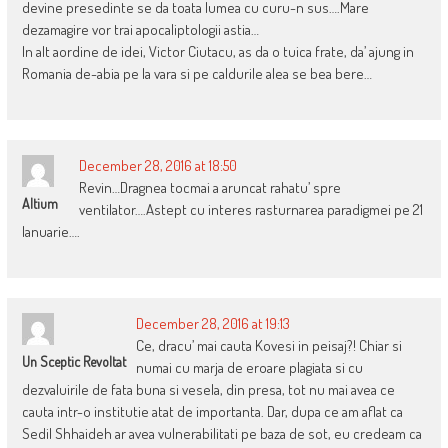
devine presedinte se da toata lumea cu curu-n sus….Mare
dezamagire vor trai apocaliptologii astia…
In alt aordine de idei, Victor Ciutacu, as da o tuica frate, da’ ajung in
Romania de-abia pe la vara si pe caldurile alea se bea bere…
December 28, 2016 at 18:50
Revin…Dragnea tocmai a aruncat rahatu’ spre
Altium
ventilator….Astept cu interes rasturnarea paradigmei pe 21
Ianuarie….
December 28, 2016 at 19:13
Ce, dracu’ mai cauta Kovesi in peisaj?! Chiar si
Un Sceptic Revoltat
numai cu marja de eroare plagiata si cu
dezvaluirile de fata buna si vesela, din presa, tot nu mai avea ce
cauta intr-o institutie atat de importanta. Dar, dupa ce am aflat ca
Sedil Shhaideh ar avea vulnerabilitati pe baza de sot, eu credeam ca