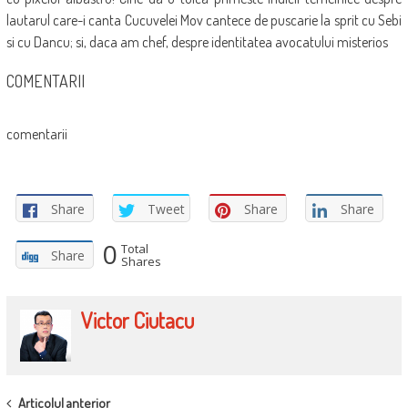
lautarul care-i canta Cucuvelei Mov cantece de puscarie la sprit cu Sebi
si cu Dancu; si, daca am chef, despre identitatea avocatului misterios
COMENTARII
comentarii
Share
Tweet
Share
Share
0
Total
Share
Shares
Victor Ciutacu
POST
Articolul anterior