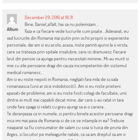
December 29, 2016 at 18:31
Bine, Daniel_al’lalt, hai sa nu polemizam….
Altium
Faza e ca fiecare vede lucrurile cum poate….Adevarat, eu
vad lucrurile din Romania mai putin prin ochii proprii si experiente
personale, dar am si eu acolo, acasa, niste parinti ajunsi la o virsta,
care se trateaza prin spitale insalubre, care isi dramuiesc fiecare
leut din pensie ca ajunga pentru necesitati minime…Mi-au murit si
mie cu zile persoane dragi din cauza incompetentei din sistemul
medical romanesc…
Am si eu niste nepoti in Romania, neglijati fara mila de scoala
romaneasca (unii ar zice indobitociti)…Am si eu niste prieteni
apasati de probleme, am si eu niste fosti colegi de facultate, unii
dintre ei mult mai capabili decat mine, dar care s-au ratat in tara
unde fara spaga si relatii cu greu ajungi sa ai o cariera….
Te deranjeaza ca in numele, si pentru binele acestor persoane dragi
inca imi mai pasa de Romania si de ce se intampla in ea? Trebuie
neaparat sa fiu consumator de salam cu soia si tuica de pruna din
Arges, si locuitor pe meleagurile natale, ca sa am dreptul sa am o