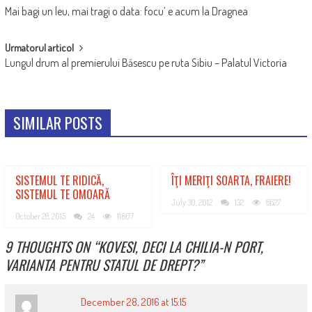
Mai bagi un leu, mai tragi o data: focu’ e acum la Dragnea
NAVIGATION
Urmatorul articol
Lungul drum al premierului Băsescu pe ruta Sibiu – Palatul Victoria
SIMILAR POSTS
SISTEMUL TE RIDICĂ,
ÎŢI MERIŢI SOARTA, FRAIERE!
SISTEMUL TE OMOARĂ
July 30, 2012
132
8627
October 28, 2015
24
11607
9 THOUGHTS ON “
KOVESI, DECI LA CHILIA-N PORT,
VARIANTA PENTRU STATUL DE DREPT?
”
December 28, 2016 at 15:15