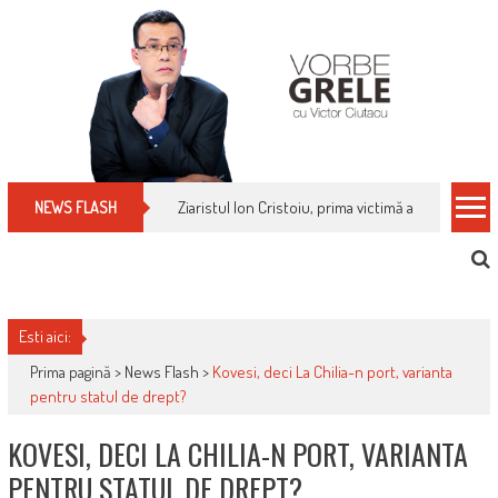
Skip
to
content
Ziaristul Ion Cristoiu, prima victimă a noi cenzuri 
NEWS FLASH
Esti aici:
Prima pagină >
News Flash
>
Kovesi, deci La Chilia-n port, varianta
pentru statul de drept?
KOVESI, DECI LA CHILIA-N PORT, VARIANTA
PENTRU STATUL DE DREPT?