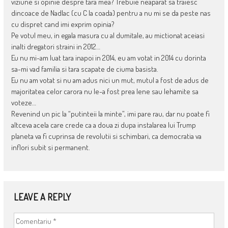
viziune si opinie despre tara mea? Trebuie neaparat sa traiesc
dincoace de Nadlac (cu C la coada) pentru a nu mi se da peste nas
cu dispret cand imi exprim opinia?
Pe votul meu, in egala masura cu al dumitale, au mictionat aceiasi
inalti dregatori straini in 2012…
Eu nu mi-am luat tara inapoi in 2014, eu am votat in 2014 cu dorinta
sa-mi vad familia si tara scapate de ciuma basista.
Eu nu am votat si nu am adus nici un mut, mutul a fost de adus de
majoritatea celor carora nu le-a fost prea lene sau lehamite sa
voteze…
Revenind un pic la “putinteii la minte”, imi pare rau, dar nu poate fi
altceva acela care crede ca a doua zi dupa instalarea lui Trump
planeta va fi cuprinsa de revolutii si schimbari, ca democratia va
inflori subit si permanent.
LEAVE A REPLY