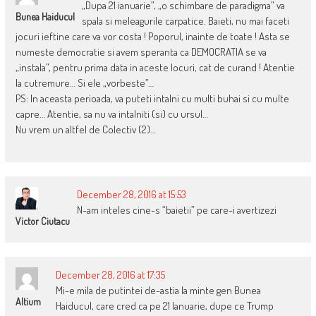
„Dupa 21 ianuarie”, „o schimbare de paradigma” va
Bunea Haiducul
spala si meleagurile carpatice. Baieti, nu mai faceti
jocuri ieftine care va vor costa ! Poporul, inainte de toate ! Asta se
numeste democratie si avem speranta ca DEMOCRATIA se va
„instala”, pentru prima data in aceste locuri, cat de curand ! Atentie
la cutremure… Si ele „vorbeste”…
PS: In aceasta perioada, va puteti intalni cu multi buhai si cu multe
capre… Atentie, sa nu va intalniti (si) cu ursul…
Nu vrem un altfel de Colectiv (2)…
December 28, 2016 at 15:53
N-am inteles cine-s “baietii” pe care-i avertizezi
Victor Ciutacu
December 28, 2016 at 17:35
Mi-e mila de putintei de-astia la minte gen Bunea
Altium
Haiducul, care cred ca pe 21 Ianuarie, dupe ce Trump