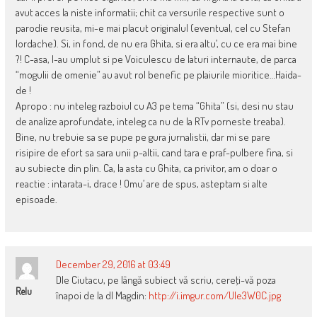
avut acces la niste informatii; chit ca versurile respective sunt o
parodie reusita, mi-e mai placut originalul (eventual, cel cu Stefan
Iordache). Si, in fond, de nu era Ghita, si era altu’, cu ce era mai bine
?! C-asa, l-au umplut si pe Voiculescu de laturi internaute, de parca
“mogulii de omenie” au avut rol benefic pe plaiurile mioritice…Haida-
de !
Apropo : nu inteleg razboiul cu A3 pe tema “Ghita” (si, desi nu stau
de analize aprofundate, inteleg ca nu de la RTv porneste treaba).
Bine, nu trebuie sa se pupe pe gura jurnalistii, dar mi se pare
risipire de efort sa sara unii p-altii, cand tara e praf-pulbere fina, si
au subiecte din plin. Ca, la asta cu Ghita, ca privitor, am o doar o
reactie : intarata-i, drace ! Omu’ are de spus, asteptam si alte
episoade.
December 29, 2016 at 03:49
Dle Ciutacu, pe lângă subiect vă scriu, cereţi-vă poza
Relu
înapoi de la dl Magdin:
http://i.imgur.com/UIe3W0C.jpg