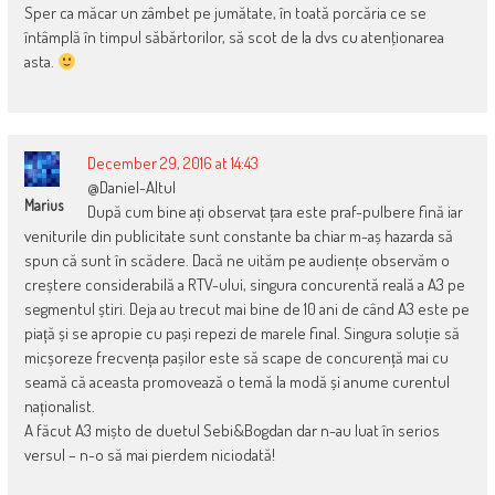
Sper ca măcar un zâmbet pe jumătate, în toată porcăria ce se
întâmplă în timpul săbărtorilor, să scot de la dvs cu atenţionarea
asta.
December 29, 2016 at 14:43
@Daniel-Altul
Marius
După cum bine ați observat țara este praf-pulbere fină iar
veniturile din publicitate sunt constante ba chiar m-aș hazarda să
spun că sunt în scădere. Dacă ne uităm pe audiențe observăm o
creștere considerabilă a RTV-ului, singura concurentă reală a A3 pe
segmentul știri. Deja au trecut mai bine de 10 ani de când A3 este pe
piață și se apropie cu pași repezi de marele final. Singura soluție să
micșoreze frecvența pașilor este să scape de concurență mai cu
seamă că aceasta promovează o temă la modă și anume curentul
naționalist.
A făcut A3 mișto de duetul Sebi&Bogdan dar n-au luat în serios
versul – n-o să mai pierdem niciodată!