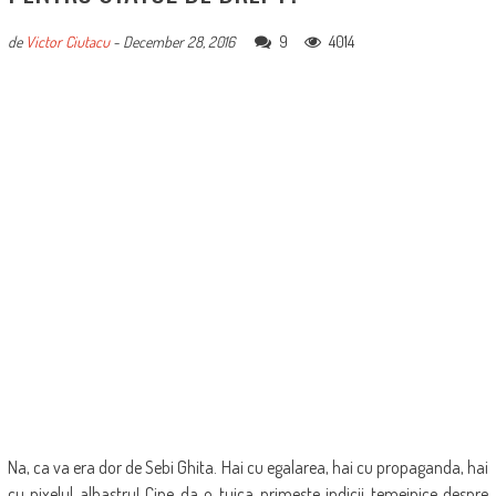
9
4014
de
Victor Ciutacu
-
December 28, 2016
Na, ca va era dor de Sebi Ghita. Hai cu egalarea, hai cu propaganda, hai
cu pixelul albastru! Cine da o tuica primeste indicii temeinice despre