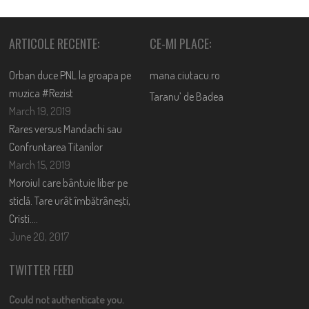
ARTICOLE RECENTE:
CE-MI PLACE:
Orban duce PNL la groapa pe
mana.ciutacu.ro
muzica #Rezist
Taranu’ de Badea
March 19, 2019
Rares versus Mandachi sau
Confruntarea Titanilor
March 15, 2019
Moroiul care bântuie liber pe
sticlă. Tare urât îmbătrânești,
Cristi….
June 20, 2017
TWITTER FEED
Could not authenticate you.