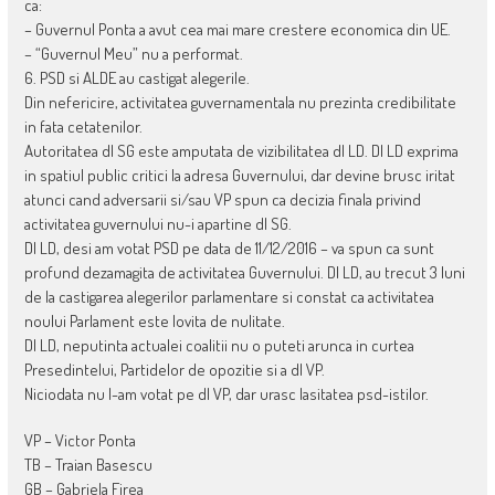
ca:
– Guvernul Ponta a avut cea mai mare crestere economica din UE.
– “Guvernul Meu” nu a performat.
6. PSD si ALDE au castigat alegerile.
Din nefericire, activitatea guvernamentala nu prezinta credibilitate
in fata cetatenilor.
Autoritatea dl SG este amputata de vizibilitatea dl LD. Dl LD exprima
in spatiul public critici la adresa Guvernului, dar devine brusc iritat
atunci cand adversarii si/sau VP spun ca decizia finala privind
activitatea guvernului nu-i apartine dl SG.
Dl LD, desi am votat PSD pe data de 11/12/2016 – va spun ca sunt
profund dezamagita de activitatea Guvernului. Dl LD, au trecut 3 luni
de la castigarea alegerilor parlamentare si constat ca activitatea
noului Parlament este lovita de nulitate.
Dl LD, neputinta actualei coalitii nu o puteti arunca in curtea
Presedintelui, Partidelor de opozitie si a dl VP.
Niciodata nu l-am votat pe dl VP, dar urasc lasitatea psd-istilor.
VP – Victor Ponta
TB – Traian Basescu
GB – Gabriela Firea