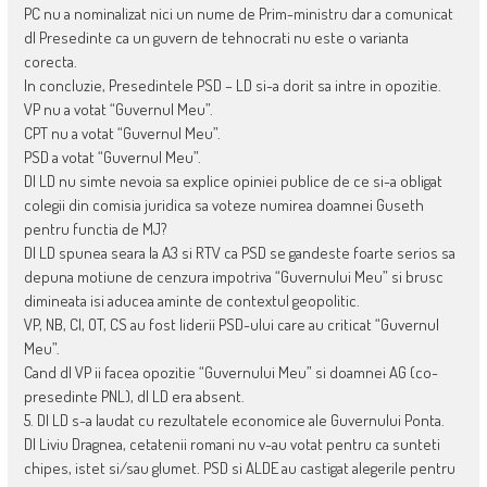
PC nu a nominalizat nici un nume de Prim-ministru dar a comunicat
dl Presedinte ca un guvern de tehnocrati nu este o varianta
corecta.
In concluzie, Presedintele PSD – LD si-a dorit sa intre in opozitie.
VP nu a votat “Guvernul Meu”.
CPT nu a votat “Guvernul Meu”.
PSD a votat “Guvernul Meu”.
Dl LD nu simte nevoia sa explice opiniei publice de ce si-a obligat
colegii din comisia juridica sa voteze numirea doamnei Guseth
pentru functia de MJ?
Dl LD spunea seara la A3 si RTV ca PSD se gandeste foarte serios sa
depuna motiune de cenzura impotriva “Guvernului Meu” si brusc
dimineata isi aducea aminte de contextul geopolitic.
VP, NB, CI, OT, CS au fost liderii PSD-ului care au criticat “Guvernul
Meu”.
Cand dl VP ii facea opozitie “Guvernului Meu” si doamnei AG (co-
presedinte PNL), dl LD era absent.
5. Dl LD s-a laudat cu rezultatele economice ale Guvernului Ponta.
Dl Liviu Dragnea, cetatenii romani nu v-au votat pentru ca sunteti
chipes, istet si/sau glumet. PSD si ALDE au castigat alegerile pentru