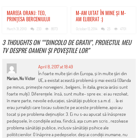
MAREEA ORANJ: TEO,
M-AM UITAT ÎN MINE ȘI M-
PRINŢESA BERCENIULUI
AM ELIBERAT :)
March 31, 2010
233
8973
October 15, 2014
25
4701
3 THOUGHTS ON “
“DINCOLO DE GRATII”, PROIECTUL MEU
TV DESPRE OAMENI ȘI POVEȘTILE LOR
”
April 8, 2017 at 18:49
În foarte multe țări din Europa, și în multe țări din
Marian, Nu Victor
UE, a existat această problemă și mai există (Olanda
pe minus, primește norvegieni , belgieni,. În italia, grecia iarăsi sunt
foarte mulți). Diferențele. însă, sunt multe- spre ex.: ei au rezolvat,
în mare parte, nevoile educației, sănătății publice s.a.m.d. . . la ei
erau jurnaliști care tocau subiecte pe aceste probleme, apoi au
tocat și pe problema deținuților. 3. Ei nu s-au apucat să înăspreze
pedepsele, în condițiile astea, fiindcă, așa cum am scris , rezolvase
problema sănătății publice, inclusiv sănătății psihice ale
polititcienilor. O înăprire a pedepselor, deși ai condiții inumane, nu