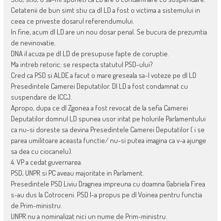
Cetatenii de bun simt stiu ca dl LD a fost o victima a sistemului in
ceea ce priveste dosarul referendumului.
In fine, acum dl LD are un nou dosar penal. Se bucura de prezumtia
de nevinovatie.
DNA il acuza pe dl LD de presupuse fapte de coruptie.
Ma intreb retoric: se respecta statutul PSD-ului?
Cred ca PSD si ALDE a facut o mare greseala sa-l voteze pe dl LD
Presedintele Camerei Deputatilor. Dl LD a fost condamnat cu
suspendare de ICCJ.
Apropo, dupa ce dl Zgonea a fost revocat de la sefia Camerei
Deputatilor domnul LD spunea usor iritat pe holurile Parlamentului
ca nu-si doreste sa devina Presedintele Camerei Deputatilor ( i se
parea umilitoare aceasta functie/ nu-si putea imagina ca v-a ajunge
sa dea cu ciocanelu).
4. VP a cedat guvernarea.
PSD, UNPR si PC aveau majoritate in Parlament.
Presedintele PSD Liviu Dragnea impreuna cu doamna Gabriela Firea
s-au dus la Cotroceni. PSD l-a propus pe dl Voinea pentru functia
de Prim-ministru.
UNPR nu a nominalizat nici un nume de Prim-ministru.