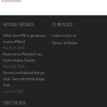
is processed
.
ARTICOLE RECENTE:
CE-MI PLACE:
Orban duce PNL la groapa pe
mana.ciutacu.ro
muzica #Rezist
Taranu’ de Badea
March 19, 2019
Rares versus Mandachi sau
Confruntarea Titanilor
March 15, 2019
Moroiul care bântuie liber pe
sticlă. Tare urât îmbătrânești,
Cristi….
June 20, 2017
TWITTER FEED