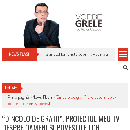
Skip
to
content
Ziaristul Ion Cristoiu, prima victimă a noi cenzuri 
NEWS FLASH
Esti aici:
Prima pagină >
News Flash
>
“Dincolo de gratii”, proiectul meu tv
despre oameni și poveștile lor
“DINCOLO DE GRATII”, PROIECTUL MEU TV
DESPRE OAMENI ȘI POVEȘTILE LOR