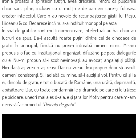
ironia proastă a spiritelor subțiri, avea dreptate. Pentru că pușcăriile
chiar sunt pline, inclusiv cu o mulțime de oameni care-și folosesc
creator intelectul. Care n-au nevoie de recunoașterea găștii lui Pleșu,
Liiceanu & co. Deoarece încă nu s-a instituit monopol pe asta.
În spatele gratiilor sunt mulți oameni care, intelectuali au ba, chiar au
lucruri de spus. Da-i ascultă foarte puțini dintre cei de dincoace de
gratii. În pri
ncipal, fiindcă nu prea-i întreabă nimeni nimic. Mi-am
propus s-o fac eu. Instituțional, organizat, difuzând pe post dialogurile
cu ei. Nu-mi propun să-i scot nevinovați, au avocați angajați și plătiți.
Nici dacă aș vrea n-aș reuși. Dar nu vreau. Îmi propun doar să ascult
oameni consistenți. Și, laolaltă cu mine, să-i auziți și voi. Pentru că și la
ei, dincolo de gratii, e tot o bucată de Românie; una urâtă, depimantă,
apăsătoare. Dar, cu toate condamnările și dramele pe care ei le trăiesc
pe picioare, uneori mai ales d-aia, e și țara lor. Motiv pentru care m-am
decis să fac proiectul
“Dincolo de gratii”
.