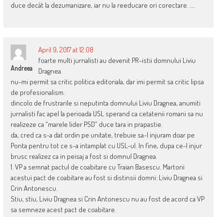
duce decât la dezumanizare, iar nu la reeducare ori corectare. ….
April 9, 2017 at 12:08
foarte multi jurnalisti au devenit PR-istii domnului Liviu
Andreea
Dragnea.
nu-mi permit sa critic politica editoriala, dar imi permit sa critic lipsa
de profesionalism.
dincolo de frustrarile si neputinta domnului Liviu Dragnea, anumiti
jurnalisti fac apel la perioada USL sperand ca cetatenii romani sa nu
realizeze ca “marele lider PSD” duce tara in prapastie.
da, cred ca s-a dat ordin pe unitate, trebuie sa-l injuram doar pe
Ponta pentru tot ce s-a intamplat cu USL-ul. In fine, dupa ce-l injur
brusc realizez ca in peisaj a fost si domnul Dragnea.
1. VP a semnat pactul de coabitare cu Traian Basescu. Martorii
acestui pact de coabitare au fost si distinsii domni: Liviu Dragnea si
Crin Antonescu.
Stiu, stiu, Liviu Dragnea si Crin Antonescu nu au fost de acord ca VP
sa semneze acest pact de coabitare.