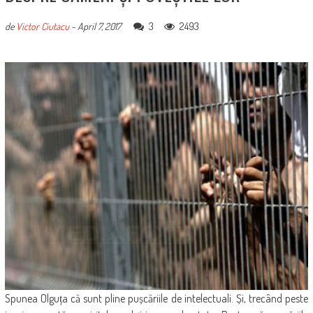
3
2493
de
Victor Ciutacu
-
April 7, 2017
Spunea Olguța că sunt pline pușcăriile de intelectuali. Și, trecând peste