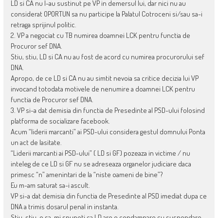
LD si CA nu l-au sustinut pe VP in demersul lui, dar nici nu au
considerat OPORTUN sa nu participe la Palatul Cotroceni si/sau sa-i
retraga sprijinul politic.
2. VP a negociat cu TB numirea doamnei LCK pentru functia de
Procuror sef DNA.
Stiu, stiu, LD si CA nu au fost de acord cu numirea procurorului sef
DNA.
Apropo, de ce LD si CA nu au simtit nevoia sa critice decizia lui VP
invocand totodata motivele de nenumire a doamnei LCK pentru
functia de Procuror sef DNA.
3. VP si-a dat demisia din functia de Presedinte al PSD-ului folosind
platforma de socializare facebook.
Acum “liderii marcanti” ai PSD-ului considera gestul domnului Ponta
un act de lasitate.
“Liderii marcanti ai PSD-ului” ( LD si GF) pozeaza in victime / nu
inteleg de ce LD si GF nu se adreseaza organelor judiciare daca
primesc “n” amenintari de la “niste oameni de bine”?
Eu m-am saturat sa-i ascult.
VP si-a dat demisia din functia de Presedinte al PSD imediat dupa ce
DNA a trimis dosarul penal in instanta.
Stiu, stiu, o sa-mi spuneti ca LD are o condamnare cu suspendare.