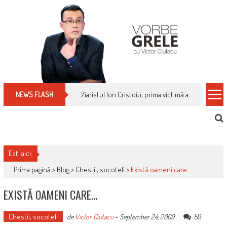
Skip
to
content
Ziaristul Ion Cristoiu, prima victimă a noi cenzuri 
NEWS FLASH
Esti aici:
Prima pagină >
Blog
>
Chestii, socoteli
>
Există oameni care…
EXISTĂ OAMENI CARE…
Chestii, socoteli
59
de
Victor Ciutacu
-
September 24, 2009