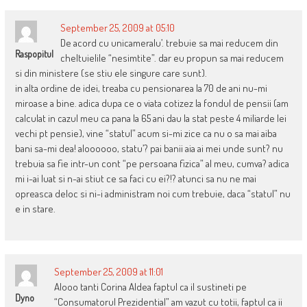
September 25, 2009 at 05:10
De acord cu unicameralu’. trebuie sa mai reducem din
Raspopitul
cheltuielile “nesimtite”. dar eu propun sa mai reducem
si din ministere (se stiu ele singure care sunt).
in alta ordine de idei, treaba cu pensionarea la 70 de ani nu-mi
miroase a bine. adica dupa ce o viata cotizez la fondul de pensii (am
calculat in cazul meu ca pana la 65 ani dau la stat peste 4 miliarde lei
vechi pt pensie), vine “statul” acum si-mi zice ca nu o sa mai aiba
bani sa-mi dea! aloooooo, statu’? pai banii aia ai mei unde sunt? nu
trebuia sa fie intr-un cont “pe persoana fizica” al meu, cumva? adica
mi i-ai luat si n-ai stiut ce sa faci cu ei?!? atunci sa nu ne mai
opreasca deloc si ni-i administram noi cum trebuie, daca “statul” nu
e in stare.
September 25, 2009 at 11:01
Alooo tanti Corina Aldea faptul ca il sustineti pe
Dyno
“Consumatorul Prezidential” am vazut cu totii, faptul ca ii