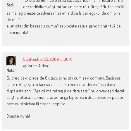
“Există oameni care cred că, atacându-mă în fiecare zi, mă
Sadi
decredibilizează şi-mi fac un mare rău. Greşit! Nu fac decât
să mă legitimeze ca adversar, să-mi ridice la cer ego-ul de om plin
de el …”
e un citat din basescu cumva? sau poate asta ai gandit chiar tu? ce
coincidenta!
September 25, 2009 at 00:18
@Corina Aldea:
Nistor
Eu cred că-ţi place de Ciutacu şi nu ştii cum să-l combini. Dacă scrii
că te retragi şi n-o faci să zic că se trece cu vederea, însă dacă
după asta scrii, “Aşa că mă retrag şi de data asta.” nu dovedeşti decât
că ştii politică….comunistă, pe lângă faptul că îi desconsideri pe cei
care cu stoicism îţi citesc inepţiile.
Boapte nună!