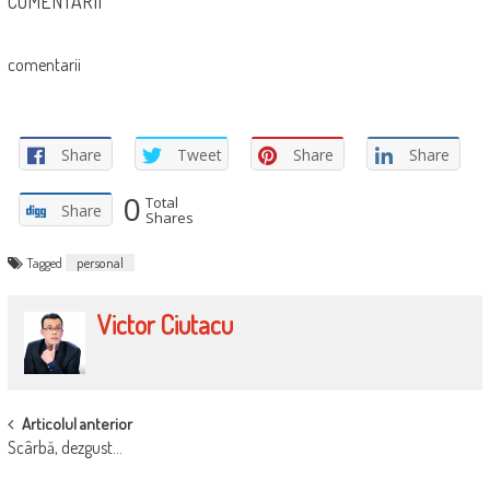
COMENTARII
comentarii
Share
Tweet
Share
Share
0
Total
Share
Shares
Tagged
personal
Victor Ciutacu
POST
Articolul anterior
Scârbă, dezgust…
NAVIGATION