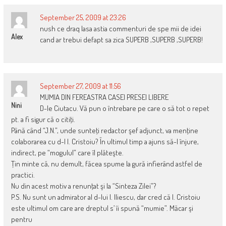
September 25, 2009 at 23:26
nush ce draq lasa astia commenturi de spe mii de idei
Alex
cand ar trebui defapt sa zica SUPERB ,SUPERB ,SUPERB!
September 27, 2009 at 11:56
MUMIA DIN FEREASTRA CASEI PRESEI LIBERE
Nini
D-le Ciutacu. Vă pun o întrebare pe care o să tot o repet
pt. a fi sigur că o citiţi.
Până când “J.N.”, unde sunteţi redactor şef adjunct, va menţine
colaborarea cu d-l I. Cristoiu? În ultimul timp a ajuns să-l înjure,
indirect, pe “mogulul” care îl plăteşte.
Ţin minte că, nu demult, făcea spume la gură infierând astfel de
practici.
Nu din acest motiv a renunţat şi la “Sinteza Zilei”?
P.S. Nu sunt un admirator al d-lui I. Iliescu, dar cred că I. Cristoiu
este ultimul om care are dreptul s’ îi spună “mumie”. Măcar şi
pentru