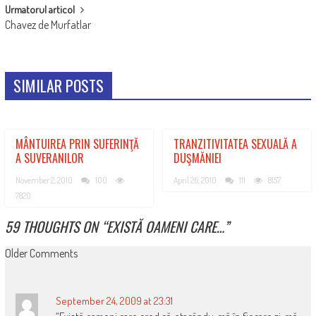
Urmatorul articol
Chavez de Murfatlar
SIMILAR POSTS
MÂNTUIREA PRIN SUFERINŢĂ
TRANZITIVITATEA SEXUALĂ A
A SUVERANILOR
DUŞMĂNIEI
November 2, 2010
100
April 26, 2010
111
8157
7820
59 THOUGHTS ON “
EXISTĂ OAMENI CARE…
”
COMMENT
Older Comments
NAVIGATION
September 24, 2009 at 23:31