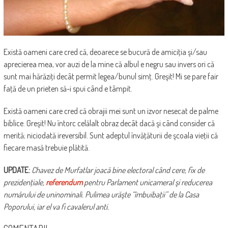
Există oameni care cred că, deoarece se bucură de amiciţia şi/sau
aprecierea mea, vor auzi de la mine că albul e negru sau invers ori că
sunt mai hărăziţi decât permit legea/bunul simţ. Greşit! Mi se pare fair
faţă de un prieten să-i spui când e tâmpit.
Există oameni care cred că obrajii mei sunt un izvor nesecat de palme
biblice. Greşit! Nu întorc celălalt obraz decât dacă şi când consider că
merită; niciodată ireversibil. Sunt adeptul învăţăturii de şcoala vieţii că
fiecare masă trebuie plătită.
UPDATE:
Chavez de Murfatlar joacă bine electoral când cere, fix de
prezidenţiale,
referendum
pentru Parlament unicameral şi reducerea
numărului de uninominali. Pulimea urăşte “îmbuibaţii” de la Casa
Poporului, iar el va fi cavalerul anti.