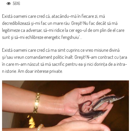
5616
Există oameni care cred că, atacându-mă în fiecare zi, mă
decredibilizează şi-mi fac un mare rău. Greşit! Nu fac decât să mă
legitimeze ca adversar, să-mi ridice la cer ego-ul de om plin de el care
sunt şi să-mi echlibreze energetic fengshuiu’…
Există oameni care cred că ma simt cuprins ce vreo misiune divină
şi/sau vreun comandament politic înalt. Greşit! N-am contract cu ţara
în care m-am născut să mă sacrific pentru ea şi nici dorinţa de a intra-
n istorie. Am doar interese private.