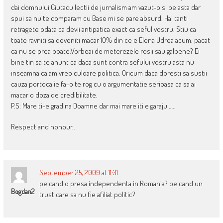
dai domnului Ciutacu lectii de jurnalism am vazut-o si pe asta dar
spui sa nu te comparam cu Base mi se pare absurd. Hai tanti
retragete odata ca devii antipatica exact ca seful vostru. Stiu ca
toate ravniti sa deveniti macar 10% din ce e Elena Udrea acum, pacat
ca nu se prea poate.Vorbeai de meterezele rosii sau galbene? Ei
bine tin sa te anunt ca daca sunt contra sefului vostru asta nu
inseamna ca am vreo culoare politica. Oricum daca doresti sa sustii
cauza portocalie fa-o te rog cu o argumentatie serioasa ca sa ai
macar o doza de credibilitate.
P.S: Mare ti-e gradina Doamne dar mai mare iti e garajul…..
Respect and honour..
September 25, 2009 at 11:31
pe cand o presa independenta in Romania? pe cand un
Bogdan2
trust care sa nu fie afiliat politic?