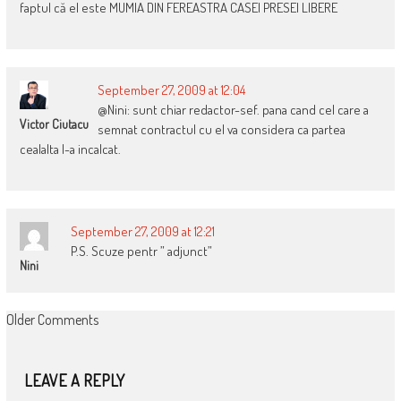
faptul că el este MUMIA DIN FEREASTRA CASEI PRESEI LIBERE
September 27, 2009 at 12:04
@Nini: sunt chiar redactor-sef. pana cand cel care a
Victor Ciutacu
semnat contractul cu el va considera ca partea
cealalta l-a incalcat.
September 27, 2009 at 12:21
P.S. Scuze pentr ” adjunct”
Nini
COMMENT
Older Comments
NAVIGATION
LEAVE A REPLY