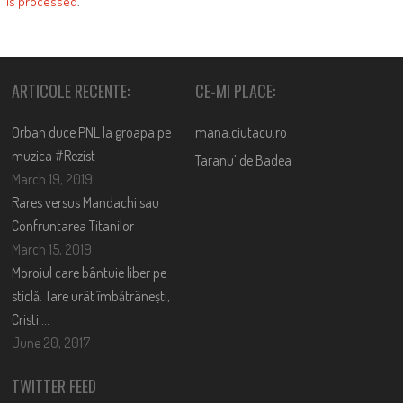
is processed
.
ARTICOLE RECENTE:
CE-MI PLACE:
Orban duce PNL la groapa pe
mana.ciutacu.ro
muzica #Rezist
Taranu’ de Badea
March 19, 2019
Rares versus Mandachi sau
Confruntarea Titanilor
March 15, 2019
Moroiul care bântuie liber pe
sticlă. Tare urât îmbătrânești,
Cristi….
June 20, 2017
TWITTER FEED