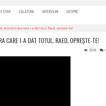
it și eficient, furnizorul de curent sau gaze
T STAR
CĂLĂTORII
INTERVIURI
DESPRE
, victimă în țara care i-a dat totul. Raed, oprește-te!
RA CARE I-A DAT TOTUL. RAED, OPREȘTE-TE!
3208