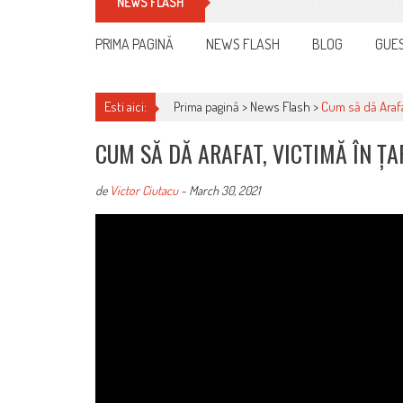
Cum îți schimbi, rapid, gratu
NEWS FLASH
PRIMA PAGINĂ
NEWS FLASH
BLOG
GUES
Esti aici:
Prima pagină >
News Flash
>
Cum să dă Arafat
CUM SĂ DĂ ARAFAT, VICTIMĂ ÎN ȚA
de
Victor Ciutacu
-
March 30, 2021