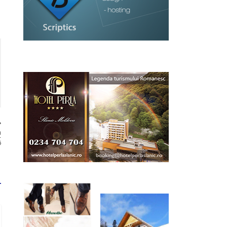
a
t
?