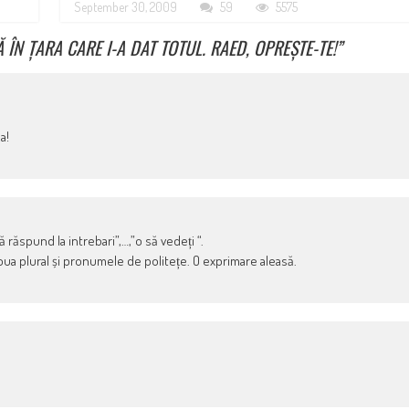
September 30, 2009
59
5575
 ÎN ȚARA CARE I-A DAT TOTUL. RAED, OPREȘTE-TE!
”
a!
răspund la intrebari”,…,”o să vedeți “.
ua plural și pronumele de politețe. O exprimare aleasă.