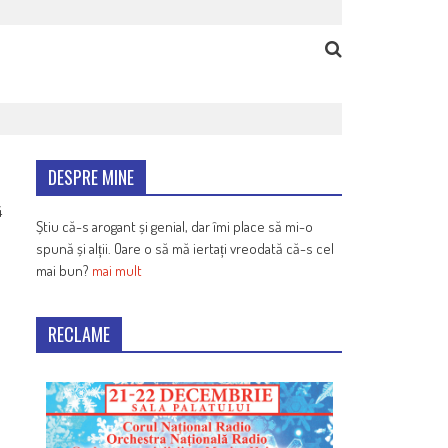
DESPRE MINE
4
Știu că-s arogant și genial, dar îmi place să mi-o
spună și alții. Oare o să mă iertați vreodată că-s cel
mai bun?
mai mult
RECLAME