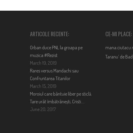
ARTICOLE RECENTE:
CE-MI PLACE:
Orban duce PNL la groapa pe
mana.ciutacu.
muzica #Rezist
Taranu’ de Ba
March 19, 2019
Rares versus Mandachi sau
Confruntarea Titanilor
March 15, 2019
Moroiul care bântuie liber pe sticlă.
Tare urât îmbătrânești, Cristi….
June 20, 2017