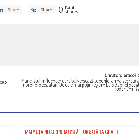
0
Total
Share
Share
Shares
Urmatorul articol
Manelistul-influencer care bulversează topurile, arma secretă 
 cap!
noilor protestatari. De ce e mai puțin legitim Luis Gabriel decâ
Tudor Chirilă
MAIMUŢA NECORPORATISTĂ, TURBATĂ LA GRATII