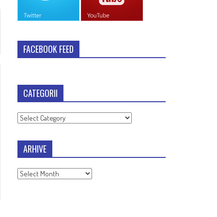
FACEBOOK FEED
CATEGORII
Categorii
ARHIVE
Arhive