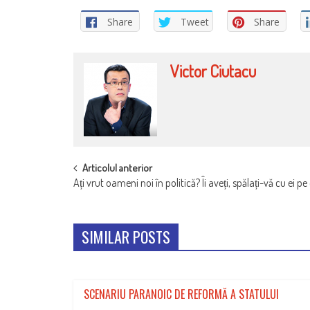
Share
Tweet
Share
Victor Ciutacu
POST
Articolul anterior
Ați vrut oameni noi în politică? Îi aveți, spălați-vă cu ei pe
NAVIGATION
SIMILAR POSTS
SCENARIU PARANOIC DE REFORMĂ A STATULUI