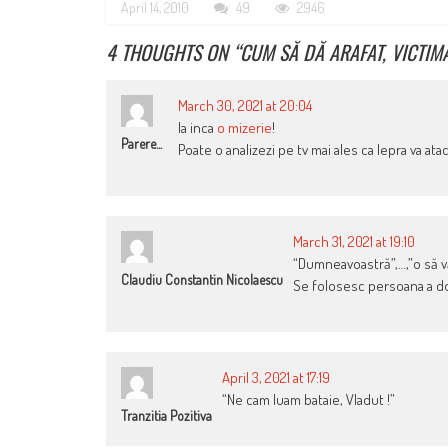
April 14, 2010
49
2946
4 THOUGHTS ON “
CUM SĂ DĂ ARAFAT, VICTIMĂ
March 30, 2021 at 20:04
Ia inca
o mizerie
!
Parere...
Poate o analizezi pe tv mai ales ca lepra va atac
March 31, 2021 at 19:10
“Dumneavoastră”,…,”o să vă 
Claudiu Constantin Nicolaescu
Se folosesc persoana a do
April 3, 2021 at 17:19
“Ne cam luam bataie, Vladut !”
Tranzitia Pozitiva