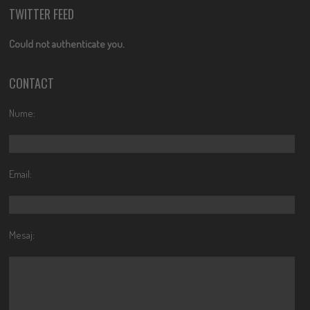
TWITTER FEED
Could not authenticate you.
CONTACT
Nume:
Email:
Mesaj: