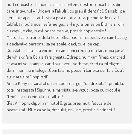
nu-l cunoaste… banuiesc ca mai suntem, destui… doua filme, din
care, intr-unul – “Undeva la Palilula”, cu greu il identific). Sensibil pe
sensibila apara, clar:)) Si-ala pisa ochii la Tuca, pe motiv de covid
(altfel, timpu’ trece, leafa merge… si-l injura lumea pe Bittman… dilii
cu capu’, e clar, in extindere masiva, prostia copleseste !
Misto e ca patronul de la hotelul&carciuma respective e cam hastag,
a declarat-o personal; sa se spele, deci, cu ei pe cap.
Constat ca fata asta vorbeste cam cum cred eu c-o fac, dupa juma’
de whisky fara Cola si fara gheata…E drept, nu m-am filmat, dar cred
ca asa mi se intampla, cand sunt zen : vorbesc, cred ca inteligent,
dar nimeni nu intelege…Cum fata nu poate fi banuita de “fara Cola”,
sigur are alte “inspiratii”…
Aia cu Kenya si vanatul de crocodili e, sigur, “de dreapta”… penibila,
total, hastagista ! Sigur nu e marxista, s-a vazut : poza cu tricoul e
“feic”… ca si creierul ei, d-altfel !
(Ps : Am oprit clipul la minutul 9; gata, prea mult, fatuca e de
neascultat ! Mi-e ca se ia, dracului, on-line, prostia distinsei !)