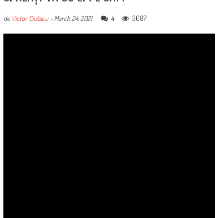
4
3087
de
Victor Ciutacu
-
March 24, 2021