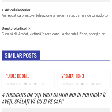
POST
Articolul anterior
Am eșuat ca prostu-n televiziune și mi-am ratat cariera de tămăduitor
NAVIGATION
Urmatorul articol
Cum să dă Arafat, victimă în țara care i-a dat totul. Raed, oprește-te!
SIMILAR POSTS
PUIULE DE OM…
VREMEA HIENEI
March 14, 2013
6
2913
March 3, 2009
52
5261
4 THOUGHTS ON “
AȚI VRUT OAMENI NOI ÎN POLITICĂ? ÎI
AVEȚI, SPĂLAȚI-VĂ CU EI PE CAP!
”