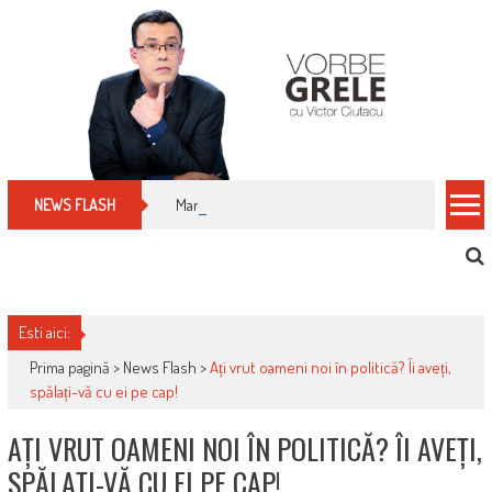
Skip
to
content
Manualul micului cititor de facturi: nu plăti nimic 
NEWS FLASH
Esti aici:
Prima pagină >
News Flash
>
Ați vrut oameni noi în politică? Îi aveți,
spălați-vă cu ei pe cap!
AȚI VRUT OAMENI NOI ÎN POLITICĂ? ÎI AVEȚI,
SPĂLAȚI-VĂ CU EI PE CAP!