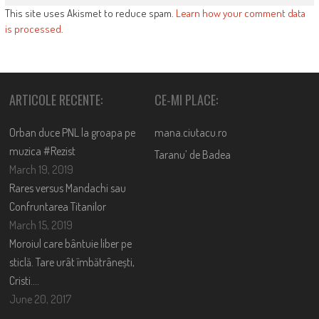
This site uses Akismet to reduce spam.
Learn how your comment data
is processed
.
ARTICOLE RECENTE:
CE-MI PLACE:
Orban duce PNL la groapa pe
mana.ciutacu.ro
muzica #Rezist
Taranu’ de Badea
March 19, 2019
Rares versus Mandachi sau
Confruntarea Titanilor
March 15, 2019
Moroiul care bântuie liber pe
sticlă. Tare urât îmbătrânești,
Cristi….
June 20, 2017