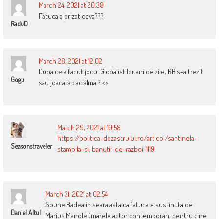
March 24, 2021 at 20:38
Fătuca a prizat ceva???
RaduD
March 28, 2021 at 12:02
Dupa ce a facut jocul Globalistilor ani de zile, RB s-a trezit
Gogu
sau joaca la cacialma ? <>
March 29, 2021 at 19:58
https://politica-dezastrului.ro/articol/santinela-
Seasonstraveler
stampila-si-banutii-de-razboi-1119
March 31, 2021 at 02:54
Spune Badea in seara asta ca fatuca e sustinuta de
Daniel Altul
Marius Manole (marele actor contemporan, pentru cine