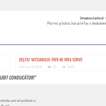
Urmatorul articol
Pisi mic şi botos, hai să te fac o dezbater
DEŞTIU’ VATICANULUI: PAPA NE VREA CURVI!
February 18, 2009
59
5789
, IUBIT CONDUCĂTOR!
”
elodia care ati publicat-o.
ti ani!