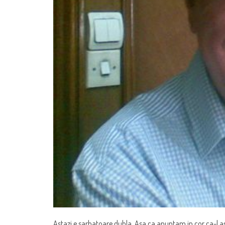
Astazi e sarbatoare dubla. Asa ca anuntam in cor ca-l 