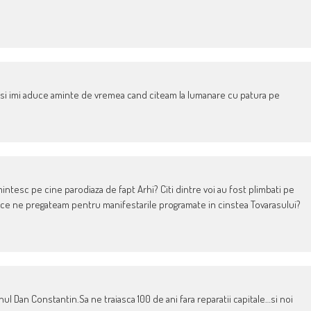
ri si imi aduce aminte de vremea cand citeam la lumanare cu patura pe
amintesc pe cine parodiaza de fapt Arhi? Citi dintre voi au fost plimbati pe
mp ce ne pregateam pentru manifestarile programate in cinstea Tovarasului?
ul Dan Constantin.Sa ne traiasca 100 de ani fara reparatii capitale…si noi