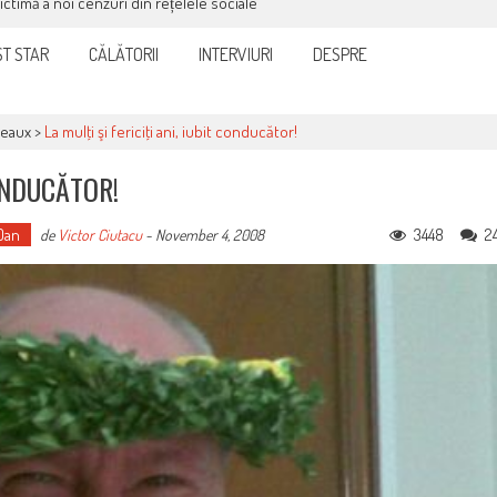
victimă a noi cenzuri din rețelele sociale
T STAR
CĂLĂTORII
INTERVIURI
DESPRE
teaux
>
La mulţi şi fericiţi ani, iubit conducător!
CONDUCĂTOR!
Dan
3448
2
de
Victor Ciutacu
-
November 4, 2008