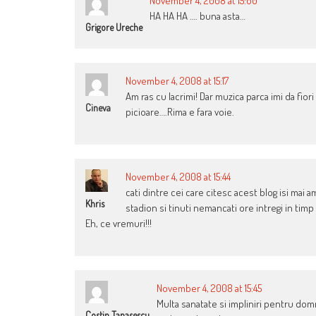
November 4, 2008 at 15:00
HA HA HA …. buna asta…
Grigore Ureche
November 4, 2008 at 15:17
Am ras cu lacrimi! Dar muzica parca imi da fio
Cineva
picioare….Rima e fara voie.
November 4, 2008 at 15:44
cati dintre cei care citesc acest blog isi mai 
Khris
stadion si tinuti nemancati ore intregi in ti
Eh, ce vremuri!!!
November 4, 2008 at 15:45
Multa sanatate si impliniri pentru domn
Costin Tanasescu