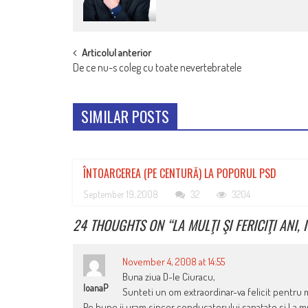
POST
Articolul anterior
De ce nu-s coleg cu toate nevertebratele
NAVIGATION
SIMILAR POSTS
ÎNTOARCEREA (PE CENTURĂ) LA POPORUL PSD
September 19, 2008
32
3204
24 THOUGHTS ON “
LA MULŢI ŞI FERICIŢI ANI
November 4, 2008 at 14:55
Buna ziua D-le Ciuracu,
IoanaP
Sunteti un om extraordinar-va felicit pentru m
Pe bune,ii uram sincer conducatorului sanatate si La mul