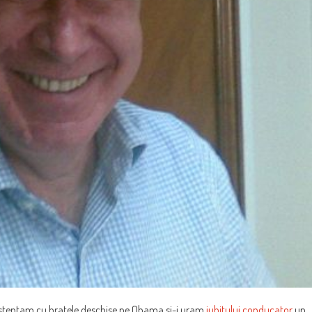
asteptam cu bratele deschise pe Obama si-i uram
iubitului conducator
un