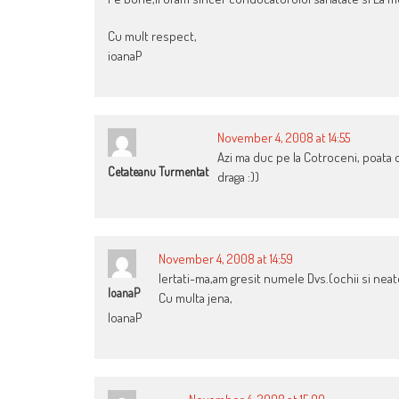
Cu mult respect,
ioanaP
November 4, 2008 at 14:55
Azi ma duc pe la Cotroceni, poata da
Cetateanu Turmentat
draga :))
November 4, 2008 at 14:59
Iertati-ma,am gresit numele Dvs.(ochii si neat
IoanaP
Cu multa jena,
IoanaP