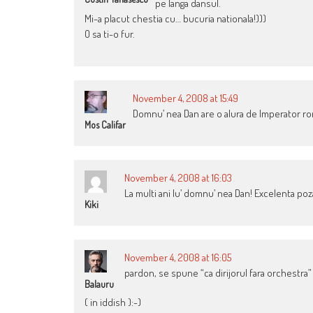
pe langa dansul.
Mi-a placut chestia cu… bucuria nationala!)))
O sa ti-o fur.
November 4, 2008 at 15:49
Domnu’ nea Dan are o alura de Imperator 
Mos Califar
November 4, 2008 at 16:03
La multi ani lu’ domnu’ nea Dan! Excelenta poz
Kiki
November 4, 2008 at 16:05
pardon, se spune “ca dirijorul fara orchestra”
Balauru
( in iddish ):-)