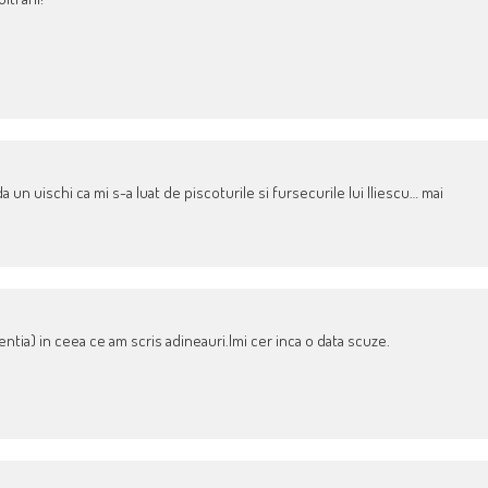
 un uischi ca mi s-a luat de piscoturile si fursecurile lui Iliescu… mai
entia) in ceea ce am scris adineauri.Imi cer inca o data scuze.