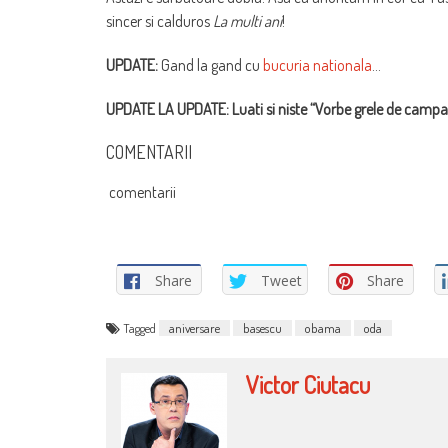
sincer si calduros
La multi ani
!
UPDATE:
Gand la gand cu
bucuria nationala
…
UPDATE LA UPDATE: Luati si niste “Vorbe grele de campa
COMENTARII
comentarii
Share
Tweet
Share
Tagged
aniversare
basescu
obama
oda
Victor Ciutacu