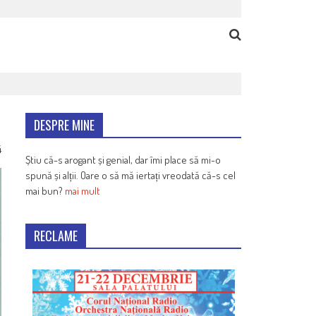
DESPRE MINE
4
Știu că-s arogant și genial, dar îmi place să mi-o
spună și alții. Oare o să mă iertați vreodată că-s cel
mai bun?
mai mult
RECLAME