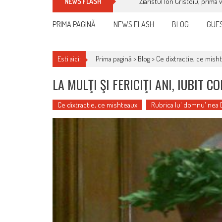
Ziaristul Ion Cristoiu, prima 
NEWS FLASH
PRIMA PAGINĂ
NEWS FLASH
BLOG
GUES
Esti aici:
Prima pagină >
Blog
>
Ce dixtractie, ce mish
LA MULŢI ŞI FERICIŢI ANI, IUBIT 
Ce dixtractie, ce mishteaux
Rubrica lu' domnu' nea 