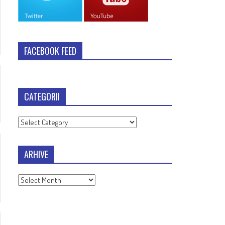
FACEBOOK FEED
CATEGORII
Categorii
ARHIVE
Arhive