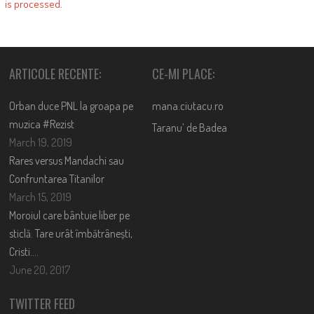
is processed
.
ARTICOLE RECENTE:
CE-MI PLACE:
Orban duce PNL la groapa pe
mana.ciutacu.ro
muzica #Rezist
Taranu’ de Badea
March 19, 2019
Rares versus Mandachi sau
Confruntarea Titanilor
March 15, 2019
Moroiul care bântuie liber pe
sticlă. Tare urât îmbătrânești,
Cristi….
June 20, 2017
TWITTER FEED