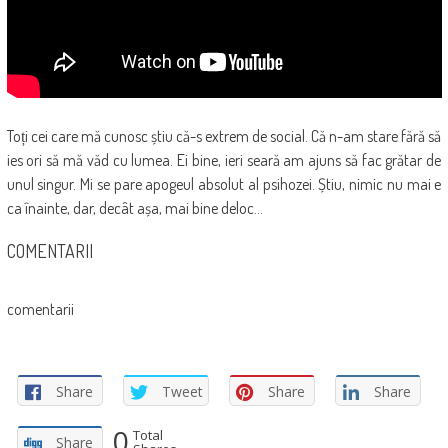
Toți cei care mă cunosc știu că-s extrem de social. Că n-am stare fără să
ies ori să mă văd cu lumea. Ei bine, ieri seară am ajuns să fac grătar de
unul singur. Mi se pare apogeul absolut al psihozei. Știu, nimic nu mai e
ca înainte, dar, decât așa, mai bine deloc…
COMENTARII
comentarii
Share
Tweet
Share
Share
0
Total
Share