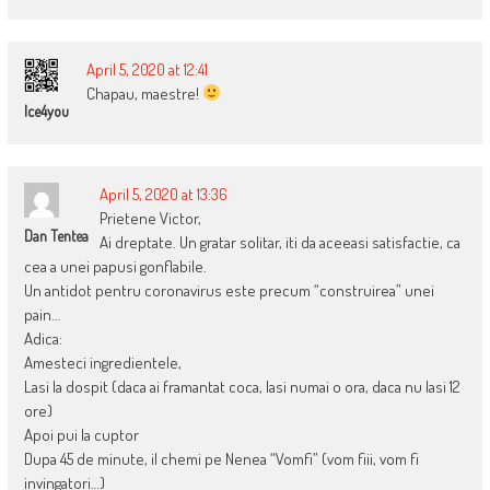
April 5, 2020 at 12:41
Chapau, maestre!
Ice4you
April 5, 2020 at 13:36
Prietene Victor,
Dan Tentea
Ai dreptate. Un gratar solitar, iti da aceeasi satisfactie, ca
cea a unei papusi gonflabile.
Un antidot pentru coronavirus este precum “construirea” unei
pain…
Adica:
Amesteci ingredientele,
Lasi la dospit (daca ai framantat coca, lasi numai o ora, daca nu lasi 12
ore)
Apoi pui la cuptor
Dupa 45 de minute, il chemi pe Nenea “Vomfi” (vom fiii, vom fi
invingatori…)