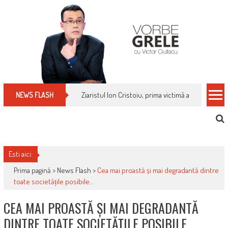
Skip
to
content
Ziaristul Ion Cristoiu, prima victimă a noi cenzuri 
NEWS FLASH
Esti aici:
Prima pagină >
News Flash
>
Cea mai proastă și mai degradantă dintre
toate societățile posibile…
CEA MAI PROASTĂ ȘI MAI DEGRADANTĂ
DINTRE TOATE SOCIETĂȚILE POSIBILE…