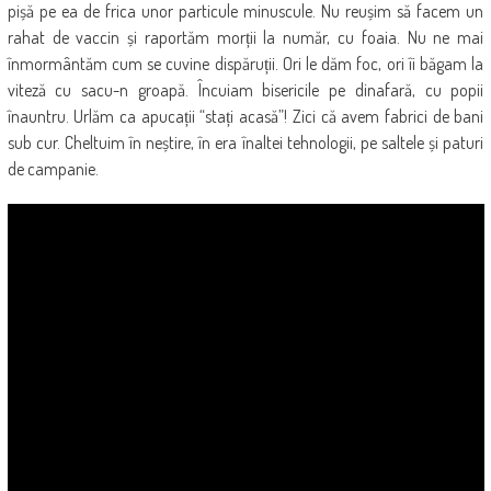
pișă pe ea de frica unor particule minuscule. Nu reușim să facem un
rahat de vaccin și raportăm morții la număr, cu foaia. Nu ne mai
înmormântăm cum se cuvine dispăruții. Ori le dăm foc, ori îi băgam la
viteză cu sacu-n groapă. Încuiam bisericile pe dinafară, cu popii
înauntru. Urlăm ca apucații “stați acasă”! Zici că avem fabrici de bani
sub cur. Cheltuim în neștire, în era înaltei tehnologii, pe saltele și paturi
de campanie.