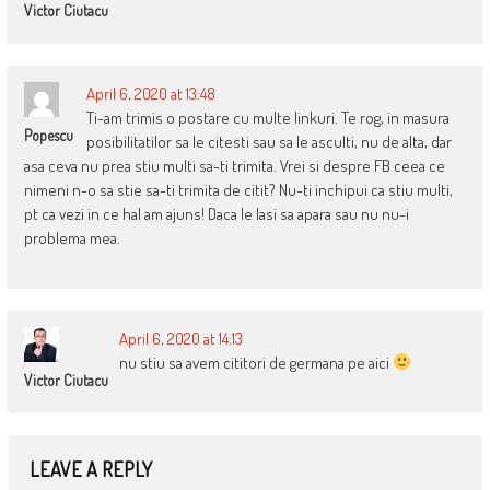
Victor Ciutacu
April 6, 2020 at 13:48
Ti-am trimis o postare cu multe linkuri. Te rog, in masura
Popescu
posibilitatilor sa le citesti sau sa le asculti, nu de alta, dar
asa ceva nu prea stiu multi sa-ti trimita. Vrei si despre FB ceea ce
nimeni n-o sa stie sa-ti trimita de citit? Nu-ti inchipui ca stiu multi,
pt ca vezi in ce hal am ajuns! Daca le lasi sa apara sau nu nu-i
problema mea.
April 6, 2020 at 14:13
nu stiu sa avem cititori de germana pe aici
Victor Ciutacu
LEAVE A REPLY