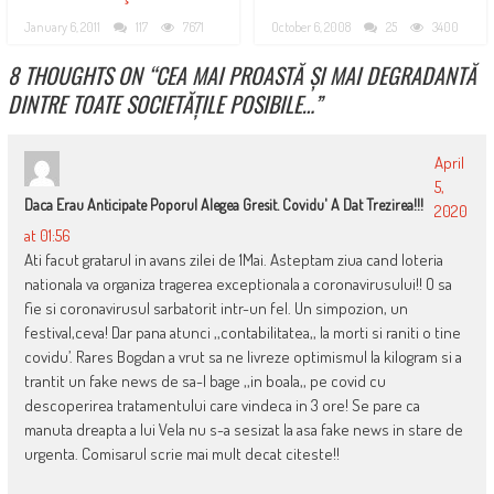
January 6, 2011
117
7671
October 6, 2008
25
3400
8 THOUGHTS ON “
CEA MAI PROASTĂ ȘI MAI DEGRADANTĂ
DINTRE TOATE SOCIETĂȚILE POSIBILE…
”
April
5,
Daca Erau Anticipate Poporul Alegea Gresit. Covidu' A Dat Trezirea!!!
2020
at 01:56
Ati facut gratarul in avans zilei de 1Mai. Asteptam ziua cand loteria
nationala va organiza tragerea exceptionala a coronavirusului!! O sa
fie si coronavirusul sarbatorit intr-un fel. Un simpozion, un
festival,ceva! Dar pana atunci ,,contabilitatea,, la morti si raniti o tine
covidu’. Rares Bogdan a vrut sa ne livreze optimismul la kilogram si a
trantit un fake news de sa-l bage ,,in boala,, pe covid cu
descoperirea tratamentului care vindeca in 3 ore! Se pare ca
manuta dreapta a lui Vela nu s-a sesizat la asa fake news in stare de
urgenta. Comisarul scrie mai mult decat citeste!!