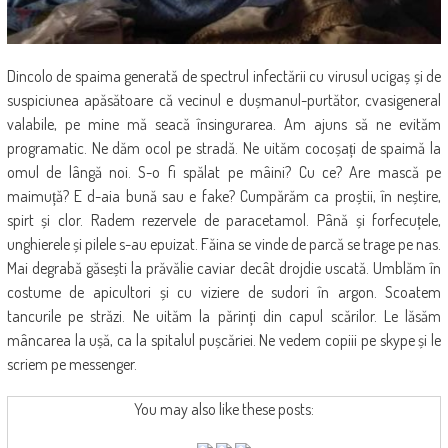
Dincolo de spaima generată de spectrul infectării cu virusul ucigaș și de
suspiciunea apăsătoare că vecinul e dușmanul-purtător, cvasigeneral
valabile, pe mine mă seacă însingurarea. Am ajuns să ne evităm
programatic. Ne dăm ocol pe stradă. Ne uităm cocoșați de spaimă la
omul de lângă noi. S-o fi spălat pe mâini? Cu ce? Are mască pe
maimuță? E d-aia bună sau e fake? Cumpărăm ca proștii, în neștire,
spirt și clor. Radem rezervele de paracetamol. Până și forfecuțele,
unghierele și pilele s-au epuizat. Făina se vinde de parcă se trage pe nas.
Mai degrabă găsești la prăvălie caviar decât drojdie uscată. Umblăm în
costume de apicultori și cu viziere de sudori în argon. Scoatem
tancurile pe străzi. Ne uităm la părinți din capul scărilor. Le lăsăm
mâncarea la ușă, ca la spitalul pușcăriei. Ne vedem copiii pe skype și le
scriem pe messenger.
You may also like these posts: