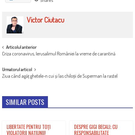
Shares
Victor Ciutacu
POST
Articolul anterior
Criza coronavirus, Ierusalimul României la vreme de carantină
NAVIGATION
Urmatorul articol
Ziua când agăț ghetele-n cui și las chiloții de Superman la rastel
SIMILAR POSTS
LIBERTATE PENTRU TOŢI
DESPRE GIGI BECALI; CU
VIOLATORII NAŢIUNII!
RESPONSABILITATE