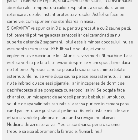
pauza in camera de repaus, si iar 4 minute de sauna, in urma inhalarii
aburului cald, temperatura cailor respiratorii, a sinusului si ar pielii
exterioare , dizolva instant protectia virusului. Astfel se face pe
carne vie, cum spunem noi sterilizarea in masa .
Si GARANTAT va spun ca in 3 zile, pentru precautie cu 2 saune pe zi,
toti oamenii pot merge acasa sanatosi iar cei carantinati sa nu
superte detentia 2 saptamani. Totul este la mintea cocosului , nu se
vrea pentru ca nu asta TREBUIE sa fie solutia, ei vor sa
implementeze vaccinurile lor.. Atunci sa vezi morti. NUmai bine. Daca
vreti sa vorbiti pe fata la televizor despre ce v-am spus , bine, daca
nu tot bine.. Apropo, cand se pleaca la sauna, se schimba totate
asternuturile, nu se vine dupa sauna pe aceleasi asternutui, si nici
nu te imbraci cu aceleasi pijamale.. Iar in incaperea de dormit se
dezinfecteaza si se pompeaza cu aerosoli salini. Se poqate face
chiar si cu un mic aparat de aerosoli pentru bebelusi, umplut cu
solutie de apa salinizata saturata si lasat sa purjeze in camera pana
cand pacientul are gust sarat pe limba.. Astvel cristale mici de sare
intra in alveolele pulmonare curatand si revigorand plamanii.
Medicina de azi este varza.. Medicii sunt varza, pentru ca omul
trebuie sa aiba abonament la farmacie. Numai bine..!