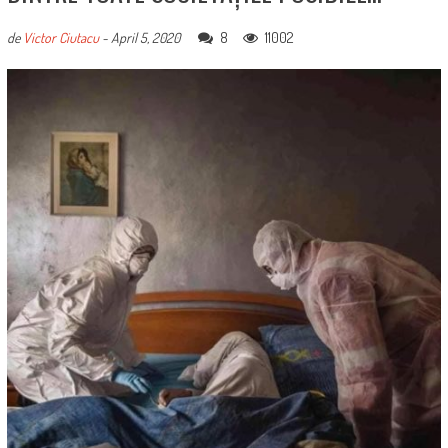
8
11002
de
Victor Ciutacu
-
April 5, 2020