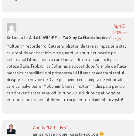
April 5,
2020 at
Ce Leapsa Le-A Dat COVID19! Mult Mai Sexy Ca Placuta Suedeza!
14:27
Multumim recorder.ro! Cetatenii platitori de taxe si impozite la stat
cu drept de vot doar intr-o singura zi l-au putut cunoaste pe
cetateanul Literas pentru care Lidovic Orban a azvarlit o lege sa
voteze 3 zile. Probabil ca Johannis a socotit dupa formule de fizica
mecanica capabilitatile si priceperea lui Literas ca acesta si restul
diasporei au nevoie de 3 zile pt a nimeri cu stampila de vot pe alesii
care vor salva patria. Multumim Literas, multumim diaspora pentru
ca ati revenit acasa sa va kkti in fundu’ curtii dupa ce ati votat ca
eoropenii pe presedintele vostru si pe europarlamentarii vostri!
April 5, 2020 at 14:54
am serioase indoieli ca asta-i solutia