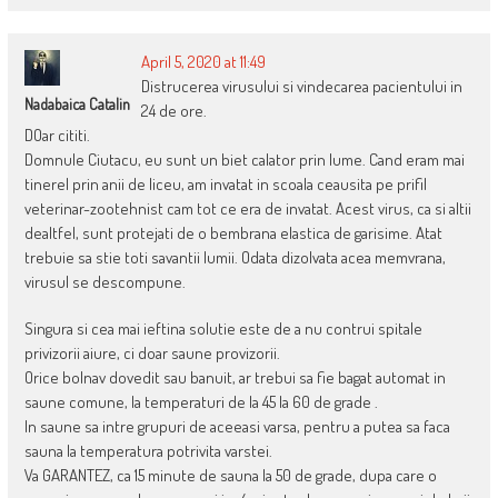
April 5, 2020 at 11:49
Distrucerea virusului si vindecarea pacientului in
Nadabaica Catalin
24 de ore.
DOar cititi.
Domnule Ciutacu, eu sunt un biet calator prin lume. Cand eram mai
tinerel prin anii de liceu, am invatat in scoala ceausita pe prifil
veterinar-zootehnist cam tot ce era de invatat. Acest virus, ca si altii
dealtfel, sunt protejati de o bembrana elastica de garisime. Atat
trebuie sa stie toti savantii lumii. Odata dizolvata acea memvrana,
virusul se descompune.
Singura si cea mai ieftina solutie este de a nu contrui spitale
privizorii aiure, ci doar saune provizorii.
Orice bolnav dovedit sau banuit, ar trebui sa fie bagat automat in
saune comune, la temperaturi de la 45 la 60 de grade .
In saune sa intre grupuri de aceeasi varsa, pentru a putea sa faca
sauna la temperatura potrivita varstei.
Va GARANTEZ, ca 15 minute de sauna la 50 de grade, dupa care o