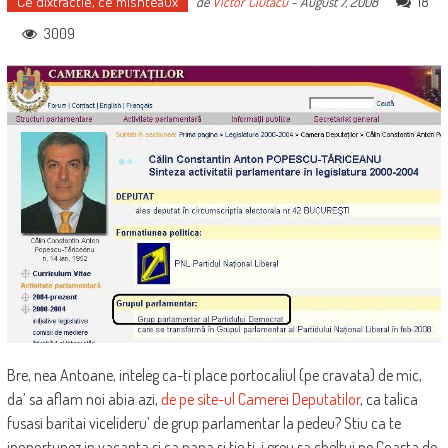
Ce dixtractie, ce mishteaux
18
de
Victor Ciutacu
-
August 7, 2008
3009
Bre, nea Antoane, inteleg ca-ti place portocaliul (pe cravata) de mic,
da’ sa aflam noi abia azi,
de pe site-ul Camerei Deputatilor
, ca talica
fusasi baritai vicelideru’ de grup parlamentar la pedeu? Stiu ca te
inoportunez in vacanta si ca pana si tie ti-i greu sa cheltui pe Coasta de