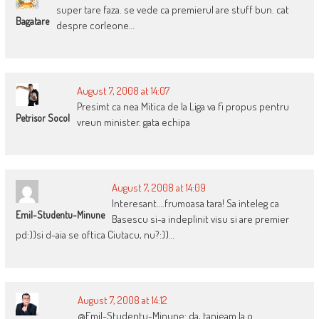
super tare faza. se vede ca premierul are stuff bun. cat
Bagatare
despre corleone…
August 7, 2008 at 14:07
Presimt ca nea Mitica de la Liga va fi propus pentru
Petrisor Socol
vreun minister. gata echipa
August 7, 2008 at 14:09
Interesant….frumoasa tara! Sa inteleg ca
Emil-Studentu-Minune
Basescu si-a indeplinit visu si are premier
pd:))si d-aia se oftica Ciutacu, nu?:))…
August 7, 2008 at 14:12
@Emil-Studentu-Minune: da, tanjeam la o