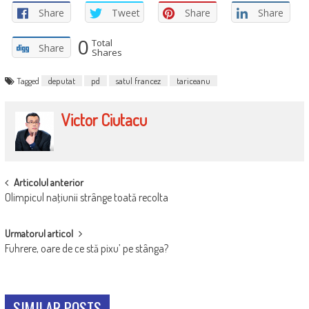
Share
Tweet
Share
Share
0
Total
Share
Shares
Tagged
deputat
pd
satul francez
tariceanu
Victor Ciutacu
POST
Articolul anterior
Olimpicul naţiunii strânge toată recolta
NAVIGATION
Urmatorul articol
Fuhrere, oare de ce stă pixu’ pe stânga?
SIMILAR POSTS