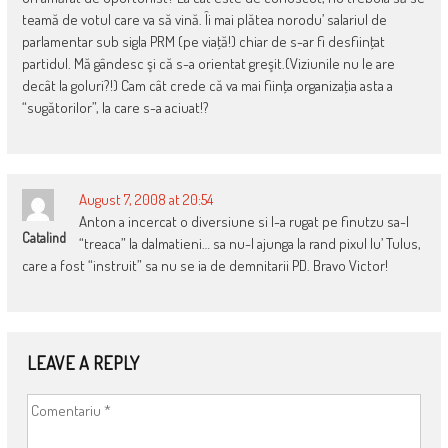
teamă de votul care va să vină. Îi mai plătea norodu’ salariul de
parlamentar sub sigla PRM (pe viaţă!) chiar de s-ar fi desfiinţat
partidul. Mă gândesc şi că s-a orientat greşit.(Viziunile nu le are
decât la goluri?!) Cam cât crede că va mai fiinţa organizaţia asta a
“sugătorilor”, la care s-a aciuat!?
August 7, 2008 at 20:54
Anton a incercat o diversiune si l-a rugat pe finutzu sa-l
Catalind
“treaca” la dalmatieni… sa nu-l ajunga la rand pixul lu’ Tulus,
care a fost “instruit” sa nu se ia de demnitarii PD. Bravo Victor!
LEAVE A REPLY