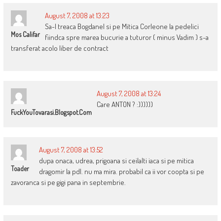
August 7, 2008 at 13:23
Sa-l treaca Bogdanel si pe Mitica Corleone la pedelici
Mos Califar
fiindca spre marea bucurie a tuturor ( minus Vadim ) s-a
transferat acolo liber de contract
August 7, 2008 at 13:24
Care ANTON ? :))))))
FuckYouTovarasi.blogspot.com
August 7, 2008 at 13:52
dupa onaca, udrea, prigoana si ceilalti iaca si pe mitica
Toader
dragomir la pdl. nu ma mira. probabil ca ii vor coopta si pe
zavoranca si pe gigi pana in septembrie.