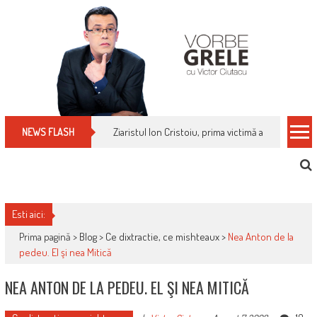
Skip
to
content
Ziaristul Ion Cristoiu, prima victimă a noi cenzuri 
NEWS FLASH
Esti aici:
Prima pagină >
Blog
>
Ce dixtractie, ce mishteaux
>
Nea Anton de la
pedeu. El şi nea Mitică
NEA ANTON DE LA PEDEU. EL ŞI NEA MITICĂ