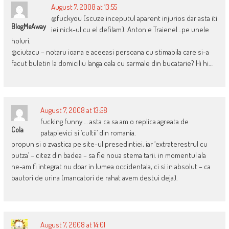
August 7, 2008 at 13:55
@fuckyou (scuze inceputul aparent injurios dar asta iti
BlogMeAway
iei nick-ul cu el defilam). Anton e Traienel…pe unele
holuri.
@ciutacu – notaru ioana e aceeasi persoana cu stimabila care si-a
facut buletin la domiciliu langa oala cu sarmale din bucatarie? Hi hi…
August 7, 2008 at 13:58
fucking funny … asta ca sa am o replica agreata de
Cola
patapievici si ‘cultii’ din romania.
propun si o zvastica pe site-ul presedintiei, iar ‘extraterestrul cu
putza’ – citez din badea – sa fie noua stema tarii. in momentul ala
ne-am fi integrat nu doar in lumea occidentala, ci si in absolut – ca
bautori de urina (mancatori de rahat avem destui deja).
August 7, 2008 at 14:01