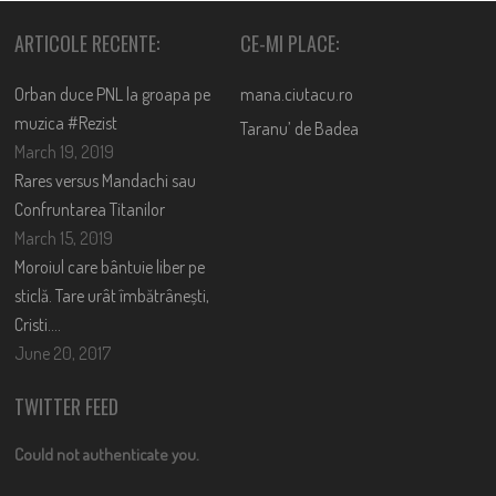
ARTICOLE RECENTE:
CE-MI PLACE:
Orban duce PNL la groapa pe
mana.ciutacu.ro
muzica #Rezist
Taranu’ de Badea
March 19, 2019
Rares versus Mandachi sau
Confruntarea Titanilor
March 15, 2019
Moroiul care bântuie liber pe
sticlă. Tare urât îmbătrânești,
Cristi….
June 20, 2017
TWITTER FEED
Could not authenticate you.