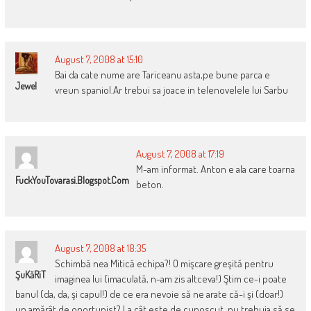
August 7, 2008 at 15:10
Bai da cate nume are Tariceanu asta,pe bune parca e
Jewel
vreun spaniol.Ar trebui sa joace in telenovelele lui Sarbu
August 7, 2008 at 17:19
M-am informat. Anton e ala care toarna
FuckYouTovarasi.blogspot.com
beton.
August 7, 2008 at 18:35
Schimbă nea Mitică echipa?! O mişcare greşită pentru
ŞuKăRiT
imaginea lui (imaculată, n-am zis altceva!) Ştim ce-i poate
banul (da, da, şi capul!) de ce era nevoie să ne arate că-i şi (doar!)
un amărât de oportunist? La cât este de cunoscut, nu trebuia să se