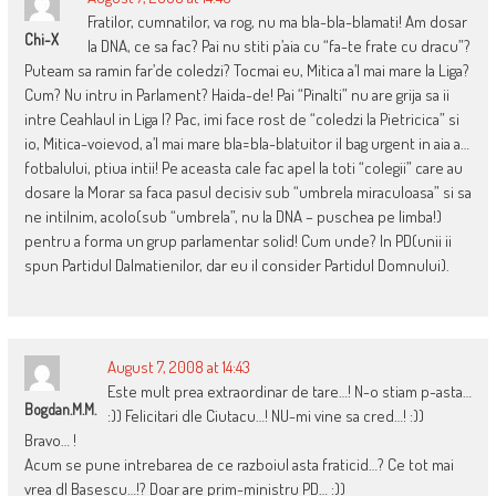
Fratilor, cumnatilor, va rog, nu ma bla-bla-blamati! Am dosar
Chi-X
la DNA, ce sa fac? Pai nu stiti p’aia cu “fa-te frate cu dracu”?
Puteam sa ramin far’de coledzi? Tocmai eu, Mitica a’l mai mare la Liga?
Cum? Nu intru in Parlament? Haida-de! Pai “Pinalti” nu are grija sa ii
intre Ceahlaul in Liga I? Pac, imi face rost de “coledzi la Pietricica” si
io, Mitica-voievod, a’l mai mare bla=bla-blatuitor il bag urgent in aia a…
fotbalului, ptiua intii! Pe aceasta cale fac apel la toti “colegii” care au
dosare la Morar sa faca pasul decisiv sub “umbrela miraculoasa” si sa
ne intilnim, acolo(sub “umbrela”, nu la DNA – puschea pe limba!)
pentru a forma un grup parlamentar solid! Cum unde? In PD(unii ii
spun Partidul Dalmatienilor, dar eu il consider Partidul Domnului).
August 7, 2008 at 14:43
Este mult prea extraordinar de tare…! N-o stiam p-asta…
Bogdan.M.M.
:)) Felicitari dle Ciutacu…! NU-mi vine sa cred…! :))
Bravo… !
Acum se pune intrebarea de ce razboiul asta fraticid…? Ce tot mai
vrea dl Basescu…!? Doar are prim-ministru PD… :))