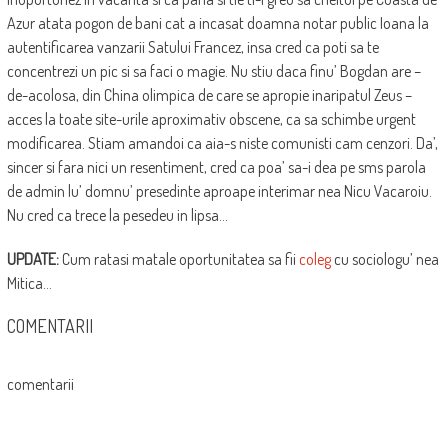
Azur atata pogon de bani cat a incasat doamna notar public Ioana la
autentificarea vanzarii Satului Francez, insa cred ca poti sa te
concentrezi un pic si sa faci o magie. Nu stiu daca finu’ Bogdan are –
de-acolosa, din China olimpica de care se apropie inaripatul Zeus –
acces la toate site-urile aproximativ obscene, ca sa schimbe urgent
modificarea. Stiam amandoi ca aia-s niste comunisti cam cenzori. Da’,
sincer si fara nici un resentiment, cred ca poa’ sa-i dea pe sms parola
de admin lu’ domnu’ presedinte aproape interimar nea Nicu Vacaroiu.
Nu cred ca trece la pesedeu in lipsa…
UPDATE:
Cum ratasi matale oportunitatea sa fii
coleg
cu sociologu’ nea
Mitica…
COMENTARII
comentarii