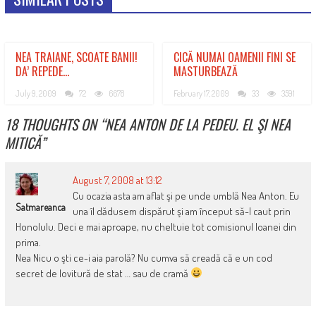
NEA TRAIANE, SCOATE BANII!
CICĂ NUMAI OAMENII FINI SE
DA’ REPEDE…
MASTURBEAZĂ
July 9, 2009
72
6678
February 17, 2009
33
3591
18 THOUGHTS ON “
NEA ANTON DE LA PEDEU. EL ŞI NEA
MITICĂ
”
August 7, 2008 at 13:12
Cu ocazia asta am aflat şi pe unde umblă Nea Anton. Eu
Satmareanca
una îl dădusem dispărut şi am început să-l caut prin
Honolulu. Deci e mai aproape, nu cheltuie tot comisionul Ioanei din
prima.
Nea Nicu o şti ce-i aia parolă? Nu cumva să creadă că e un cod
secret de lovitură de stat … sau de cramă