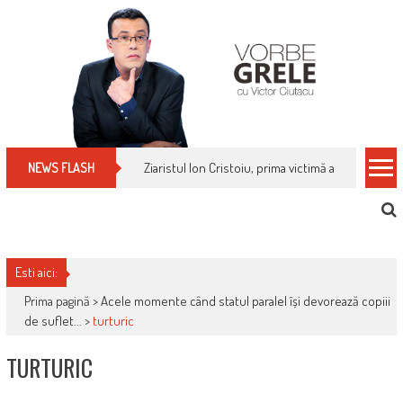
Skip
to
content
Ziaristul Ion Cristoiu, prima victimă a noi cenzuri 
NEWS FLASH
Esti aici:
Prima pagină >
Acele momente când statul paralel își devorează copiii
de suflet...
>
turturic
TURTURIC