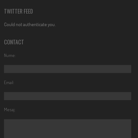
TWITTER FEED
Could not authenticate you.
CONTACT
Nume:
Email:
Mesaj: