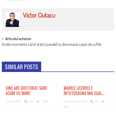
Victor Ciutacu
POST
Articolul anterior
Acele momente când statul paralel își devorează copiii de suflet…
NAVIGATION
SIMILAR POSTS
CINE ARE DOCTORAT SARE
MARELE LICURICI E
ACUM CU MINE!
ÎNTOTDEAUNA MAI EGAL…
June 19, 2012
103
7508
September 18, 2008
39
3443