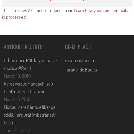
This site uses Akismet to reduce spam.
Learn how your comment data
is processed
.
ARTICOLE RECENTE:
CE-MI PLACE:
Orban duce PNL la groapa pe
mana.ciutacu.ro
muzica #Rezist
Taranu’ de Badea
March 19, 2019
Rares versus Mandachi sau
Confruntarea Titanilor
March 15, 2019
Moroiul care bântuie liber pe
sticlă. Tare urât îmbătrânești,
Cristi….
June 20, 2017