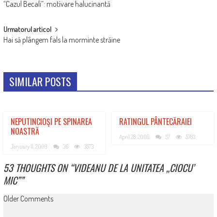
“Cazul Becali”: motivare halucinantă
NAVIGATION
Urmatorul articol
Hai să plângem fals la morminte străine
SIMILAR POSTS
NEPUTINCIOŞI PE SPINAREA
RATINGUL PÂNTECĂRAIEI
NOASTRĂ
April 28, 2009
57
5783
January 11, 2009
36
3573
53 THOUGHTS ON “
VIDEANU DE LA UNITATEA „CIOCU’
MIC”
”
COMMENT
Older Comments
NAVIGATION