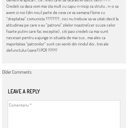
Credeti ca daca vom mai sta mult cu capu-n nisip ca strutu , n-o sa
avem si noi (din nou) parte de ceva ce va semana f.bine cu
“dreptatea” comunista ???????? , nici nu trebuie sa va uitati decit la
atitudinea pe care o au “patronii” zilelor noastre(cer scuze celor
foarte putini care fac exceptie) , citi pasi credeti ca mai sunt
necesari pentru a ajunge in situatia de mai sus , mai ales ca
majoritatea “patronilor” sunt cei veniti din rindul doi , trei ale
defunctului (oare?) PCR ?!?!?!?
COMMENT
Older Comments
NAVIGATION
LEAVE A REPLY