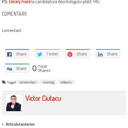
P.S.
Deranj mare
la candidatura deontologului plătit TRU
COMENTARII
comentarii
Share
Tweet
Share
Share
0
Total
Share
Shares
Tagged
amenintari
mantog
videanu
Victor Ciutacu
POST
Articolul anterior