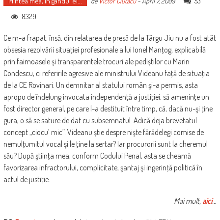
Mintea mea, în gândul ei...
53
de
Victor Ciutacu
-
April 7, 2009
8329
Ce m-a frapat, însă, din relatarea de presă de la Târgu Jiu nu a fost atât
obsesia rezolvării situaţiei profesionale a lui Ionel Manţog, explicabilă
prin faimoasele şi transparentele trocuri ale pediştilor cu Marin
Condescu, ci referirile agresive ale ministrului Videanu faţă de situaţia
de la CE Rovinari. Un demnitar al statului român şi-a permis, asta
apropo de îndelung invocata independenţă a justiţiei, să ameninţe un
fost director general, pe care l-a destituit între timp, că, dacă nu-şi ţine
gura, o să se sature de dat cu subsemnatul. Adică deja brevetatul
concept „ciocu’ mic”. Videanu ştie despre nişte fărădelegi comise de
nemulţumitul vocal şi le ţine la sertar? Iar procurorii sunt la cheremul
său? După ştiinţa mea, conform Codului Penal, asta se cheamă
favorizarea infractorului, complicitate, şantaj şi ingerinţă politică în
actul de justiţie.
Mai mult,
aici
…