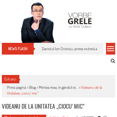
Skip
to
content
Ziaristul Ion Cristoiu, prima victimă a noi cenzuri 
NEWS FLASH
Esti aici:
Prima pagină >
Blog
>
Mintea mea, în gândul ei...
>
Videanu de la
Unitatea „ciocu’ mic”
VIDEANU DE LA UNITATEA „CIOCU’ MIC”