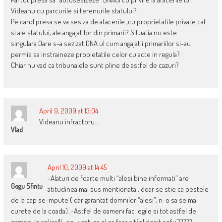
Videanu cu parcurile si terenurile statului?
Pe cand presa se va sesiza de afacerile ,cu proprietatile private cat
si ale statului, ale angajatilor din primarii? Situatia nu este
singulara.Oare s-a sezizat DNA ul cum angajatii primariilor si-au
permis sa instraineze propietatile celor cu acte in regula?
Chiar nu vad ca tribunalele sunt pline de astfel de cazuri?
April 9, 2009 at 13:04
Videanu infractoru…
Vlad
April 10, 2009 at 14:45
-Alaturi de foarte multi “alesi bine informati” are
Gogu Sfintu
atitudinea mai sus mentionata , doar se stie ca pestele
de la cap se-mpute ( dar garantat domnilor “alesi”, n-o sa se mai
curete de la coada) .-Astfel de oameni fac legile si tot astfel de
oameni le aplica!!! , ce , vreti ca el sa faca altfel decit sefu`?????