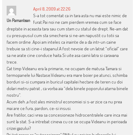
April 8, 2009 at 22:26
S-a tot comentat ca in tara asta nu mai este nimic de
Un Pamantean
furat.Pai noi ne cam pierdem vremea cum se face
dreptate in aceasta tara sau cum stam cu statul de drept. Ne-am dat
cu presupusul cum sta smecheria si ne-am napustit cu totii sa
facem ordine .Apoi am inteles ca inainte de a da intr-un caine
trebuie sa sti cine-i stapanul.A fost nevoie de un latrat “oficial” care
sa ne arate cine conduce haita.Si uite asa cainii latra si caravana
trece.
Cat timp Videanu era la primarie, ne ocupam de matusa Tamara si
termopanele lui Nastase.Videanu era mare boier pe atunci, schimba
borduri si-si cumpara in buricul capitalei hectare de teren cu doi
dolari metru patrat , ca vorba aia “dela binele poporului atarna binele
nostru”.
Acum deh ,a fost ales ministrul economiei si s-ar zice ca nu prea
mai are ce fura, pardon, ce-si insusi.
Are fratilor, caci vrea sa concesioneze hidrocentralele care inca mai
sunt la stat. S-a intrebat cineva cu ce se ocupa Videanu in perioada
crizei gazului?
Pai tot presa sa “autosesizeze” DNAul cu privire la afacerile lui