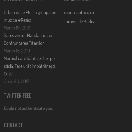
Orban duce PNL la groapa pe
mana.ciutacu.ro
muzica #Rezist
Taranu’ de Badea
March 19, 2019
Rares versus Mandachi sau
Confruntarea Titanilor
March 15, 2019
Moroiul care bântuie liber pe
sticlă. Tare urât îmbătrânești,
Cristi….
June 20, 2017
TWITTER FEED
Could not authenticate you.
CONTACT