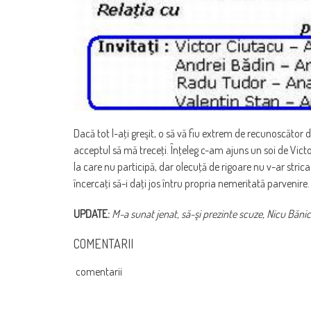
Dacă tot l-aţi greşit, o să vă fiu extrem de recunoscăt
acceptul să mă treceţi. Înţeleg c-am ajuns un soi de Victor
la care nu participă, dar olecuţă de rigoare nu v-ar strica.
încercaţi să-i daţi jos întru propria nemeritată parvenire. Ş
UPDATE:
M-a sunat jenat, să-şi prezinte scuze, Nicu Bănic
COMENTARII
comentarii