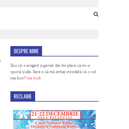
DESPRE MINE
0
Știu că-s arogant și genial, dar îmi place să mi-o
spună și alții. Oare o să mă iertați vreodată că-s cel
mai bun?
mai mult
RECLAME