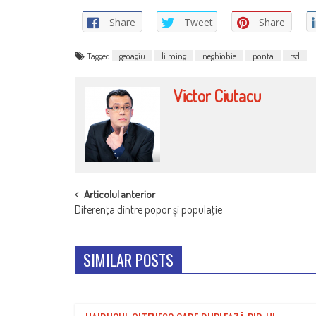
Share
Tweet
Share
Tagged
geoagiu
li ming
neghiobie
ponta
tsd
Victor Ciutacu
POST
Articolul anterior
Diferenţa dintre popor şi populaţie
NAVIGATION
SIMILAR POSTS