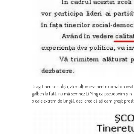
Dragi tineri socialişti, vă mulţumesc pentru amabila invi
galben la faţă, nu mă semnez Li Ming ca pseudonim şi 
o cale extrem de lungă), deci cred că aţi cam greşit prost 