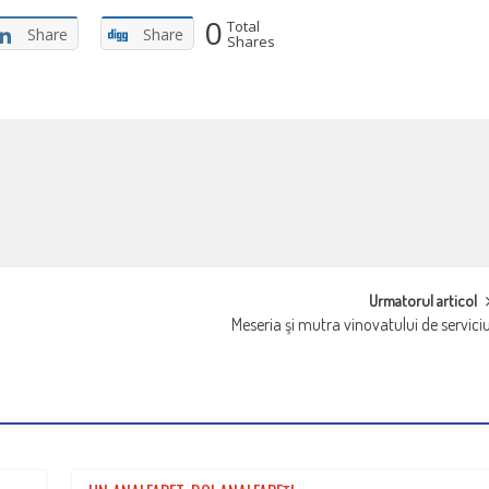
0
Total
Share
Share
Shares
Urmatorul articol
Meseria şi mutra vinovatului de servici