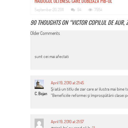
HAIDUCUL OLTENESC CARE DUBLEAZĂ PIB-UL
September 20, 2011
94
7954
90 THOUGHTS ON “
VICTOR COPILUL DE AUR, Z
COMMENT
Older Comments
NAVIGATION
sunt cei mai afectati
April 19, 2010 at 21:45
Şi iată un titlu de ziar care ar ilustra mai bine t
C. Bojan
“Beneficiile reformei şi împrospătării clasei p
April 19, 2010 at 21:57
@gigel: ba’ eu cred că la
:))