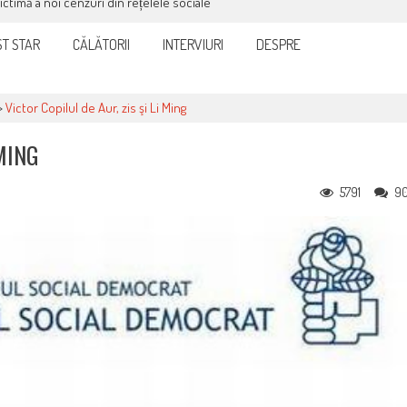
victimă a noi cenzuri din rețelele sociale
T STAR
CĂLĂTORII
INTERVIURI
DESPRE
>
Victor Copilul de Aur, zis şi Li Ming
 MING
5791
9