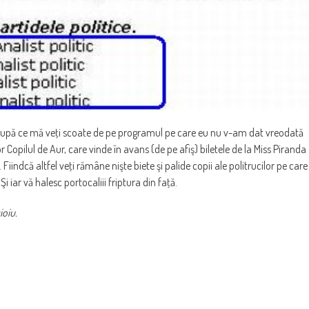
or după ce mă veţi scoate de pe programul pe care eu nu v-am dat vreodată
 Copilul de Aur, care vinde în avans (de pe afiş) biletele de la Miss Piranda
 Fiindcă altfel veţi rămâne nişte biete şi palide copii ale politrucilor pe care
i iar vă halesc portocaliii friptura din faţă.
ioiu.