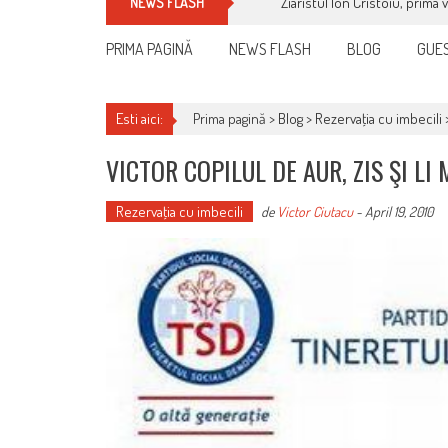
Ziaristul Ion Cristoiu, prima 
NEWS FLASH
PRIMA PAGINĂ
NEWS FLASH
BLOG
GUES
Esti aici:
Prima pagină >
Blog
>
Rezervaţia cu imbecili
VICTOR COPILUL DE AUR, ZIS ŞI LI
Rezervaţia cu imbecili
de
Victor Ciutacu
-
April 19, 2010