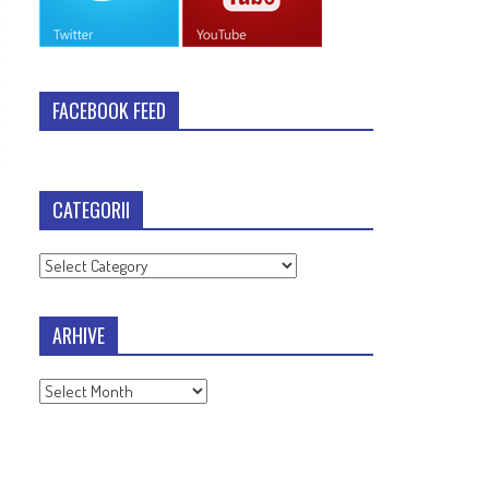
FACEBOOK FEED
CATEGORII
Categorii
ARHIVE
Arhive