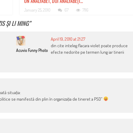
UN ANALFABET, DOI ANALFABEŢI…
January 25, 2010
67
7116
IS ŞI LI MING
”
April 19, 2010 at 21:27
din cite inteleg flacara violet poate produce
Acuvio Funny Photo
efecte nedorite pe termen lung iar tinerii
oată situaţia:
olitice se manifestă din plin în organizaţia de tineret a PSD”