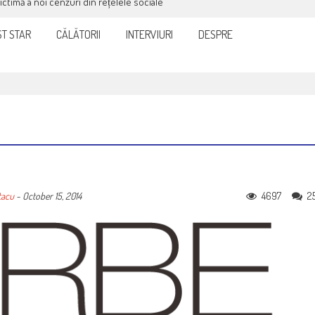
victimă a noi cenzuri din rețelele sociale
T STAR
CĂLĂTORII
INTERVIURI
DESPRE
4697
2
tacu
-
October 15, 2014