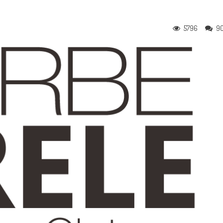
5796
9