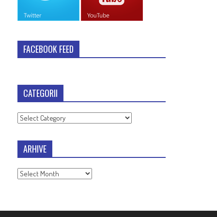
FACEBOOK FEED
CATEGORII
Categorii
ARHIVE
Arhive