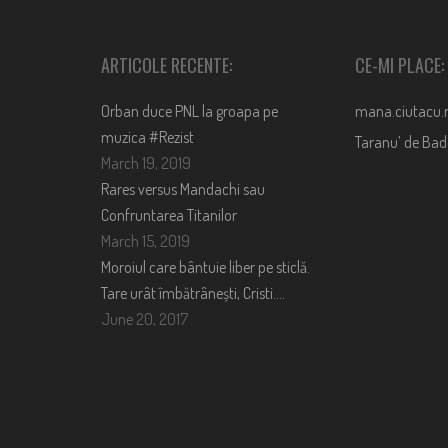
ARTICOLE RECENTE:
CE-MI PLACE:
Orban duce PNL la groapa pe
mana.ciutacu.
muzica #Rezist
Taranu’ de Ba
March 19, 2019
Rares versus Mandachi sau
Confruntarea Titanilor
March 15, 2019
Moroiul care bântuie liber pe sticlă.
Tare urât îmbătrânești, Cristi….
June 20, 2017