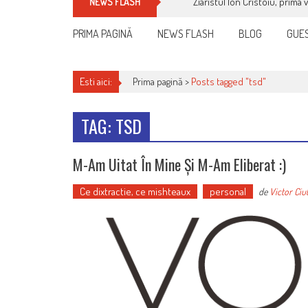
Ziaristul Ion Cristoiu, prima 
NEWS FLASH
PRIMA PAGINĂ
NEWS FLASH
BLOG
GUES
Esti aici:
Prima pagină >
Posts tagged "tsd"
TAG: TSD
M-Am Uitat În Mine Și M-Am Eliberat :)
Ce dixtractie, ce mishteaux
personal
de
Victor Ciu