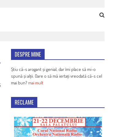
DESPRE MINE
Știu că-s arogant și genial, dar îmi place să mi-o
spună și alții. Oare o să mă iertați vreodată că-s cel
mai bun?
mai mult
5
RECLAME