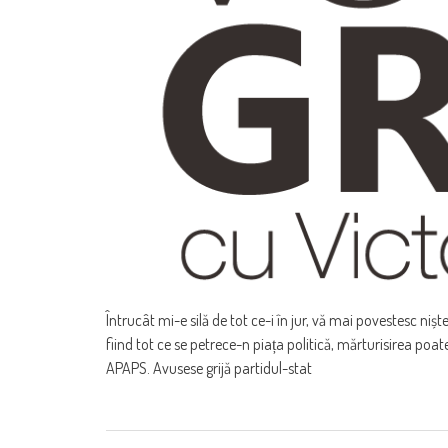
Întrucât mi-e silă de tot ce-i în jur, vă mai povestesc niș
fiind tot ce se petrece-n piața politică, mărturisirea po
APAPS. Avusese grijă partidul-stat