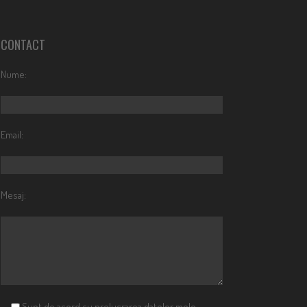
CONTACT
Nume:
Email:
Mesaj:
Sunt de acord cu prelucrarea datelor mele