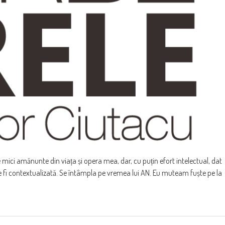
te mici amănunte din viața și opera mea, dar, cu puțin efort intelectual, dat
ate fi contextualizată. Se întâmpla pe vremea lui AN. Eu muteam fuște pe la