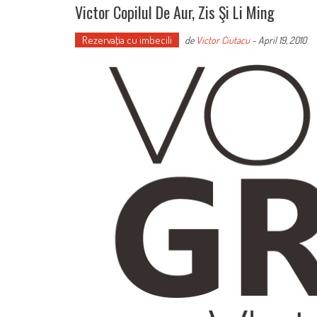
Victor Copilul De Aur, Zis Şi Li Ming
Rezervaţia cu imbecili
de
Victor Ciutacu
-
April 19, 2010