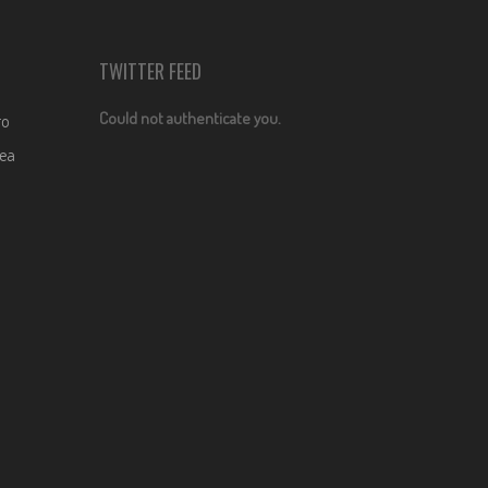
TWITTER FEED
Could not authenticate you.
ro
dea