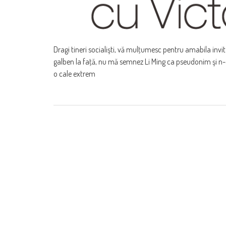
Dragi tineri socialişti, vă mulţumesc pentru amabila invi
galben la faţă, nu mă semnez Li Ming ca pseudonim şi 
o cale extrem