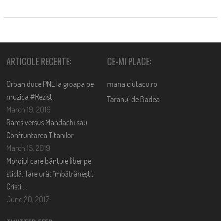
ARTICOLE RECENTE:
CE-MI PLACE:
Orban duce PNL la groapa pe
mana.ciutacu.ro
muzica #Rezist
Taranu’ de Badea
March 19, 2019
Rares versus Mandachi sau
Confruntarea Titanilor
March 15, 2019
Moroiul care bântuie liber pe
sticlă. Tare urât îmbătrânești,
Cristi….
June 20, 2017