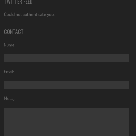
TWITTER FEED
Could not authenticate you.
CONTACT
Nume:
Email:
Mesaj: