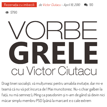
Rezervaţia cu imbecili
90
de
Victor Ciutacu
-
April 19, 2010
5790
Dragi tineri socialişti, vă mulţumesc pentru amabila invitaţie, dar mi-e
teamă că nu vă pot încurca de 1 Mai muncitoresc. Nu-s chiar galben la
faţă, nu mă semnez Li Ming ca pseudonim şi n-am de gând să devin nici
măcar simplu membru PSD (până la marcant e o cale extrem