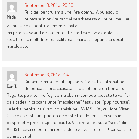
September 3, 2011 at 20:00
Felicitari pentru emisiune. Are domnul Albulescu o
Mada
bunatate in privire cand vi se adreseaza cu bunul meu, eu
va multumesc pentru asemenea invitat.
Imi pare rau sa aud de audiente, dar cred ca nu va asteptati la
rezultate cu mult diferite, realitatea e mai putin optimista decat
marele actor.
September 3, 2011 at 21:41
Ciutacule, mi-a trecut supararea “ca nu l-ai intrebat pe si
Dan T.
de perioada lui cacacioasa”. Indiscutabil, e un bun actor.
Rogu-te, pe viitor, nu fugi de intrebari incomode….aceste te vor feri
de a cadea in capcana unor “medalioane” festiviste, “pupincuriste”.
Te iert si pentru ca ai facut o emisiune FANTASTICA!, cu Dorel Visan.
Cu acest artist sunt prieten de peste trei decenii….am scris mult
despre el in presa clujeana, dar, tu, Victore, ai reusit sa “scoti” din
ARTIST….ceva ce eu n-am reusit “de-o viatza”….Te felicit! Dar sunt cu
ochii pe tine!