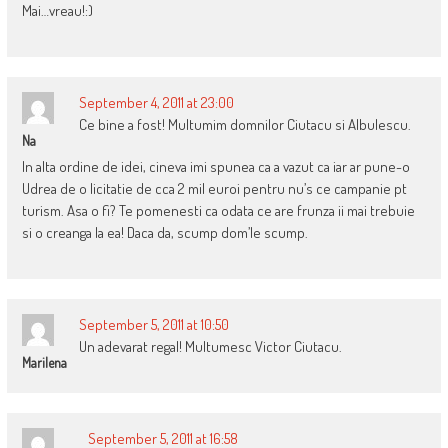
Mai…vreau!:)
September 4, 2011 at 23:00
Ce bine a fost! Multumim domnilor Ciutacu si Albulescu.
Na
In alta ordine de idei, cineva imi spunea ca a vazut ca iar ar pune-o
Udrea de o licitatie de cca 2 mil euroi pentru nu’s ce campanie pt
turism. Asa o fi? Te pomenesti ca odata ce are frunza ii mai trebuie
si o creanga la ea! Daca da, scump dom’le scump.
September 5, 2011 at 10:50
Un adevarat regal! Multumesc Victor Ciutacu.
Marilena
September 5, 2011 at 16:58