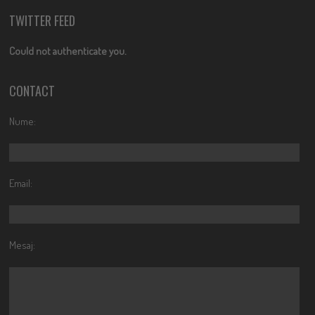
TWITTER FEED
Could not authenticate you.
CONTACT
Nume:
Email:
Mesaj: