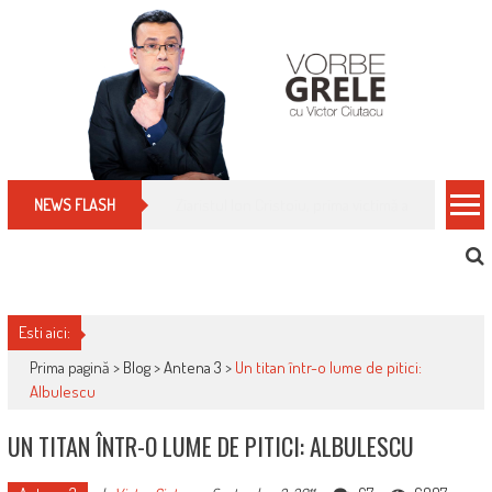
Skip
to
content
Cum îți schimbi, rapid, gratuit și eficient, furniz
NEWS FLASH
Esti aici:
Prima pagină >
Blog
>
Antena 3
>
Un titan într-o lume de pitici:
Albulescu
UN TITAN ÎNTR-O LUME DE PITICI: ALBULESCU