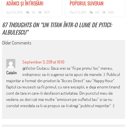
ADÂNCI ŞI ÎNTREBĂRI
POPORUL SUVERAN
April 10, 2012
36
3071
March 2, 2011
143
7499
67 THOUGHTS ON “
UN TITAN ÎNTR-O LUME DE PITICI:
ALBULESCU
”
COMMENT
Older Comments
NAVIGATION
September 3, 2011 at 19:10
@Victor Ciutacu: Daca vrei sa “fii pe primu’ loc” mereu,
Catalin
indraznesc sa-ti sugerez sa te apuci de manele :). Publicul
majoritar e format din privitori la “Acces Direct” sau “Happy Hour”.
Faptul ca reusesti sa fii primul, cu rare exceptii, e deja enorm tinand
cont de tara in care-ti desfasori activitatea. Din punctul meu de
vedere, as dori cat mai multe “emisiuni pe sufletul tau” si sa nu
constat vreodata ca ti-ai propus sa-ti atragi “publicul majoritar” :).