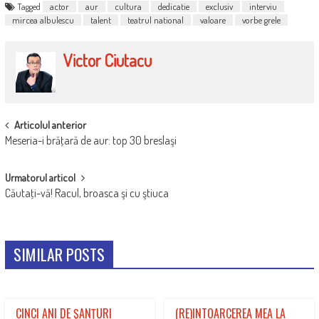
Tagged
actor
aur
cultura
dedicatie
exclusiv
interviu
mircea albulescu
talent
teatrul national
valoare
vorbe grele
Victor Ciutacu
POST
Articolul anterior
Meseria-i brăţară de aur: top 30 breslaşi
NAVIGATION
Urmatorul articol
Căutaţi-vă! Racul, broasca şi cu ştiuca
SIMILAR POSTS
CINCI ANI DE ŞANŢURI
(RE)INTOARCEREA MEA LA