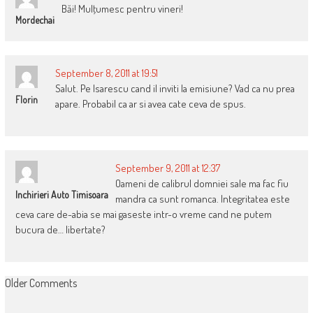
Băi! Mulţumesc pentru vineri!
Mordechai
September 8, 2011 at 19:51
Salut. Pe Isarescu cand il inviti la emisiune? Vad ca nu prea
Florin
apare. Probabil ca ar si avea cate ceva de spus.
September 9, 2011 at 12:37
Oameni de calibrul domniei sale ma fac fiu
Inchirieri Auto Timisoara
mandra ca sunt romanca. Integritatea este
ceva care de-abia se mai gaseste intr-o vreme cand ne putem
bucura de… libertate?
COMMENT
Older Comments
NAVIGATION