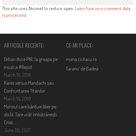
This site uses Akismet to reduce spam.
Learn how your comment data
is processed
.
ARTICOLE RECENTE:
CE-MI PLACE:
Orban duce PNL la groapa pe
mana.ciutacu.ro
muzica #Rezist
Taranu’ de Badea
March 19, 2019
Rares versus Mandachi sau
Confruntarea Titanilor
March 15, 2019
Moroiul care bântuie liber pe
sticlă. Tare urât îmbătrânești,
Cristi….
June 20, 2017