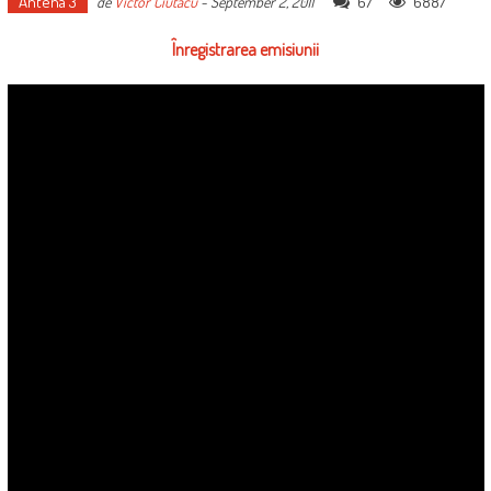
Antena 3
67
6887
de
Victor Ciutacu
-
September 2, 2011
Înregistrarea emisiunii