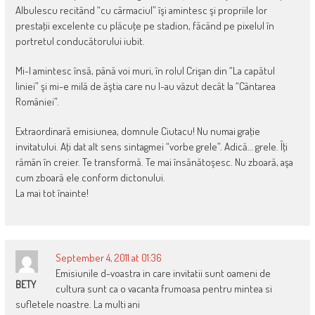
Albulescu recitând “cu cârmaciul” îşi amintesc şi propriile lor
prestaţii excelente cu plăcuţe pe stadion, făcând pe pixelul în
portretul conducătorului iubit.
Mi-l amintesc însă, până voi muri, în rolul Crişan din “La capătul
liniei” şi mi-e milă de ăştia care nu l-au văzut decât la “Cântarea
României”.
Extraordinară emisiunea, domnule Ciutacu! Nu numai graţie
invitatului. Aţi dat alt sens sintagmei “vorbe grele”. Adică… grele. Îţi
rămân în creier. Te transformă. Te mai însănătoşesc. Nu zboară, aşa
cum zboară ele conform dictonului.
La mai tot înainte!
September 4, 2011 at 01:36
Emisiunile d-voastra in care invitatii sunt oameni de
BETY
cultura sunt ca o vacanta frumoasa pentru mintea si
sufletele noastre. La multi ani