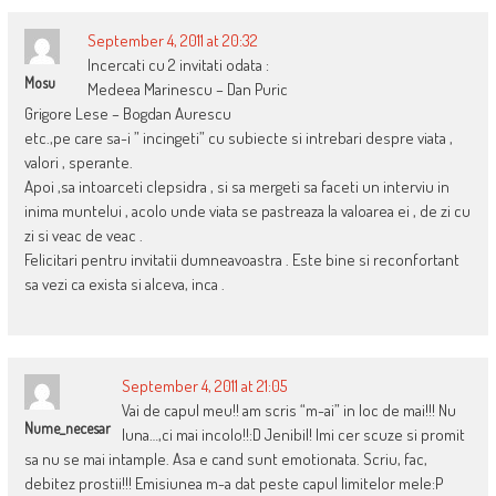
September 4, 2011 at 20:32
Incercati cu 2 invitati odata :
Mosu
Medeea Marinescu – Dan Puric
Grigore Lese – Bogdan Aurescu
etc.,pe care sa-i ” incingeti” cu subiecte si intrebari despre viata ,
valori , sperante.
Apoi ,sa intoarceti clepsidra , si sa mergeti sa faceti un interviu in
inima muntelui , acolo unde viata se pastreaza la valoarea ei , de zi cu
zi si veac de veac .
Felicitari pentru invitatii dumneavoastra . Este bine si reconfortant
sa vezi ca exista si alceva, inca .
September 4, 2011 at 21:05
Vai de capul meu!! am scris “m-ai” in loc de mai!!! Nu
Nume_necesar
luna…,ci mai incolo!!:D Jenibil! Imi cer scuze si promit
sa nu se mai intample. Asa e cand sunt emotionata. Scriu, fac,
debitez prostii!!! Emisiunea m-a dat peste capul limitelor mele:P