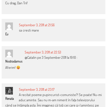
Cu drag, Dan Trif
September 3, 2011 at 21:56
sa cresti mare
Eu
September 3, 2011 at 22:53
@Catalin pe 3 September 2011 la 19:10 :
Nostradamus
Aferim!
September 3, 2011 at 23:17
A recitat poeme pupincurist-comuniste?! Se poate! Nu-mi
Renata
aduc aminte. Sau nu m-am nimerit în faţa televizorului
când se întâmpla asta. Îmi imaginez că toţi cei care şi-l amintesc pe