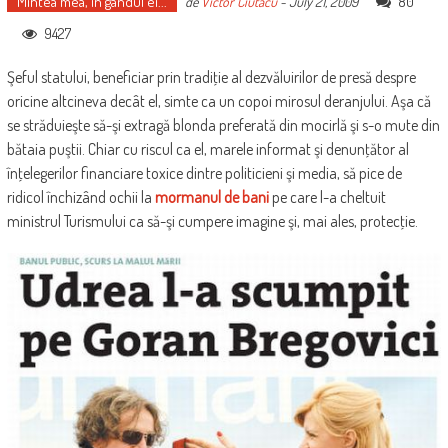
Mintea mea, în gândul ei...
80
de
Victor Ciutacu
-
July 21, 2009
9427
Şeful statului, beneficiar prin tradiţie al dezvăluirilor de presă despre
oricine altcineva decât el, simte ca un copoi mirosul deranjului. Aşa că
se străduieşte să-şi extragă blonda preferată din mocirlă şi s-o mute din
bătaia puştii. Chiar cu riscul ca el, marele informat şi denunţător al
înţelegerilor financiare toxice dintre politicieni şi media, să pice de
ridicol închizând ochii la
mormanul de bani
pe care l-a cheltuit
ministrul Turismului ca să-şi cumpere imagine şi, mai ales, protecţie.