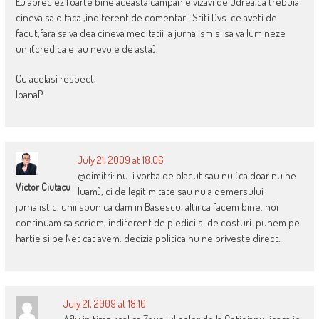
Eu apreciez foarte bine aceasta campanie vizavi de Udrea,ca trebuia
cineva sa o faca ,indiferent de comentarii.Stiti Dvs. ce aveti de
facut,fara sa va dea cineva meditatii la jurnalism si sa va lumineze
unii(cred ca ei au nevoie de asta).
Cu acelasi respect,
IoanaP
July 21, 2009 at 18:06
@dimitri: nu-i vorba de placut sau nu (ca doar nu ne
Victor Ciutacu
luam), ci de legitimitate sau nu a demersului
jurnalistic. unii spun ca dam in Basescu, altii ca facem bine. noi
continuam sa scriem, indiferent de piedici si de costuri. punem pe
hartie si pe Net cat avem. decizia politica nu ne priveste direct.
July 21, 2009 at 18:10