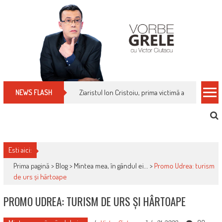
Skip
to
content
Cum îți schimbi, rapid, gratuit și eficient, furniz
NEWS FLASH
Esti aici:
Prima pagină >
Blog
>
Mintea mea, în gândul ei...
>
Promo Udrea: turism
de urs și hârtoape
PROMO UDREA: TURISM DE URS ȘI HÂRTOAPE