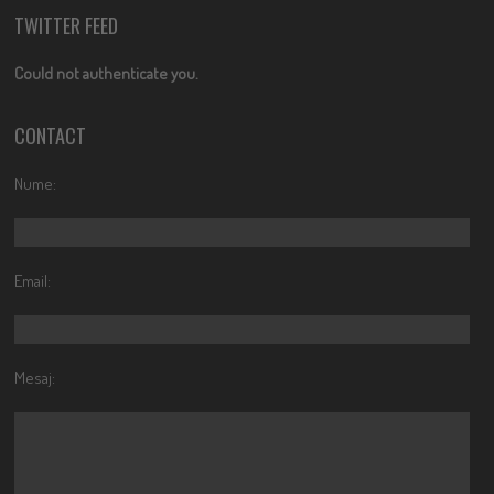
TWITTER FEED
Could not authenticate you.
CONTACT
Nume:
Email:
Mesaj: