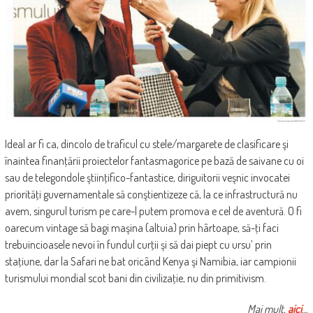
Ideal ar fi ca, dincolo de traficul cu stele/margarete de clasificare şi
înaintea finanţării proiectelor fantasmagorice pe bază de saivane cu oi
sau de telegondole ştiinţifico-fantastice, diriguitorii veşnic invocatei
priorităţi guvernamentale să conştientizeze că, la ce infrastructură nu
avem, singurul turism pe care-l putem promova e cel de aventură. O fi
oarecum vintage să bagi maşina (altuia) prin hârtoape, să-ţi faci
trebuincioasele nevoi în fundul curţii şi să dai piept cu ursu’ prin
staţiune, dar la Safari ne bat oricând Kenya şi Namibia, iar campionii
turismului mondial scot bani din civilizaţie, nu din primitivism.
Mai mult,
aici
…