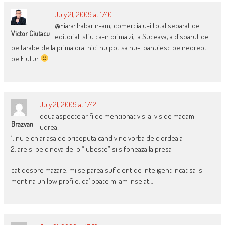
July 21, 2009 at 17:10
@Fiara: habar n-am, comercialu-i total separat de
Victor Ciutacu
editorial. stiu ca-n prima zi, la Suceava, a disparut de
pe tarabe de la prima ora. nici nu pot sa nu-l banuiesc pe nedrept
pe Flutur
July 21, 2009 at 17:12
doua aspecte ar fi de mentionat vis-a-vis de madam
Brazvan
udrea:
1. nu e chiar asa de priceputa cand vine vorba de ciordeala
2. are si pe cineva de-o “iubeste” si sifoneaza la presa
cat despre mazare, mi se parea suficient de inteligent incat sa-si
mentina un low profile. da’ poate m-am inselat…