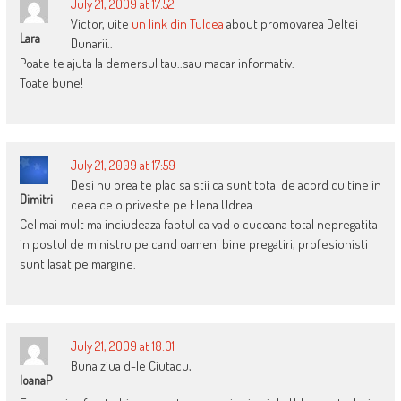
July 21, 2009 at 17:52
Victor, uite
un link din Tulcea
about promovarea Deltei
Lara
Dunarii..
Poate te ajuta la demersul tau..sau macar informativ.
Toate bune!
July 21, 2009 at 17:59
Desi nu prea te plac sa stii ca sunt total de acord cu tine in
Dimitri
ceea ce o priveste pe Elena Udrea.
Cel mai mult ma inciudeaza faptul ca vad o cucoana total nepregatita
in postul de ministru pe cand oameni bine pregatiri, profesionisti
sunt lasatipe margine.
July 21, 2009 at 18:01
Buna ziua d-le Ciutacu,
IoanaP