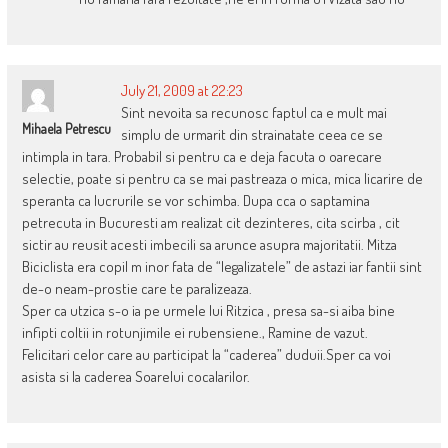
July 21, 2009 at 22:23
Sint nevoita sa recunosc faptul ca e mult mai
Mihaela Petrescu
simplu de urmarit din strainatate ceea ce se
intimpla in tara. Probabil si pentru ca e deja facuta o oarecare
selectie, poate si pentru ca se mai pastreaza o mica, mica licarire de
speranta ca lucrurile se vor schimba. Dupa cca o saptamina
petrecuta in Bucuresti am realizat cit dezinteres, cita scirba , cit
sictir au reusit acesti imbecili sa arunce asupra majoritatii. Mitza
Biciclista era copil m inor fata de “legalizatele” de astazi iar fantii sint
de-o neam-prostie care te paralizeaza.
Sper ca utzica s-o ia pe urmele lui Ritzica , presa sa-si aiba bine
infipti coltii in rotunjimile ei rubensiene., Ramine de vazut.
Felicitari celor care au participat la “caderea” duduii.Sper ca voi
asista si la caderea Soarelui cocalarilor.