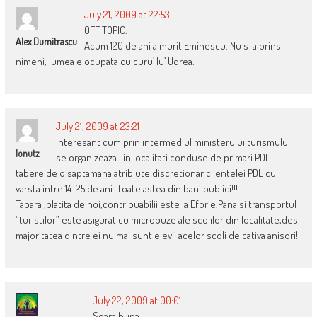
July 21, 2009 at 22:53
OFF TOPIC.
Alex.dumitrascu
Acum 120 de ani a murit Eminescu. Nu s-a prins
nimeni, lumea e ocupata cu curu’ lu’ Udrea.
July 21, 2009 at 23:21
Interesant cum prin intermediul ministerului turismului
Ionutz
se organizeaza -in localitati conduse de primari PDL -
tabere de o saptamana atribiute discretionar clientelei PDL cu
varsta intre 14-25 de ani…toate astea din bani publici!!!
Tabara ,platita de noi,contribuabilii este la Eforie.Pana si transportul
“turistilor” este asigurat cu microbuze ale scolilor din localitate,desi
majoritatea dintre ei nu mai sunt elevii acelor scoli de cativa anisori!
July 22, 2009 at 00:01
Seara buna