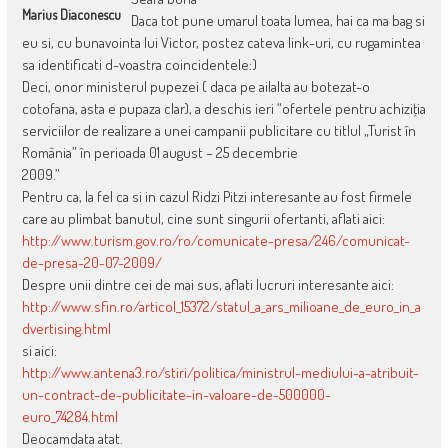
Marius Diaconescu
Daca tot pune umarul toata lumea, hai ca ma bag si
eu si, cu bunavointa lui Victor, postez cateva link-uri, cu rugamintea
sa identificati d-voastra coincidentele:)
Deci, onor ministerul pupezei ( daca pe ailalta au botezat-o
cotofana, asta e pupaza clar), a deschis ieri “ofertele pentru achiziţia
serviciilor de realizare a unei campanii publicitare cu titlul „Turist în
România” în perioada 01 august – 25 decembrie
2009.”
Pentru ca, la fel ca si in cazul Ridzi Pitzi interesante au fost firmele
care au plimbat banutul, cine sunt singurii ofertanti, aflati aici:
http://www.turism.gov.ro/ro/comunicate-presa/246/comunicat-
de-presa-20-07-2009/
Despre unii dintre cei de mai sus, aflati lucruri interesante aici:
http://www.sfin.ro/articol_15372/statul_a_ars_milioane_de_euro_in_a
dvertising.html
si aici:
http://www.antena3.ro/stiri/politica/ministrul-mediului-a-atribuit-
un-contract-de-publicitate-in-valoare-de-500000-
euro_74284.html
Deocamdata atat.