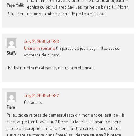
Aflu in timp real ca Zeus-ul celor de la Cotidianul joaca in
Papa Malik
echipa cu Spiru Haret! Sa-i vezi maine pe baieti (I.T.Morar,
Patrasconiu) cum schimba macazul de pe linia de astazi!
July 21, 2009 at 18:13
Ursii prin romania
(in partea de jos a paginii ) ca tot se
Steffy
vorbeste de turism.
(Badea nu intra in categorie, e cu alta problema.)
July 21, 2009 at 18:17
Ciutacule,
Fiara
Pai eu zic ca va pasa de demesrul asta din moment ce iesiti pe + la
cascaval pe fomita asta, nu ? De ce nu faceti o campanie despre
actele de coruptie din Turkemenistan (ala care s-a facut statuie
aurita care se invarte dupa Soare) sau despre situatia Bibiotecii