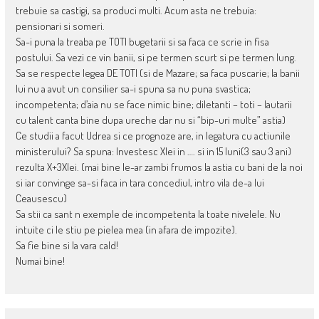
trebuie sa castigi, sa produci multi. Acum asta ne trebuia:
pensionari si someri.
Sa-i puna la treaba pe TOTI bugetarii si sa faca ce scrie in fisa
postului. Sa vezi ce vin banii, si pe termen scurt si pe termen lung.
Sa se respecte legea DE TOTI (si de Mazare; sa faca puscarie; la banii
lui nu a avut un consilier sa-i spuna sa nu puna svastica;
incompetenta; d’aia nu se face nimic bine; diletanti – toti – lautarii
cu talent canta bine dupa ureche dar nu si “bip-uri multe” astia)
Ce studii a facut Udrea si ce prognoze are, in legatura cu actiunile
ministerului? Sa spuna: Investesc Xlei in …. si in 15 luni(3 sau 3 ani)
rezulta X+3Xlei. (mai bine le-ar zambi frumos la astia cu bani de la noi
si iar convinge sa-si faca in tara concediul, intro vila de-a lui
Ceausescu)
Sa stii ca sant n exemple de incompetenta la toate nivelele. Nu
intuite ci le stiu pe pielea mea (in afara de impozite).
Sa fie bine si la vara cald!
Numai bine!