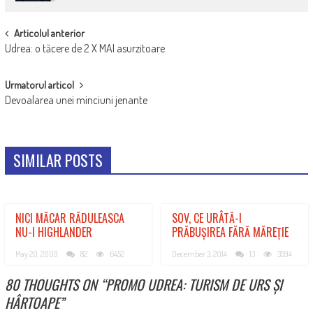
POST
Articolul anterior
Udrea: o tăcere de 2 X MAI asurzitoare
NAVIGATION
Urmatorul articol
Devoalarea unei minciuni jenante
SIMILAR POSTS
NICI MĂCAR RĂDULEASCA
SOV, CE URÂTĂ-I
NU-I HIGHLANDER
PRĂBUȘIREA FĂRĂ MĂREȚIE
May 20, 2009
82
6452
December 3, 2014
13
3594
80 THOUGHTS ON “
PROMO UDREA: TURISM DE URS ȘI
HÂRTOAPE
”