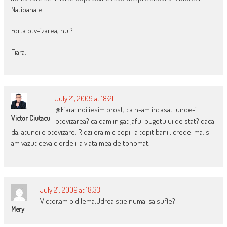
Natioanale.
Forta otv-izarea, nu ?
Fiara.
July 21, 2009 at 18:21
@Fiara: noi iesim prost, ca n-am incasat. unde-i
Victor Ciutacu
otevizarea? ca dam in gat jaful bugetului de stat? daca
da, atunci e otevizare. Ridzi era mic copil la topit banii, crede-ma. si
am vazut ceva ciordeli la viata mea de tonomat.
July 21, 2009 at 18:33
Victor,am o dilema,Udrea stie numai sa sufle?
Mery