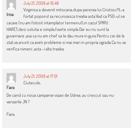
July 21, 2009 at 16:48
Virginica a devenit mitocana,dupa parerea lui Cristoiu?!L-a
Irina
fortat poporul sa recunoasca treaba asta.Vad ca PSD-ul se
cacaie (nu am folosit intamplator termenul),in cazul SPIRU
HARET,desi solutia e simpla,foarte simpla.Dar eu nu sunt la
guvernare ,asa ca nu am chef sa le dau mura in gura.Pentru cei de la
stat,va anunt ca aveti probleme si mai mari in propria ograda.Ca nu va
verifica nimeni ,asta -i alta treaba.
July 21, 2009 at 17:01
Ciutacule,
Fiara
De cand cu noua campanie vizavi de Udrea, au crescut sau nu
vanzarile JN ?
Fiara.