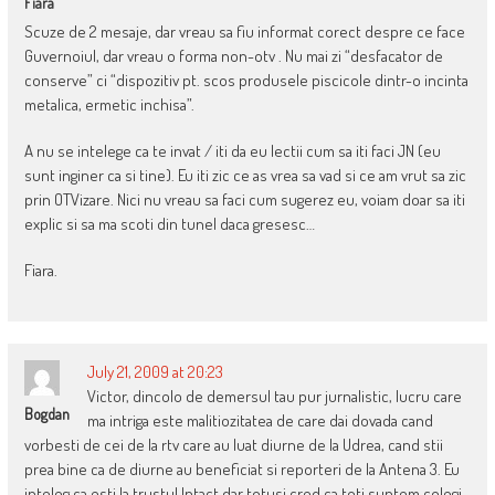
Fiara
Scuze de 2 mesaje, dar vreau sa fiu informat corect despre ce face
Guvernoiul, dar vreau o forma non-otv . Nu mai zi “desfacator de
conserve” ci “dispozitiv pt. scos produsele piscicole dintr-o incinta
metalica, ermetic inchisa”.
A nu se intelege ca te invat / iti da eu lectii cum sa iti faci JN (eu
sunt inginer ca si tine). Eu iti zic ce as vrea sa vad si ce am vrut sa zic
prin OTVizare. Nici nu vreau sa faci cum sugerez eu, voiam doar sa iti
explic si sa ma scoti din tunel daca gresesc…
Fiara.
July 21, 2009 at 20:23
Victor, dincolo de demersul tau pur jurnalistic, lucru care
Bogdan
ma intriga este malitiozitatea de care dai dovada cand
vorbesti de cei de la rtv care au luat diurne de la Udrea, cand stii
prea bine ca de diurne au beneficiat si reporteri de la Antena 3. Eu
inteleg ca esti la trustul Intact dar totusi cred ca toti suntem colegi.