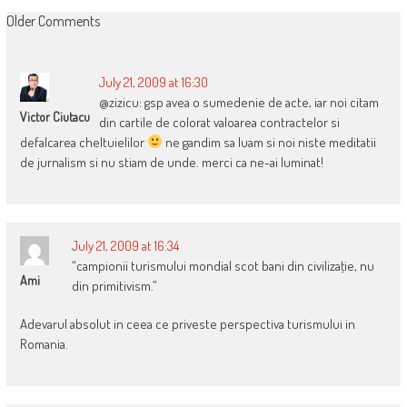
COMMENT
Older Comments
NAVIGATION
July 21, 2009 at 16:30
@zizicu: gsp avea o sumedenie de acte, iar noi citam
Victor Ciutacu
din cartile de colorat valoarea contractelor si
defalcarea cheltuielilor
ne gandim sa luam si noi niste meditatii
de jurnalism si nu stiam de unde. merci ca ne-ai luminat!
July 21, 2009 at 16:34
“campionii turismului mondial scot bani din civilizaţie, nu
Ami
din primitivism.”
Adevarul absolut in ceea ce priveste perspectiva turismului in
Romania.