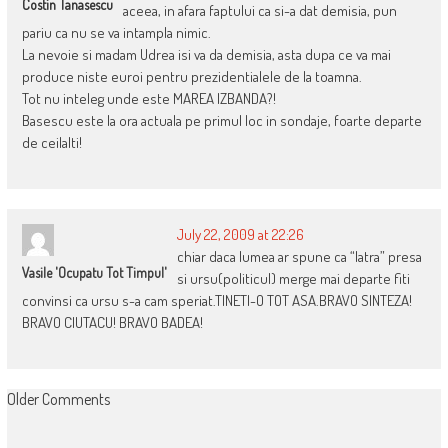
Costin Tanasescu
aceea, in afara faptului ca si-a dat demisia, pun
pariu ca nu se va intampla nimic.
La nevoie si madam Udrea isi va da demisia, asta dupa ce va mai
produce niste euroi pentru prezidentialele de la toamna.
Tot nu inteleg unde este MAREA IZBANDA?!
Basescu este la ora actuala pe primul loc in sondaje, foarte departe
de ceilalti!
July 22, 2009 at 22:26
chiar daca lumea ar spune ca “latra” presa
Vasile 'ocupatu Tot Timpul'
si ursu(politicul) merge mai departe fiti
convinsi ca ursu s-a cam speriat.TINETI-O TOT ASA.BRAVO SINTEZA!
BRAVO CIUTACU! BRAVO BADEA!
COMMENT
Older Comments
NAVIGATION