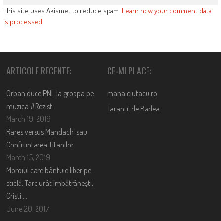
This site uses Akismet to reduce spam.
Learn how your comment data
is processed
.
ARTICOLE RECENTE:
CE-MI PLACE:
Orban duce PNL la groapa pe
mana.ciutacu.ro
muzica #Rezist
Taranu’ de Badea
March 19, 2019
Rares versus Mandachi sau
Confruntarea Titanilor
March 15, 2019
Moroiul care bântuie liber pe
sticlă. Tare urât îmbătrânești,
Cristi….
June 20, 2017