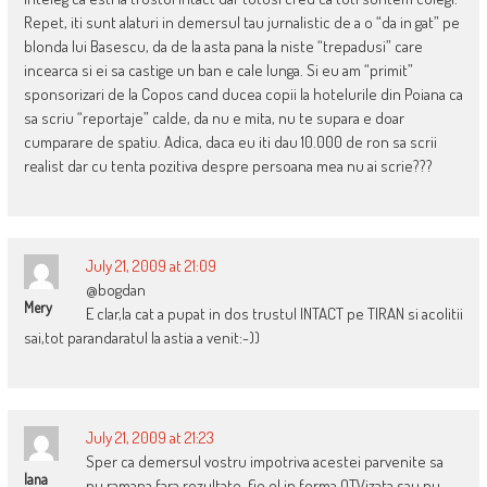
Repet, iti sunt alaturi in demersul tau jurnalistic de a o “da in gat” pe
blonda lui Basescu, da de la asta pana la niste “trepadusi” care
incearca si ei sa castige un ban e cale lunga. Si eu am “primit”
sponsorizari de la Copos cand ducea copii la hotelurile din Poiana ca
sa scriu “reportaje” calde, da nu e mita, nu te supara e doar
cumparare de spatiu. Adica, daca eu iti dau 10.000 de ron sa scrii
realist dar cu tenta pozitiva despre persoana mea nu ai scrie???
July 21, 2009 at 21:09
@bogdan
Mery
E clar,la cat a pupat in dos trustul INTACT pe TIRAN si acolitii
sai,tot parandaratul la astia a venit:-))
July 21, 2009 at 21:23
Sper ca demersul vostru impotriva acestei parvenite sa
Iana
nu ramana fara rezultate ,fie el in forma OTVizata sau nu