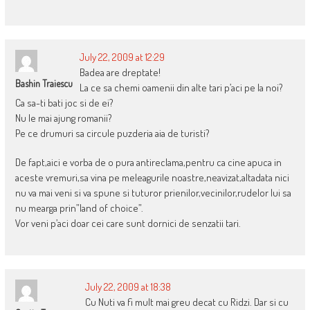
July 22, 2009 at 12:29
Badea are dreptate!
Bashin Traiescu
La ce sa chemi oamenii din alte tari p’aci pe la noi?
Ca sa-ti bati joc si de ei?
Nu le mai ajung romanii?
Pe ce drumuri sa circule puzderia aia de turisti?
De fapt,aici e vorba de o pura antireclama,pentru ca cine apuca in
aceste vremuri,sa vina pe meleagurile noastre,neavizat,altadata nici
nu va mai veni si va spune si tuturor prienilor,vecinilor,rudelor lui sa
nu mearga prin”land of choice”.
Vor veni p’aci doar cei care sunt dornici de senzatii tari.
July 22, 2009 at 18:38
Cu Nuti va fi mult mai greu decat cu Ridzi. Dar si cu