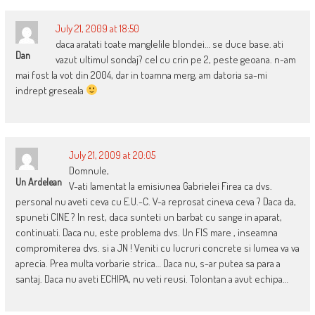
July 21, 2009 at 18:50
daca aratati toate manglelile blondei… se duce base. ati
Dan
vazut ultimul sondaj? cel cu crin pe 2, peste geoana. n-am
mai fost la vot din 2004, dar in toamna merg, am datoria sa-mi
indrept greseala
July 21, 2009 at 20:05
Domnule,
Un Ardelean
V-ati lamentat la emisiunea Gabrielei Firea ca dvs.
personal nu aveti ceva cu E.U.-C. V-a reprosat cineva ceva ? Daca da,
spuneti CINE ? In rest, daca sunteti un barbat cu sange in aparat,
continuati. Daca nu, este problema dvs. Un FIS mare , inseamna
compromiterea dvs. si a JN ! Veniti cu lucruri concrete si lumea va va
aprecia. Prea multa vorbarie strica… Daca nu, s-ar putea sa para a
santaj. Daca nu aveti ECHIPA, nu veti reusi. Tolontan a avut echipa…