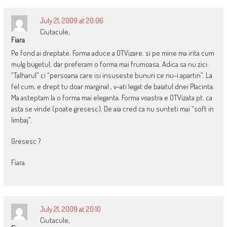
July 21, 2009 at 20:06
Ciutacule,
Fiara
Pe fond ai dreptate. Forma aduce a OTVizare. si pe mine ma irita cum
mulg bugetul, dar preferam o forma mai frumoasa. Adica sa nu zici:
“Talharul” ci “persoana care isi insuseste bunuri ce nu-i apartin”. La
fel cum, e drept tu doar marginal , v-ati legat de baiatul dnei Placinta.
Ma asteptam la o forma mai eleganta. Forma voastra e OTVizata pt. ca
asta se vinde (poate gresesc). De aia cred ca nu sunteti mai “soft in
limbaj”.
Gresesc ?
Fiara.
July 21, 2009 at 20:10
Ciutacule,