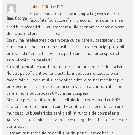
July 21, 2009 at 16:38
E foarte rau si urat ce se intampla la guvernare. Ei au
Dinu George
facut fata “cu succes” intro economie mutanta si se
cred buni afaceristi. Ei au creeat regulile economice astea din tara
de nu au legatura cu realitatea.
(sa nu ma intelegi gresit ca am ceva cu cei care au castigat mult si
cum; foarte bine, eu nu am reusit sa incalc niste principii probabil
proaste; da’ Nenica, fa ceva cu o parte din ei; nu numai speculatii si
sa nu-i mai duca pe afara)
Eu sant panicat de cand am auzit de “banii lui Isarescu” dusi la banci.
Nu se tipa suficient pe tema asta. La inceput am crezut ca o sa
facem fata cu imprumutul, ca venirea crizei o sa insemne inceputul
unei economii sanatoase (nu am cum sa am toate informatiile pe
care ei nu le pot procesa). Acum sant disperat.
Si cat de prost sa fii sa reduci cheltuielile cu personalul cu 20% si
sa arunci pe idiotenii multi bani. Evident ca o sa plece tot cei care
muncesc. La bugetari cica sant platiti in functie de competenta.
Adica seful pus politic o sa aprecieze colegii de partid in functie de
contributii.
Eu stiam ca nu trebuie sa cheltui putin, pentru a avea bani, ci