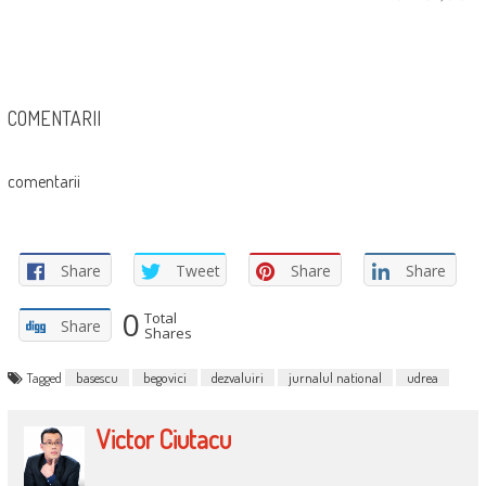
COMENTARII
comentarii
Share
Tweet
Share
Share
0
Total
Share
Shares
Tagged
basescu
begovici
dezvaluiri
jurnalul national
udrea
Victor Ciutacu