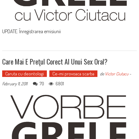
UPDATE: Înregistrarea emisiunii
Care Mai E Preţul Corect Al Unui Sex Oral?
Caruta cu deontologi
Ce-mi provoaca scarba
de
Victor Ciutacu
-
70
6801
February 11, 2011