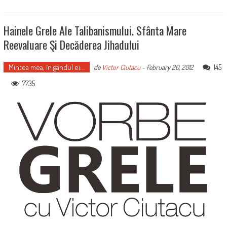
Hainele Grele Ale Talibanismului. Sfânta Mare
Reevaluare Şi Decăderea Jihadului
Mintea mea, în gândul ei...
145
de
Victor Ciutacu
-
February 20, 2012
7735