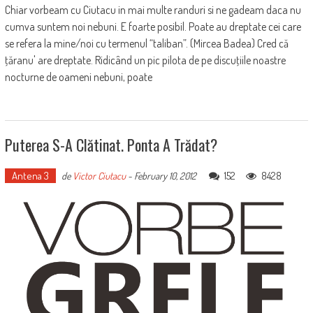
Chiar vorbeam cu Ciutacu in mai multe randuri si ne gadeam daca nu
cumva suntem noi nebuni. E foarte posibil. Poate au dreptate cei care
se refera la mine/noi cu termenul “taliban”. (Mircea Badea) Cred că
ţăranu' are dreptate. Ridicând un pic pilota de pe discuţiile noastre
nocturne de oameni nebuni, poate
Puterea S-A Clătinat. Ponta A Trădat?
Antena 3
152
8428
de
Victor Ciutacu
-
February 10, 2012