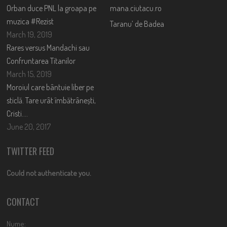
Orban duce PNL la groapa pe
mana.ciutacu.ro
muzica #Rezist
Taranu’ de Badea
March 19, 2019
Rares versus Mandachi sau
Confruntarea Titanilor
March 15, 2019
Moroiul care bântuie liber pe
sticlă. Tare urât îmbătrânești,
Cristi….
June 20, 2017
TWITTER FEED
Could not authenticate you.
CONTACT
Nume: