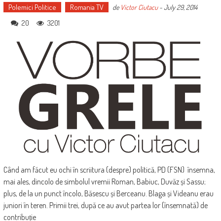
Polemici Politice
Romania TV
de
Victor Ciutacu
-
July 29, 2014
20
3201
Când am făcut eu ochi în scriitura (despre) politică, PD (FSN) însemna,
mai ales, dincolo de simbolul vremii Roman, Babiuc, Duvăz și Sassu;
plus, de la un punct încolo, Băsescu și Berceanu. Blaga și Videanu erau
juniori în teren. Primii trei, după ce au avut partea lor (însemnată) de
contribuție