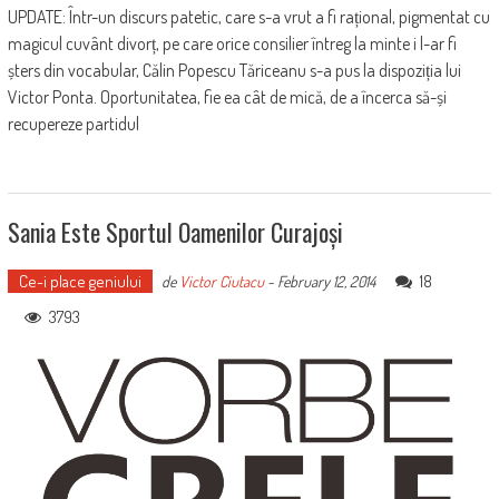
UPDATE: Într-un discurs patetic, care s-a vrut a fi rațional, pigmentat cu
magicul cuvânt divorț, pe care orice consilier întreg la minte i l-ar fi
șters din vocabular, Călin Popescu Tăriceanu s-a pus la dispoziția lui
Victor Ponta. Oportunitatea, fie ea cât de mică, de a încerca să-și
recupereze partidul
Sania Este Sportul Oamenilor Curajoși
Ce-i place geniului
18
de
Victor Ciutacu
-
February 12, 2014
3793