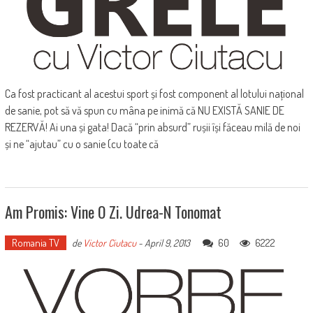
Ca fost practicant al acestui sport și fost component al lotului național
de sanie, pot să vă spun cu mâna pe inimă că NU EXISTĂ SANIE DE
REZERVĂ! Ai una și gata! Dacă “prin absurd” rușii își făceau milă de noi
și ne “ajutau” cu o sanie (cu toate că
Am Promis: Vine O Zi. Udrea-N Tonomat
Romania TV
60
6222
de
Victor Ciutacu
-
April 9, 2013