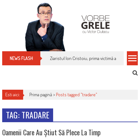
Skip
to
content
Ziaristul Ion Cristoiu, prima victimă a noi cenzuri 
NEWS FLASH
Esti aici:
Prima pagină >
Posts tagged "tradare"
TAG: TRADARE
Oamenii Care Au Știut Să Plece La Timp