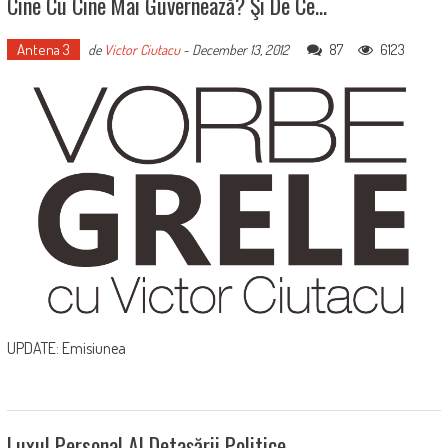
Cine Cu Cine Mai Guvernează? Şi De Ce…
Antena 3
87
6123
de
Victor Ciutacu
-
December 13, 2012
UPDATE: Emisiunea
Luxul Personal Al Detaşării Politice