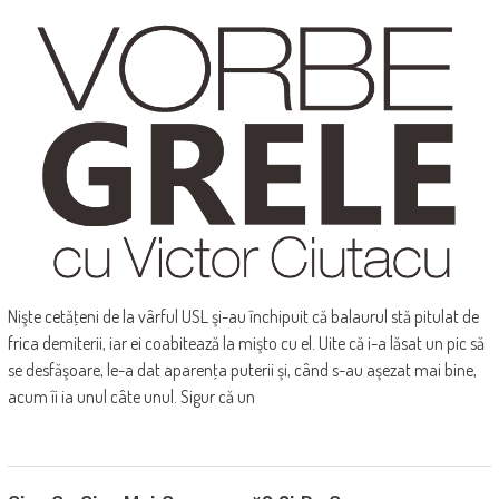
Nişte cetăţeni de la vârful USL şi-au închipuit că balaurul stă pitulat de
frica demiterii, iar ei coabitează la mişto cu el. Uite că i-a lăsat un pic să
se desfăşoare, le-a dat aparenţa puterii şi, când s-au aşezat mai bine,
acum îi ia unul câte unul. Sigur că un