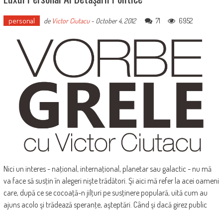
personal
71
6952
de
Victor Ciutacu
-
October 4, 2012
Nici un interes - naţional, internaţional, planetar sau galactic - nu mă
va face să susţin în alegeri nişte trădători. Şi aici mă refer la acei oameni
care, după ce se cocoaţă-n jilţuri pe susţinere populară, uită cum au
ajuns acolo şi trădează speranţe, aşteptări. Când şi dacă girez public