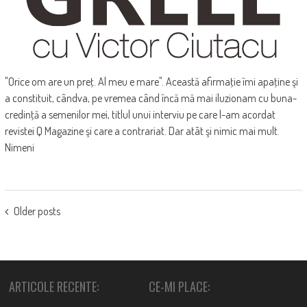
"Orice om are un preţ. Al meu e mare". Această afirmaţie îmi apaţine şi
a constituit, cândva, pe vremea când încă mă mai iluzionam cu buna-
credinţă a semenilor mei, titlul unui interviu pe care l-am acordat
revistei Q Magazine şi care a contrariat. Dar atât şi nimic mai mult.
Nimeni
POSTS
Older posts
NAVIGATION
ARTICOLE RECENTE:
CE-MI PLACE: