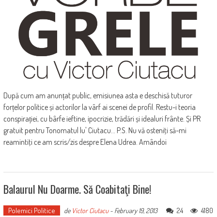
După cum am anunțat public, emisiunea asta e deschisă tuturor
forțelor politice și actorilor la vârf ai scenei de profil. Restu-i teoria
conspirației, cu bârfe ieftine, ipocrizie, trădări și idealuri frânte. Și PR
gratuit pentru Tonomatul lu' Ciutacu... P.S. Nu vă osteniţi să-mi
reamintiţi ce am scris/zis despre Elena Udrea. Amândoi
Balaurul Nu Doarme. Să Coabitaţi Bine!
Polemici Politice
24
4180
de
Victor Ciutacu
-
February 19, 2013