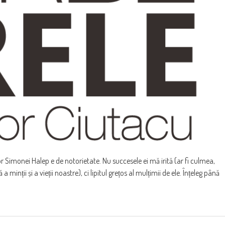
 Simonei Halep e de notorietate. Nu succesele ei mă irită (ar fi culmea,
inții și a vieții noastre), ci lipitul grețos al mulțimii de ele. Înțeleg până