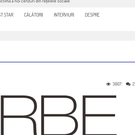
victimă a noi cenzuri din rețelele sociale
T STAR
CĂLĂTORII
INTERVIURI
DESPRE
3867
2