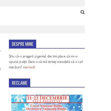
DESPRE MINE
Știu că-s arogant și genial, dar îmi place să mi-o
spună și alții. Oare o să mă iertați vreodată că-s cel
mai bun?
mai mult
1
RECLAME