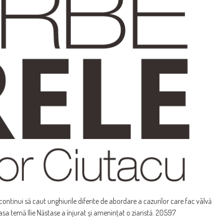
 continui să caut unghiurile diferite de abordare a cazurilor care fac vâlvă
a temă Ilie Năstase a înjurat şi ameninţat o ziaristă. 20597