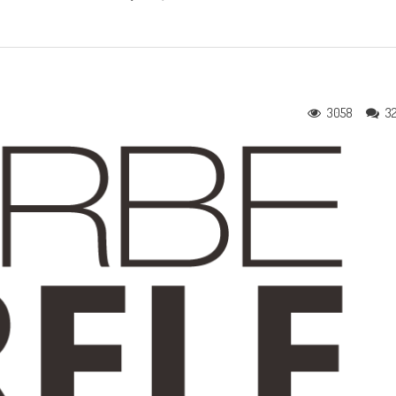
3058
3