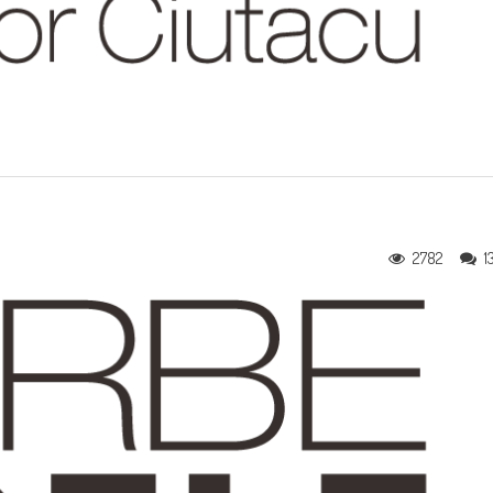
2782
1