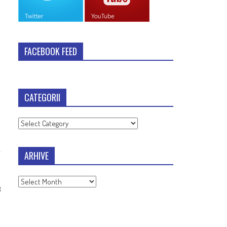
FACEBOOK FEED
CATEGORII
Categorii
ARHIVE
Arhive
8