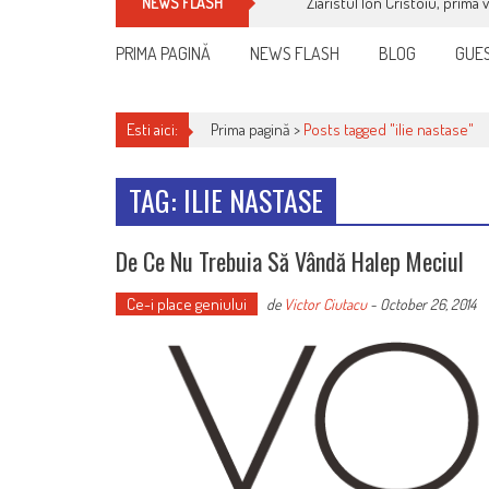
Ziaristul Ion Cristoiu, prima 
NEWS FLASH
PRIMA PAGINĂ
NEWS FLASH
BLOG
GUES
Esti aici:
Prima pagină >
Posts tagged "ilie nastase"
TAG: ILIE NASTASE
De Ce Nu Trebuia Să Vândă Halep Meciul
Ce-i place geniului
de
Victor Ciutacu
-
October 26, 2014