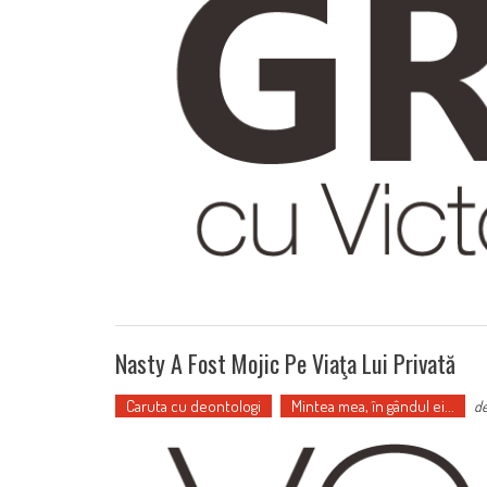
Nasty A Fost Mojic Pe Viaţa Lui Privată
Caruta cu deontologi
Mintea mea, în gândul ei...
d