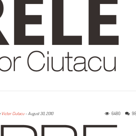
6480
9
e
Victor Ciutacu
-
August 30, 2010