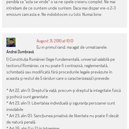
penibla ca “asta se vinde” o sa ne spele creieru complet. Ne mai
intrebam de ce suntem unde suntem. Daca mai dispar vre-o 2-3
emisiuni cam asta e. Ne indobitocim cu totii. Numai bine.
August 31, 2010 at 10:13
Eu in primul rand, ma agat de urmatoarele:
Andrei Dumbravă
1) Constituţia României (lege fundamentală, universal valabilă pe
teritoriul României, ce nu poate fi contrazisă, reglementată,
schimbată sau modificată fără procedurile legale prevăzute în
aceasta şi restul de 5 rânduri care o caracterizează) prevede:
* Art 22, alin 1): Dreptul la viaţă, precum şi dreptul la integritate fizică
şi psihică sunt garantate.
* Art 23, alin 1): Libertatea individuală şi siguranţa persoanei sunt
inviolabile
* Art 23, alin 13): Sancţiunea privativă de libertate nu poate fi decât
de natură penală.
* Art 26, alin 1) şi 2) în întregime.