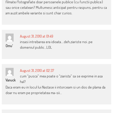
filmate/fotografiate doar persoanele publice (cu functii publice)
sau orice cetatean? Multumesc anticipat pentru raspuns, pentru ca
am auzit ambele variante si sunt chiar curios.
August 31, 2010 at 01:49
insasi intrebarea era idioata….deh,ziariste noi..pe
Omu'
domeniul public…LOL
August 31, 2010 at 02:37
cum “pusca” mea poate o “ziarista” sa se exprime in asa
Vanuck
hal?
Daca eram eu in locul lui Nastase ii intorceam si un dos de plama da
doar nu eram pe proprietatea ma-sii…