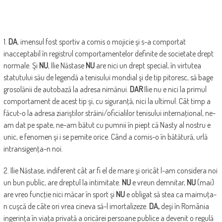
1.
DA
, imensul fost sportiv a comis o mojicie şi s-a comportat
inacceptabil în registrul comportamentelor definite de societate drept
normale. Şi
NU
, Ilie Năstase
NU
are nici un drept special, în virtutea
statutului său de legendă a tenisului mondial şi de tip pitoresc, să bage
grosolănii de autobază la adresa nimănui.
DAR
Ilie nu e nici la primul
comportament de acest tip şi, cu siguranţă, nici la ultimul. Cât timp a
făcut-o la adresa ziariştilor străini/oficialilor tenisului internaţional, ne-
am dat pe spate, ne-am bătut cu pumnii în piept că Nasty al nostru e
unic, e fenomen şi i se pemite orice. Când a comis-o în bătătură, urlă
intransigenţa-n noi.
2. Ilie Năstase, indiferent cât ar fi el de mare şi oricât l-am considera noi
un bun public, are dreptul la intimitate.
NU
e vreun demnitar,
NU
(mai)
are vreo funcţie nici măcar în sport şi
NU
e obligat să stea ca maimuţa-
n cuşcă de câte ori vrea cineva să-l imortalizeze.
DA,
deşi în România
ingerinţa în viaţa privată a oricărei persoane publice a devenit o regulă