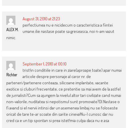
August 31, 2010 at 21:23
perfectiunea nu e nicidecum o caracteristica a fiintei
ALEX M.
umane.ilie nastase poate sa greseasca, noi n-am vazut
nimic.
September 1, 2010 at 00:10
trist!in conditiile in care in ziare(aproape toate) apar numai
Richter
articole despre personaje al caror nr. de
parteneri/partenere conteaza, silicoane implantate, vacante
exotice si cluburi frecventate, ce pretentie sa mai avem de la astfel
de jurnalisti?Cum sa ajungem la nivelul altor tari civilizate cand numai
non-valorile, nuditatea si nepotismul sunt promovate?Dl.Nastase o
fi avand si el nervii intinsi dar un asemenea limbaj nu se foloseste
oricat de tare te-ar scoate din sarite cineva!Nu-l cunosc dar nu
cred ca e un tip spontan si prea istet!mia culpa daca nu e asa