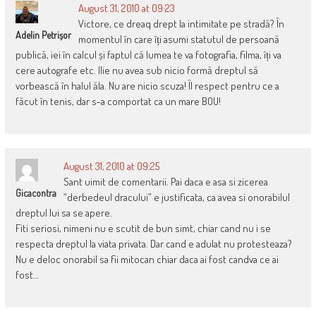
August 31, 2010 at 09:23
Victore, ce dreaq drept la intimitate pe stradă? În
Adelin Petrișor
momentul în care îți asumi statutul de persoană
publică, iei în calcul și faptul că lumea te va fotografia, filma, îți va
cere autografe etc. Ilie nu avea sub nicio formă dreptul să
vorbească în halul ăla. Nu are nicio scuza! Îl respect pentru ce a
făcut în tenis, dar s-a comportat ca un mare BOU!
August 31, 2010 at 09:25
Sant uimit de comentarii. Pai daca e asa si zicerea
Gicacontra
“derbedeul dracului” e justificata, ca avea si onorabilul
dreptul lui sa se apere.
Fiti seriosi, nimeni nu e scutit de bun simt, chiar cand nu i se
respecta dreptul la viata privata. Dar cand e adulat nu protesteaza?
Nu e deloc onorabil sa fii mitocan chiar daca ai fost candva ce ai
fost…