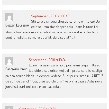
September 1, 2010 at 00:48
Stii care e singura chestie care nu o inteleg? De
Bogdan Epureanu
ce discutam atat despre asta… pana la urma toti
stim ca Nastase e mojic si toti stim ca la cancan si alte tabloide nu
sunt jurnalisti… ce mai e de aflat, de discutat? :))
September 1, 2010 at 10:54
Eu nu ma lasam pana nu o pocneam teapan. Urasc
Georgescu Ionut
tabloidele sau orice mojic din presa care isi castiga
painea scriind blablauri despre vedete. Sunt pur si simplu LA REFUZ
de stiri de genul :” Gigi, ti se vad chilotii?” Pe prima pagina.Astia nu-s
jurnalisti sunt unii care n-au luat bataie.
September 1, 2010 at 13:24