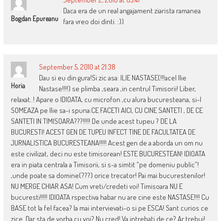
Daca era de un real angajament ziarista ramanea
Bogdan Epureanu
fara vreo doi dinti. :))
September 5, 2010 at 21:38
Dau si eu din gura!Si zic asa: ILIE NASTASE(!!!acel Ilie
Horia
Nastase!!!!) se plimba ,seara ,in centrul Timisorii! Liber,
relaxat..! Apare o IDIOATA, cu microfon ,cu alura bucuresteana, si-l
SOMEAZA pe Ilie sa-i spuna:CE FACETI AICI, CU CINE SANTETI , DE CE
SANTETI IN TIMISOARA???!!!!! De unde acest tupeu ? DE LA
BUCURESTI! ACEST GEN DE TUPEU INFECT TINE DE FACULTATEA DE
JURNALISTICA BUCURESTEANA!!!!! Acest gen de a aborda un om nu
este civilizat, deci nu este timisorean! ESTE BUCURESTEAN! IDIOATA
era in piata centrala a Timisorii, si s-a simtit “pe domeniu public”!
,unde poate sa domine(???) orice trecator! Pai mai bucurestenilor!
NU MERGE CHIAR ASA! Cum vreti/credeti voi! Timisoara NU E
bucuresti!!!!! IDIOATA rspectiva habar nu are cine este NASTASE!!!! Cu
BASE tot la fel facea? Ia mai intervievati-o si pe ESCA! Sant curios ce
zice..Dar sta de vorba cu voi? Nu cred! Va intrebati de ce? Ar trebui!