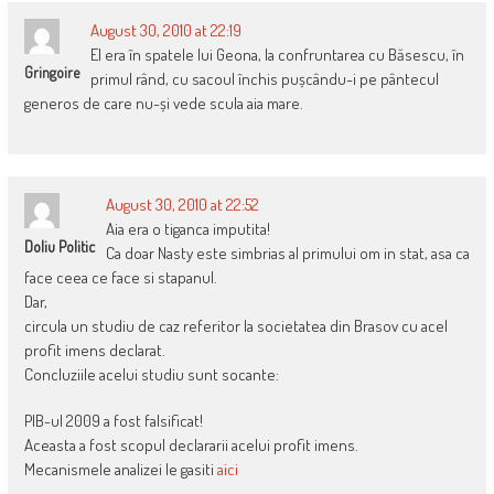
August 30, 2010 at 22:19
El era în spatele lui Geona, la confruntarea cu Băsescu, în
Gringoire
primul rând, cu sacoul închis pușcându-i pe pântecul
generos de care nu-și vede scula aia mare.
August 30, 2010 at 22:52
Aia era o tiganca imputita!
Doliu Politic
Ca doar Nasty este simbrias al primului om in stat, asa ca
face ceea ce face si stapanul.
Dar,
circula un studiu de caz referitor la societatea din Brasov cu acel
profit imens declarat.
Concluziile acelui studiu sunt socante:
PIB-ul 2009 a fost falsificat!
Aceasta a fost scopul declararii acelui profit imens.
Mecanismele analizei le gasiti
aici