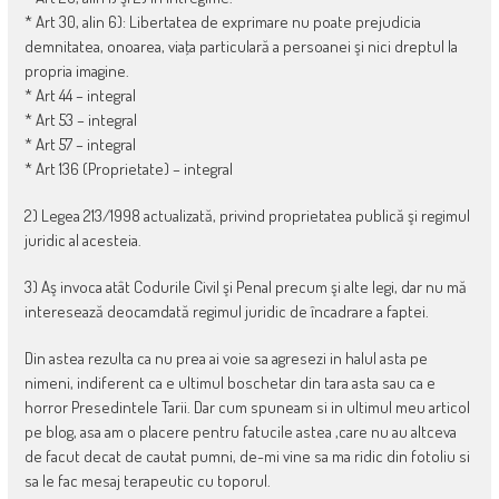
* Art 30, alin 6): Libertatea de exprimare nu poate prejudicia
demnitatea, onoarea, viaţa particulară a persoanei şi nici dreptul la
propria imagine.
* Art 44 – integral
* Art 53 – integral
* Art 57 – integral
* Art 136 (Proprietate) – integral
2) Legea 213/1998 actualizată, privind proprietatea publică şi regimul
juridic al acesteia.
3) Aş invoca atât Codurile Civil şi Penal precum şi alte legi, dar nu mă
interesează deocamdată regimul juridic de încadrare a faptei.
Din astea rezulta ca nu prea ai voie sa agresezi in halul asta pe
nimeni, indiferent ca e ultimul boschetar din tara asta sau ca e
horror Presedintele Tarii. Dar cum spuneam si in ultimul meu articol
pe blog, asa am o placere pentru fatucile astea ,care nu au altceva
de facut decat de cautat pumni, de-mi vine sa ma ridic din fotoliu si
sa le fac mesaj terapeutic cu toporul.