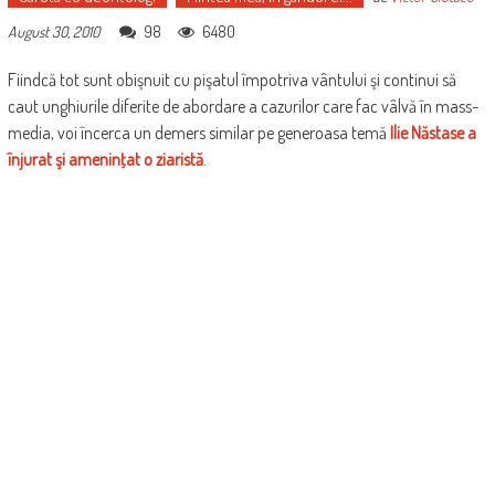
98
6480
August 30, 2010
Fiindcă tot sunt obişnuit cu pişatul împotriva vântului şi continui să
caut unghiurile diferite de abordare a cazurilor care fac vâlvă în mass-
media, voi încerca un demers similar pe generoasa temă
Ilie Năstase a
înjurat şi ameninţat o ziaristă
.