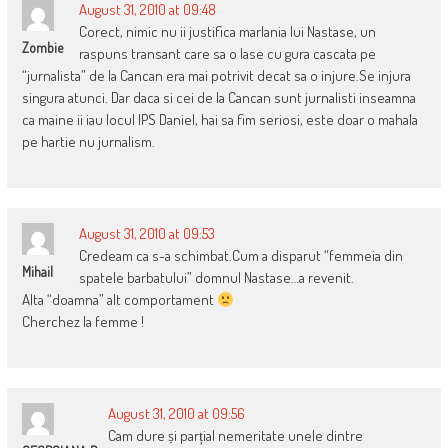
August 31, 2010 at 09:48
Corect, nimic nu ii justifica marlania lui Nastase, un
Zombie
raspuns transant care sa o lase cu gura cascata pe
“jurnalista” de la Cancan era mai potrivit decat sa o injure.Se injura
singura atunci. Dar daca si cei de la Cancan sunt jurnalisti inseamna
ca maine ii iau locul IPS Daniel, hai sa fim seriosi, este doar o mahala
pe hartie nu jurnalism.
August 31, 2010 at 09:53
Credeam ca s-a schimbat.Cum a disparut “femmeia din
Mihail
spatele barbatului” domnul Nastase…a revenit.
Alta “doamna” alt comportament
Cherchez la femme !
August 31, 2010 at 09:56
Cam dure și parțial nemeritate unele dintre