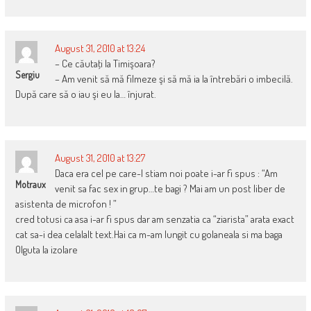
August 31, 2010 at 13:24
– Ce căutaţi la Timişoara?
Sergiu
– Am venit să mă filmeze şi să mă ia la întrebări o imbecilă.
După care să o iau şi eu la… înjurat.
August 31, 2010 at 13:27
Daca era cel pe care-l stiam noi poate i-ar fi spus : “Am
Motraux
venit sa fac sex in grup…te bagi ? Mai am un post liber de
asistenta de microfon ! ”
cred totusi ca asa i-ar fi spus dar am senzatia ca “ziarista” arata exact
cat sa-i dea celalalt text.Hai ca m-am lungit cu golaneala si ma baga
Olguta la izolare