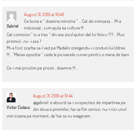
August 31, 2010 at 10:40
Ce buna e ” doamna ministra ” … Cat de inimoasa … M-a
Gabriel
induiosat , cum ajuta ea cultura !!!
Cat comision ” si-a tras ” din asa zisul ajutor dat lui Voicu ???… Plus
premiul , nu -i asa ?
Mi-a fost scarba sa-l vad pe Madalin stergandu-i condurii lui Udrea
!!!… ”Marea opozitie ” cade la picioarele curvei pentru o mana de bani
…
Ce-i mai prostim pe prosti , doamne !!!…
August 31, 2010 at 10:44
@gabriel: e absurd sa-i suspectezi de impartirea pe
Victor Ciutacu
din doua a premiilor, hai sa fim seriosi. nu-i nici unul
vrei icoana pe mormant, da’ hai sa nu exageram.