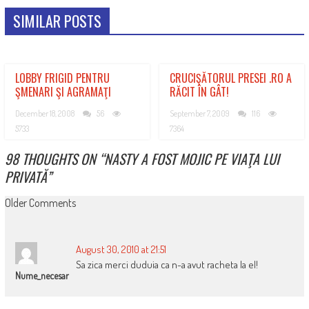
SIMILAR POSTS
LOBBY FRIGID PENTRU
CRUCIŞĂTORUL PRESEI .RO A
ŞMENARI ŞI AGRAMAŢI
RĂCIT ÎN GÂT!
December 18, 2008
56
September 7, 2009
116
5733
7364
98 THOUGHTS ON “
NASTY A FOST MOJIC PE VIAŢA LUI
PRIVATĂ
”
COMMENT
Older Comments
NAVIGATION
August 30, 2010 at 21:51
Sa zica merci duduia ca n-a avut racheta la el!
Nume_necesar