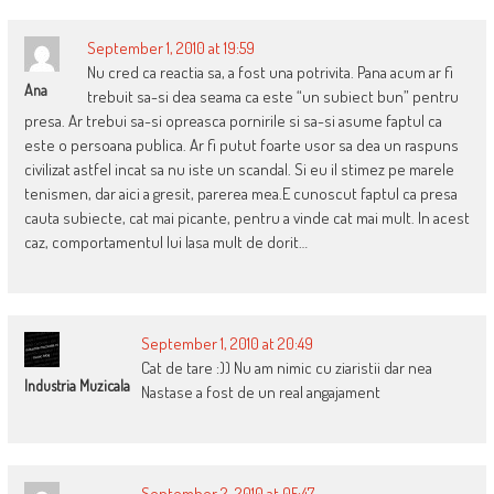
September 1, 2010 at 19:59
Nu cred ca reactia sa, a fost una potrivita. Pana acum ar fi
Ana
trebuit sa-si dea seama ca este “un subiect bun” pentru
presa. Ar trebui sa-si opreasca pornirile si sa-si asume faptul ca
este o persoana publica. Ar fi putut foarte usor sa dea un raspuns
civilizat astfel incat sa nu iste un scandal. Si eu il stimez pe marele
tenismen, dar aici a gresit, parerea mea.E cunoscut faptul ca presa
cauta subiecte, cat mai picante, pentru a vinde cat mai mult. In acest
caz, comportamentul lui lasa mult de dorit…
September 1, 2010 at 20:49
Cat de tare :)) Nu am nimic cu ziaristii dar nea
Industria Muzicala
Nastase a fost de un real angajament
September 2, 2010 at 05:47