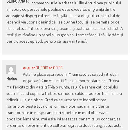
GEORGIANA P.
comment-urile la adresa lui Ilie.Atitudinea publicului
în raport cu persoanele publice este excesivă, iar granița dintre
adorație și dispreț extrem de fragilă. Ilie s-a obișnuit cu statutul de
legendă vie , considerând că i se cuvine totul și i se permite orice,
dar a refuzat întotdeauna să-și asume și avatarurile acestui statut. A
fost și va rămâne un rebel și un grobian…fermecător. O să-l iertăm și
pentru acest episod, pentru că „așa-i în tenis”.
August 31, 2010 at 09:56
Asta ne place asta vedem. M-am saturat sa aud intrebari
Marian
de genu: “Cum va simtiti?”-la o inmormantare, sau “E cea
mai fericita zi din viata ta?”-la o nunta, sau “Ce sanse dati copilului
vostru”-cand copilul a trebuit sa indure caldura iadului. Traim in tara
ridicolului si ne place. Cred ca se urmareste indobitocirea
romanului, peste tot numai crime, violuri sau mini incidente
transformate in megascandaluri repetate in mod obsesiv si
obositor. Nimeni nu mai este interesat sa transmita un concert, sa
prezinte un eveniment de cultura. Fuga asta dupa rating, scuza asta