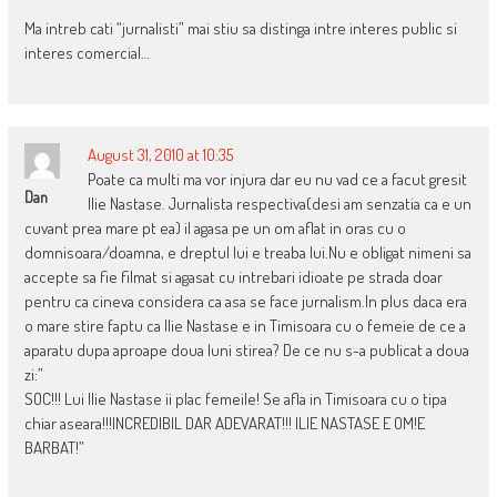
Ma intreb cati “jurnalisti” mai stiu sa distinga intre interes public si
interes comercial…
August 31, 2010 at 10:35
Poate ca multi ma vor injura dar eu nu vad ce a facut gresit
Dan
Ilie Nastase. Jurnalista respectiva(desi am senzatia ca e un
cuvant prea mare pt ea) il agasa pe un om aflat in oras cu o
domnisoara/doamna, e dreptul lui e treaba lui.Nu e obligat nimeni sa
accepte sa fie filmat si agasat cu intrebari idioate pe strada doar
pentru ca cineva considera ca asa se face jurnalism.In plus daca era
o mare stire faptu ca Ilie Nastase e in Timisoara cu o femeie de ce a
aparatu dupa aproape doua luni stirea? De ce nu s-a publicat a doua
zi:”
SOC!!! Lui Ilie Nastase ii plac femeile! Se afla in Timisoara cu o tipa
chiar aseara!!!INCREDIBIL DAR ADEVARAT!!! ILIE NASTASE E OM!E
BARBAT!”