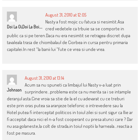
August 31, 2010 at 12:05
Nasty a fost mojic cu fatuca si nesimtit.Asa
Doi La Oi,doi La Boi.....
cred vedetele ca trbuie sa se comporte in
public ca si pe teren.Daca nu era nesimtit se retragea discret dupa
tavaleala trasa de chiombalaul de Ciorbea in cursa pentru primaria
capitalei.In rest “la banii lui “fute ce vrea si unde vrea.
August 31, 2010 at 13:14
Acum sa nu spuneti ca limbajul lui Nasty v-a luat prin
Johnson
surprindere…problema este ca nu merita sa i se intample
deranjul asta.Cine vroia sa stie de la el cu adevarat cu ce treburi
este prin oras putea sa aranjeze telefonic o intrevedere sau la
Hotel putea fi interceptat politicos in toiul zilei si sunt sigur ca Ilie ar
fi acceptat daca nici el n-a fost cooperant cu presa atunci care ? Dar
nu asa golaneste,la colt de strada,in toiul noptii la harneala…reactia a
fost pe masura.