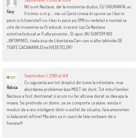
NU sunt Nastase, dar la insistenta duduii, CU SIGURANTA, as
Fany
fi trimis-o in p…. ma-sii.Cand cineva iti spune sa-l lasi in
pace si tu(ziarista!) nu-l lasi in pace pe OM(nu vedeta) e normal sa
uite de inseamna sa fii educat, in acest caz.Ca Nastase
este(ne)educat ar fi alta poveste…SI, apoi ,NU SUNTEM NOI
,,INFORMATI,, toata ziua de Libertatea,Can-can si alte tabloide DE
TOATE CACANARIILE(ne)VEDETELOR?
September 1, 2010 at 14:11
Cu siguranta are tot dreptul din lume la intimitate, insa
Raluca
abordarea problemei lasa MULT de dorit. Tot mitul familiei
Nastase a fost destramat si acum nu fac altceva decat sa dea apa la
moara. Se pretinde un domn, sa se comporte ca atare. exista n
moduri de a iesi inteligent dintr-o astfel de situatie, fara amenintari
si balacareli ieftine! Mai ales ca in cazul de fata vorbeam de o
femeie!!!