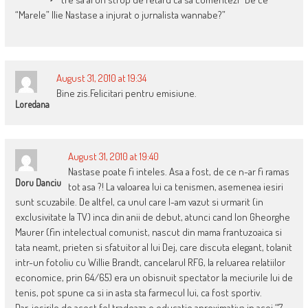
“Marele” Ilie Nastase a injurat o jurnalista wannabe?”
August 31, 2010 at 19:34
Bine zis.Felicitari pentru emisiune.
Loredana
August 31, 2010 at 19:40
Nastase poate fi inteles. Asa a fost, de ce n-ar fi ramas
Doru Danciu
tot asa ?! La valoarea lui ca tenismen, asemenea iesiri
sunt scuzabile. De altfel, ca unul care l-am vazut si urmarit (in
exclusivitate la TV) inca din anii de debut, atunci cand Ion Gheorghe
Maurer (fin intelectual comunist, nascut din mama frantuzoaica si
tata neamt, prieten si sfatuitor al lui Dej, care discuta elegant, tolanit
intr-un fotoliu cu Willie Brandt, cancelarul RFG, la reluarea relatiilor
economice, prin 64/65) era un obisnuit spectator la meciurile lui de
tenis, pot spune ca si in asta sta farmecul lui, ca fost sportiv.
Dar, iesirile de acest fel tradeaza o educatie aproximativa in acei “7