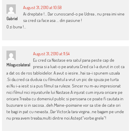
August 31, 2010 at 10:58
Ai dreptate !… Dar cunoscand-o pe Udrea , nu prea imi vine
Gabriel
sa cred ca face asa … din pasiune !
O zi buna !…
August 31, 2010 at 11:54
Eu cred ca Nastase era satul pana peste cap de
Milogucolateral
presa si a luat-o pe aratura.Cred ca l-a durut in cot ca
a dat os de ros tabloidelor. A avut o iesire…hai sa-i spunem uzuala
.Si da,cred ca duduia cu filmuletul a vrut un pic de spuza pe turta
ei.Nu i-a iesit si a pus filmul sa ruleze. Sincer nu m-au impresionat
nici filmul nici injuraturile lui Nastase.A injurat cum injura oricare pe
oricare.Treaba cu domeniul public si persoana ce poate fi cautata in
buzunare si in sacosa…deh.Maine-poimaine vor sa stie de cate ori
te bagi in pat cu nevasta…Dar Victor,la tara virgina…ne bagam pe unde
nu prea avem treaba,multi dintre noi.Astept”vorbe grele”!