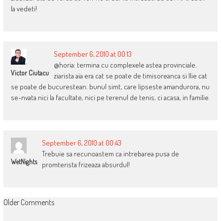
Ia vedeti!
September 6, 2010 at 00:13
@horia: termina cu complexele astea provinciale.
Victor Ciutacu
ziarista aia era cat se poate de timisoreanca si Ilie cat
se poate de bucurestean. bunul simt, care lipseste amandurora, nu
se-nvata nici la facultate, nici pe terenul de tenis, ci acasa, in familie.
September 6, 2010 at 00:43
Trebuie sa recunoastem ca intrebarea pusa de
WetNights
promterista frizeaza absurdul!
COMMENT
Older Comments
NAVIGATION