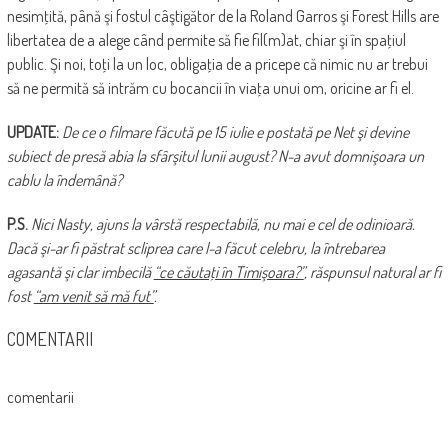
nesimţită, până şi fostul câştigător de la Roland Garros şi Forest Hills are
libertatea de a alege când permite să fie fil(m)at, chiar şi în spaţiul
public. Şi noi, toţi la un loc, obligaţia de a pricepe că nimic nu ar trebui
să ne permită să intrăm cu bocancii în viaţa unui om, oricine ar fi el.
UPDATE:
De ce o filmare făcută pe 15 iulie e postată pe Net şi devine
subiect de presă abia la sfârşitul lunii august? N-a avut domnişoara un
cablu la îndemână?
P.S.
Nici Nasty, ajuns la vârstă respectabilă, nu mai e cel de odinioară.
Dacă şi-ar fi păstrat scliprea care l-a făcut celebru, la întrebarea
agasantă şi clar imbecilă
“ce căutaţi în Timişoara?”
, răspunsul natural ar fi
fost
“am venit să mă fut”
.
COMENTARII
comentarii