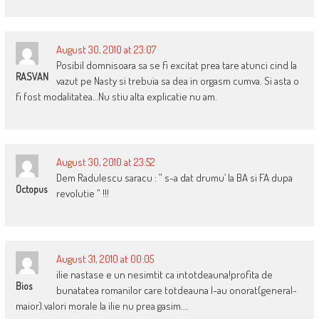
August 30, 2010 at 23:07
Posibil domnisoara sa se fi excitat prea tare atunci cind la
RASVAN
vazut pe Nasty si trebuia sa dea in orgasm cumva. Si asta o
fi fost modalitatea…Nu stiu alta explicatie nu am.
August 30, 2010 at 23:52
Dem Radulescu saracu : ” s-a dat drumu’ la BA si FA dupa
Octopus
revolutie ” !!!
August 31, 2010 at 00:05
ilie nastase e un nesimtit ca intotdeauna!profita de
Bios
bunatatea romanilor care totdeauna l-au onorat(general-
maior).valori morale la ilie nu prea gasim….