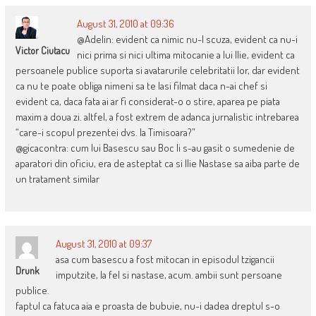
August 31, 2010 at 09:36
@Adelin: evident ca nimic nu-l scuza, evident ca nu-i
Victor Ciutacu
nici prima si nici ultima mitocanie a lui Ilie, evident ca
persoanele publice suporta si avatarurile celebritatii lor, dar evident
ca nu te poate obliga nimeni sa te lasi filmat daca n-ai chef si
evident ca, daca fata ai ar fi considerat-o o stire, aparea pe piata
maxim a doua zi. altfel, a fost extrem de adanca jurnalistic intrebarea
“care-i scopul prezentei dvs. la Timisoara?”
@gicacontra: cum lui Basescu sau Boc li s-au gasit o sumedenie de
aparatori din oficiu, era de asteptat ca si Ilie Nastase sa aiba parte de
un tratament similar
August 31, 2010 at 09:37
asa cum basescu a fost mitocan in episodul tzigancii
Drunk
imputzite, la fel si nastase, acum. ambii sunt persoane
publice.
faptul ca fatuca aia e proasta de bubuie, nu-i dadea dreptul s-o