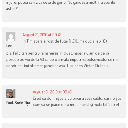
injure. putea sa-i zica ceva de genul “tu gandesti mult intrebarile
astea?”
August 31, 2010 at 09:42
in Timisoara e rost de futai ?! :)))…ma duc si eu :)))
Lee
p.s. felicitari pentru ramanerea in trust, habar nu am de ce va
percep pe voi de la A3 ca pe o armata impotriva bolsevicului ce ne
conduce…imi place sa gandesc asa :)…succes Victor Ciutacu.
August 31, 2010 at 09:45
Cred că domnişoara cu pricina avea cablu, dar nu ştia
Paul-Sorin Tița
cum să se joace de-a mufa mamă şi mufa tată cu el.