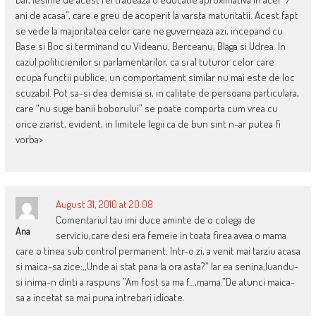
ani de acasa”, care e greu de acoperit la varsta maturitatii. Acest fapt
se vede la majoritatea celor care ne guverneaza azi, incepand cu
Base si Boc si terminand cu Videanu, Berceanu, Blaga si Udrea. In
cazul politicienilor si parlamentarilor, ca si al tuturor celor care
ocupa functii publice, un comportament similar nu mai este de loc
scuzabil. Pot sa-si dea demisia si, in calitate de persoana particulara,
care “nu suge banii boborului” se poate comporta cum vrea cu
orice ziarist, evident, in limitele legii ca de bun sint n-ar putea fi
vorba>
August 31, 2010 at 20:08
Comentariul tau imi duce aminte de o colega de
Ana
serviciu,care desi era femeie in toata firea avea o mama
care o tinea sub control permanent. Intr-o zi, a venit mai tarziu acasa
si maica-sa zice:,,Unde ai stat pana la ora asta?” Iar ea senina,luandu-
si inima-n dinti a raspuns ”Am fost sa ma f…,mama.”De atunci maica-
sa a incetat sa mai puna intrebari idioate.