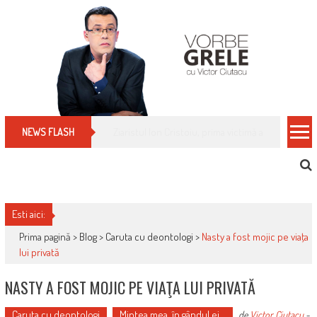
Skip
to
content
Cum îți schimbi, rapid, gratuit și eficient, furniz
NEWS FLASH
Esti aici:
Prima pagină >
Blog
>
Caruta cu deontologi
>
Nasty a fost mojic pe viaţa
lui privată
NASTY A FOST MOJIC PE VIAŢA LUI PRIVATĂ
Caruta cu deontologi
Mintea mea, în gândul ei...
de
Victor Ciutacu
-