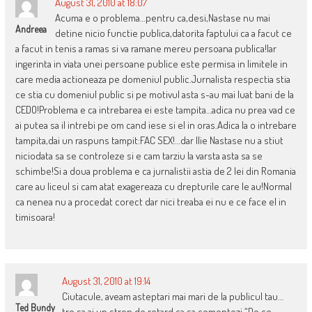
August 31, 2010 at 18:07
Acuma e o problema…pentru ca,desi,Nastase nu mai
Andreea
detine nicio functie publica,datorita faptului ca a facut ce
a facut in tenis a ramas si va ramane mereu persoana publica!Iar
ingerinta in viata unei persoane publice este permisa in limitele in
care media actioneaza pe domeniul public.Jurnalista respectia stia
ce stia cu domeniul public si pe motivul asta s-au mai luat bani de la
CEDO!Problema e ca intrebarea ei este tampita…adica nu prea vad ce
ai putea sa il intrebi pe om cand iese si el in oras.Adica la o intrebare
tampita,dai un raspuns tampit:FAC SEX!…dar Ilie Nastase nu a stiut
niciodata sa se controleze si e cam tarziu la varsta asta sa se
schimbe!Si a doua problema e ca jurnalistii astia de 2 lei din Romania
care au liceul si cam atat exagereaza cu drepturile care le au!Normal
ca nenea nu a procedat corect dar nici treaba ei nu e ce face el in
timisoara!
August 31, 2010 at 19:14
Ciutacule, aveam asteptari mai mari de la publicul tau…
Ted Bundy
tre sa ai un strop de retard ca sa comentezi “De ce