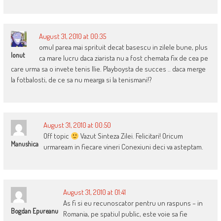
August 31, 2010 at 00:35
omul parea mai sprituit decat basescu in zilele bune, plus
Ionut
ca mare lucru daca ziarista nu a fost chemata fix de cea pe
care urma sa o invete tenis Ilie. Playboysta de succes .. daca merge
la fotbalosti, de ce sa nu mearga si la tenismani!?
August 31, 2010 at 00:50
Off topic
Vazut Sinteza Zilei. Felicitari! Oricum
Manushica
urmaream in fiecare vineri Conexiuni deci va asteptam.
August 31, 2010 at 01:41
As fi si eu recunoscator pentru un raspuns – in
Bogdan Epureanu
Romania, pe spatiul public, este voie sa fie