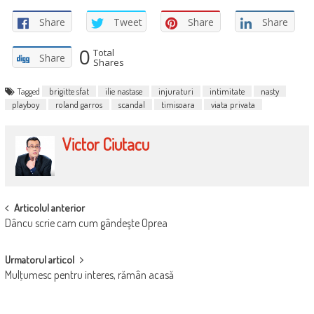
Share
Tweet
Share
Share
0
Total
Share
Shares
Tagged
brigitte sfat
ilie nastase
injuraturi
intimitate
nasty
playboy
roland garros
scandal
timisoara
viata privata
Victor Ciutacu
POST
Articolul anterior
Dâncu scrie cam cum gândeşte Oprea
NAVIGATION
Urmatorul articol
Mulţumesc pentru interes, rămân acasă