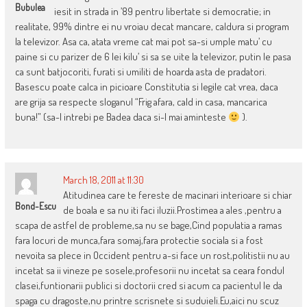
Bubulea
iesit in strada in ’89 pentru libertate si democratie; in
realitate, 99% dintre ei nu vroiau decat mancare, caldura si program
la televizor. Asa ca, atata vreme cat mai pot sa-si umple matu’ cu
paine si cu parizer de 6 lei kilu’ si sa se uite la televizor, putin le pasa
ca sunt batjocoriti, furati si umiliti de hoarda asta de pradatori.
Basescu poate calca in picioare Constitutia si legile cat vrea, daca
are grija sa respecte sloganul “Frig afara, cald in casa, mancarica
buna!” (sa-l intrebi pe Badea daca si-l mai aminteste
).
March 18, 2011 at 11:30
Atitudinea care te fereste de macinari interioare si chiar
Bond-Escu
de boala e sa nu iti faci iluzii.Prostimea a ales ,pentru a
scapa de astfel de probleme,sa nu se bage,Cind populatia a ramas
fara locuri de munca,fara somaj,fara protectie sociala si a fost
nevoita sa plece in Occident pentru a-si face un rost,politistii nu au
incetat sa ii vineze pe sosele,profesorii nu incetat sa ceara fondul
clasei,funtionarii publici si doctorii cred si acum ca pacientul le da
spaga cu dragoste,nu printre scrisnete si suduieli.Eu,aici nu scuz