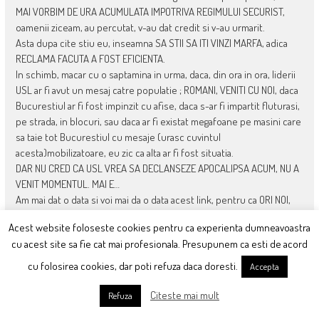
MAI VORBIM DE URA ACUMULATA IMPOTRIVA REGIMULUI SECURIST,
oamenii ziceam, au percutat, v-au dat credit si v-au urmarit.
Asta dupa cite stiu eu, inseamna SA STII SA ITI VINZI MARFA, adica
RECLAMA FACUTA A FOST EFICIENTA.
In schimb, macar cu o saptamina in urma, daca, din ora in ora, liderii
USL ar fi avut un mesaj catre populatie ; ROMANI, VENITI CU NOI, daca
Bucurestiul ar fi fost impinzit cu afise, daca s-ar fi impartit fluturasi,
pe strada, in blocuri, sau daca ar fi existat megafoane pe masini care
sa taie tot Bucurestiul cu mesaje (urasc cuvintul
acesta)mobilizatoare, eu zic ca alta ar fi fost situatia.
DAR NU CRED CA USL VREA SA DECLANSEZE APOCALIPSA ACUM, NU A
VENIT MOMENTUL. MAI E…
Am mai dat o data si voi mai da o data acest link, pentru ca ORI NOI,
ori ei. Asta inseamna razboi: WAR IS MY SHEPPARD.
Acest website foloseste cookies pentru ca experienta dumneavoastra
Daca noi cedam, ei castiga, ori asta inseamna moartea democratiei,
cu acest site sa fie cat mai profesionala. Presupunem ca esti de acord
moartea noastra.
BA SA MOARA EI, IN CHINURI, CUM ZICE MB.
cu folosirea cookies, dar poti refuza daca doresti.
Accepta
Citeste mai mult
Refuza