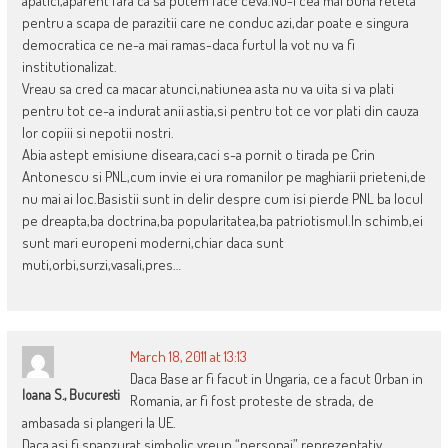
apatici,aparent fara ca sa putem face ceva.Nu-i cea mai buna reteta
pentru a scapa de parazitii care ne conduc azi,dar poate e singura
democratica ce ne-a mai ramas-daca furtul la vot nu va fi
institutionalizat.
Vreau sa cred ca macar atunci,natiunea asta nu va uita si va plati
pentru tot ce-a indurat anii astia,si pentru tot ce vor plati din cauza
lor copiii si nepotii nostri.
Abia astept emisiune diseara,caci s-a pornit o tirada pe Crin
Antonescu si PNL,cum invie ei ura romanilor pe maghiarii prieteni,de
nu mai ai loc.Basistii sunt in delir despre cum isi pierde PNL ba locul
pe dreapta,ba doctrina,ba popularitatea,ba patriotismul.In schimb,ei
sunt mari europeni moderni,chiar daca sunt
muti,orbi,surzi,vasali,pres…
March 18, 2011 at 13:13
Daca Base ar fi facut in Ungaria, ce a facut Orban in
Ioana S., Bucuresti
Romania, ar fi fost proteste de strada, de
ambasada si plangeri la UE.
Daca asi fi spanzurat simbolic vreun “personaj” reprezentativ