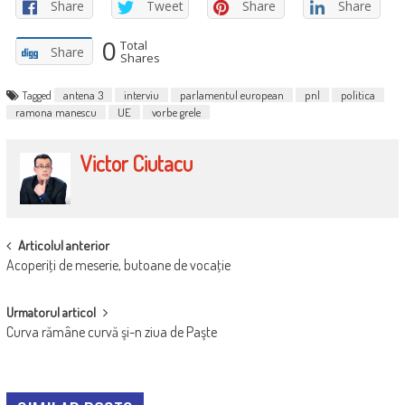
Share
Tweet
Share
Share
0
Total
Share
Shares
Tagged
antena 3
interviu
parlamentul european
pnl
politica
ramona manescu
UE
vorbe grele
Victor Ciutacu
POST
Articolul anterior
Acoperiţi de meserie, butoane de vocaţie
NAVIGATION
Urmatorul articol
Curva rămâne curvă şi-n ziua de Paşte