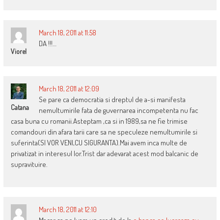
March 18, 2011 at 11:58
DA !!!…
Viorel
March 18, 2011 at 12:09
Se pare ca democratia si dreptul de a-si manifesta
Catana
nemultumirile fata de guvernarea incompetenta nu fac
casa buna cu romanii.Asteptam ,ca si in 1989,sa ne fie trimise
comandouri din afara tarii care sa ne speculeze nemultumirile si
suferinta(SI VOR VENI,CU SIGURANTA).Mai avem inca multe de
privatizat in interesul lor.Trist dar adevarat acest mod balcanic de
supravituire.
March 18, 2011 at 12:10