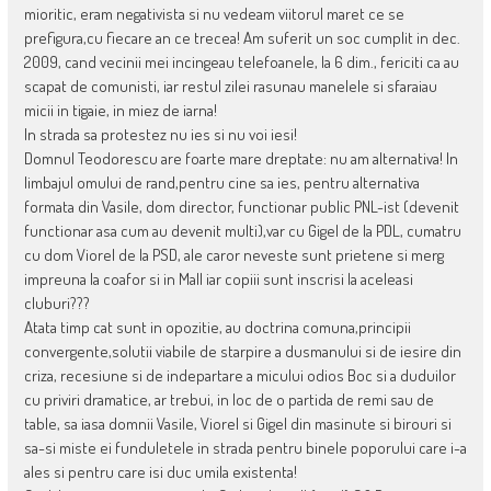
mioritic, eram negativista si nu vedeam viitorul maret ce se
prefigura,cu fiecare an ce trecea! Am suferit un soc cumplit in dec.
2009, cand vecinii mei incingeau telefoanele, la 6 dim., fericiti ca au
scapat de comunisti, iar restul zilei rasunau manelele si sfaraiau
micii in tigaie, in miez de iarna!
In strada sa protestez nu ies si nu voi iesi!
Domnul Teodorescu are foarte mare dreptate: nu am alternativa! In
limbajul omului de rand,pentru cine sa ies, pentru alternativa
formata din Vasile, dom director, functionar public PNL-ist (devenit
functionar asa cum au devenit multi),var cu Gigel de la PDL, cumatru
cu dom Viorel de la PSD, ale caror neveste sunt prietene si merg
impreuna la coafor si in Mall iar copiii sunt inscrisi la aceleasi
cluburi???
Atata timp cat sunt in opozitie, au doctrina comuna,principii
convergente,solutii viabile de starpire a dusmanului si de iesire din
criza, recesiune si de indepartare a micului odios Boc si a duduilor
cu priviri dramatice, ar trebui, in loc de o partida de remi sau de
table, sa iasa domnii Vasile, Viorel si Gigel din masinute si birouri si
sa-si miste ei funduletele in strada pentru binele poporului care i-a
ales si pentru care isi duc umila existenta!