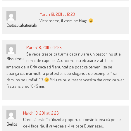
March 18, 2011 at 12:23
Victoreeee, il vrem pe blaga
CiutacuLaNationala
March 18, 2011 at 12:25
Se vede treaba ca turma daca nu are un pastor, nu stie
Mishulescu
nimic de capul ei. Atunci ma intreb ,oare v-ati fi luat
amenda de la CNA daca ati fi anuntat pe post ca oamenii sa se
stranga cat mai multi la proteste , sub sloganul, de exemplu, ” sa-i
dam jos pe umflati ” ?
Stiu ca nu e treaba voastra dar cred ca s-ar
fi strans vreo 10-15 mii.
March 18, 2011 at 12:26
Cred că este în filozofia poporului român ideea că pe cel
Evelics
ce-i face rău îl va vedea si-l va bate Dumnezeu.