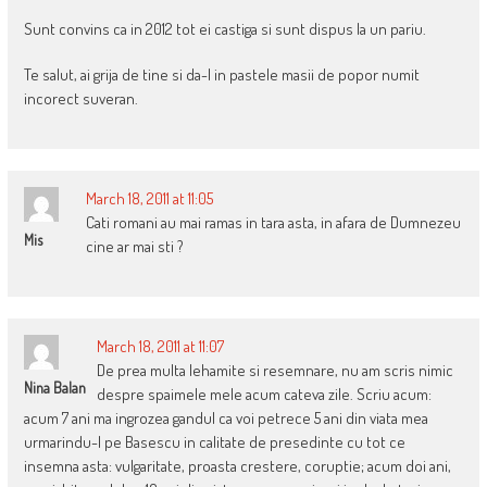
Sunt convins ca in 2012 tot ei castiga si sunt dispus la un pariu.
Te salut, ai grija de tine si da-l in pastele masii de popor numit
incorect suveran.
March 18, 2011 at 11:05
Cati romani au mai ramas in tara asta, in afara de Dumnezeu
Mis
cine ar mai sti ?
March 18, 2011 at 11:07
De prea multa lehamite si resemnare, nu am scris nimic
Nina Balan
despre spaimele mele acum cateva zile. Scriu acum:
acum 7 ani ma ingrozea gandul ca voi petrece 5 ani din viata mea
urmarindu-l pe Basescu in calitate de presedinte cu tot ce
insemna asta: vulgaritate, proasta crestere, coruptie; acum doi ani,