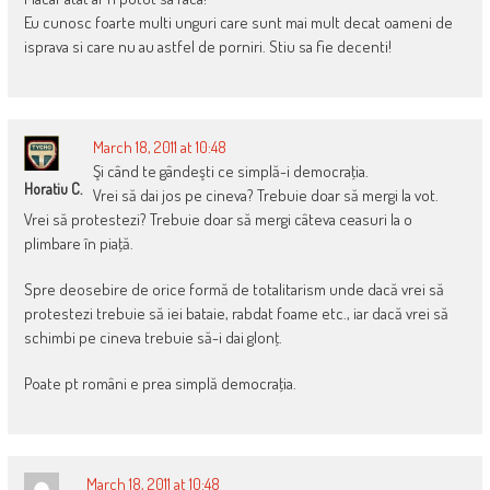
Eu cunosc foarte multi unguri care sunt mai mult decat oameni de
isprava si care nu au astfel de porniri. Stiu sa fie decenti!
March 18, 2011 at 10:48
Şi când te gândeşti ce simplă-i democraţia.
Horatiu C.
Vrei să dai jos pe cineva? Trebuie doar să mergi la vot.
Vrei să protestezi? Trebuie doar să mergi câteva ceasuri la o
plimbare în piaţă.
Spre deosebire de orice formă de totalitarism unde dacă vrei să
protestezi trebuie să iei bataie, rabdat foame etc., iar dacă vrei să
schimbi pe cineva trebuie să-i dai glonţ.
Poate pt români e prea simplă democraţia.
March 18, 2011 at 10:48