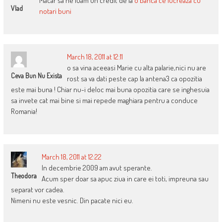
Macar sa ne luam un credit de la
o banca ce lucreaza cu
Vlad
notari buni
March 18, 2011 at 12:11
o sa vina aceeasi Marie cu alta palarie,nici nu are
Ceva Bun Nu Exista
rost sa va dati peste cap la antena3 ca opozitia
este mai buna ! Chiar nu-i deloc mai buna opozitia care se inghesuia
sa invete cat mai bine si mai repede maghiara pentru a conduce
Romania!
March 18, 2011 at 12:22
In decembrie 2009 am avut sperante.
Theodora
Acum sper doar sa apuc ziua in care ei toti, impreuna sau
separat vor cadea.
Nimeni nu este vesnic. Din pacate nici eu.