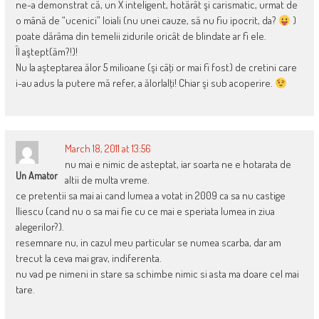
ne-a demonstrat că, un X inteligent, hotărât şi carismatic, urmat de
o mână de “ucenici” loiali (nu unei cauze, să nu fiu ipocrit, da?
)
poate dărâma din temelii zidurile oricât de blindate ar fi ele.
Îl aştept(ăm?!)!
Nu la aşteptarea ălor 5 milioane (şi câţi or mai fi fost) de cretini care
i-au adus la putere mă refer, a ălorlalţi! Chiar şi sub acoperire.
March 18, 2011 at 13:56
nu mai e nimic de asteptat, iar soarta ne e hotarata de
Un Amator
altii de multa vreme.
ce pretentii sa mai ai cand lumea a votat in 2009 ca sa nu castige
Iliescu (cand nu o sa mai fie cu ce mai e speriata lumea in ziua
alegerilor?).
resemnare nu, in cazul meu particular se numea scarba, dar am
trecut la ceva mai grav, indiferenta.
nu vad pe nimeni in stare sa schimbe nimic si asta ma doare cel mai
tare.