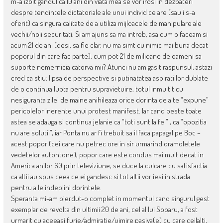
m-a izbit gandul ca 10 ani din viata mea se vor irosi in dezbateri
despre tendintele dictatoriale ale unui individ ce are (sau i s-a
oferit) ca singura calitate de a utiliza mijloacele de manipulare ale
vechii/noii securitati. Si am ajuns sa ma intreb, asa cum o faceam si
acum 21 de ani (desi, sa fie clar, nu ma simt cu nimic mai buna decat
poporul din care fac parte): cum pot 21 de milioane de oameni sa
suporte nemernicia catorva mii? Atunci nu am gasit raspunsul, astazi
cred ca stiu: lipsa de perspective si putinatatea aspiratiilor dublate
de o continua lupta pentru supravietuire, totul inmultit cu
nesiguranta zilei de maine anihileaza orice dorinta de a te “expune”
pericolelor inerente unui protest manifest. Iar cand peste toate
astea se adauga si continua jelanie ca “toti sunt la fel” , ca “opozitia
nu are solutii”, iar Ponta nu ar fi trebuit sa il faca papagal pe Boc –
acest popor (cei care nu petrec ore in sir urmarind dramoletele
vedetelor autohtone), popor care este condus mai mult decat in
America anilor 60 prin televiziune, se duce la culcare cu satisfactia
ca altii au spus ceea ce ei gandesc si tot altii vor iesi in strada
pentru a le indeplini dorintele.
Speranta mi-am pierdut-o complet in momentul cand singurul gest
exemplar de revolta din ultimii 20 de ani, cel al lui Sobaru, a fost
urmarit cu aceeasi furie/admiratie/uimire pasiva(e) cu care ceilalti,