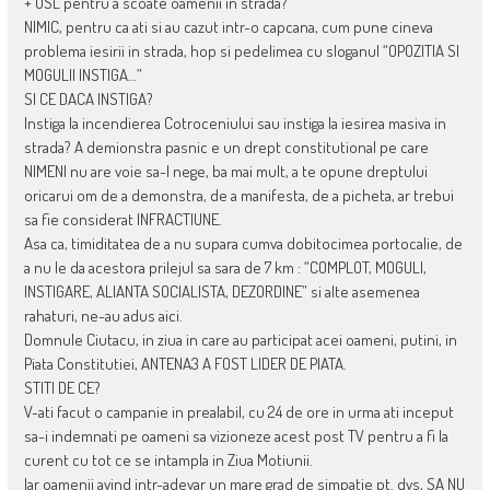
+ USL pentru a scoate oamenii in strada?
NIMIC, pentru ca ati si au cazut intr-o capcana, cum pune cineva
problema iesirii in strada, hop si pedelimea cu sloganul “OPOZITIA SI
MOGULII INSTIGA…”
SI CE DACA INSTIGA?
Instiga la incendierea Cotroceniului sau instiga la iesirea masiva in
strada? A demionstra pasnic e un drept constitutional pe care
NIMENI nu are voie sa-l nege, ba mai mult, a te opune dreptului
oricarui om de a demonstra, de a manifesta, de a picheta, ar trebui
sa fie considerat INFRACTIUNE.
Asa ca, timiditatea de a nu supara cumva dobitocimea portocalie, de
a nu le da acestora prilejul sa sara de 7 km : “COMPLOT, MOGULI,
INSTIGARE, ALIANTA SOCIALISTA, DEZORDINE” si alte asemenea
rahaturi, ne-au adus aici.
Domnule Ciutacu, in ziua in care au participat acei oameni, putini, in
Piata Constitutiei, ANTENA3 A FOST LIDER DE PIATA.
STITI DE CE?
V-ati facut o campanie in prealabil, cu 24 de ore in urma ati inceput
sa-i indemnati pe oameni sa vizioneze acest post TV pentru a fi la
curent cu tot ce se intampla in Ziua Motiunii.
Iar oamenii avind intr-adevar un mare grad de simpatie pt. dvs, SA NU