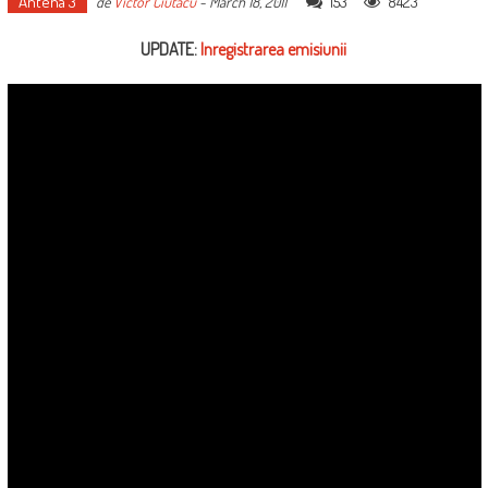
Antena 3
153
8423
de
Victor Ciutacu
-
March 18, 2011
UPDATE:
Inregistrarea emisiunii