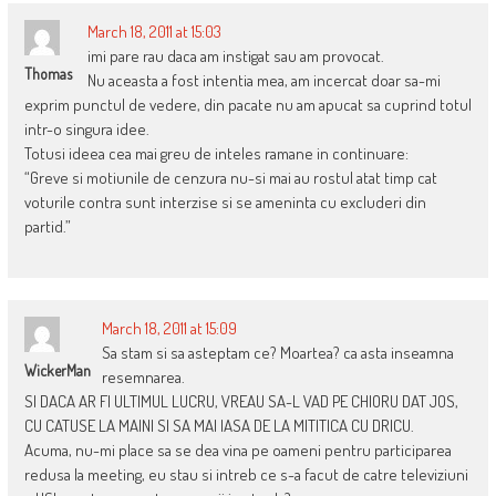
March 18, 2011 at 15:03
imi pare rau daca am instigat sau am provocat.
Thomas
Nu aceasta a fost intentia mea, am incercat doar sa-mi
exprim punctul de vedere, din pacate nu am apucat sa cuprind totul
intr-o singura idee.
Totusi ideea cea mai greu de inteles ramane in continuare:
“Greve si motiunile de cenzura nu-si mai au rostul atat timp cat
voturile contra sunt interzise si se ameninta cu excluderi din
partid.”
March 18, 2011 at 15:09
Sa stam si sa asteptam ce? Moartea? ca asta inseamna
WickerMan
resemnarea.
SI DACA AR FI ULTIMUL LUCRU, VREAU SA-L VAD PE CHIORU DAT JOS,
CU CATUSE LA MAINI SI SA MAI IASA DE LA MITITICA CU DRICU.
Acuma, nu-mi place sa se dea vina pe oameni pentru participarea
redusa la meeting, eu stau si intreb ce s-a facut de catre televiziuni