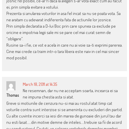
josnic fel posibil, ce-ar fi daca la alegeri s-ar vota exact cum au facut
ei, prin simpla evitare a votului.
Prezenta si anularea voturilor in asa fel incat sa nu se poata vota. Sa
ne aratam cu adevarat indiferenta fata de actiunile lor josnice.
Prin simpla declaratia a D-lui Boc prin care spunea ca exclude pe
oricine e impotriva legii sale mi se pare cel mai curat semn de
“obligare”.
Rusine sa-i fie, ce vot e acela in care nu ai voie sa-ti exprimi parerea.
Cine mai crede ca traim intr-o tara libera este naiv in cel mai sincer
mod posibil.
March 18, 2011 at 14:35
Ne resemnan, dar nu ne acceptam soarta, incearca ei sa
Thomas
ne impuna chestia asta si atat.
Greve si motiunile de cenzura nu-si mai au rostul atat timp cat
voturile contra sunt interzise si se ameninta cu excluderi din partid.
Cu alte cuvinte incerci sa iesi din marea de gunoaie din jurul tau dar
nu esti lasat…..din motive demne de inteles….trebuie sa fii de acord
cu conducatorul. Cautati-ve coloana vertebrala domnilor membrii