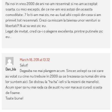
Pai noi in vreo 2000 de ani ne-am resemnat si ne-am acceptat
soarta, cu mici exceptii, de ce ne-am iesi astazi din aceasta
comoditate…? Io ti-am mai zis, ne-au luat altii copiii din casa si am
primivit tot resemnati. Crezi ca miscam la taierea unor venituri si
libertati?! N-ai sa vezi zic eu.
Legat de invitat, cred ca-i o alegere excelenta, printre putinele zic
eu…
March 18, 2011 at 13:32
Salut!
Dan_bla
Degeaba ne mai plangem acum. Sincer, astept ca cei care
au votat cu cine nu trebuie in 2009 sa se trezeasa ca numai din vina
lor suntem aici. Se distrau la “ha ha”-ieli si la mizerii de manelist.
Acum sper sa nu mai rada ca de auzit nu vor mai auzi curad; si asta
de foame.
Toate bune!