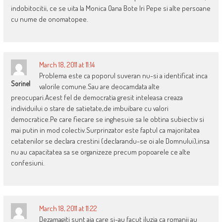
indobitocitii, ce se uita la Monica Oana Bote Iri Pepe si alte persoane
cu nume de onomatopee.
March 18, 2011 at 11:14
Problema este ca poporul suveran nu-si a identificat inca
Sorinel
valorile comune.Sau are deocamdata alte
preocupari.Acest fel de democratia gresit inteleasa creaza
individuilui o stare de satietate,de imbuibare cu valori
democratice.Pe care fiecare se inghesuie sa le obtina subiectiv si
mai putin in mod colectiv.Surprinzator este faptul ca majoritatea
cetatenilor se declara crestini (declarandu-se oi ale Domnului),insa
nu au capacitatea sa se organizeze precum popoarele ce alte
confesiuni.
March 18, 2011 at 11:22
Dezamagiti sunt aia care si-au facut iluzia ca romanii au