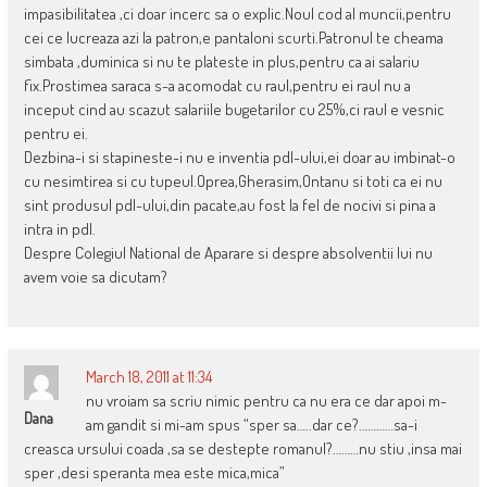
impasibilitatea ,ci doar incerc sa o explic.Noul cod al muncii,pentru
cei ce lucreaza azi la patron,e pantaloni scurti.Patronul te cheama
simbata ,duminica si nu te plateste in plus,pentru ca ai salariu
fix.Prostimea saraca s-a acomodat cu raul,pentru ei raul nu a
inceput cind au scazut salariile bugetarilor cu 25%,ci raul e vesnic
pentru ei.
Dezbina-i si stapineste-i nu e inventia pdl-ului,ei doar au imbinat-o
cu nesimtirea si cu tupeul.Oprea,Gherasim,Ontanu si toti ca ei nu
sint produsul pdl-ului,din pacate,au fost la fel de nocivi si pina a
intra in pdl.
Despre Colegiul National de Aparare si despre absolventii lui nu
avem voie sa dicutam?
March 18, 2011 at 11:34
nu vroiam sa scriu nimic pentru ca nu era ce dar apoi m-
Dana
am gandit si mi-am spus “sper sa…..dar ce?…………sa-i
creasca ursului coada ,sa se destepte romanul?………nu stiu ,insa mai
sper ,desi speranta mea este mica,mica”