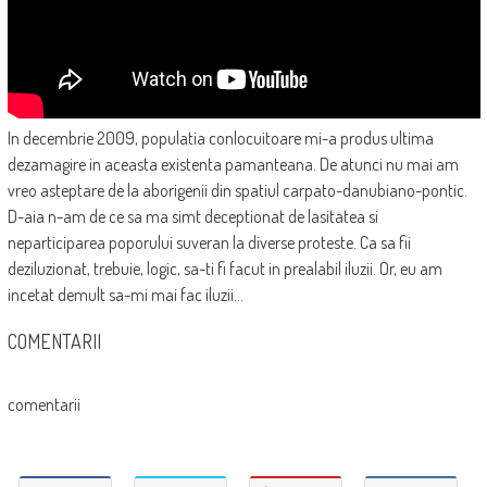
In decembrie 2009, populatia conlocuitoare mi-a produs ultima
dezamagire in aceasta existenta pamanteana. De atunci nu mai am
vreo asteptare de la aborigenii din spatiul carpato-danubiano-pontic.
D-aia n-am de ce sa ma simt deceptionat de lasitatea si
neparticiparea poporului suveran la diverse proteste. Ca sa fii
deziluzionat, trebuie, logic, sa-ti fi facut in prealabil iluzii. Or, eu am
incetat demult sa-mi mai fac iluzii…
COMENTARII
comentarii