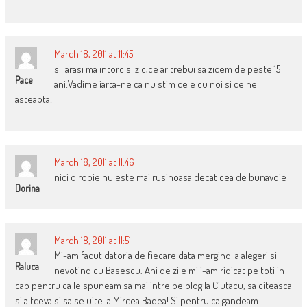
March 18, 2011 at 11:45
si iarasi ma intorc si zic,ce ar trebui sa zicem de peste 15
Pace
ani:Vadime iarta-ne ca nu stim ce e cu noi si ce ne
asteapta!
March 18, 2011 at 11:46
nici o robie nu este mai rusinoasa decat cea de bunavoie
Dorina
March 18, 2011 at 11:51
Mi-am facut datoria de fiecare data mergind la alegeri si
Raluca
nevotind cu Basescu. Ani de zile mi i-am ridicat pe toti in
cap pentru ca le spuneam sa mai intre pe blog la Ciutacu, sa citeasca
si altceva si sa se uite la Mircea Badea! Si pentru ca gandeam