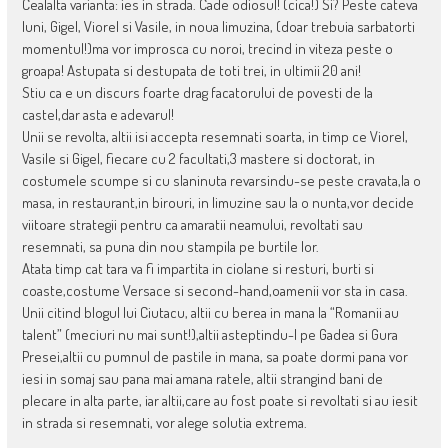
Cealalta varianta: ies in strada. Cade odiosul! (cica!) Si? Peste cateva
luni, Gigel, Viorel si Vasile, in noua limuzina, (doar trebuia sarbatorti
momentul!)ma vor improsca cu noroi, trecind in viteza peste o
groapa! Astupata si destupata de toti trei, in ultimii 20 ani!
Stiu ca e un discurs foarte drag facatorului de povesti de la
castel,dar asta e adevarul!
Unii se revolta, altii isi accepta resemnati soarta, in timp ce Viorel,
Vasile si Gigel, fiecare cu 2 facultati,3 mastere si doctorat, in
costumele scumpe si cu slaninuta revarsindu-se peste cravata,la o
masa, in restaurant,in birouri, in limuzine sau la o nunta,vor decide
viitoare strategii pentru ca amaratii neamului, revoltati sau
resemnati, sa puna din nou stampila pe burtile lor.
Atata timp cat tara va fi impartita in ciolane si resturi, burti si
coaste,costume Versace si second-hand,oamenii vor sta in casa.
Unii citind blogul lui Ciutacu, altii cu berea in mana la “Romanii au
talent” (meciuri nu mai sunt!),altii asteptindu-l pe Gadea si Gura
Presei,altii cu pumnul de pastile in mana, sa poate dormi pana vor
iesi in somaj sau pana mai amana ratele, altii strangind bani de
plecare in alta parte, iar altii,care au fost poate si revoltati si au iesit
in strada si resemnati, vor alege solutia extrema.