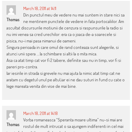
March 18, 2011 at 14:11
Din punctul meu de vedere nu mai suntem in stare nici sa
Thomas
ne mentinem punctele de vedere in fata portocaliilor. Am
ascultat discursurile motiunii de cenzura si raspunsurile la radio si
nu imi venea sa cred urechilor: era ca o joaca de-a soarecele si
pisica, nu-i mai pasa nimanui de oameni.
Singura perioada in care omul de rand conteaza sunt alegerile, si
atunci unii spera ….la schimbare si altii la o mita mica.
Asa ca atat timp cat vor fi 2 tabere, definite sau nu in timp, vor fi si
pareri pro-contra.
Iar iesirile in strada si grevele nu mai ajuta la nimic atat timp cat ne
aratam cu degetul unul pe altul,iar ei ne dau suturi in fund cu cate o
lege mareata venita din vise de mai bine.
March 18, 2011 at 14:18
Vorba romaneasca “Speranta moare ultima” nu-si mai are
Thomas
rostul de mult intrucat o sa ajungem indiferenti in cel mai