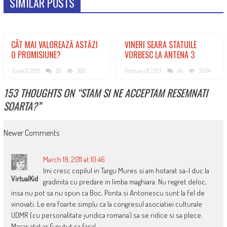
SIMILAR POSTS
CÂT MAI VALOREAZĂ ASTĂZI
VINERI SEARA STATUILE
O PROMISIUNE?
VORBESC LA ANTENA 3
June 17, 2011
55
5812
February 8, 2013
24
3004
153 THOUGHTS ON “
STAM SI NE ACCEPTAM RESEMNATI
SOARTA?
”
COMMENT
Newer Comments
NAVIGATION
March 18, 2011 at 10:46
Imi cresc copilul in Targu Mures si am hotarat sa-l duc la
VirtualKid
gradinita cu predare in limba maghiara. Nu regret deloc,
insa nu pot sa nu spun ca Boc, Ponta si Antonescu sunt la fel de
vinovati. Le era foarte simplu ca la congresul asociatiei culturale
UDMR (cu personalitate juridica romana) sa se ridice si sa plece.
Macar atat ar fi putut sa faca!