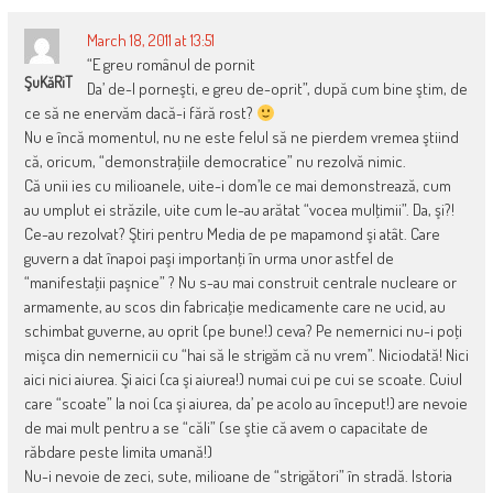
March 18, 2011 at 13:51
“E greu românul de pornit
ŞuKăRiT
Da’ de-l porneşti, e greu de-oprit”, după cum bine ştim, de
ce să ne enervăm dacă-i fără rost?
Nu e încă momentul, nu ne este felul să ne pierdem vremea ştiind
că, oricum, “demonstraţiile democratice” nu rezolvă nimic.
Că unii ies cu milioanele, uite-i dom’le ce mai demonstrează, cum
au umplut ei străzile, uite cum le-au arătat “vocea mulţimii”. Da, şi?!
Ce-au rezolvat? Ştiri pentru Media de pe mapamond şi atât. Care
guvern a dat înapoi paşi importanţi în urma unor astfel de
“manifestaţii paşnice” ? Nu s-au mai construit centrale nucleare or
armamente, au scos din fabricaţie medicamente care ne ucid, au
schimbat guverne, au oprit (pe bune!) ceva? Pe nemernici nu-i poţi
mişca din nemernicii cu “hai să le strigăm că nu vrem”. Niciodată! Nici
aici nici aiurea. Şi aici (ca şi aiurea!) numai cui pe cui se scoate. Cuiul
care “scoate” la noi (ca şi aiurea, da’ pe acolo au început!) are nevoie
de mai mult pentru a se “căli” (se ştie că avem o capacitate de
răbdare peste limita umană!)
Nu-i nevoie de zeci, sute, milioane de “strigători” în stradă. Istoria