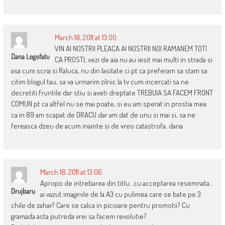
March 18, 2011 at 13:00
VIN AI NOSTRII PLEACA AI NOSTRII NOI RAMANEM TOTI
Dana Logofatu
CA PROSTI, vezi de aia nu au iesit mai multi in strada si
asa cum scria si Raluca, nu din lasitate ci pt ca preferam sa stam sa
citim blogul tau, sa va urmarim zilnic la tv cum incercati sa ne
decretiti fruntile dar stiu si aveti dreptate TREBUIA SA FACEM FRONT
COMUN pt ca altfel nu se mai poate, si eu am sperat in prostia mea
ca in 89 am scapat de DRACU dar am dat de unu si mai si, sa ne
fereasca dzeu de acum inainte si de vreo catastrofa. dana
March 18, 2011 at 13:06
Apropo de intrebarea din titlu…cu acceptarea resemnata…
Drujbaru
ai vazut imaginile de la A3 cu pulimea care se bate pe 3
chile de zahar? Care se calca in picioare pentru promotii? Cu
gramada asta putreda vrei sa facem revolutie?