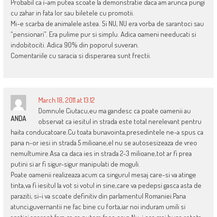
Probabil ca i-am putea scoate la demonstratie daca am arunca pungi
cu zahar in fata lor sau biletele cu promotii.
Mi-e scarba de animalele astea. Si NU, NU era vorba de sarantoci sau
“pensionari”. Era pulime pur si simplu. Adica oameni needucati si
indobitociti. Adica 90% din poporul suveran.
Comentariile cu saracia si disperarea sunt frectii.
March 18, 2011 at 13:12
Domnule Ciutacu,eu ma gandesc ca poate oamenii au
ANDA
observat ca iesitul in strada este total nerelevant pentru
haita conducatoare.Cu toata bunavointa,presedintele ne-a spus ca
pana n-or iesi in strada 5 milioane,el nu se autosesizeaza de vreo
nemultumire.Asa ca daca ies in strada 2-3 milioane,tot ar fi prea
putini si ar fi sigur-sigur manipulati de moguli.
Poate oamenii realizeaza acum ca singurul mesaj care-si va atinge
tinta,va fi iesitul la vot si votul in sine,care va pedepsi gasca asta de
paraziti, si-i va scoate definitiv din parlamentul Romaniei.Pana
atunci,guvernantii ne fac bine cu forta,iar noi induram umili si