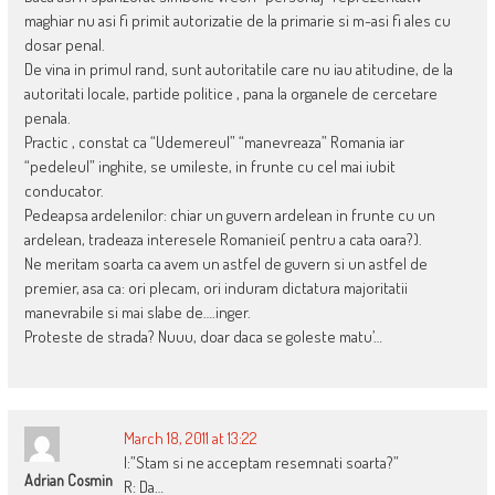
maghiar nu asi fi primit autorizatie de la primarie si m-asi fi ales cu
dosar penal.
De vina in primul rand, sunt autoritatile care nu iau atitudine, de la
autoritati locale, partide politice , pana la organele de cercetare
penala.
Practic , constat ca “Udemereul” “manevreaza” Romania iar
“pedeleul” inghite, se umileste, in frunte cu cel mai iubit
conducator.
Pedeapsa ardelenilor: chiar un guvern ardelean in frunte cu un
ardelean, tradeaza interesele Romaniei( pentru a cata oara?).
Ne meritam soarta ca avem un astfel de guvern si un astfel de
premier, asa ca: ori plecam, ori induram dictatura majoritatii
manevrabile si mai slabe de….inger.
Proteste de strada? Nuuu, doar daca se goleste matu’…
March 18, 2011 at 13:22
I:”Stam si ne acceptam resemnati soarta?”
Adrian Cosmin
R: Da…