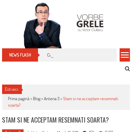
Skip
to
content
Cum îți schimbi, rapid, gratuit și eficient, furniz
NEWS FLASH
Esti aici:
Prima pagină >
Blog
>
Antena 3
>
Stam si ne acceptam resemnati
soarta?
STAM SI NE ACCEPTAM RESEMNATI SOARTA?