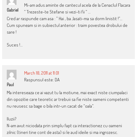
Mi-am adus aminte de cantecul acela de la Cenaclul Flacara
Gabriel
” Trezeste-te Stefane si vezi-ti fii ” …
Cred ar raspunde cam asa : ” Hai , ba ,lasati-ma sa dorm linistit !”…
Cum spuneam si in subiectul anterior : traim povestea drobului de
sare !
Suces !…
March 18, 2011 at 11:01
Raspunsul este: DA
Paul
Ma intereseaza ce ai vazut tu la motiune, mai exact niste ciumpalaci
din opozitie care teoretic ar trebuii sa fie niste oameni competenti
nu reusesc sa bage o bila intr-un cacat de “oala”.
Iluzii?
N-am avut niciodata prin simplu fapt ca interactionez cu oameni
zilnic (tineri tine cont de asta) si le aud ideile si ma ingrozesc.