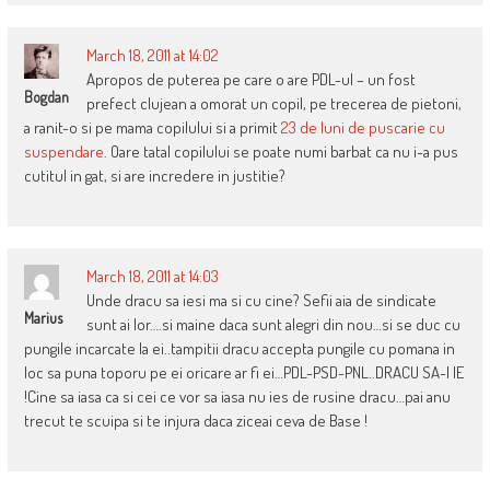
March 18, 2011 at 14:02
Apropos de puterea pe care o are PDL-ul – un fost
Bogdan
prefect clujean a omorat un copil, pe trecerea de pietoni,
a ranit-o si pe mama copilului si a primit
23 de luni de puscarie cu
suspendare
. Oare tatal copilului se poate numi barbat ca nu i-a pus
cutitul in gat, si are incredere in justitie?
March 18, 2011 at 14:03
Unde dracu sa iesi ma si cu cine? Sefii aia de sindicate
Marius
sunt ai lor….si maine daca sunt alegri din nou…si se duc cu
pungile incarcate la ei..tampitii dracu accepta pungile cu pomana in
loc sa puna toporu pe ei oricare ar fi ei…PDL-PSD-PNL..DRACU SA-I IE
!Cine sa iasa ca si cei ce vor sa iasa nu ies de rusine dracu…pai anu
trecut te scuipa si te injura daca ziceai ceva de Base !