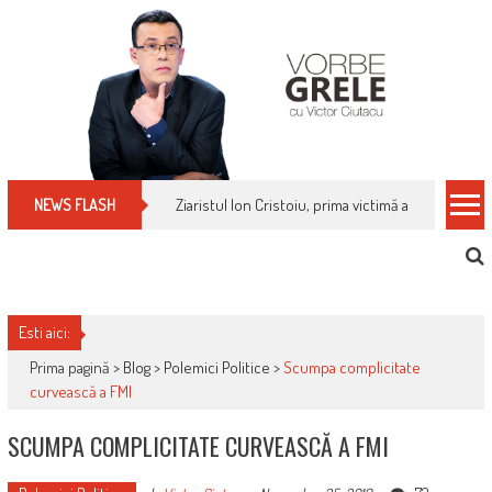
Skip
to
content
Cum îți schimbi, rapid, gratuit și eficient, furniz
NEWS FLASH
Esti aici:
Prima pagină >
Blog
>
Polemici Politice
>
Scumpa complicitate
curvească a FMI
SCUMPA COMPLICITATE CURVEASCĂ A FMI