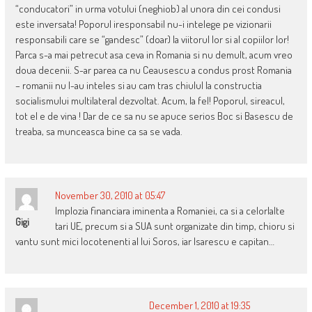
“conducatori” in urma votului (neghiob) al unora din cei condusi
este inversata! Poporul iresponsabil nu-i intelege pe vizionarii
responsabili care se “gandesc” (doar) la viitorul lor si al copiilor lor!
Parca s-a mai petrecut asa ceva in Romania si nu demult, acum vreo
doua decenii. S-ar parea ca nu Ceausescu a condus prost Romania
– romanii nu l-au inteles si au cam tras chiulul la constructia
socialismului multilateral dezvoltat. Acum, la fel! Poporul, sireacul,
tot el e de vina ! Dar de ce sa nu se apuce serios Boc si Basescu de
treaba, sa munceasca bine ca sa se vada.
November 30, 2010 at 05:47
Implozia financiara iminenta a Romaniei, ca si a celorlalte
Gigi
tari UE, precum si a SUA sunt organizate din timp, chioru si
vantu sunt mici locotenenti al lui Soros, iar Isarescu e capitan…
December 1, 2010 at 19:35