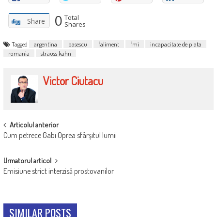
0
Total
Share
Shares
Tagged
argentina
basescu
faliment
fmi
incapacitate de plata
romania
strauss kahn
Victor Ciutacu
POST
Articolul anterior
Cum petrece Gabi Oprea sfârşitul lumii
NAVIGATION
Urmatorul articol
Emisiune strict interzisă prostovanilor
SIMILAR POSTS