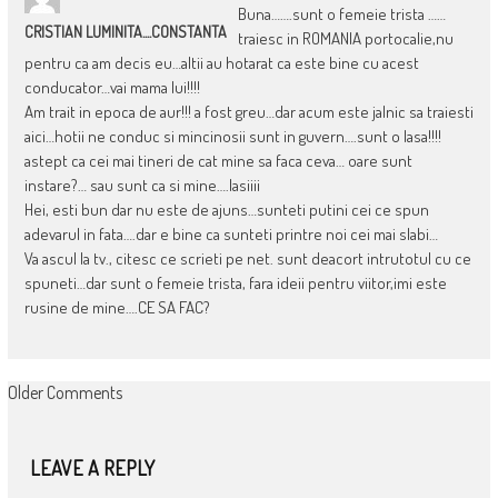
Buna…….sunt o femeie trista ……
CRISTIAN LUMINITA....CONSTANTA
traiesc in ROMANIA portocalie,nu
pentru ca am decis eu…altii au hotarat ca este bine cu acest
conducator…vai mama lui!!!!
Am trait in epoca de aur!!! a fost greu…dar acum este jalnic sa traiesti
aici…hotii ne conduc si mincinosii sunt in guvern….sunt o lasa!!!!
astept ca cei mai tineri de cat mine sa faca ceva… oare sunt
instare?… sau sunt ca si mine….lasiiii
Hei, esti bun dar nu este de ajuns…sunteti putini cei ce spun
adevarul in fata….dar e bine ca sunteti printre noi cei mai slabi…
Va ascul la tv., citesc ce scrieti pe net. sunt deacort intrutotul cu ce
spuneti…dar sunt o femeie trista, fara ideii pentru viitor,imi este
rusine de mine….CE SA FAC?
COMMENT
Older Comments
NAVIGATION
LEAVE A REPLY