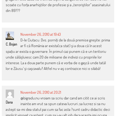
scoate cu forţa anarhiştilor de profesie şi a „teroriştilor” asasinatului
din 89???
November 26, 2010 at 19:43
D-le Ciutacu. Dvs. porniţi de la două premise greşite: prima
C. Bojan
ar fi că România ar exista(ca stat) şi a doua că în acest
spaţiu ar exista o guvernare. În primul caz punem că e un teritoriu
unde sălăşluiesc cam 20 de milioane de indivizi cu propriile lor
interese. La a doua parte punem că e vorba de o gaşcă unde tatăl
lor e Zăusu’ şi caşcavalu’! Altfel nu v-aş contrazice nici o silabă!
November 26, 2010 at 20:21
@bigradu;nu vroiam sa scriu dar cand am citit ce ai scris
Dana
inainte am vrut sa spun cateva lucruri ;sa lucrez si sa nu
astept sa-mi dea statul pai cum sa fac asta ?sunt cadru didactic deci
implicit vinovat ca astept ,cum sa i-au alt job daca acesta imi ocupa