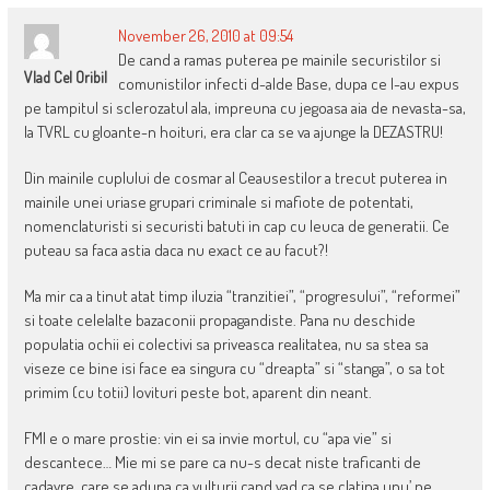
November 26, 2010 at 09:54
De cand a ramas puterea pe mainile securistilor si
Vlad Cel Oribil
comunistilor infecti d-alde Base, dupa ce l-au expus
pe tampitul si sclerozatul ala, impreuna cu jegoasa aia de nevasta-sa,
la TVRL cu gloante-n hoituri, era clar ca se va ajunge la DEZASTRU!
Din mainile cuplului de cosmar al Ceausestilor a trecut puterea in
mainile unei uriase grupari criminale si mafiote de potentati,
nomenclaturisti si securisti batuti in cap cu leuca de generatii. Ce
puteau sa faca astia daca nu exact ce au facut?!
Ma mir ca a tinut atat timp iluzia “tranzitiei”, “progresului”, “reformei”
si toate celelalte bazaconii propagandiste. Pana nu deschide
populatia ochii ei colectivi sa priveasca realitatea, nu sa stea sa
viseze ce bine isi face ea singura cu “dreapta” si “stanga”, o sa tot
primim (cu totii) lovituri peste bot, aparent din neant.
FMI e o mare prostie: vin ei sa invie mortul, cu “apa vie” si
descantece… Mie mi se pare ca nu-s decat niste traficanti de
cadavre, care se aduna ca vulturii cand vad ca se clatina unu’ pe