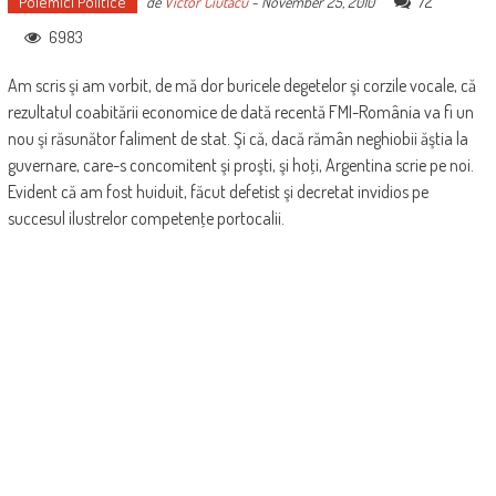
Polemici Politice
72
de
Victor Ciutacu
-
November 25, 2010
6983
Am scris şi am vorbit, de mă dor buricele degetelor şi corzile vocale, că
rezultatul coabitării economice de dată recentă FMI-România va fi un
nou şi răsunător faliment de stat. Şi că, dacă rămân neghiobii ăştia la
guvernare, care-s concomitent şi proşti, şi hoţi, Argentina scrie pe noi.
Evident că am fost huiduit, făcut defetist şi decretat invidios pe
succesul ilustrelor competenţe portocalii.