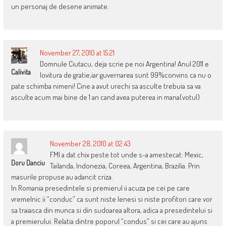
un personaj de desene animate.
November 27, 2010 at 15:21
Domnule Ciutacu, deja scrie pe noi Argentina! Anul 2011 e
Calivita
lovitura de gratie,iar guvernarea sunt 99%convins ca nu o
pate schimba nimeni! Cine a avut urechi sa asculte trebuia sa va
asculte acum mai bine de 1 an cand avea puterea in mana(votul)
November 28, 2010 at 02:43
FMI a dat chix peste tot unde s-a amestecat: Mexic,
Doru Danciu
Tailanda, Indonezia, Coreea, Argentina, Brazilia. Prin
masurile propuse au adancit criza.
In Romania presedintele si premierul ii acuza pe cei pe care
vremelnic ii “conduc” ca sunt niste lenesi si niste profitori care vor
sa traiasca din munca si din sudoarea altora, adica a presedintelui si
a premierului. Relatia dintre poporul “condus” si cei care au ajuns