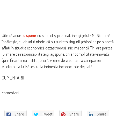
Uite că acum
o spune
, cu subiect şi predicat, însuşi şeful FMI. Şi nu mă
încălzeşte, cu absolut nimic, că nu suntem singurii şchiopi de pe planetă
aflaţi în situaţie economică dezastruoasă, nici măcar că FMI are partea
lui mare de responsabilitate şi, aş spune, chiar complicitate vinovată
(prin finanţarea instituţională, vreme de vreun an, a campaniei
electorale a lui Băsescu) la iminenta incapacitate de plată.
COMENTARII
comentarii
Share
Tweet
Share
Share