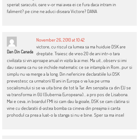
speriat saracutii, oare v-or mai avea ei ce fura daca intram in
faliment? pe cine ne aduci diseara Victore? DANA
November 26, 2010 at 10:42
victore, cu riscul ca lumea sa ma huiduie DSK are
Dan Din Canada
dreptate. Traiesc de vreo 20 de ani intr-o tara
civilizata si vin aproape anual in vizita la ai mei. Ma uit…observ si imi
dau seama ca nu se inchide matematic ce se intampla in Rom…pur si
simplu nu va merge a la long. Din nefericire declaratiile lui DSK
prevestesc ca urmatorii 10 ani in Europa o va lua pe urma
socialismului si se va uita bine de tot la Tar. Am senzatia ca din EU se
va transforma in GU (Gubernia Europeana)… a pro pos de Lisabona.
Mai e ceva..in boardul FMI isi cam dau la gioale, DSK se cam clatina si
vine cu declaratii d-astea bomba ca cineva din preajma ii canta
prohodul ca prea a luat-o la stanga si nu e bine. Sper sa ma insel