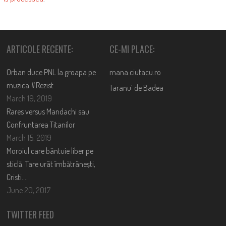
ARTICOLE RECENTE:
CE-MI PLACE:
Orban duce PNL la groapa pe
mana.ciutacu.ro
muzica #Rezist
Taranu’ de Badea
March 19, 2019
Rares versus Mandachi sau
Confruntarea Titanilor
March 15, 2019
Moroiul care bântuie liber pe
sticlă. Tare urât îmbătrânești,
Cristi….
June 20, 2017
TWITTER FEED