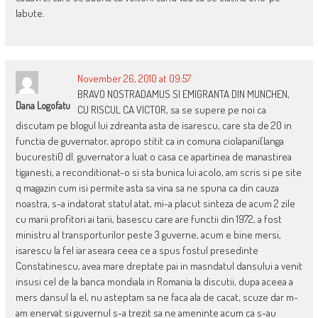
labute.
November 26, 2010 at 09:57
BRAVO NOSTRADAMUS SI EMIGRANTA DIN MUNCHEN,
Dana Logofatu
CU RISCUL CA VICTOR, sa se supere pe noi ca
discutam pe blogul lui zdreanta asta de isarescu, care sta de 20 in
functia de guvernator, apropo stitit ca in comuna ciolapani(langa
bucuresti0 dl. guvernator a luat o casa ce apartinea de manastirea
tiganesti, a reconditionat-o si sta bunica lui acolo, am scris si pe site
q magazin cum isi permite asta sa vina sa ne spuna ca din cauza
noastra, s-a indatorat statul atat, mi-a placut sinteza de acum 2 zile
cu marii profitori ai tarii, basescu care are functii din 1972, a fost
ministru al transporturilor peste 3 guverne, acum e bine mersi,
isarescu la fel iar aseara ceea ce a spus fostul presedinte
Constatinescu, avea mare dreptate pai in masndatul dansului a venit
insusi cel de la banca mondiala in Romania la discutii, dupa aceea a
mers dansul la el, nu asteptam sa ne faca ala de cacat, scuze dar m-
am enervat si guvernul s-a trezit sa ne ameninte acum ca s-au