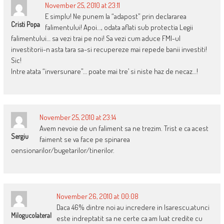
November 25, 2010 at 23:11
E simplu! Ne punem la “adapost” prin declararea
Cristi Popa
falimentului! Apoi…, odata aflati sub protectia Legii
falimentului… sa vezi trai pe noi! Sa vezi cum aduce FMI-ul
investitorii-n asta tara sa-si recupereze mai repede banii investiti!
Sic!
Intre atata “inversunare”… poate mai tre’ si niste haz de necaz…!
November 25, 2010 at 23:14
Avem nevoie de un faliment sa ne trezim. Trist e ca acest
Sergiu
faiment se va face pe spinarea
oensionarilor/bugetarilor/tinerilor.
November 26, 2010 at 00:08
Daca 46% dintre noi au incredere in Isarescu,atunci
Milogucolateral
este indreptatit sa ne certe ca am luat credite cu