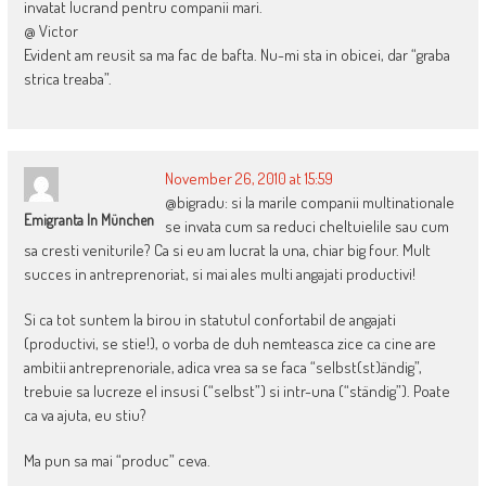
invatat lucrand pentru companii mari.
@ Victor
Evident am reusit sa ma fac de bafta. Nu-mi sta in obicei, dar “graba
strica treaba”.
November 26, 2010 at 15:59
@bigradu: si la marile companii multinationale
Emigranta In München
se invata cum sa reduci cheltuielile sau cum
sa cresti veniturile? Ca si eu am lucrat la una, chiar big four. Mult
succes in antreprenoriat, si mai ales multi angajati productivi!
Si ca tot suntem la birou in statutul confortabil de angajati
(productivi, se stie!), o vorba de duh nemteasca zice ca cine are
ambitii antreprenoriale, adica vrea sa se faca “selbst(st)ändig”,
trebuie sa lucreze el insusi (“selbst”) si intr-una (“ständig”). Poate
ca va ajuta, eu stiu?
Ma pun sa mai “produc” ceva.