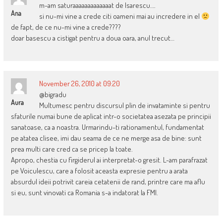
m-am saturaaaaaaaaaaaaat de Isarescu….
Ana
si nu-mi vine a crede citi oameni mai au incredere in el
de fapt, de ce nu-mi vine a crede????
doar basescu a cistigat pentru a doua oara, anul trecut…
November 26, 2010 at 09:20
@bigradu
Aura
Multumesc pentru discursul plin de invataminte si pentru
sfaturile numai bune de aplicat intr-o societatea asezata pe principii
sanatoase, ca a noastra. Urmarindu-ti rationamentul, fundamentat
pe atatea clisee, imi dau seama de ce ne merge asa de bine: sunt
prea multi care cred ca se pricep la toate.
Apropo, chestia cu firgiderul ai interpretat-o gresit. L-am parafrazat
pe Voiculescu, care a folosit aceasta expresie pentru a arata
absurdul ideii potrivit careia cetatenii de rand, printre care ma aflu
si eu, sunt vinovati ca Romania s-a indatorat la FMI.