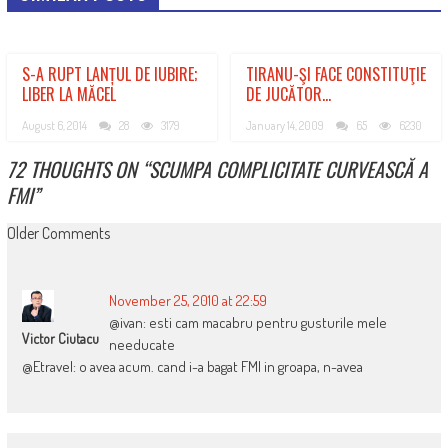
S-A RUPT LANȚUL DE IUBIRE;
TIRANU-ŞI FACE CONSTITUŢIE
LIBER LA MĂCEL
DE JUCĂTOR…
August 6, 2014
28
3179
January 14, 2009
65
6230
72 THOUGHTS ON “
SCUMPA COMPLICITATE CURVEASCĂ A
FMI
”
COMMENT
Older Comments
NAVIGATION
November 25, 2010 at 22:59
@ivan: esti cam macabru pentru gusturile mele
Victor Ciutacu
needucate
@Etravel: o avea acum. cand i-a bagat FMI in groapa, n-avea