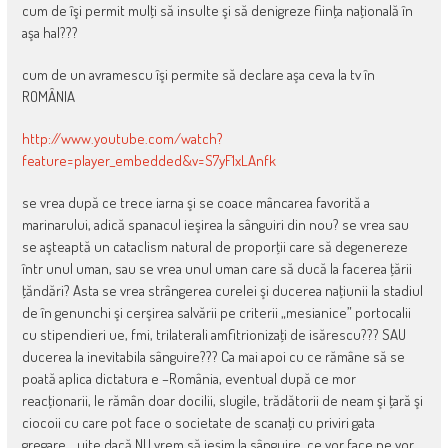
cum de îşi permit mulţi să insulte şi să denigreze fiinţa naţională în
aşa hal???
cum de un avramescu îşi permite să declare aşa ceva la tv în
ROMÂNIA
http://www.youtube.com/watch?
feature=player_embedded&v=S7yF1xLAnfk
se vrea după ce trece iarna şi se coace mâncarea favorită a
marinarului, adică spanacul ieşirea la sânguiri din nou? se vrea sau
se aşteaptă un cataclism natural de proporţii care să degenereze
într unul uman, sau se vrea unul uman care să ducă la facerea ţării
ţăndări? Asta se vrea strângerea curelei şi ducerea naţiunii la stadiul
de în genunchi şi cerşirea salvării pe criterii „mesianice” portocalii
cu stipendieri ue, fmi, trilaterali amfitrionizaţi de isărescu??? SAU
ducerea la inevitabila sânguire??? Ca mai apoi cu ce rămâne să se
poată aplica dictatura e –România, eventual după ce mor
reacţionarii, le rămân doar docilii, slugile, trădătorii de neam şi ţară şi
ciocoii cu care pot face o societate de scanaţi cu priviri gata
gregare… uite dacă NU vrem să ieşim la sânguire, ce vor face ne vor