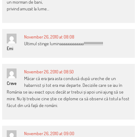
un morman de bani,
privind amuzat la lume…
November 26, 2010 at 08:08
Ultimul stinge luminaaaaaaaaaaaaa!!!!!!!!!!!!!!!!!!!!!
Emi
November 26, 2010 at 08:50
Măcar că era țara asta condusă după ureche de un
Creve
habarnist și tot era mai departe. Deciziile care se iau în
România se iau exact opus decât ar trebui și apoi unii ajung să se
mire. Nu îți trebuie cine știe ce diplome ca să observi că totul a fost
făcut din ură față de români.
November 26, 2010 at 09:00