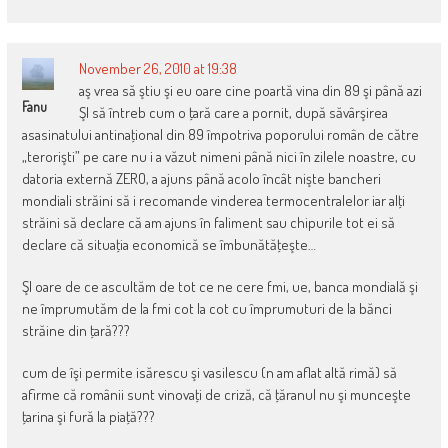
November 26, 2010 at 19:38
aş vrea să ştiu şi eu oare cine poartă vina din 89 şi până azi
Fanu
ŞI să întreb cum o ţară care a pornit, după săvârşirea
asasinatului antinaţional din 89 împotriva poporului român de către
„terorişti” pe care nu i a văzut nimeni până nici în zilele noastre, cu
datoria externă ZERO, a ajuns până acolo încât nişte bancheri
mondiali străini să i recomande vinderea termocentralelor iar alţi
străini să declare că am ajuns în faliment sau chipurile tot ei să
declare că situaţia economică se îmbunătăţeşte…
ŞI oare de ce ascultăm de tot ce ne cere fmi, ue, banca mondială şi
ne împrumutăm de la fmi cot la cot cu împrumuturi de la bănci
străine din ţară???
cum de îşi permite isărescu şi vasilescu (n am aflat altă rimă) să
afirme că românii sunt vinovaţi de criză, că ţăranul nu şi munceşte
ţarina şi fură la piaţă???