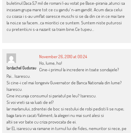
buletinul.Daca 5,7 mil de romani l-au votat pe Base-pirania ,atunci sa
incasam grupa mare tot ce cu gandu’ n-am gandit. Acum daca celui
cu coasa i s-au umflat oaresce muschi si se da din ce in ce mai tare
la noi,ce sa facem…ca mioritici ce suntem. Suntem niste puturosi
cu pretentii,ni s-a nazarit sa traim bine.Ce tupeu…
November 26, 2010 at 00:24
Ho, lume, ho!
Iordachel Gudurau
Cine-i primul la incredere in toate sondajele?
Pai… Isarescu.
Si cine-i cel mai longeviv Guvernator de Banca Nationala din lume?
Isarescu.
Cine incuraja consumul si pariatul pe leu? Isarescu.
Si voi vreti sa va luati de el?
Iar marlanului, zdrentei de boc si restului de robi pedisti li se rupe;
baga tara in cacat/faliment; la alegeri nu mai sunt alesi si
altii se vor bate cu criza provocata de ei.
Iar EL isarescu va ramane in turnul lui de fides, nemuritor si rece, pe