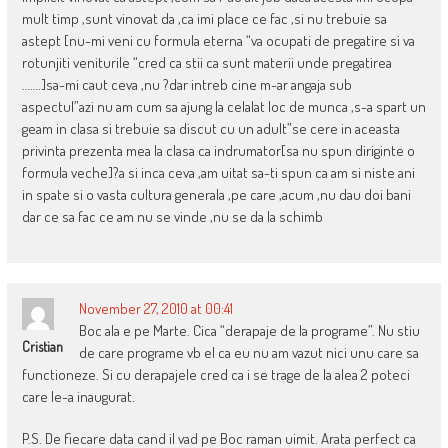
mult timp ,sunt vinovat da ,ca imi place ce fac ,si nu trebuie sa
astept [nu-mi veni cu formula eterna “va ocupati de pregatire si va
rotunjiti veniturile “cred ca stii ca sunt materii unde pregatirea
…….]sa-mi caut ceva ,nu ?dar intreb cine m-ar angaja sub
aspectul”azi nu am cum sa ajung la celalat loc de munca ,s-a spart un
geam in clasa si trebuie sa discut cu un adult”se cere in aceasta
privinta prezenta mea la clasa ca indrumator[sa nu spun diriginte o
formula veche]?a si inca ceva ,am uitat sa-ti spun ca am si niste ani
in spate si o vasta cultura generala ,pe care ,acum ,nu dau doi bani
dar ce sa fac ce am nu se vinde ,nu se da la schimb
November 27, 2010 at 00:41
Boc ala e pe Marte. Cica “derapaje de la programe”. Nu stiu
Cristian
de care programe vb el ca eu nu am vazut nici unu care sa
functioneze. Si cu derapajele cred ca i se trage de la alea 2 poteci
care le-a inaugurat.
P.S. De fiecare data cand il vad pe Boc raman uimit. Arata perfect ca