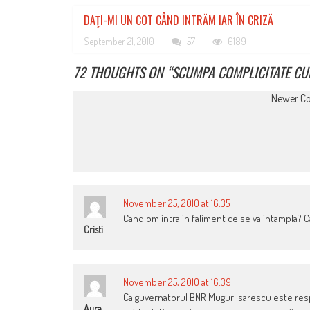
DAŢI-MI UN COT CÂND INTRĂM IAR ÎN CRIZĂ
September 21, 2010
57
6189
72 THOUGHTS ON “
SCUMPA COMPLICITATE CU
COMMENT
Newer C
NAVIGATION
November 25, 2010 at 16:35
Cand om intra in faliment ce se va intampla? 
Cristi
November 25, 2010 at 16:39
Ca guvernatorul BNR Mugur Isarescu este resp
Aura