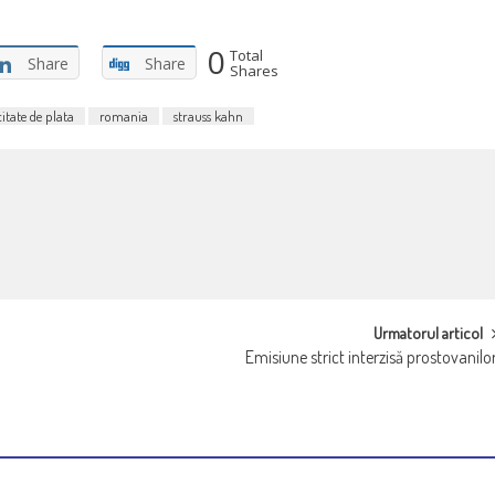
0
Total
Share
Share
Shares
itate de plata
romania
strauss kahn
Urmatorul articol
Emisiune strict interzisă prostovanilo