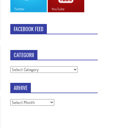
FACEBOOK FEED
CATEGORII
Categorii
ARHIVE
Arhive