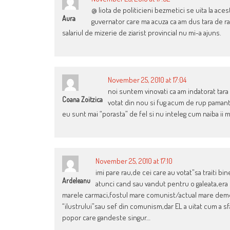
@ liota de politicieni bezmetici se uita la aces
Aura
guvernator care ma acuza ca am dus tara de r
salariul de mizerie de ziarist provincial nu mi-a ajuns.
November 25, 2010 at 17:04
noi suntem vinovati ca am indatorat tara 
Coana Zoitzica
votat din nou si fug acum de rup pamant
eu sunt mai “porasta” de fel si nu inteleg cum naiba ii 
November 25, 2010 at 17:10
imi pare rau,de cei care au votat”sa traiti bin
Ardeleanu
atunci cand sau vandut pentru o galeata,era
marele carmaci,fostul mare comunist/actual mare demo
“ilustrului”sau sef din comunism,dar EL a uitat cum a sfa
popor care gandeste singur…