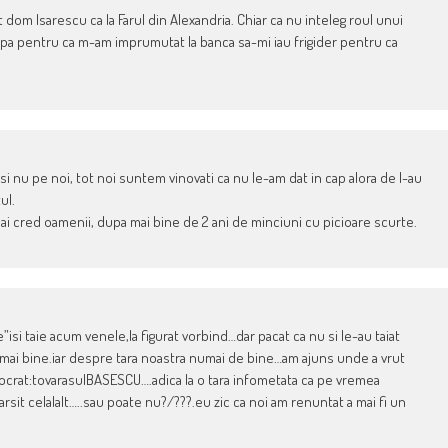
t dom Isarescu ca la Farul din Alexandria. Chiar ca nu inteleg roul unui
apa pentru ca m-am imprumutat la banca sa-mi iau frigider pentru ca
si nu pe noi, tot noi suntem vinovati ca nu le-am dat in cap alora de l-au
ul.
mai cred oamenii, dupa mai bine de 2 ani de minciuni cu picioare scurte.
e”isi taie acum venele,la figurat vorbind…dar pacat ca nu si le-au taiat
 mai bine.iar despre tara noastra numai de bine…am ajuns unde a vrut
crat:tovarasulBASESCU….adica la o tara infometata ca pe vremea
rsit celalalt…..sau poate nu?/???.eu zic ca noi am renuntat a mai fi un