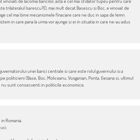
t vinovati de lacomia bancilor, asta e cel mai sfidator tupeu pentru care
te trilateralul Isarescu?El, mai mult decat Basescu si Boc, e vinovat de
elege cel mai bine mecanismele finaciare care ne duc in sapa de lemn.
sistem in care pana la urma vor ajunge si ei in situatia in care ne-au adus
guvernatorului unei banci centrale si care este rolul guvernului si a
and pe politicieni (Base, Boc, Moliceanu, Vosganian, Ponta, Geoana si, ultimul
si nu sunt consecventi in politicile economice.
a in Romania.
uci.