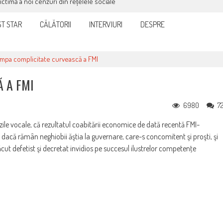
victimă a noi cenzuri din rețelele sociale
T STAR
CĂLĂTORII
INTERVIURI
DESPRE
mpa complicitate curvească a FMI
 A FMI
6980
7
rzile vocale, că rezultatul coabitării economice de dată recentă FMI-
, dacă rămân neghiobii ăştia la guvernare, care-s concomitent şi proşti, şi
ăcut defetist şi decretat invidios pe succesul ilustrelor competenţe