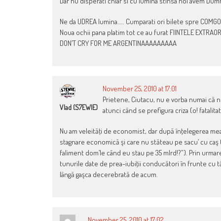
Dar nu disperati chiar si cu lumina stinsa noi avem Dum
Ne da UDREA lumina….. Cumparati ori bilete spre COMGO 
Noua ochii pana platim tot ce au furat FIINTELE EXTRAO
DON’T CRY FOR ME ARGENTINAAAAAAAAA
November 25, 2010 at 17:01
Prietene, Ciutacu, nu e vorba numai că n
Vlad (S7EWIE)
atunci când se prefigura criza (o! fatalit
Nu am veleităţi de economist, dar după înţelegerea mea l
stagnare economică şi care nu stăteau pe sacu’ cu caş 
faliment dom’le când eu stau pe 35 mlrd!?”). Prin urmare
tunurile date de prea-iubiţii conducători în frunte cu tătu
lângă gaşca decerebrată de acum.
November 25, 2010 at 17:02