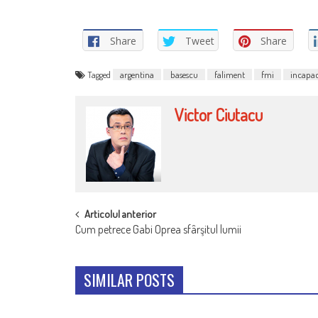
Share
Tweet
Share
Tagged
argentina
basescu
faliment
fmi
incapac
Victor Ciutacu
POST
Articolul anterior
Cum petrece Gabi Oprea sfârşitul lumii
NAVIGATION
SIMILAR POSTS