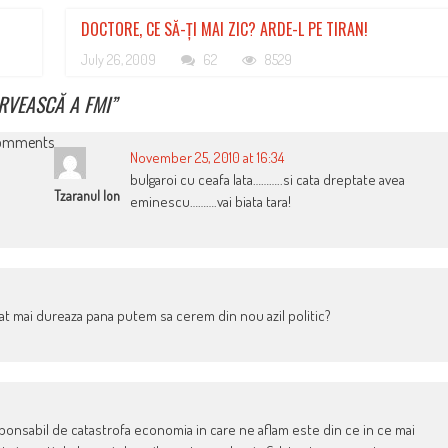
DOCTORE, CE SĂ-ȚI MAI ZIC? ARDE-L PE TIRAN!
July 26, 2009
62
8529
RVEASCĂ A FMI
”
omments
November 25, 2010 at 16:34
bulgaroi cu ceafa lata………..si cata dreptate avea
Tzaranul Ion
eminescu……….vai biata tara!
Cat mai dureaza pana putem sa cerem din nou azil politic?
onsabil de catastrofa economia in care ne aflam este din ce in ce mai