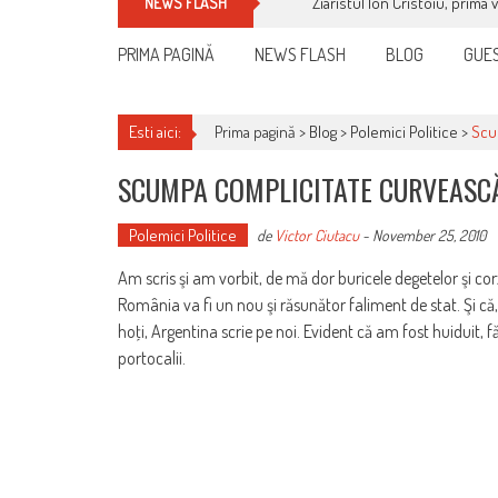
Ziaristul Ion Cristoiu, prima 
NEWS FLASH
PRIMA PAGINĂ
NEWS FLASH
BLOG
GUES
Esti aici:
Prima pagină >
Blog
>
Polemici Politice
>
Scu
SCUMPA COMPLICITATE CURVEASCĂ
Polemici Politice
de
Victor Ciutacu
-
November 25, 2010
Am scris şi am vorbit, de mă dor buricele degetelor şi co
România va fi un nou şi răsunător faliment de stat. Şi că
hoţi, Argentina scrie pe noi. Evident că am fost huiduit, f
portocalii.