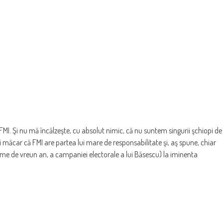
ul FMI. Şi nu mă încălzeşte, cu absolut nimic, că nu suntem singurii şchiopi de
i măcar că FMI are partea lui mare de responsabilitate şi, aş spune, chiar
reme de vreun an, a campaniei electorale a lui Băsescu) la iminenta