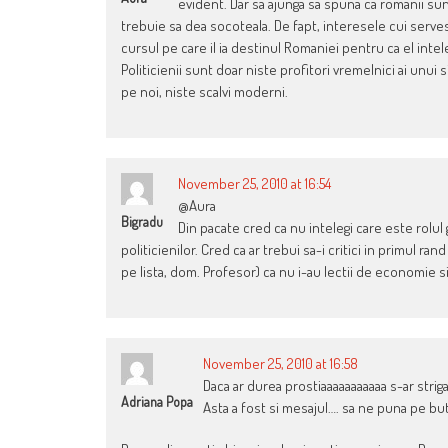
evident. Dar sa ajunga sa spuna ca romanii sun
trebuie sa dea socoteala. De fapt, interesele cui serves
cursul pe care il ia destinul Romaniei pentru ca el int
Politicienii sunt doar niste profitori vremelnici ai unui 
pe noi, niste scalvi moderni.
November 25, 2010 at 16:54
@Aura
Bigradu
Din pacate cred ca nu intelegi care este rolul 
politicienilor. Cred ca ar trebui sa-i critici in primul r
pe lista, dom. Profesor) ca nu i-au lectii de economie 
November 25, 2010 at 16:58
Daca ar durea prostiaaaaaaaaaaa s-ar strig
Adriana Popa
Asta a fost si mesajul…. sa ne puna pe but