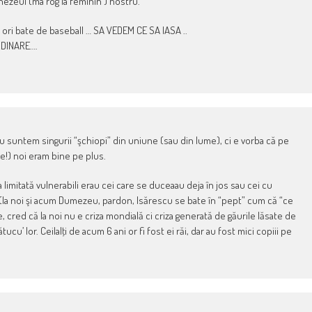
nezeul (ma rog la feminin ) nostru.
ori bate de baseball … SA VEDEM CE SA IASA ..
RDINARE….
u suntem singurii “şchiopi” din uniune (sau din lume), ci e vorba că pe
ate!) noi eram bine pe plus.
imitată vulnerabili erau cei care se duceaau deja în jos sau cei cu
(la noi şi acum Dumezeu, pardon, Isărescu se bate în “pept” cum că “ce
, cred că la noi nu e criza mondială ci criza generată de găurile lăsate de
cu’ lor. Ceilalţi de acum 6 ani or fi fost ei răi, dar au fost mici copiii pe