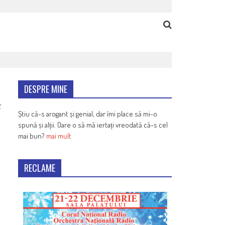
DESPRE MINE
2
Știu că-s arogant și genial, dar îmi place să mi-o
spună și alții. Oare o să mă iertați vreodată că-s cel
mai bun?
mai mult
RECLAME