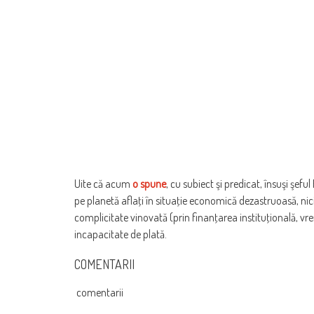
Uite că acum
o spune
, cu subiect şi predicat, însuşi şef
pe planetă aflaţi în situaţie economică dezastruoasă, nic
complicitate vinovată (prin finanţarea instituţională, v
incapacitate de plată.
COMENTARII
comentarii