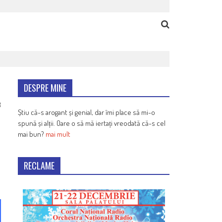
DESPRE MINE
8
Știu că-s arogant și genial, dar îmi place să mi-o
spună și alții. Oare o să mă iertați vreodată că-s cel
mai bun?
mai mult
RECLAME