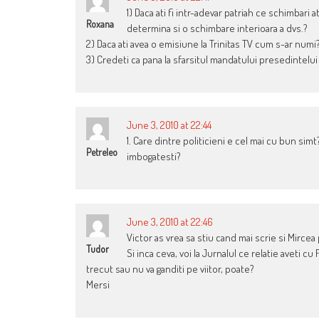
1) Daca ati fi intr-adevar patriah ce schimbari 
Roxana
determina si o schimbare interioara a dvs.?
2) Daca ati avea o emisiune la Trinitas TV cum s-ar numi
3) Credeti ca pana la sfarsitul mandatului presedintelu
June 3, 2010 at 22:44
1. Care dintre politicieni e cel mai cu bun simt?
Petreleo
imbogatesti?
June 3, 2010 at 22:46
Victor as vrea sa stiu cand mai scrie si Mirce
Tudor
Si inca ceva, voi la Jurnalul ce relatie aveti cu
trecut sau nu va ganditi pe viitor, poate?
Mersi