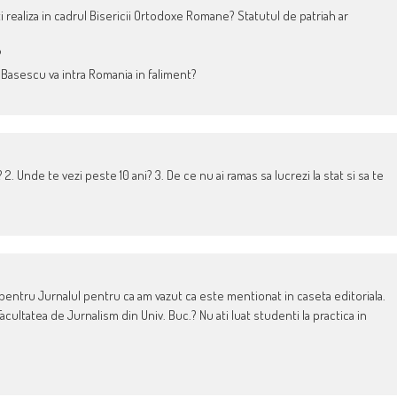
ati realiza in cadrul Bisericii Ortodoxe Romane? Statutul de patriah ar
?
i Basescu va intra Romania in faliment?
 2. Unde te vezi peste 10 ani? 3. De ce nu ai ramas sa lucrezi la stat si sa te
a pentru Jurnalul pentru ca am vazut ca este mentionat in caseta editoriala.
 Facultatea de Jurnalism din Univ. Buc.? Nu ati luat studenti la practica in