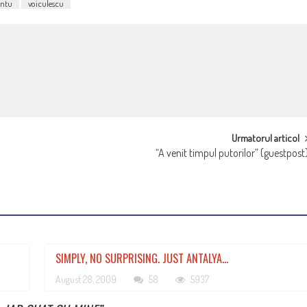
antu
voiculescu
Urmatorul articol
“A venit timpul putorilor” (guestpost
SIMPLY, NO SURPRISING. JUST ANTALYA…
August 28, 2009
58
5937