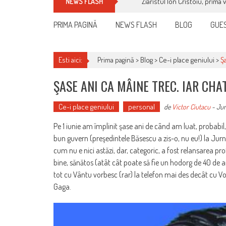
Ziaristul Ion Cristoiu, prima 
NEWS FLASH
PRIMA PAGINĂ
NEWS FLASH
BLOG
GUES
Esti aici:
Prima pagină >
Blog
>
Ce-i place geniului
>
Ş
ŞASE ANI CA MÂINE TREC. IAR CHA
Ce-i place geniului
personal
de
Victor Ciutacu
-
Jun
Pe 1 iunie am împlinit şase ani de când am luat, probabil
bun guvern (preşedintele Băsescu a zis-o, nu eu!) la Jurna
cum nu e nici astăzi, dar, categoric, a fost relansarea pr
bine, sănătos (atât cât poate să fie un hodorg de 40 de a
tot cu Vântu vorbesc (rar) la telefon mai des decât cu Vo
Gaga.