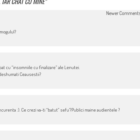
. IAR CHAT CU MINE
”
Newer Comment
 mogulul?
t cu “insomniile cu finalizare” ale Lenutei.
 deshumati Ceausestii?
oncurenta :). Ce crezi va-ti “batut” sefu’?Publici maine audientele ?