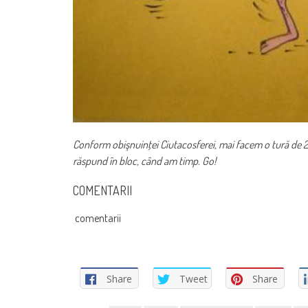
Conform obişnuinţei Ciutacosferei, mai facem o tură de 24 
răspund în bloc, când am timp. Go!
COMENTARII
comentarii
Share
Tweet
Share