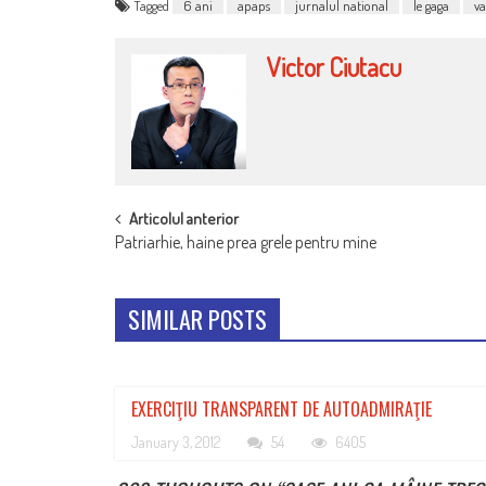
Tagged
6 ani
apaps
jurnalul national
le gaga
v
Victor Ciutacu
POST
Articolul anterior
Patriarhie, haine prea grele pentru mine
NAVIGATION
SIMILAR POSTS
EXERCIŢIU TRANSPARENT DE AUTOADMIRAŢIE
January 3, 2012
54
6405