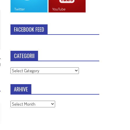
FACEBOOK FEED
CATEGORII
)
Categorii
ARHIVE
Arhive