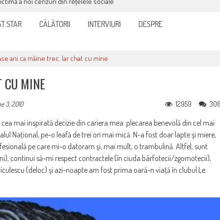
victimă a noi cenzuri din rețelele sociale
T STAR
CĂLĂTORII
INTERVIURI
DESPRE
ase ani ca mâine trec. Iar chat cu mine
T CU MINE
12959
30
e 3, 2010
, cea mai inspirată decizie din cariera mea: plecarea benevolă din cel mai
lul Naţional, pe-o leafă de trei ori mai mică. N-a fost doar lapte şi miere,
ofesională pe care mi-o datoram şi, mai mult, o trambulină. Altfel, sunt
ni), continui să-mi respect contractele (în ciuda bârfotecii/zgomotecii),
iculescu (deloc) şi azi-noapte am fost prima oară-n viaţă în clubul Le