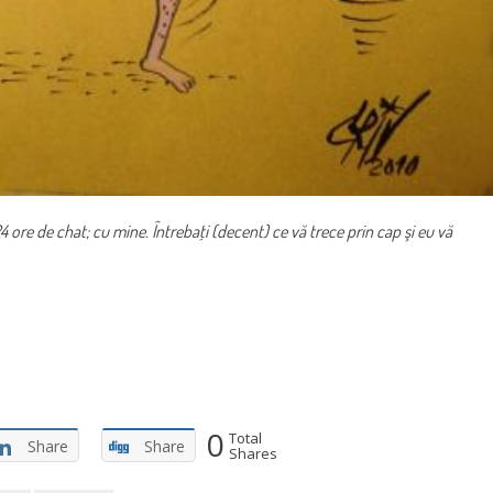
ore de chat; cu mine. Întrebaţi (decent) ce vă trece prin cap şi eu vă
0
Total
Share
Share
Shares