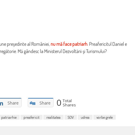
pune preşedinte al României,
nu mă face patriarh
. Preafericitul Daniel e
regătorie. Mă gândesc la Ministerul Dezvoltării şi Turismului?
0
Total
Share
Share
Shares
patriarhie
preafericit
realitatea
SOV
udrea
vorbe grele