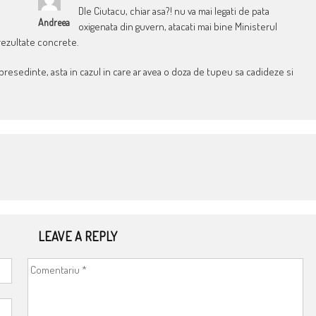
Dle Ciutacu, chiar asa?! nu va mai legati de pata
Andreea
oxigenata din guvern, atacati mai bine Ministerul
e rezultate concrete.
presedinte, asta in cazul in care ar avea o doza de tupeu sa cadideze si
LEAVE A REPLY