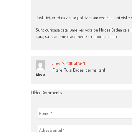
NAVIGATION
Justitiei, cred ca vi s-ar potrivi si am vedea si noi nist
Sunt curioasa cata lume l-ar vota pe Mircea Badea ca si 
curaj sa-si asume o asemenea responsabilitate.
June 7, 2010 at 14:20
F tare! Tu si Badea, cei mai tari!
Alexia
COMMENT
Older Comments
NAVIGATION