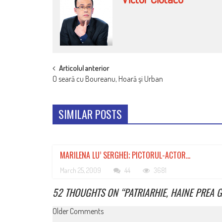
POST
Articolul anterior
O seară cu Boureanu, Hoară şi Urban
NAVIGATION
SIMILAR POSTS
MARILENA LU’ SERGHEI; PICTORUL-ACTOR…
March 25, 2009
44
3681
52 THOUGHTS ON “
PATRIARHIE, HAINE PREA 
COMMENT
Older Comments