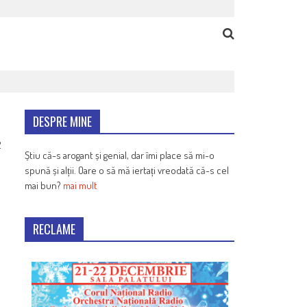
DESPRE MINE
2
Știu că-s arogant și genial, dar îmi place să mi-o
spună și alții. Oare o să mă iertați vreodată că-s cel
mai bun?
mai mult
RECLAME