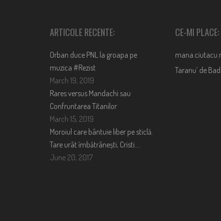
ARTICOLE RECENTE:
CE-MI PLACE:
Orban duce PNL la groapa pe
mana.ciutacu.
muzica #Rezist
Taranu’ de Ba
March 19, 2019
Rares versus Mandachi sau
Confruntarea Titanilor
March 15, 2019
Moroiul care bântuie liber pe sticlă.
Tare urât îmbătrânești, Cristi….
June 20, 2017