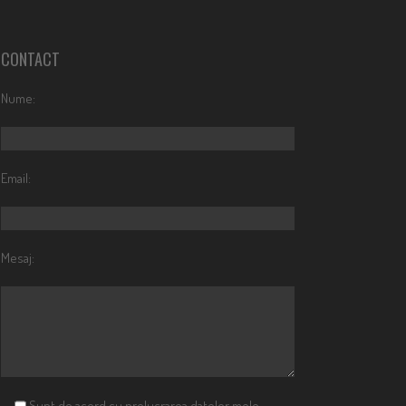
CONTACT
Nume:
Email:
Mesaj:
Sunt de acord cu prelucrarea datelor mele