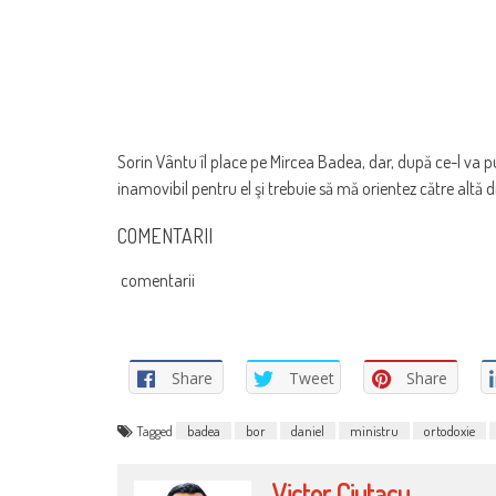
Sorin Vântu îl place pe Mircea Badea, dar, după ce-l va 
inamovibil pentru el şi trebuie să mă orientez către altă d
COMENTARII
comentarii
Share
Tweet
Share
Tagged
badea
bor
daniel
ministru
ortodoxie
Victor Ciutacu