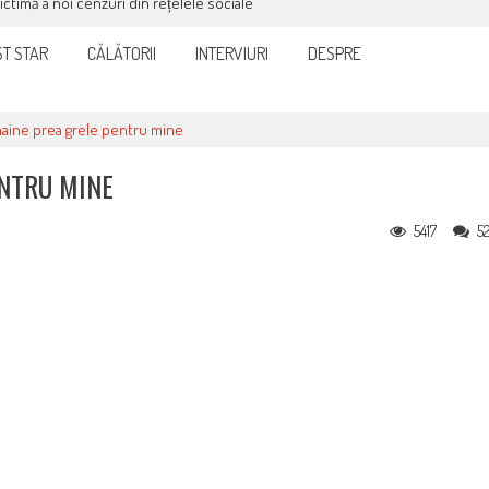
victimă a noi cenzuri din rețelele sociale
T STAR
CĂLĂTORII
INTERVIURI
DESPRE
 haine prea grele pentru mine
ENTRU MINE
5417
5