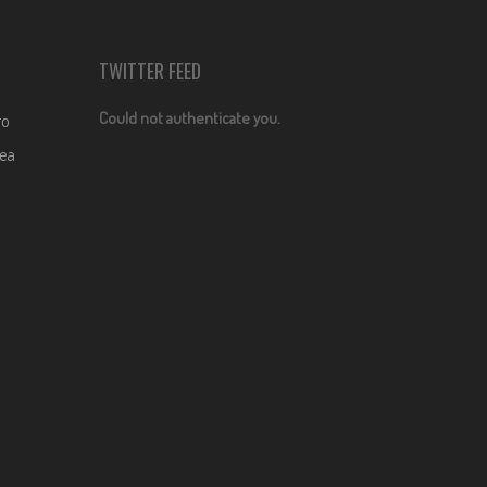
TWITTER FEED
Could not authenticate you.
ro
dea