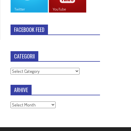
FACEBOOK FEED
CATEGORII
Categorii
ARHIVE
Arhive