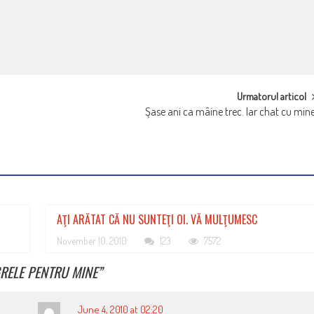
Urmatorul articol
Şase ani ca mâine trec. Iar chat cu min
AŢI ARĂTAT CĂ NU SUNTEŢI OI. VĂ MULŢUMESC
November 10, 2010
123
7572
GRELE PENTRU MINE
”
June 4, 2010 at 02:20