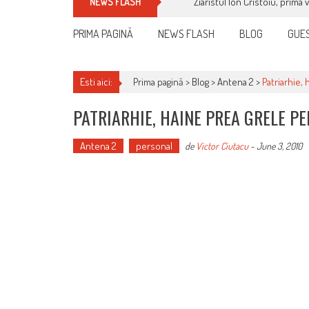
Ziaristul Ion Cristoiu, prima 
NEWS FLASH
PRIMA PAGINĂ
NEWS FLASH
BLOG
GUES
Esti aici:
Prima pagină >
Blog
>
Antena 2
>
Patriarhie,
PATRIARHIE, HAINE PREA GRELE P
Antena 2
personal
de
Victor Ciutacu
-
June 3, 2010