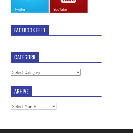
FACEBOOK FEED
CATEGORII
Categorii
ARHIVE
Arhive