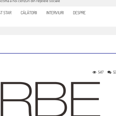
victimă a noi cenzuri din rețelele sociale
T STAR
CĂLĂTORII
INTERVIURI
DESPRE
5417
5