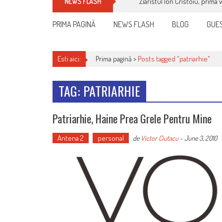
Ziaristul Ion Cristoiu, prima 
NEWS FLASH
PRIMA PAGINĂ
NEWS FLASH
BLOG
GUES
Esti aici:
Prima pagină >
Posts tagged "patriarhie"
TAG: PATRIARHIE
Patriarhie, Haine Prea Grele Pentru Mine
Antena 2
personal
de
Victor Ciutacu
-
June 3, 2010