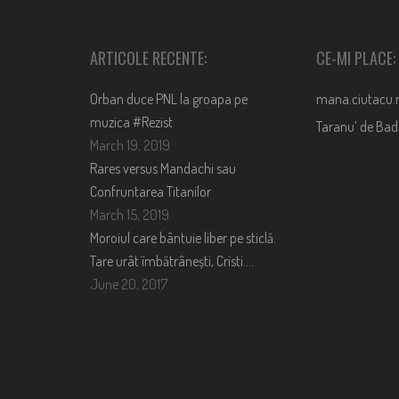
ARTICOLE RECENTE:
CE-MI PLACE:
Orban duce PNL la groapa pe
mana.ciutacu.
muzica #Rezist
Taranu’ de Ba
March 19, 2019
Rares versus Mandachi sau
Confruntarea Titanilor
March 15, 2019
Moroiul care bântuie liber pe sticlă.
Tare urât îmbătrânești, Cristi….
June 20, 2017