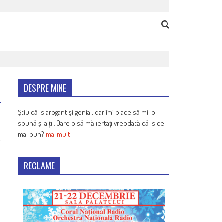
DESPRE MINE
Știu că-s arogant și genial, dar îmi place să mi-o
spună și alții. Oare o să mă iertați vreodată că-s cel
mai bun?
mai mult
2
RECLAME