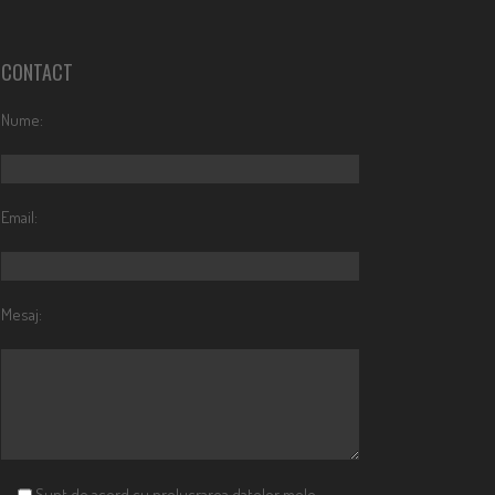
CONTACT
Nume:
Email:
Mesaj:
Sunt de acord cu prelucrarea datelor mele