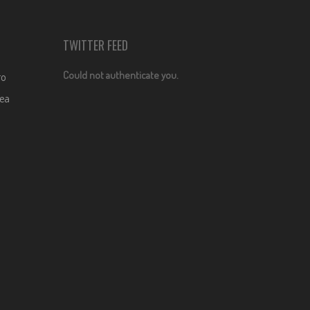
TWITTER FEED
Could not authenticate you.
ro
dea