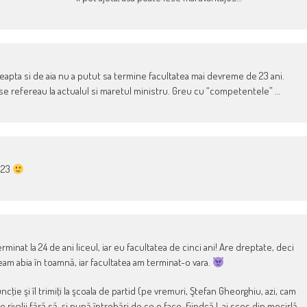
reapta si de aia nu a putut sa termine facultatea mai devreme de 23 ani.
ni se refereau la actualul si maretul ministru. Greu cu “competentele” …
a 23
rminat la 24 de ani liceul, iar eu facultatea de cinci ani! Are dreptate, deci
neam abia în toamnă, iar facultatea am terminat-o vara.
ncţie şi îl trimiţi la şcoala de partid (pe vremuri, Ştefan Gheorghiu, azi, cam
de rivalii fără să-şi pună întrebări de ce o face, fiindcă l-ai scos din mocirlă