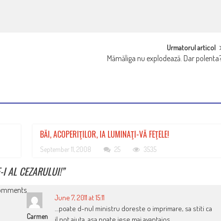
Urmatorul articol
Mămăliga nu explodează. Dar polenta
BĂI, ACOPERIŢILOR, IA LUMINAŢI-VĂ FEŢELE!
September 11, 2008
25
3535
I AL CEZARULUI!
”
omments
June 7, 2011 at 15:11
…poate d-nul ministru doreste o imprimare, sa stiti ca
Carmen
il pot ajuta, asa poate iese mai avantajos…