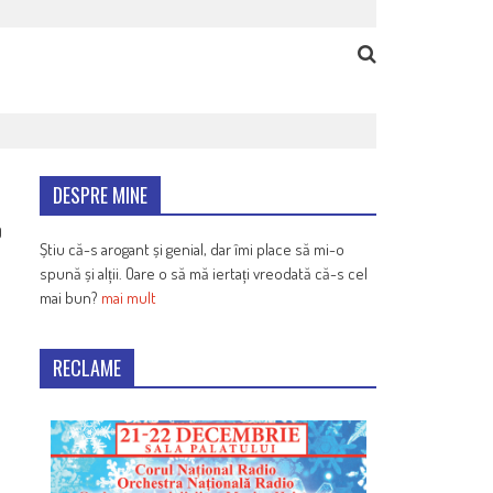
DESPRE MINE
9
Știu că-s arogant și genial, dar îmi place să mi-o
spună și alții. Oare o să mă iertați vreodată că-s cel
mai bun?
mai mult
RECLAME