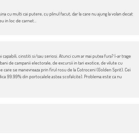
sina cu multi cai putere, cu plinul facut, dar la care nu ajung la volan decat
peu in loc de carnet…
apabili, cinstiti si/sau seriosi. Atunci cum ar mai putea fura? I-ar trage
ani de campanii electorale, de excursii in tari exotice, de vilute cu
e care se manevreaza prin firul rosu de la Cotroceni (Golden Sprit). Cei
(adica 99.99% din portocalele astea scofalcite). Problema este ca nu