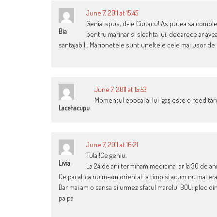
June 7, 2011 at 15:45
Genial spus, d-le Ciutacu! As putea sa complet
Bia
pentru marinar si sleahta lui, deoarece ar avea
santajabili. Marionetele sunt uneltele cele mai usor d
June 7, 2011 at 15:53
Momentul epocal al lui Igaș este o reeditar
Lacehacupu
June 7, 2011 at 16:21
Tulai!Ce geniu.
Livia
La 24 de ani terminam medicina iar la 30 de an
Ce pacat ca nu m-am orientat la timp si acum nu mai er
Dar mai am o sansa si urmez sfatul marelui BOU: plec din
pa pa