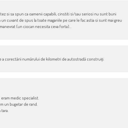
ez si sa spun ca oamenii capabili, cinstiti si/sau seriosi nu sunt buni
 un cuvant de spus la toate magariile pe care le fac astia si sunt mai greu
e manevrat (un ciocan necesita ceva forta)…
e a corectării numărului de kilometri de autostradă construiți.
i eram medic specialist.
am un bugetar de rand.
 tara.