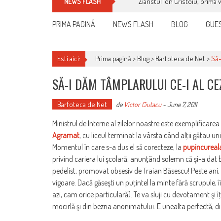
Ziaristul Ion Cristoiu, prima 
NEWS FLASH
PRIMA PAGINĂ
NEWS FLASH
BLOG
GUES
Esti aici:
Prima pagină >
Blog
>
Barfoteca de Net
>
Să-
SĂ-I DĂM TÂMPLARULUI CE-I AL CE
Barfoteca de Net
de
Victor Ciutacu
-
June 7, 2011
Ministrul de Interne al zilelor noastre este exemplificare
Agramat
, cu liceul terminat la vârsta când alţii gătau un
Momentul în care s-a dus el să corecteze, la
pupincureala
privind cariera lui şcolară, anunţând solemn că şi-a dat b
pedelist, promovat obsesiv de Traian Băsescu! Peste ani,
vigoare. Dacă găseşti un puţintel la minte fără scrupule, îi
azi, cam orice particulară). Te va sluji cu devotament şi îţi
mocirlă şi din bezna anonimatului. E unealta perfectă, d