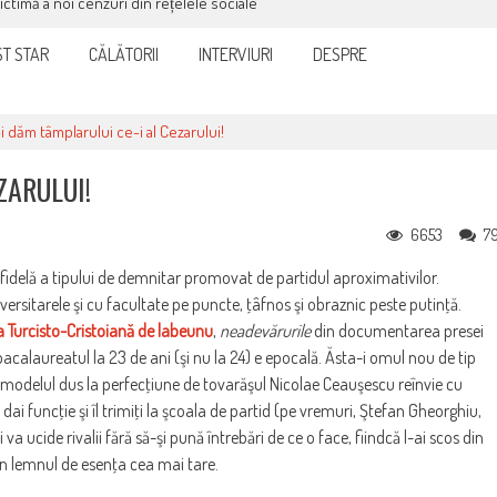
victimă a noi cenzuri din rețelele sociale
T STAR
CĂLĂTORII
INTERVIURI
DESPRE
i dăm tâmplarului ce-i al Cezarului!
ZARULUI!
6653
7
a fidelă a tipului de demnitar promovat de partidul aproximativilor.
iversitarele şi cu facultate pe puncte, ţâfnos şi obraznic peste putinţă.
 Turcisto-Cristoiană de labeunu
,
neadevărurile
din documentarea presei
acalaureatul la 23 de ani (şi nu la 24) e epocală. Ăsta-i omul nou de tip
 modelul dus la perfecţiune de tovarăşul Nicolae Ceauşescu reînvie cu
 dai funcţie şi îl trimiţi la şcoala de partid (pe vremuri, Ştefan Gheorghiu,
 va ucide rivalii fără să-şi pună întrebări de ce o face, fiindcă l-ai scos din
in lemnul de esenţa cea mai tare.