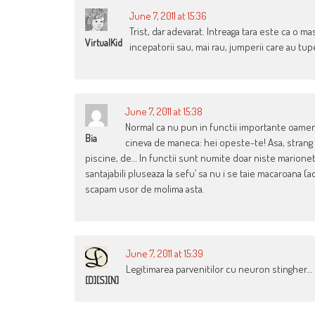
June 7, 2011 at 15:36
Trist, dar adevarat. Intreaga tara este ca o ma
VirtualKid
incepatorii sau, mai rau, jumperii care au tu
June 7, 2011 at 15:38
Normal ca nu pun in functii importante oameni c
Bia
cineva de maneca: hei opeste-te! Asa, strang b
piscine, de… In functii sunt numite doar niste marionet
santajabili pluseaza la sefu’ sa nu i se taie macaroana 
scapam usor de molima asta.
June 7, 2011 at 15:39
Legitimarea parvenitilor cu neuron stingher…
[D][S][N]