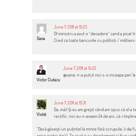
June 7, 2011 at 15:23
Dl ministru a avut o “decadere” cand a picat t
Oana
Cred ca toate bancurile cu politisti / militie
June 7, 2011 at 15:25
@oana: n-a putut nici s-o inceapa pan’ l
Victor Ciutacu
June 7, 2011 at 15:31
Da, măi! Şi eu am greşit când am spus că el a te
Violet
rectific: nici eu n-aveam 24 de ani, că-i împli
“Dacă găseşti un puţintel la minte fără scrupule, îi dai fu
orice particulară). Te va sluji cu devotament şi îţi va uci