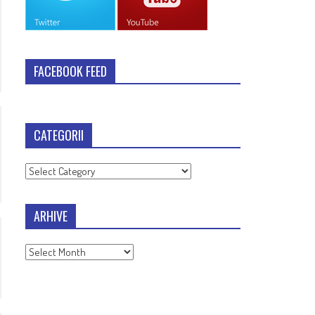
FACEBOOK FEED
CATEGORII
Categorii
ARHIVE
Arhive