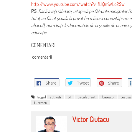
http://www.youtube.com/watch?v=fLlQmWLo2Sw
P.S.
Dacă aveţi răbdare, uitaţi-vă pe CV-urile miniştrilor (n
total, au făcut şcoala la privat (în măsura curiozităţii ex
abacul), număraţi-le doctoratele de la şcolile de ucenici şi
educaţie.
COMENTARII
comentarii
Share
Tweet
Share
Tagged
activisti
b1
bacalaureat
basescu
ceauses
turcescu
Victor Ciutacu