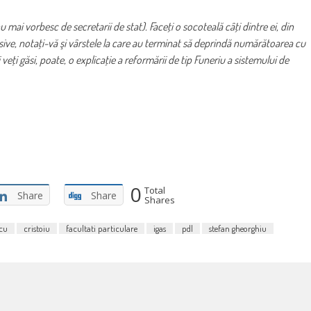
u mai vorbesc de secretarii de stat). Faceţi o socoteală câţi dintre ei, din
cesive, notaţi-vă şi vârstele la care au terminat să deprindă numărătoarea cu
 veţi găsi, poate, o explicaţie a reformării de tip Funeriu a sistemului de
0
Total
Share
Share
Shares
cu
cristoiu
facultati particulare
igas
pdl
stefan gheorghiu