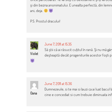
şi din bezna anonimatului. E unealta perfectă, din lemn
ani, deja.
P.S. Prostul dracului!
June 7, 2011 at 15:35
Să ştii că ai răsucit cuţitul în rană. Şi nu mă 
Violet
deşteaptă decât progeniturile acestor foşti pro
June 7, 2011 at 15:36
Dumnezeule, si te mai si lauzi ca ai luat bacu
Oana
cine e concediat si cum trebuie diminuata inf