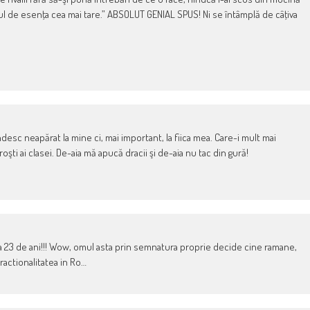
ul de esenţa cea mai tare.” ABSOLUT GENIAL SPUS! Ni se întâmplă de câţiva
gândesc neapărat la mine ci, mai important, la fiica mea. Care-i mult mai
şti ai clasei. De-aia mă apucă dracii şi de-aia nu tac din gură!
l la 23 de ani!!! Wow, omul asta prin semnatura proprie decide cine ramane,
ractionalitatea in Ro…