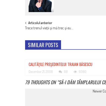
POST
Articolul anterior
Trece trenul vieţii şi mă trec şi eu…
NAVIGATION
SIMILAR POSTS
CALITĂŢILE PREŞEDINTELUI TRAIAN BĂSESCU
December 21, 2008
88
6080
79 THOUGHTS ON “
SĂ-I DĂM TÂMPLARULUI CE-
COMMENT
Newer C
NAVIGATION