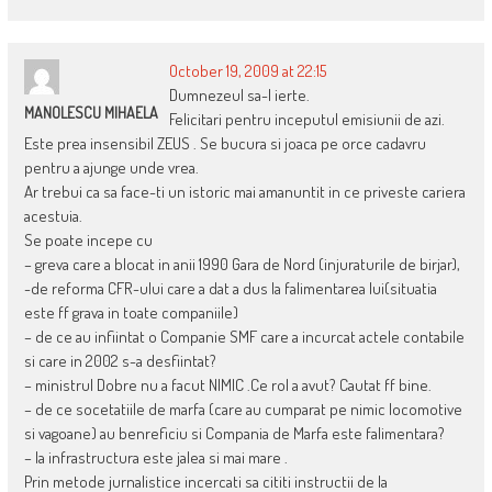
October 19, 2009 at 22:15
Dumnezeul sa-l ierte.
MANOLESCU MIHAELA
Felicitari pentru inceputul emisiunii de azi.
Este prea insensibil ZEUS . Se bucura si joaca pe orce cadavru
pentru a ajunge unde vrea.
Ar trebui ca sa face-ti un istoric mai amanuntit in ce priveste cariera
acestuia.
Se poate incepe cu
– greva care a blocat in anii 1990 Gara de Nord (injuraturile de birjar),
-de reforma CFR-ului care a dat a dus la falimentarea lui(situatia
este ff grava in toate companiile)
– de ce au infiintat o Companie SMF care a incurcat actele contabile
si care in 2002 s-a desfiintat?
– ministrul Dobre nu a facut NIMIC .Ce rol a avut? Cautat ff bine.
– de ce socetatiile de marfa (care au cumparat pe nimic locomotive
si vagoane) au benreficiu si Compania de Marfa este falimentara?
– la infrastructura este jalea si mai mare .
Prin metode jurnalistice incercati sa cititi instructii de la