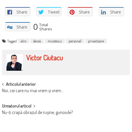
Share
Tweet
Share
Share
0
Total
Share
Shares
Tagged
alro
deces
mustescu
personal
privatizare
Victor Ciutacu
POST
Articolul anterior
Noi, cei care nu mai vrem și vrem…
NAVIGATION
Urmatorul articol
Nu-ţi crapă obrazul de ruşine, gunoiule?