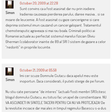
October 20, 2009 at 22:28
Sunt convins ca a fost asasinat dar nu prin iradiere.
Simon
Iradierea cauzeaza pierderea parului, diaree masiva… si se
moare de leucemie. A fost asasinat cu gaze cancerigene si care
deprima sistemul imun cauzand un cancer galopant. Tratamentul
chemoteraputic agraveaza si mai rau boala. Criminali politici ai
Romaniei actuale au perfectat sistemul marelui fizician Oliviu
Gherman (colaborator inainte de 89 al SRI ) sistem de gazare a celor
“nedoriti” in propriile locuinte.
October 21, 2009 at 05:58
Imi cer scuze Domnule Ciutacu daca apelul meu este
Simon
inoportun. Daca considerati, il puteti sterge de pe forum.
Nu stiu cate persoane “de interes” (actuali/fosti membri SRI)citesc
blogul domnului Ciutacu, eu totusi fac un apel de constientizare. NU
VA ASCUNDETI IN SPATELE TACERII PENTRU CA NU VA PROTEJEAZA! De
la revolutie incoace dar mai ales in timpul regimului Basescu s-a dus