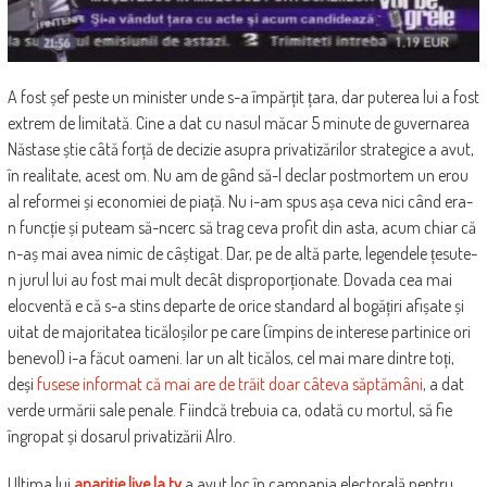
A fost șef peste un minister unde s-a împărțit țara, dar puterea lui a fost
extrem de limitată. Cine a dat cu nasul măcar 5 minute de guvernarea
Năstase știe câtă forță de decizie asupra privatizărilor strategice a avut,
în realitate, acest om. Nu am de gând să-l declar postmortem un erou
al reformei și economiei de piață. Nu i-am spus așa ceva nici când era-
n funcție și puteam să-ncerc să trag ceva profit din asta, acum chiar că
n-aș mai avea nimic de câștigat. Dar, pe de altă parte, legendele țesute-
n jurul lui au fost mai mult decât disproporționate. Dovada cea mai
elocventă e că s-a stins departe de orice standard al bogățiri afișate și
uitat de majoritatea ticăloșilor pe care (împins de interese partinice ori
benevol) i-a făcut oameni. Iar un alt ticălos, cel mai mare dintre toți,
deși
fusese informat că mai are de trăit doar câteva săptămâni
, a dat
verde urmării sale penale. Fiindcă trebuia ca, odată cu mortul, să fie
îngropat și dosarul privatizării Alro.
Ultima lui
apariție live la tv
a avut loc în campania electorală pentru