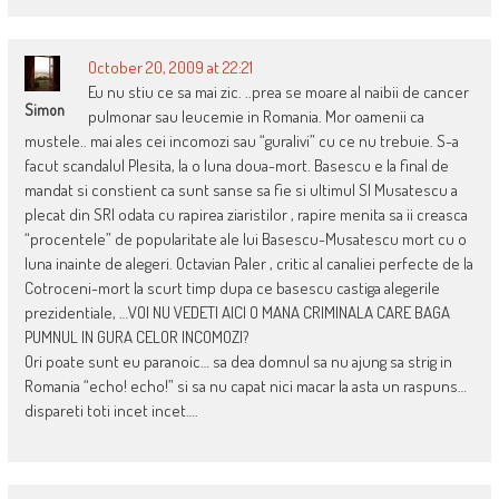
October 20, 2009 at 22:21
Eu nu stiu ce sa mai zic. ..prea se moare al naibii de cancer
Simon
pulmonar sau leucemie in Romania. Mor oamenii ca
mustele.. mai ales cei incomozi sau “guralivi” cu ce nu trebuie. S-a
facut scandalul Plesita, la o luna doua-mort. Basescu e la final de
mandat si constient ca sunt sanse sa fie si ultimul SI Musatescu a
plecat din SRI odata cu rapirea ziaristilor , rapire menita sa ii creasca
“procentele” de popularitate ale lui Basescu-Musatescu mort cu o
luna inainte de alegeri. Octavian Paler , critic al canaliei perfecte de la
Cotroceni-mort la scurt timp dupa ce basescu castiga alegerile
prezidentiale, …VOI NU VEDETI AICI O MANA CRIMINALA CARE BAGA
PUMNUL IN GURA CELOR INCOMOZI?
Ori poate sunt eu paranoic… sa dea domnul sa nu ajung sa strig in
Romania “echo! echo!” si sa nu capat nici macar la asta un raspuns…
dispareti toti incet incet….