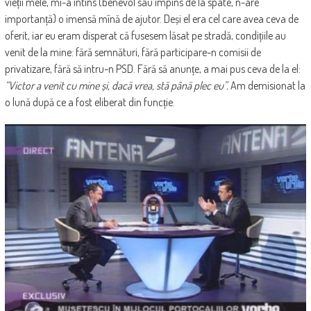
vieții mele, mi-a întins (benevol sau împins de la spate, n-are
importanță) o imensă mînă de ajutor. Deși el era cel care avea ceva de
oferit, iar eu eram disperat că fusesem lăsat pe stradă, condițiile au
venit de la mine: fără semnături, fără participare-n comisii de
privatizare, fără să intru-n PSD. Fără să anunțe, a mai pus ceva de la el:
“Victor a venit cu mine și, dacă vrea, stă până plec eu”.
Am demisionat la
o lună după ce a fost eliberat din funcție.