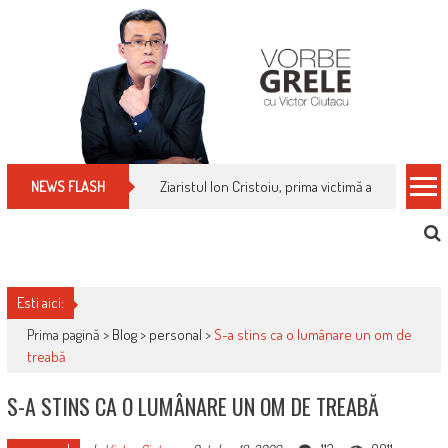
Skip
to
content
Ziaristul Ion Cristoiu, prima victimă a noi cenzuri 
NEWS FLASH
Esti aici:
Prima pagină >
Blog
>
personal
>
S-a stins ca o lumânare un om de
treabă
S-A STINS CA O LUMÂNARE UN OM DE TREABĂ