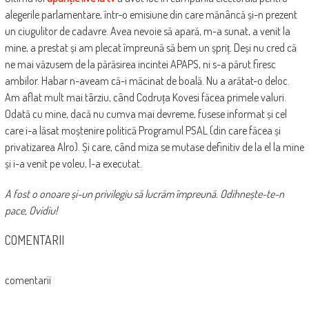
alegerile parlamentare, într-o emisiune din care mănâncă și-n prezent
un ciugulitor de cadavre. Avea nevoie să apară, m-a sunat, a venit la
mine, a prestat și am plecat împreună să bem un șpriț. Deși nu cred că
ne mai văzusem de la părăsirea incintei APAPS, ni s-a părut firesc
ambilor. Habar n-aveam că-i măcinat de boală. Nu a arătat-o deloc.
Am aflat mult mai târziu, când Codruța Kovesi făcea primele valuri.
Odată cu mine, dacă nu cumva mai devreme, fusese informat și cel
care i-a lăsat moștenire politică Programul PSAL (din care făcea și
privatizarea Alro). Și care, când miza se mutase definitiv de la el la mine
și i-a venit pe voleu, l-a executat.
A fost o onoare și-un privilegiu să lucrăm împreună. Odihnește-te-n
pace, Ovidiu!
COMENTARII
comentarii