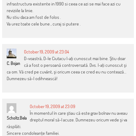
infrastructura existente in 1990 si ceea ce azi se mai face azi cu
reviziile la linie.
Nu stiu daca am fost de folos .
Va urez toate cele bune , curaj si putere .
October 19, 2009 at 23:04
D-voastră, D-le Ciutacu l-aţi cunoscut mai bine. Ştiu doar
C. Bojan
că a fost o persoană controversată. Dvs. l-aţi cunoscut şi
ca om. Vă cred pe cuvânt, şi oricum ceea ce cred eu nu contează…
Dumnezeu să-l odihnească!
October 19, 2009 at 23:09
În momentul în care ştiau că este grav bolnav nu aveau
Scholtz.bela
dreptul moral să-l acuze. Dumnezeu oricum vede şi va
răsplăti.
Sincere condoleanţe familiei.