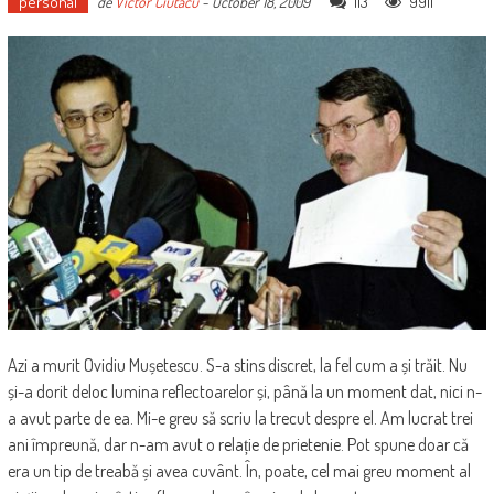
personal
113
9911
de
Victor Ciutacu
-
October 18, 2009
Azi a murit Ovidiu Mușetescu. S-a stins discret, la fel cum a și trăit. Nu
și-a dorit deloc lumina reflectoarelor și, până la un moment dat, nici n-
a avut parte de ea. Mi-e greu să scriu la trecut despre el. Am lucrat trei
ani împreună, dar n-am avut o relație de prietenie. Pot spune doar că
era un tip de treabă și avea cuvânt. În, poate, cel mai greu moment al