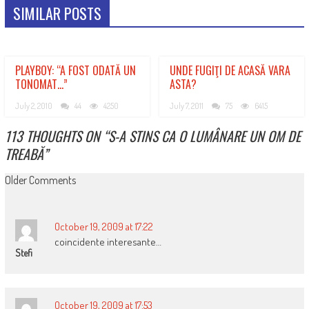
SIMILAR POSTS
PLAYBOY: “A FOST ODATĂ UN
UNDE FUGIŢI DE ACASĂ VARA
TONOMAT…”
ASTA?
July 2, 2010
44
4250
July 7, 2011
75
6415
113 THOUGHTS ON “
S-A STINS CA O LUMÂNARE UN OM DE
TREABĂ
”
COMMENT
Older Comments
NAVIGATION
October 19, 2009 at 17:22
coincidente interesante…
Stefi
October 19, 2009 at 17:53