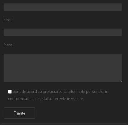
Email:
Mesaj:
Sunt de acord cu prelucrarea datelor mele personale, in
conformitate cu legislatia aferenta in vigoare