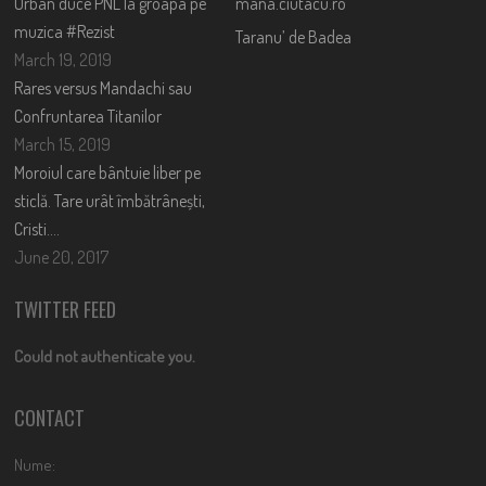
Orban duce PNL la groapa pe
mana.ciutacu.ro
muzica #Rezist
Taranu’ de Badea
March 19, 2019
Rares versus Mandachi sau
Confruntarea Titanilor
March 15, 2019
Moroiul care bântuie liber pe
sticlă. Tare urât îmbătrânești,
Cristi….
June 20, 2017
TWITTER FEED
Could not authenticate you.
CONTACT
Nume: