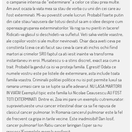
o campanie intensa de “exterminare” a celor ce stiau prea multe.
Am avut ocazia la viata mea sa stau de vorba cu unii din cei care au
fost exterminati. Mi-au povestit unele lucruri. Probabil foarte putin
din cate stiau/vazusera dar totusi destul sa am o idee despre cum
opereaza gruparea exterminatorilor. Va rog sa nu pieriti in tacere!
Ridicati-va glasul si deschideti-va sufletul. Veti salva vietile voastre,
ale copiilor vostri si ale multor nevinovati. Chiar daca aveti ceva pe
constiinta (ceva ce ati facut sau ceva la care ati inchis ochii fiind
martori ai crimelor SRI) faptul ca ati iesit inainte va transforma
instantaneu in eroi. Musatescu s-a stins discret, exact asa cum a
trait. Probabil la gandul ca isi va proteja familia. E gresit! Odata ce
numele vostru este pe listele de exterminare, asta include toata
familia voastra. Criminalii politiei politice nu isi pot permite luxul sa
ramana urmasi care sa se lupte sa afle adevarul. NU LASA MARTORII
IN VIATA! Exemplul tipic este familia lui Nicolae Ceausescu.AU FOST
TOTI EXTERMINATI. Dintre ei, Zoia imi pare un exemplu cutremurator:
supravietuieste unui cancer intestinal doar ca sa fie rapusa de
clasicul cancer pulmonar. In Romania cancerul pulmonar este la fel
de frecvent ca gripa in tarile vecine. Este inadmisibil! Dan Iosif,
cancer pulmonar! Ion Ratiu cancer laringian (sper sa nu
gresesc)Exemplele merg la nesfarsit.