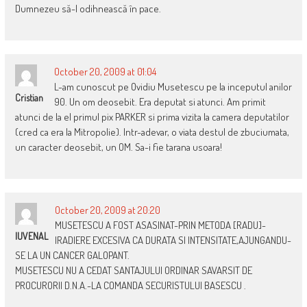
Dumnezeu să-l odihnească în pace.
October 20, 2009 at 01:04
L-am cunoscut pe Ovidiu Musetescu pe la inceputul anilor
Cristian
90. Un om deosebit. Era deputat si atunci. Am primit
atunci de la el primul pix PARKER si prima vizita la camera deputatilor
(cred ca era la Mitropolie). Intr-adevar, o viata destul de zbuciumata,
un caracter deosebit, un OM. Sa-i fie tarana usoara!
October 20, 2009 at 20:20
MUSETESCU A FOST ASASINAT-PRIN METODA [RADU]-
IUVENAL
IRADIERE EXCESIVA CA DURATA SI INTENSITATE,AJUNGANDU-
SE LA UN CANCER GALOPANT.
MUSETESCU NU A CEDAT SANTAJULUI ORDINAR SAVARSIT DE
PROCURORII D.N.A.-LA COMANDA SECURISTULUI BASESCU .