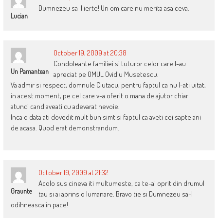
Dumnezeu sa-l ierte! Un om care nu merita asa ceva.
Lucian
October 19, 2009 at 20:38
Condoleante familiei si tuturor celor care l-au
Un Pamantean
apreciat pe OMUL Ovidiu Musetescu.
Va admir si respect, domnule Ciutacu, pentru faptul ca nu l-ati uitat,
in acest moment, pe cel care v-a oferit o mana de ajutor chiar
atunci cand aveati cu adevarat nevoie.
Inca o data ati dovedit mult bun simt si faptul ca aveti cei sapte ani
de acasa. Quod erat demonstrandum.
October 19, 2009 at 21:32
Acolo sus cineva iti multumeste, ca te-ai oprit din drumul
Graunte
tau si ai aprins o lumanare. Bravo tie si Dumnezeu sa-l
odihneasca in pace!